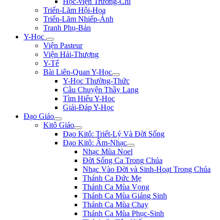
Học-viện Trương-Chi
Triển-Lãm Hội-Họa
Triển-Lãm Nhiếp-Ảnh
Tranh Phụ-Bản
Y-Học
Viện Pasteur
Viện Hải-Thượng
Y-Tế
Bài Liên-Quan Y-Học
Y-Học Thường-Thức
Câu Chuyện Thầy Lang
Tìm Hiểu Y-Hoc
Giải-Đáp Y-Học
Đạo Giáo
Kitô Giáo
Đạo Kitô: Triết-Lý Và Đời Sống
Đạo Kitô: Âm-Nhạc
Nhạc Mùa Noel
Đời Sống Ca Trong Chúa
Nhạc Vào Đời và Sinh-Hoạt Trong Chúa
Thánh Ca Đức Mẹ
Thánh Ca Mùa Vọng
Thánh Ca Mùa Giáng Sinh
Thánh Ca Mùa Chay
Thánh Ca Mùa Phục-Sinh