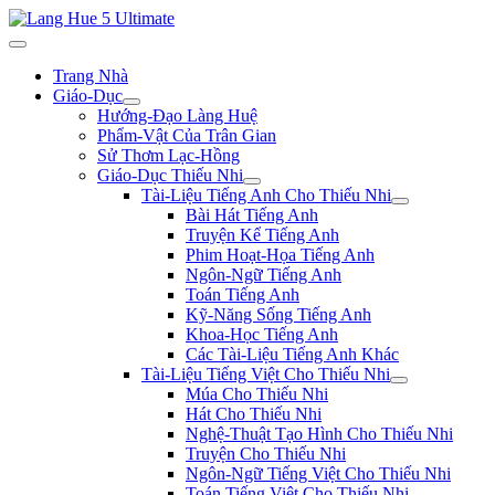
Trang Nhà
Giáo-Dục
Hướng-Đạo Làng Huệ
Phẩm-Vật Của Trân Gian
Sử Thơm Lạc-Hồng
Giáo-Dục Thiếu Nhi
Tài-Liệu Tiếng Anh Cho Thiếu Nhi
Bài Hát Tiếng Anh
Truyện Kể Tiếng Anh
Phim Hoạt-Họa Tiếng Anh
Ngôn-Ngữ Tiếng Anh
Toán Tiếng Anh
Kỹ-Năng Sống Tiếng Anh
Khoa-Học Tiếng Anh
Các Tài-Liệu Tiếng Anh Khác
Tài-Liệu Tiếng Việt Cho Thiếu Nhi
Múa Cho Thiếu Nhi
Hát Cho Thiếu Nhi
Nghệ-Thuật Tạo Hình Cho Thiếu Nhi
Truyện Cho Thiếu Nhi
Ngôn-Ngữ Tiếng Việt Cho Thiếu Nhi
Toán Tiếng Việt Cho Thiếu Nhi