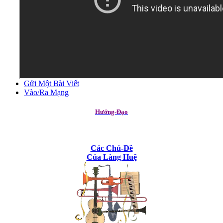
Gửi Một Bài Viết
Vào/Ra Mạng
Hướng-Đạo
Các Chủ-Đề
Của Làng Huệ