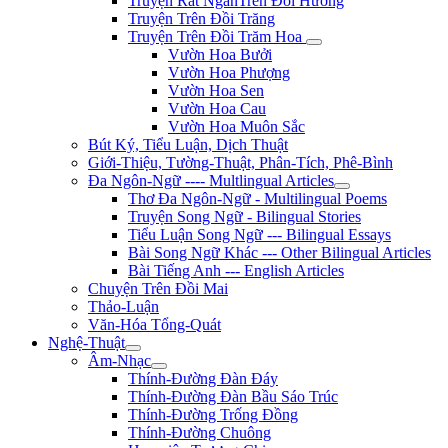
Truyện Rất NgắnTrên Đồi Hương
Truyện Trên Đồi Trăng
Truyện Trên Đồi Trăm Hoa
Vườn Hoa Bưởi
Vườn Hoa Phượng
Vườn Hoa Sen
Vườn Hoa Cau
Vườn Hoa Muôn Sắc
Bút Ký, Tiểu Luận, Dịch Thuật
Giới-Thiệu, Tường-Thuật, Phân-Tích, Phê-Bình
Đa Ngôn-Ngữ ---- Multlingual Articles
Thơ Đa Ngôn-Ngữ - Multilingual Poems
Truyện Song Ngữ - Bilingual Stories
Tiểu Luận Song Ngữ --- Bilingual Essays
Bài Song Ngữ Khác --- Other Bilingual Articles
Bài Tiếng Anh --- English Articles
Chuyện Trên Đồi Mai
Thảo-Luận
Văn-Hóa Tổng-Quát
Nghệ-Thuật
Âm-Nhạc
Thính-Đường Đàn Đáy
Thính-Đường Đàn Bầu Sáo Trúc
Thính-Đường Trống Đồng
Thính-Đường Chuông