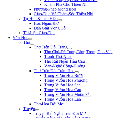
Khám-Phá Cho Thiếu Nhi
Phương-Pháp Montessori
Giáo-Dục Và Chăm-Sóc Thiếu Nhi
Tự Học & Tìm Hiểu
Học Ngâm thơ
Dẫn Giải Vọng Cổ
Tài-Liệu Giáo-Dục
Văn-Học
Thơ
Thơ Trên Đồi Trăng
Thơ Chủ-Đề Tung-Tăng Trong Đạo Việt
Tranh Thơ-Nhac
Thơ Rất Ngắn Trầu Cau
Văn-Nghệ Cộng-Hưởng
Thơ Trên Đồi Trăm Hoa
Trong Vườn Hoa Bưởi
Trong Vườn Hoa Phượng
Trong Vườn Hoa Sen
Trong Vườn Hoa Cau
Trong Vườn Hoa Muôn Sắc
Trong Vườn Hoa Lan
Thơ-Họa Đồi Mơ
Truyện
Truyện Rất Ngắn Trên Đồi Mơ