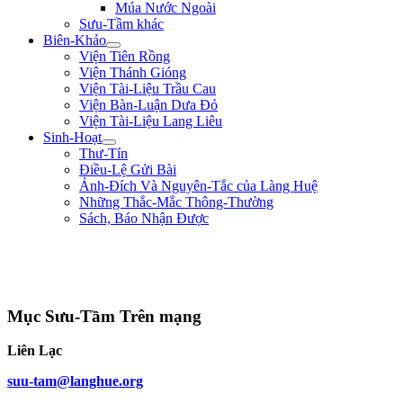
Múa Nước Ngoài
Sưu-Tầm khác
Biên-Khảo
Viện Tiên Rồng
Viện Thánh Gióng
Viện Tài-Liệu Trầu Cau
Viện Bàn-Luận Dưa Đỏ
Viện Tài-Liệu Lang Liêu
Sinh-Hoạt
Thư-Tín
Điều-Lệ Gửi Bài
Ảnh-Đích Và Nguyên-Tắc của Làng Huệ
Những Thắc-Mắc Thông-Thường
Sách, Báo Nhận Được
"Quân lính cốt hòa-thuận, không cốt đông; cốt tinh-nhuệ, không cốt nhiều.
Người khéo thắng là thắng ở chỗ rất mềm-dẻo, chứ không lấy mạnh đè yếu,
nhiều hiếp ít." ** Quang-Trung **
Mục Sưu-Tầm Trên mạng
Liên Lạc
suu-tam@langhue.org