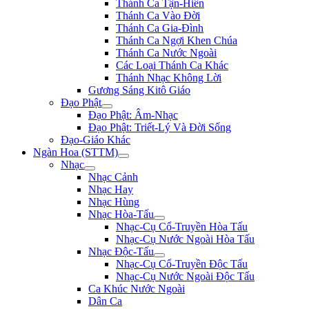
Thánh Ca Tận-Hiến
Thánh Ca Vào Đời
Thánh Ca Gia-Đình
Thánh Ca Ngợi Khen Chúa
Thánh Ca Nước Ngoài
Các Loại Thánh Ca Khác
Thánh Nhạc Không Lời
Gương Sáng Kitô Giáo
Đạo Phật
Đạo Phật: Âm-Nhạc
Đạo Phật: Triết-Lý Và Đời Sống
Đạo-Giáo Khác
Ngàn Hoa (STTM)
Nhạc
Nhạc Cảnh
Nhạc Hay
Nhạc Hùng
Nhạc Hòa-Tấu
Nhạc-Cụ Cổ-Truyền Hòa Tấu
Nhạc-Cụ Nước Ngoài Hòa Tấu
Nhạc Độc-Tấu
Nhạc-Cụ Cổ-Truyền Độc Tấu
Nhạc-Cụ Nước Ngoài Độc Tấu
Ca Khúc Nước Ngoài
Dân Ca