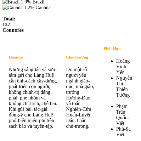
1.9%
Brazil
1.2%
Canada
Total:
137
Countries
Phối-Hợp
Điều-Lệ
Chủ-Trương
Hoàng
Vĩnh
Những sáng-tác và sưu-
Do một số
Yên
tầm gửi cho Làng Huệ
người yêu
Nguyễn
cần tính-cách xây-dựng,
ngành giáo-
Thị
phát-triển con người;
dục, nhà giáo,
Thiên-
không chính-trị đảng
trưởng
Tường
phái, phe nhóm và
Hướng-Đạo
không chỉ-trích, chê-bai.
và toán
Phạm
Khi gửi bài, tác-giả
Nghiên-Cứu
Trần
đồng-ý cho Làng Huệ
Huấn-Luyện
Quốc-
phổ-biến miễn-phí trên
Dấn-Thân
Việt
sách báo và tuyển-tập.
chủ-trương.
Phù-Sa
Việt