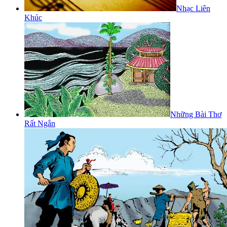
Nhạc Liên
Khúc
Những Bài Thơ
Rất Ngắn