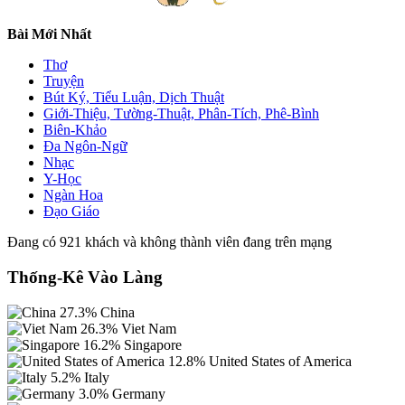
Bài Mới Nhất
Thơ
Truyện
Bút Ký, Tiểu Luận, Dịch Thuật
Giới-Thiệu, Tường-Thuật, Phân-Tích, Phê-Bình
Biên-Khảo
Đa Ngôn-Ngữ
Nhạc
Y-Học
Ngàn Hoa
Đạo Giáo
Đang có 921 khách và không thành viên đang trên mạng
Thống-Kê Vào Làng
27.3%
China
26.3%
Viet Nam
16.2%
Singapore
12.8%
United States of America
5.2%
Italy
3.0%
Germany