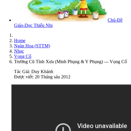
Chủ-Đề
Giáo-Dục Thiếu Nhi
Home
Ngàn Hoa (STTM)
Nhạc
Vọng Cổ
Trường Cũ Tình Xưa (Minh Phụng & Y Phụng) --- Vọng Cổ
Tác Giả:
Duy Khánh
Được viết: 20 Tháng sáu 2012