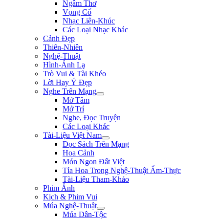
Ngâm Thơ
Vọng Cổ
Nhạc Liên-Khúc
Các Loại Nhạc Khác
Cảnh Đẹp
Thiên-Nhiên
Nghệ-Thuật
Hình-Ảnh Lạ
Trò Vui & Tài Khéo
Lời Hay Ý Đẹp
Nghe Trên Mạng
Mở Tâm
Mở Trí
Nghe, Đọc Truyện
Các Loại Khác
Tài-Liệu Việt Nam
Đọc Sách Trên Mạng
Hoa Cảnh
Món Ngon Đất Việt
Tỉa Hoa Trong Nghệ-Thuật Ẩm-Thực
Tài-Liệu Tham-Khảo
Phim Ảnh
Kịch & Phim Vui
Múa Nghệ-Thuật
Múa Dân-Tộc