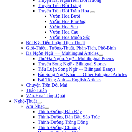
Truyện Rất NgắnTrên Đồi Hương
Truyện Trên Đồi Trăng
Truyện Trên Đồi Trăm Hoa
Vườn Hoa Bưởi
Vườn Hoa Phượng
Vườn Hoa Sen
Vườn Hoa Cau
Vườn Hoa Muôn Sắc
Bút Ký, Tiểu Luận, Dịch Thuật
Giới-Thiệu, Tường-Thuật, Phân-Tích, Phê-Bình
Đa Ngôn-Ngữ ---- Multlingual Articles
Thơ Đa Ngôn-Ngữ - Multilingual Poems
Truyện Song Ngữ - Bilingual Stories
Tiểu Luận Song Ngữ --- Bilingual Essays
Bài Song Ngữ Khác --- Other Bilingual Articles
Bài Tiếng Anh --- English Articles
Chuyện Trên Đồi Mai
Thảo-Luận
Văn-Hóa Tổng-Quát
Nghệ-Thuật
Âm-Nhạc
Thính-Đường Đàn Đáy
Thính-Đường Đàn Bầu Sáo Trúc
Thính-Đường Trống Đồng
Thính-Đường Chuông