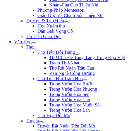
Khám-Phá Cho Thiếu Nhi
Phương-Pháp Montessori
Giáo-Dục Và Chăm-Sóc Thiếu Nhi
Tự Học & Tìm Hiểu
Học Ngâm thơ
Dẫn Giải Vọng Cổ
Tài-Liệu Giáo-Dục
Văn-Học
Thơ
Thơ Trên Đồi Trăng
Thơ Chủ-Đề Tung-Tăng Trong Đạo Việt
Tranh Thơ-Nhac
Thơ Rất Ngắn Trầu Cau
Văn-Nghệ Cộng-Hưởng
Thơ Trên Đồi Trăm Hoa
Trong Vườn Hoa Bưởi
Trong Vườn Hoa Phượng
Trong Vườn Hoa Sen
Trong Vườn Hoa Cau
Trong Vườn Hoa Muôn Sắc
Trong Vườn Hoa Lan
Thơ-Họa Đồi Mơ
Truyện
Truyện Rất Ngắn Trên Đồi Mơ