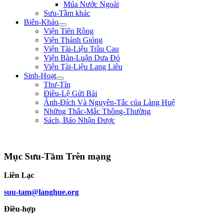
Múa Nước Ngoài
Sưu-Tầm khác
Biên-Khảo
Viện Tiên Rồng
Viện Thánh Gióng
Viện Tài-Liệu Trầu Cau
Viện Bàn-Luận Dưa Đỏ
Viện Tài-Liệu Lang Liêu
Sinh-Hoạt
Thư-Tín
Điều-Lệ Gửi Bài
Ảnh-Đích Và Nguyên-Tắc của Làng Huệ
Những Thắc-Mắc Thông-Thường
Sách, Báo Nhận Được
"Sống không phải là ký-sinh trùng của thế-gian, sống để mưu-đồ một công-cuộc
Mục Sưu-Tầm Trên mạng
Liên Lạc
suu-tam@langhue.org
Điều-hợp