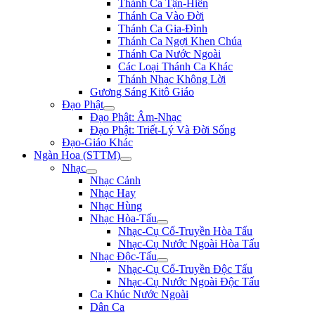
Thánh Ca Tận-Hiến
Thánh Ca Vào Đời
Thánh Ca Gia-Đình
Thánh Ca Ngợi Khen Chúa
Thánh Ca Nước Ngoài
Các Loại Thánh Ca Khác
Thánh Nhạc Không Lời
Gương Sáng Kitô Giáo
Đạo Phật
Đạo Phật: Âm-Nhạc
Đạo Phật: Triết-Lý Và Đời Sống
Đạo-Giáo Khác
Ngàn Hoa (STTM)
Nhạc
Nhạc Cảnh
Nhạc Hay
Nhạc Hùng
Nhạc Hòa-Tấu
Nhạc-Cụ Cổ-Truyền Hòa Tấu
Nhạc-Cụ Nước Ngoài Hòa Tấu
Nhạc Độc-Tấu
Nhạc-Cụ Cổ-Truyền Độc Tấu
Nhạc-Cụ Nước Ngoài Độc Tấu
Ca Khúc Nước Ngoài
Dân Ca