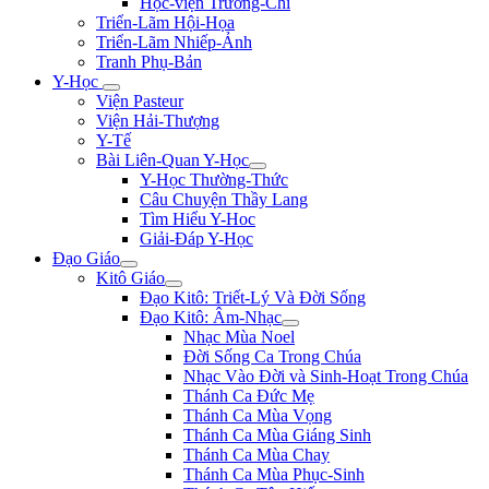
Học-viện Trương-Chi
Triển-Lãm Hội-Họa
Triển-Lãm Nhiếp-Ảnh
Tranh Phụ-Bản
Y-Học
Viện Pasteur
Viện Hải-Thượng
Y-Tế
Bài Liên-Quan Y-Học
Y-Học Thường-Thức
Câu Chuyện Thầy Lang
Tìm Hiểu Y-Hoc
Giải-Đáp Y-Học
Đạo Giáo
Kitô Giáo
Đạo Kitô: Triết-Lý Và Đời Sống
Đạo Kitô: Âm-Nhạc
Nhạc Mùa Noel
Đời Sống Ca Trong Chúa
Nhạc Vào Đời và Sinh-Hoạt Trong Chúa
Thánh Ca Đức Mẹ
Thánh Ca Mùa Vọng
Thánh Ca Mùa Giáng Sinh
Thánh Ca Mùa Chay
Thánh Ca Mùa Phục-Sinh