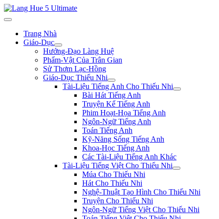
Trang Nhà
Giáo-Dục
Hướng-Đạo Làng Huệ
Phẩm-Vật Của Trân Gian
Sử Thơm Lạc-Hồng
Giáo-Dục Thiếu Nhi
Tài-Liệu Tiếng Anh Cho Thiếu Nhi
Bài Hát Tiếng Anh
Truyện Kể Tiếng Anh
Phim Hoạt-Họa Tiếng Anh
Ngôn-Ngữ Tiếng Anh
Toán Tiếng Anh
Kỹ-Năng Sống Tiếng Anh
Khoa-Học Tiếng Anh
Các Tài-Liệu Tiếng Anh Khác
Tài-Liệu Tiếng Việt Cho Thiếu Nhi
Múa Cho Thiếu Nhi
Hát Cho Thiếu Nhi
Nghệ-Thuật Tạo Hình Cho Thiếu Nhi
Truyện Cho Thiếu Nhi
Ngôn-Ngữ Tiếng Việt Cho Thiếu Nhi
Toán Tiếng Việt Cho Thiếu Nhi