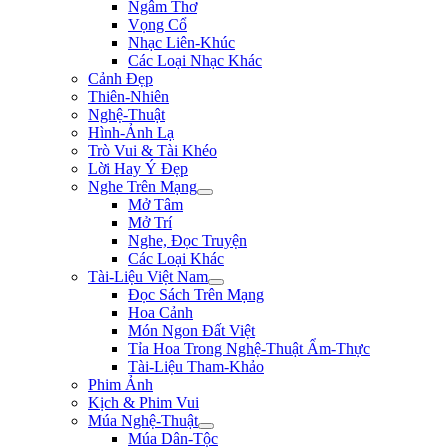
Ngâm Thơ
Vọng Cổ
Nhạc Liên-Khúc
Các Loại Nhạc Khác
Cảnh Đẹp
Thiên-Nhiên
Nghệ-Thuật
Hình-Ảnh Lạ
Trò Vui & Tài Khéo
Lời Hay Ý Đẹp
Nghe Trên Mạng
Mở Tâm
Mở Trí
Nghe, Đọc Truyện
Các Loại Khác
Tài-Liệu Việt Nam
Đọc Sách Trên Mạng
Hoa Cảnh
Món Ngon Đất Việt
Tỉa Hoa Trong Nghệ-Thuật Ẩm-Thực
Tài-Liệu Tham-Khảo
Phim Ảnh
Kịch & Phim Vui
Múa Nghệ-Thuật
Múa Dân-Tộc