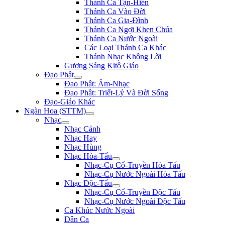
Thánh Ca Tận-Hiến
Thánh Ca Vào Đời
Thánh Ca Gia-Đình
Thánh Ca Ngợi Khen Chúa
Thánh Ca Nước Ngoài
Các Loại Thánh Ca Khác
Thánh Nhạc Không Lời
Gương Sáng Kitô Giáo
Đạo Phật
Đạo Phật: Âm-Nhạc
Đạo Phật: Triết-Lý Và Đời Sống
Đạo-Giáo Khác
Ngàn Hoa (STTM)
Nhạc
Nhạc Cảnh
Nhạc Hay
Nhạc Hùng
Nhạc Hòa-Tấu
Nhạc-Cụ Cổ-Truyền Hòa Tấu
Nhạc-Cụ Nước Ngoài Hòa Tấu
Nhạc Độc-Tấu
Nhạc-Cụ Cổ-Truyền Độc Tấu
Nhạc-Cụ Nước Ngoài Độc Tấu
Ca Khúc Nước Ngoài
Dân Ca