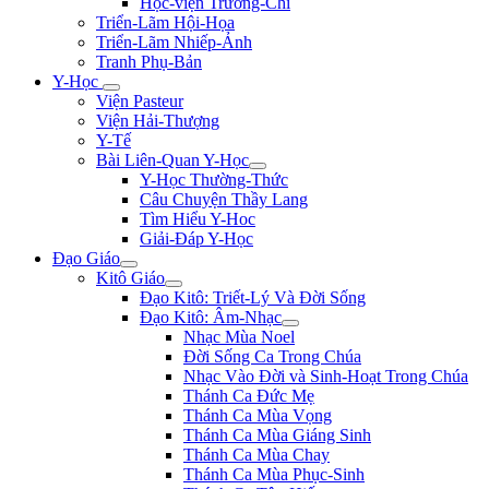
Học-viện Trương-Chi
Triển-Lãm Hội-Họa
Triển-Lãm Nhiếp-Ảnh
Tranh Phụ-Bản
Y-Học
Viện Pasteur
Viện Hải-Thượng
Y-Tế
Bài Liên-Quan Y-Học
Y-Học Thường-Thức
Câu Chuyện Thầy Lang
Tìm Hiểu Y-Hoc
Giải-Đáp Y-Học
Đạo Giáo
Kitô Giáo
Đạo Kitô: Triết-Lý Và Đời Sống
Đạo Kitô: Âm-Nhạc
Nhạc Mùa Noel
Đời Sống Ca Trong Chúa
Nhạc Vào Đời và Sinh-Hoạt Trong Chúa
Thánh Ca Đức Mẹ
Thánh Ca Mùa Vọng
Thánh Ca Mùa Giáng Sinh
Thánh Ca Mùa Chay
Thánh Ca Mùa Phục-Sinh