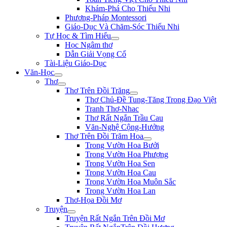
Khám-Phá Cho Thiếu Nhi
Phương-Pháp Montessori
Giáo-Dục Và Chăm-Sóc Thiếu Nhi
Tự Học & Tìm Hiểu
Học Ngâm thơ
Dẫn Giải Vọng Cổ
Tài-Liệu Giáo-Dục
Văn-Học
Thơ
Thơ Trên Đồi Trăng
Thơ Chủ-Đề Tung-Tăng Trong Đạo Việt
Tranh Thơ-Nhac
Thơ Rất Ngắn Trầu Cau
Văn-Nghệ Cộng-Hưởng
Thơ Trên Đồi Trăm Hoa
Trong Vườn Hoa Bưởi
Trong Vườn Hoa Phượng
Trong Vườn Hoa Sen
Trong Vườn Hoa Cau
Trong Vườn Hoa Muôn Sắc
Trong Vườn Hoa Lan
Thơ-Họa Đồi Mơ
Truyện
Truyện Rất Ngắn Trên Đồi Mơ