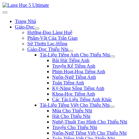
Trang Nhà
Giáo-Dục
Hướng-Đạo Làng Huệ
Phẩm-Vật Của Trân Gian
Sử Thơm Lạc-Hồng
Giáo-Dục Thiếu Nhi
Tài-Liệu Tiếng Anh Cho Thiếu Nhi
Bài Hát Tiếng Anh
Truyện Kể Tiếng Anh
Phim Hoạt-Họa Tiếng Anh
Ngôn-Ngữ Tiếng Anh
Toán Tiếng Anh
Kỹ-Năng Sống Tiếng Anh
Khoa-Học Tiếng Anh
Các Tài-Liệu Tiếng Anh Khác
Tài-Liệu Tiếng Việt Cho Thiếu Nhi
Múa Cho Thiếu Nhi
Hát Cho Thiếu Nhi
Nghệ-Thuật Tạo Hình Cho Thiếu Nhi
Truyện Cho Thiếu Nhi
Ngôn-Ngữ Tiếng Việt Cho Thiếu Nhi
Toán Tiếng Việt Cho Thiếu Nhi