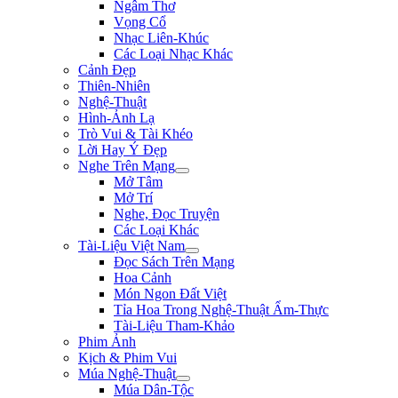
Ngâm Thơ
Vọng Cổ
Nhạc Liên-Khúc
Các Loại Nhạc Khác
Cảnh Đẹp
Thiên-Nhiên
Nghệ-Thuật
Hình-Ảnh Lạ
Trò Vui & Tài Khéo
Lời Hay Ý Đẹp
Nghe Trên Mạng
Mở Tâm
Mở Trí
Nghe, Đọc Truyện
Các Loại Khác
Tài-Liệu Việt Nam
Đọc Sách Trên Mạng
Hoa Cảnh
Món Ngon Đất Việt
Tỉa Hoa Trong Nghệ-Thuật Ẩm-Thực
Tài-Liệu Tham-Khảo
Phim Ảnh
Kịch & Phim Vui
Múa Nghệ-Thuật
Múa Dân-Tộc