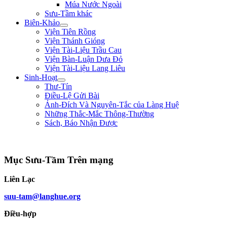
Múa Nước Ngoài
Sưu-Tầm khác
Biên-Khảo
Viện Tiên Rồng
Viện Thánh Gióng
Viện Tài-Liệu Trầu Cau
Viện Bàn-Luận Dưa Đỏ
Viện Tài-Liệu Lang Liêu
Sinh-Hoạt
Thư-Tín
Điều-Lệ Gửi Bài
Ảnh-Đích Và Nguyên-Tắc của Làng Huệ
Những Thắc-Mắc Thông-Thường
Sách, Báo Nhận Được
"Đường đi khó, không khó vì ngăn sông cách núi mà khó vì lòng người ngại nú
Mục Sưu-Tầm Trên mạng
Liên Lạc
suu-tam@langhue.org
Điều-hợp