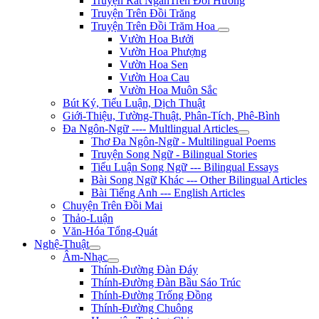
Truyện Rất NgắnTrên Đồi Hương
Truyện Trên Đồi Trăng
Truyện Trên Đồi Trăm Hoa
Vườn Hoa Bưởi
Vườn Hoa Phượng
Vườn Hoa Sen
Vườn Hoa Cau
Vườn Hoa Muôn Sắc
Bút Ký, Tiểu Luận, Dịch Thuật
Giới-Thiệu, Tường-Thuật, Phân-Tích, Phê-Bình
Đa Ngôn-Ngữ ---- Multlingual Articles
Thơ Đa Ngôn-Ngữ - Multilingual Poems
Truyện Song Ngữ - Bilingual Stories
Tiểu Luận Song Ngữ --- Bilingual Essays
Bài Song Ngữ Khác --- Other Bilingual Articles
Bài Tiếng Anh --- English Articles
Chuyện Trên Đồi Mai
Thảo-Luận
Văn-Hóa Tổng-Quát
Nghệ-Thuật
Âm-Nhạc
Thính-Đường Đàn Đáy
Thính-Đường Đàn Bầu Sáo Trúc
Thính-Đường Trống Đồng
Thính-Đường Chuông