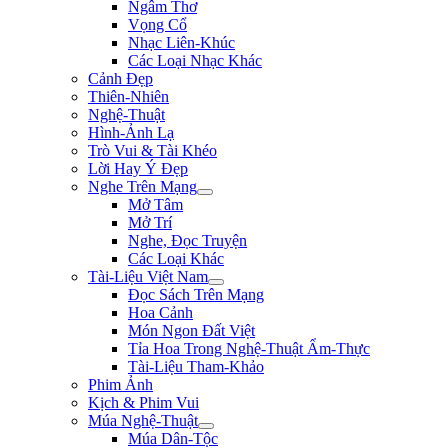
Ngâm Thơ
Vọng Cổ
Nhạc Liên-Khúc
Các Loại Nhạc Khác
Cảnh Đẹp
Thiên-Nhiên
Nghệ-Thuật
Hình-Ảnh Lạ
Trò Vui & Tài Khéo
Lời Hay Ý Đẹp
Nghe Trên Mạng
Mở Tâm
Mở Trí
Nghe, Đọc Truyện
Các Loại Khác
Tài-Liệu Việt Nam
Đọc Sách Trên Mạng
Hoa Cảnh
Món Ngon Đất Việt
Tỉa Hoa Trong Nghệ-Thuật Ẩm-Thực
Tài-Liệu Tham-Khảo
Phim Ảnh
Kịch & Phim Vui
Múa Nghệ-Thuật
Múa Dân-Tộc