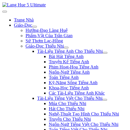
Trang Nhà
Giáo-Dục
Hướng-Đạo Làng Huệ
Phẩm-Vật Của Trân Gian
Sử Thơm Lạc-Hồng
Giáo-Dục Thiếu Nhi
Tài-Liệu Tiếng Anh Cho Thiếu Nhi
Bài Hát Tiếng Anh
Truyện Kể Tiếng Anh
Phim Hoạt-Họa Tiếng Anh
Ngôn-Ngữ Tiếng Anh
Toán Tiếng Anh
Kỹ-Năng Sống Tiếng Anh
Khoa-Học Tiếng Anh
Các Tài-Liệu Tiếng Anh Khác
Tài-Liệu Tiếng Việt Cho Thiếu Nhi
Múa Cho Thiếu Nhi
Hát Cho Thiếu Nhi
Nghệ-Thuật Tạo Hình Cho Thiếu Nhi
Truyện Cho Thiếu Nhi
Ngôn-Ngữ Tiếng Việt Cho Thiếu Nhi
Toán Tiếng Việt Cho Thiếu Nhi