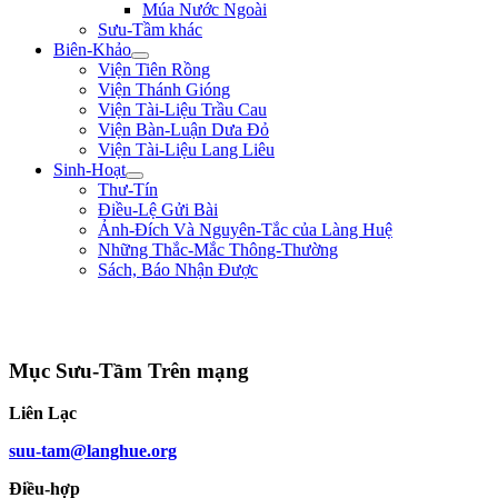
Múa Nước Ngoài
Sưu-Tầm khác
Biên-Khảo
Viện Tiên Rồng
Viện Thánh Gióng
Viện Tài-Liệu Trầu Cau
Viện Bàn-Luận Dưa Đỏ
Viện Tài-Liệu Lang Liêu
Sinh-Hoạt
Thư-Tín
Điều-Lệ Gửi Bài
Ảnh-Đích Và Nguyên-Tắc của Làng Huệ
Những Thắc-Mắc Thông-Thường
Sách, Báo Nhận Được
"Tôi là một người trong tay không lấy một tấc sắt, trên mặt đất không có chỗ n
cứ hăng-hái đi tới. Tôi vẫn muốn đổ máu ra mua Tự-Do." ** Phan Bội Châu **
Mục Sưu-Tầm Trên mạng
Liên Lạc
suu-tam@langhue.org
Điều-hợp