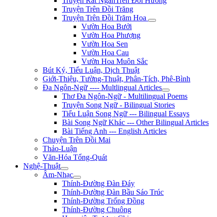
Truyện Rất NgắnTrên Đồi Hương
Truyện Trên Đồi Trăng
Truyện Trên Đồi Trăm Hoa
Vườn Hoa Bưởi
Vườn Hoa Phượng
Vườn Hoa Sen
Vườn Hoa Cau
Vườn Hoa Muôn Sắc
Bút Ký, Tiểu Luận, Dịch Thuật
Giới-Thiệu, Tường-Thuật, Phân-Tích, Phê-Bình
Đa Ngôn-Ngữ ---- Multlingual Articles
Thơ Đa Ngôn-Ngữ - Multilingual Poems
Truyện Song Ngữ - Bilingual Stories
Tiểu Luận Song Ngữ --- Bilingual Essays
Bài Song Ngữ Khác --- Other Bilingual Articles
Bài Tiếng Anh --- English Articles
Chuyện Trên Đồi Mai
Thảo-Luận
Văn-Hóa Tổng-Quát
Nghệ-Thuật
Âm-Nhạc
Thính-Đường Đàn Đáy
Thính-Đường Đàn Bầu Sáo Trúc
Thính-Đường Trống Đồng
Thính-Đường Chuông