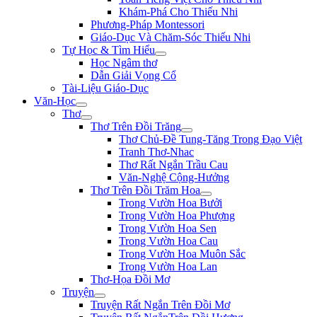
Khám-Phá Cho Thiếu Nhi
Phương-Pháp Montessori
Giáo-Dục Và Chăm-Sóc Thiếu Nhi
Tự Học & Tìm Hiểu
Học Ngâm thơ
Dẫn Giải Vọng Cổ
Tài-Liệu Giáo-Dục
Văn-Học
Thơ
Thơ Trên Đồi Trăng
Thơ Chủ-Đề Tung-Tăng Trong Đạo Việt
Tranh Thơ-Nhac
Thơ Rất Ngắn Trầu Cau
Văn-Nghệ Cộng-Hưởng
Thơ Trên Đồi Trăm Hoa
Trong Vườn Hoa Bưởi
Trong Vườn Hoa Phượng
Trong Vườn Hoa Sen
Trong Vườn Hoa Cau
Trong Vườn Hoa Muôn Sắc
Trong Vườn Hoa Lan
Thơ-Họa Đồi Mơ
Truyện
Truyện Rất Ngắn Trên Đồi Mơ