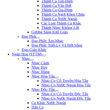
Thánh Ca Tận-Hiến
Thánh Ca Vào Đời
Thánh Ca Gia-Đình
Thánh Ca Ngợi Khen Chúa
Thánh Ca Nước Ngoài
Các Loại Thánh Ca Khác
Thánh Nhạc Không Lời
Gương Sáng Kitô Giáo
Đạo Phật
Đạo Phật: Âm-Nhạc
Đạo Phật: Triết-Lý Và Đời Sống
Đạo-Giáo Khác
Ngàn Hoa (STTM)
Nhạc
Nhạc Cảnh
Nhạc Hay
Nhạc Hùng
Nhạc Hòa-Tấu
Nhạc-Cụ Cổ-Truyền Hòa Tấu
Nhạc-Cụ Nước Ngoài Hòa Tấu
Nhạc Độc-Tấu
Nhạc-Cụ Cổ-Truyền Độc Tấu
Nhạc-Cụ Nước Ngoài Độc Tấu
Ca Khúc Nước Ngoài
Dân Ca