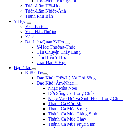
Học-viện Trương-Chi
Triển-Lãm Hội-Họa
Triển-Lãm Nhiếp-Ảnh
Tranh Phụ-Bản
Y-Học
Viện Pasteur
Viện Hải-Thượng
Y-Tế
Bài Liên-Quan Y-Học
Y-Học Thường-Thức
Câu Chuyện Thầy Lang
Tìm Hiểu Y-Hoc
Giải-Đáp Y-Học
Đạo Giáo
Kitô Giáo
Đạo Kitô: Triết-Lý Và Đời Sống
Đạo Kitô: Âm-Nhạc
Nhạc Mùa Noel
Đời Sống Ca Trong Chúa
Nhạc Vào Đời và Sinh-Hoạt Trong Chúa
Thánh Ca Đức Mẹ
Thánh Ca Mùa Vọng
Thánh Ca Mùa Giáng Sinh
Thánh Ca Mùa Chay
Thánh Ca Mùa Phục-Sinh