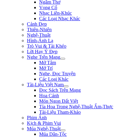
Ngâm Thơ
Vọng Cổ
Nhạc Liên-Khúc
Các Loại Nhạc Khác
Cảnh Đẹp
Thiên-Nhiên
Nghệ-Thuật
Hình-Ảnh Lạ
Trò Vui & Tài Khéo
Lời Hay Ý Đẹp
Nghe Trên Mạng
Mở Tâm
Mở Trí
Nghe, Đọc Truyện
Các Loại Khác
Tài-Liệu Việt Nam
Đọc Sách Trên Mạng
Hoa Cảnh
Món Ngon Đất Việt
Tỉa Hoa Trong Nghệ-Thuật Ẩm-Thực
Tài-Liệu Tham-Khảo
Phim Ảnh
Kịch & Phim Vui
Múa Nghệ-Thuật
Múa Dân-Tộc