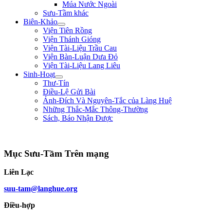
Múa Nước Ngoài
Sưu-Tầm khác
Biên-Khảo
Viện Tiên Rồng
Viện Thánh Gióng
Viện Tài-Liệu Trầu Cau
Viện Bàn-Luận Dưa Đỏ
Viện Tài-Liệu Lang Liêu
Sinh-Hoạt
Thư-Tín
Điều-Lệ Gửi Bài
Ảnh-Đích Và Nguyên-Tắc của Làng Huệ
Những Thắc-Mắc Thông-Thường
Sách, Báo Nhận Được
"Ta muốn cưỡi cơn gió mạnh, đạp làn sóng dữ, chém cá tràng-kình ở Biển Đông,
Mục Sưu-Tầm Trên mạng
Liên Lạc
suu-tam@langhue.org
Điều-hợp