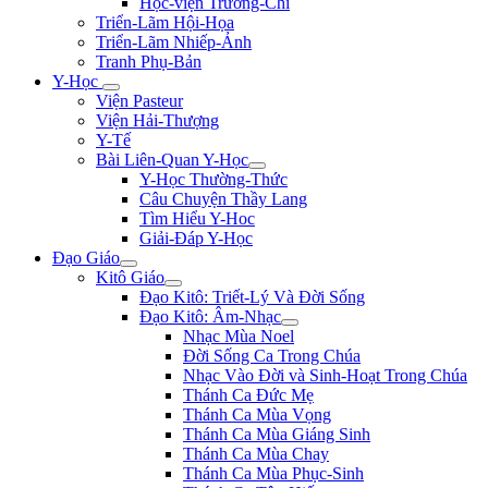
Học-viện Trương-Chi
Triển-Lãm Hội-Họa
Triển-Lãm Nhiếp-Ảnh
Tranh Phụ-Bản
Y-Học
Viện Pasteur
Viện Hải-Thượng
Y-Tế
Bài Liên-Quan Y-Học
Y-Học Thường-Thức
Câu Chuyện Thầy Lang
Tìm Hiểu Y-Hoc
Giải-Đáp Y-Học
Đạo Giáo
Kitô Giáo
Đạo Kitô: Triết-Lý Và Đời Sống
Đạo Kitô: Âm-Nhạc
Nhạc Mùa Noel
Đời Sống Ca Trong Chúa
Nhạc Vào Đời và Sinh-Hoạt Trong Chúa
Thánh Ca Đức Mẹ
Thánh Ca Mùa Vọng
Thánh Ca Mùa Giáng Sinh
Thánh Ca Mùa Chay
Thánh Ca Mùa Phục-Sinh