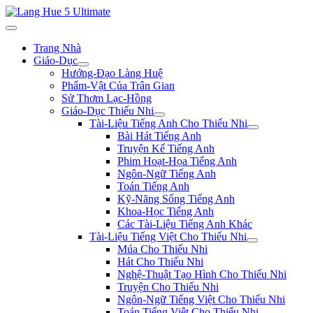
Trang Nhà
Giáo-Dục
Hướng-Đạo Làng Huệ
Phẩm-Vật Của Trân Gian
Sử Thơm Lạc-Hồng
Giáo-Dục Thiếu Nhi
Tài-Liệu Tiếng Anh Cho Thiếu Nhi
Bài Hát Tiếng Anh
Truyện Kể Tiếng Anh
Phim Hoạt-Họa Tiếng Anh
Ngôn-Ngữ Tiếng Anh
Toán Tiếng Anh
Kỹ-Năng Sống Tiếng Anh
Khoa-Học Tiếng Anh
Các Tài-Liệu Tiếng Anh Khác
Tài-Liệu Tiếng Việt Cho Thiếu Nhi
Múa Cho Thiếu Nhi
Hát Cho Thiếu Nhi
Nghệ-Thuật Tạo Hình Cho Thiếu Nhi
Truyện Cho Thiếu Nhi
Ngôn-Ngữ Tiếng Việt Cho Thiếu Nhi
Toán Tiếng Việt Cho Thiếu Nhi