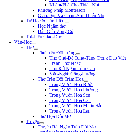
Khám-Phá Cho Thiếu Nhi
Phương-Pháp Montessori
Giáo-Dục Và Chăm-Sóc Thiếu Nhi
Tự Học & Tìm Hiểu
Học Ngâm thơ
Dẫn Giải Vọng Cổ
Tài-Liệu Giáo-Dục
Văn-Học
Thơ
Thơ Trên Đồi Trăng
Thơ Chủ-Đề Tung-Tăng Trong Đạo Việt
Tranh Thơ-Nhac
Thơ Rất Ngắn Trầu Cau
Văn-Nghệ Cộng-Hưởng
Thơ Trên Đồi Trăm Hoa
Trong Vườn Hoa Bưởi
Trong Vườn Hoa Phượng
Trong Vườn Hoa Sen
Trong Vườn Hoa Cau
Trong Vườn Hoa Muôn Sắc
Trong Vườn Hoa Lan
Thơ-Họa Đồi Mơ
Truyện
Truyện Rất Ngắn Trên Đồi Mơ