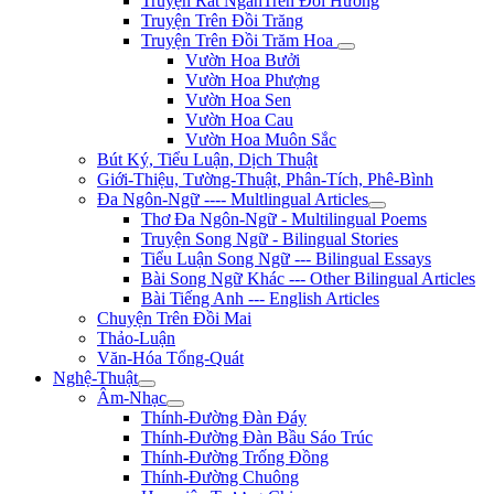
Truyện Rất NgắnTrên Đồi Hương
Truyện Trên Đồi Trăng
Truyện Trên Đồi Trăm Hoa
Vườn Hoa Bưởi
Vườn Hoa Phượng
Vườn Hoa Sen
Vườn Hoa Cau
Vườn Hoa Muôn Sắc
Bút Ký, Tiểu Luận, Dịch Thuật
Giới-Thiệu, Tường-Thuật, Phân-Tích, Phê-Bình
Đa Ngôn-Ngữ ---- Multlingual Articles
Thơ Đa Ngôn-Ngữ - Multilingual Poems
Truyện Song Ngữ - Bilingual Stories
Tiểu Luận Song Ngữ --- Bilingual Essays
Bài Song Ngữ Khác --- Other Bilingual Articles
Bài Tiếng Anh --- English Articles
Chuyện Trên Đồi Mai
Thảo-Luận
Văn-Hóa Tổng-Quát
Nghệ-Thuật
Âm-Nhạc
Thính-Đường Đàn Đáy
Thính-Đường Đàn Bầu Sáo Trúc
Thính-Đường Trống Đồng
Thính-Đường Chuông