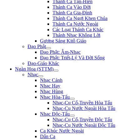
Thánh Ca Tận-Hiến
Thánh Ca Vào Đời
Thánh Ca Gia-Đình
Thánh Ca Ngợi Khen Chúa
Thánh Ca Nước Ngoài
Các Loại Thánh Ca Khác
Thánh Nhạc Không Lời
Gương Sáng Kitô Giáo
Đạo Phật
Đạo Phật: Âm-Nhạc
Đạo Phật: Triết-Lý Và Đời Sống
Đạo-Giáo Khác
Ngàn Hoa (STTM)
Nhạc
Nhạc Cảnh
Nhạc Hay
Nhạc Hùng
Nhạc Hòa-Tấu
Nhạc-Cụ Cổ-Truyền Hòa Tấu
Nhạc-Cụ Nước Ngoài Hòa Tấu
Nhạc Độc-Tấu
Nhạc-Cụ Cổ-Truyền Độc Tấu
Nhạc-Cụ Nước Ngoài Độc Tấu
Ca Khúc Nước Ngoài
Dân Ca