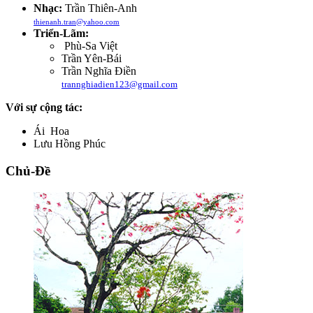
Nhạc:
Trần Thiên-Anh
thienanh.tran@yahoo.com
Triển-Lãm:
Phù-Sa Việt
Trần Yên-Bái
Trần Nghĩa Điền
trannghiadien123@gmail.com
Với sự cộng tác:
Ái Hoa
Lưu Hồng Phúc
Chủ-Đề