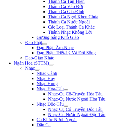
Thánh Ca Tận-Hiến
Thánh Ca Vào Đời
Thánh Ca Gia-Đình
Thánh Ca Ngợi Khen Chúa
Thánh Ca Nước Ngoài
Các Loại Thánh Ca Khác
Thánh Nhạc Không Lời
Gương Sáng Kitô Giáo
Đạo Phật
Đạo Phật: Âm-Nhạc
Đạo Phật: Triết-Lý Và Đời Sống
Đạo-Giáo Khác
Ngàn Hoa (STTM)
Nhạc
Nhạc Cảnh
Nhạc Hay
Nhạc Hùng
Nhạc Hòa-Tấu
Nhạc-Cụ Cổ-Truyền Hòa Tấu
Nhạc-Cụ Nước Ngoài Hòa Tấu
Nhạc Độc-Tấu
Nhạc-Cụ Cổ-Truyền Độc Tấu
Nhạc-Cụ Nước Ngoài Độc Tấu
Ca Khúc Nước Ngoài
Dân Ca