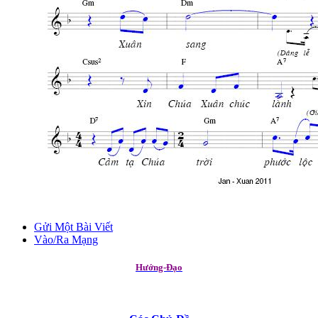
Gửi Một Bài Viết
Vào/Ra Mạng
Hướng-Đạo