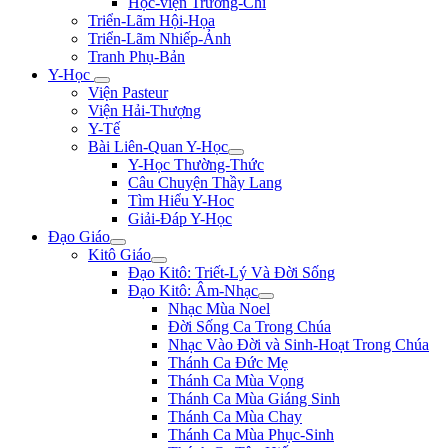
Học-viện Trương-Chi
Triển-Lãm Hội-Họa
Triển-Lãm Nhiếp-Ảnh
Tranh Phụ-Bản
Y-Học
Viện Pasteur
Viện Hải-Thượng
Y-Tế
Bài Liên-Quan Y-Học
Y-Học Thường-Thức
Câu Chuyện Thầy Lang
Tìm Hiểu Y-Hoc
Giải-Đáp Y-Học
Đạo Giáo
Kitô Giáo
Đạo Kitô: Triết-Lý Và Đời Sống
Đạo Kitô: Âm-Nhạc
Nhạc Mùa Noel
Đời Sống Ca Trong Chúa
Nhạc Vào Đời và Sinh-Hoạt Trong Chúa
Thánh Ca Đức Mẹ
Thánh Ca Mùa Vọng
Thánh Ca Mùa Giáng Sinh
Thánh Ca Mùa Chay
Thánh Ca Mùa Phục-Sinh