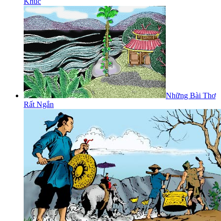
Khúc
Những Bài Thơ
Rất Ngắn