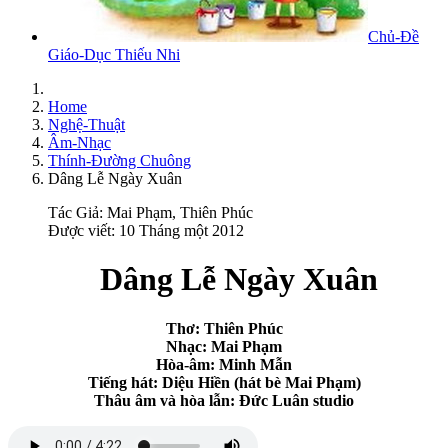
Chủ-Đề
Giáo-Dục Thiếu Nhi
Home
Nghệ-Thuật
Âm-Nhạc
Thính-Đường Chuông
Dâng Lễ Ngày Xuân
Tác Giả:
Mai Phạm, Thiên Phúc
Được viết: 10 Tháng một 2012
Dâng Lễ Ngày Xuân
Thơ: Thiên Phúc
Nhạc: Mai Phạm
Hòa-âm: Minh Mẫn
Tiếng hát: Diệu Hiền (hát bè Mai Phạm)
Thâu âm và hòa lẫn: Đức Luân studio