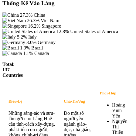
Thống-Kê Vào Làng
27.3%
China
26.3%
Viet Nam
16.2%
Singapore
12.8%
United States of America
5.2%
Italy
3.0%
Germany
1.9%
Brazil
1.1%
Canada
Total:
137
Countries
Phối-Hợp
Điều-Lệ
Chủ-Trương
Hoàng
Vĩnh
Những sáng-tác và sưu-
Do một số
Yên
tầm gửi cho Làng Huệ
người yêu
Nguyễn
cần tính-cách xây-dựng,
ngành giáo-
Thị
phát-triển con người;
dục, nhà giáo,
Thiên-
không chính-trị đảng
trưởng