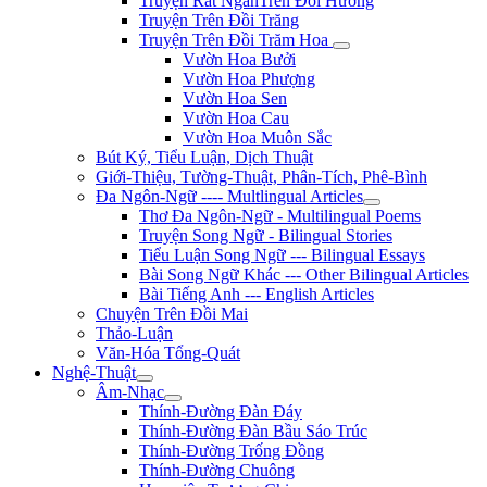
Truyện Rất NgắnTrên Đồi Hương
Truyện Trên Đồi Trăng
Truyện Trên Đồi Trăm Hoa
Vườn Hoa Bưởi
Vườn Hoa Phượng
Vườn Hoa Sen
Vườn Hoa Cau
Vườn Hoa Muôn Sắc
Bút Ký, Tiểu Luận, Dịch Thuật
Giới-Thiệu, Tường-Thuật, Phân-Tích, Phê-Bình
Đa Ngôn-Ngữ ---- Multlingual Articles
Thơ Đa Ngôn-Ngữ - Multilingual Poems
Truyện Song Ngữ - Bilingual Stories
Tiểu Luận Song Ngữ --- Bilingual Essays
Bài Song Ngữ Khác --- Other Bilingual Articles
Bài Tiếng Anh --- English Articles
Chuyện Trên Đồi Mai
Thảo-Luận
Văn-Hóa Tổng-Quát
Nghệ-Thuật
Âm-Nhạc
Thính-Đường Đàn Đáy
Thính-Đường Đàn Bầu Sáo Trúc
Thính-Đường Trống Đồng
Thính-Đường Chuông