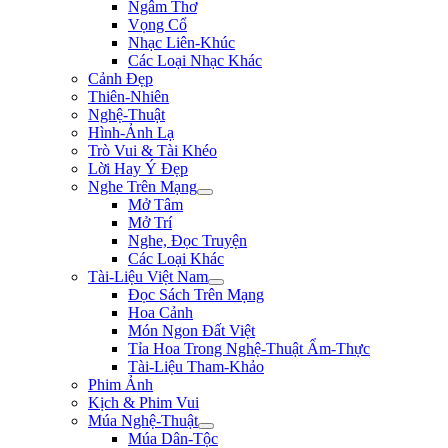
Ngâm Thơ
Vọng Cổ
Nhạc Liên-Khúc
Các Loại Nhạc Khác
Cảnh Đẹp
Thiên-Nhiên
Nghệ-Thuật
Hình-Ảnh Lạ
Trò Vui & Tài Khéo
Lời Hay Ý Đẹp
Nghe Trên Mạng
Mở Tâm
Mở Trí
Nghe, Đọc Truyện
Các Loại Khác
Tài-Liệu Việt Nam
Đọc Sách Trên Mạng
Hoa Cảnh
Món Ngon Đất Việt
Tỉa Hoa Trong Nghệ-Thuật Ẩm-Thực
Tài-Liệu Tham-Khảo
Phim Ảnh
Kịch & Phim Vui
Múa Nghệ-Thuật
Múa Dân-Tộc