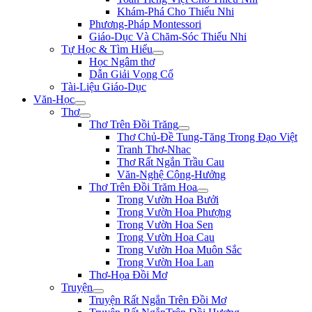
Khám-Phá Cho Thiếu Nhi
Phương-Pháp Montessori
Giáo-Dục Và Chăm-Sóc Thiếu Nhi
Tự Học & Tìm Hiểu
Học Ngâm thơ
Dẫn Giải Vọng Cổ
Tài-Liệu Giáo-Dục
Văn-Học
Thơ
Thơ Trên Đồi Trăng
Thơ Chủ-Đề Tung-Tăng Trong Đạo Việt
Tranh Thơ-Nhac
Thơ Rất Ngắn Trầu Cau
Văn-Nghệ Cộng-Hưởng
Thơ Trên Đồi Trăm Hoa
Trong Vườn Hoa Bưởi
Trong Vườn Hoa Phượng
Trong Vườn Hoa Sen
Trong Vườn Hoa Cau
Trong Vườn Hoa Muôn Sắc
Trong Vườn Hoa Lan
Thơ-Họa Đồi Mơ
Truyện
Truyện Rất Ngắn Trên Đồi Mơ