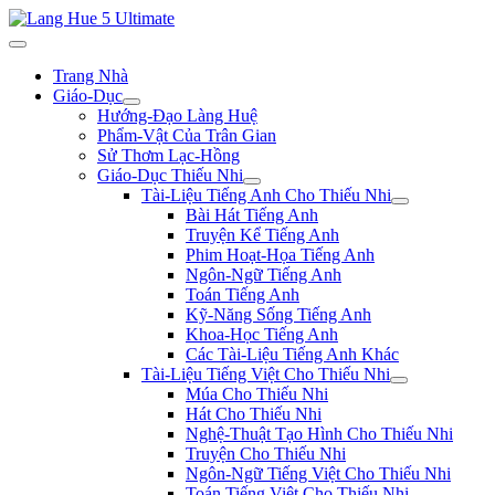
Trang Nhà
Giáo-Dục
Hướng-Đạo Làng Huệ
Phẩm-Vật Của Trân Gian
Sử Thơm Lạc-Hồng
Giáo-Dục Thiếu Nhi
Tài-Liệu Tiếng Anh Cho Thiếu Nhi
Bài Hát Tiếng Anh
Truyện Kể Tiếng Anh
Phim Hoạt-Họa Tiếng Anh
Ngôn-Ngữ Tiếng Anh
Toán Tiếng Anh
Kỹ-Năng Sống Tiếng Anh
Khoa-Học Tiếng Anh
Các Tài-Liệu Tiếng Anh Khác
Tài-Liệu Tiếng Việt Cho Thiếu Nhi
Múa Cho Thiếu Nhi
Hát Cho Thiếu Nhi
Nghệ-Thuật Tạo Hình Cho Thiếu Nhi
Truyện Cho Thiếu Nhi
Ngôn-Ngữ Tiếng Việt Cho Thiếu Nhi
Toán Tiếng Việt Cho Thiếu Nhi