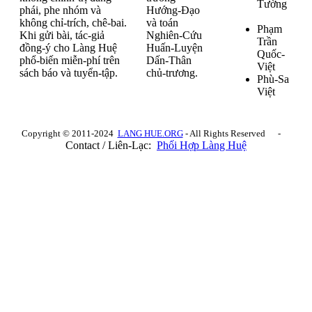
Tường
phái, phe nhóm và
Hướng-Đạo
không chỉ-trích, chê-bai.
và toán
Phạm
Khi gửi bài, tác-giả
Nghiên-Cứu
Trần
đồng-ý cho Làng Huệ
Huấn-Luyện
Quốc-
phổ-biến miễn-phí trên
Dấn-Thân
Việt
sách báo và tuyển-tập.
chủ-trương.
Phù-Sa
Việt
Copyright © 2011-2024
LANG HUE.ORG
- All Rights Reserved -
Contact / Liên-Lạc:
Phối Hợp Làng Huệ