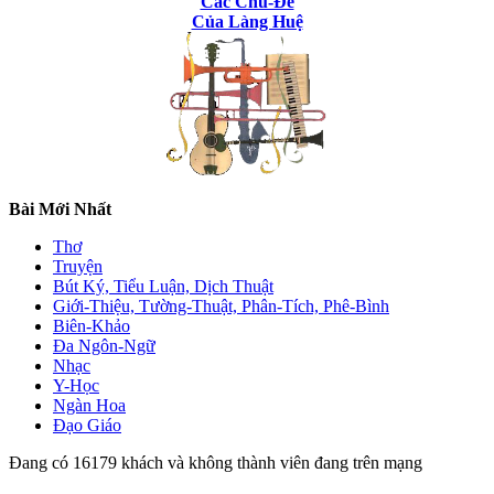
Các Chủ-Đề
Của Làng Huệ
Bài Mới Nhất
Thơ
Truyện
Bút Ký, Tiểu Luận, Dịch Thuật
Giới-Thiệu, Tường-Thuật, Phân-Tích, Phê-Bình
Biên-Khảo
Đa Ngôn-Ngữ
Nhạc
Y-Học
Ngàn Hoa
Đạo Giáo
Đang có 16179 khách và không thành viên đang trên mạng