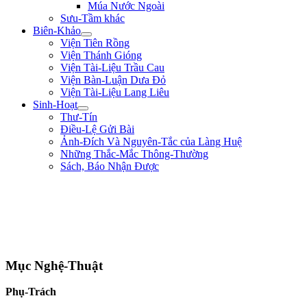
Múa Nước Ngoài
Sưu-Tầm khác
Biên-Khảo
Viện Tiên Rồng
Viện Thánh Gióng
Viện Tài-Liệu Trầu Cau
Viện Bàn-Luận Dưa Đỏ
Viện Tài-Liệu Lang Liêu
Sinh-Hoạt
Thư-Tín
Điều-Lệ Gửi Bài
Ảnh-Đích Và Nguyên-Tắc của Làng Huệ
Những Thắc-Mắc Thông-Thường
Sách, Báo Nhận Được
"Tôi là một người trong tay không lấy một tấc sắt, trên mặt đất không có chỗ
nào dừng chân. Chẳng qua mình là một thằng tay không, chân trắng, sức yếu,
tài hèn lại đòi vật lộn với hùm beo có nanh dài, vuốt nhọn. Dù sao mặc lòng,
tôi vẫn cứ hăng-hái đi tới. Tôi vẫn muốn đổ máu ra mua Tự-Do." ** Phan Bội
Châu **
Mục Nghệ-Thuật
Phụ-Trách