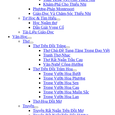
Khám-Phá Cho Thiếu Nhi
Phương-Pháp Montessori
Giáo-Dục Và Chăm-Sóc Thiếu Nhi
Tự Học & Tìm Hiểu
Học Ngâm thơ
Dẫn Giải Vọng Cổ
Tài-Liệu Giáo-Dục
Văn-Học
Thơ
Thơ Trên Đồi Trăng
Thơ Chủ-Đề Tung-Tăng Trong Đạo Việt
Tranh Thơ-Nhac
Thơ Rất Ngắn Trầu Cau
Văn-Nghệ Cộng-Hưởng
Thơ Trên Đồi Trăm Hoa
Trong Vườn Hoa Bưởi
Trong Vườn Hoa Phượng
Trong Vườn Hoa Sen
Trong Vườn Hoa Cau
Trong Vườn Hoa Muôn Sắc
Trong Vườn Hoa Lan
Thơ-Họa Đồi Mơ
Truyện
Truyện Rất Ngắn Trên Đồi Mơ