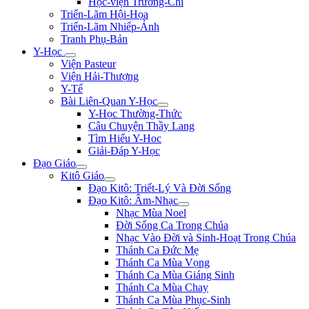
Học-viện Trương-Chi
Triển-Lãm Hội-Họa
Triển-Lãm Nhiếp-Ảnh
Tranh Phụ-Bản
Y-Học
Viện Pasteur
Viện Hải-Thượng
Y-Tế
Bài Liên-Quan Y-Học
Y-Học Thường-Thức
Câu Chuyện Thầy Lang
Tìm Hiểu Y-Hoc
Giải-Đáp Y-Học
Đạo Giáo
Kitô Giáo
Đạo Kitô: Triết-Lý Và Đời Sống
Đạo Kitô: Âm-Nhạc
Nhạc Mùa Noel
Đời Sống Ca Trong Chúa
Nhạc Vào Đời và Sinh-Hoạt Trong Chúa
Thánh Ca Đức Mẹ
Thánh Ca Mùa Vọng
Thánh Ca Mùa Giáng Sinh
Thánh Ca Mùa Chay
Thánh Ca Mùa Phục-Sinh