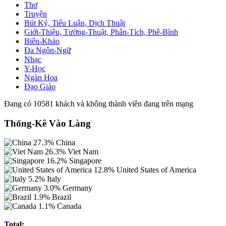
Thơ
Truyện
Bút Ký, Tiểu Luận, Dịch Thuật
Giới-Thiệu, Tường-Thuật, Phân-Tích, Phê-Bình
Biên-Khảo
Đa Ngôn-Ngữ
Nhạc
Y-Học
Ngàn Hoa
Đạo Giáo
Đang có 10581 khách và không thành viên đang trên mạng
Thống-Kê Vào Làng
27.3%
China
26.3%
Viet Nam
16.2%
Singapore
12.8%
United States of America
5.2%
Italy
3.0%
Germany
1.9%
Brazil
1.1%
Canada
Total: