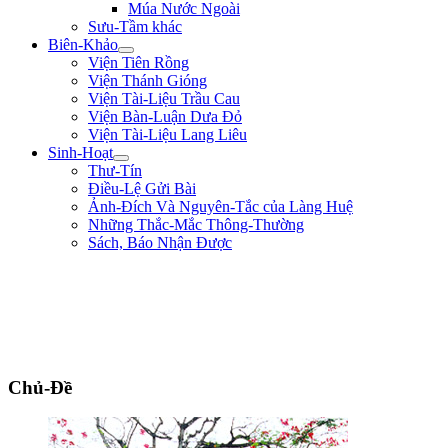
Múa Nước Ngoài
Sưu-Tầm khác
Biên-Khảo
Viện Tiên Rồng
Viện Thánh Gióng
Viện Tài-Liệu Trầu Cau
Viện Bàn-Luận Dưa Đỏ
Viện Tài-Liệu Lang Liêu
Sinh-Hoạt
Thư-Tín
Điều-Lệ Gửi Bài
Ảnh-Đích Và Nguyên-Tắc của Làng Huệ
Những Thắc-Mắc Thông-Thường
Sách, Báo Nhận Được
"Tôi là một người trong tay không lấy một tấc sắt, trên mặt đất không có chỗ
nào dừng chân. Chẳng qua mình là một thằng tay không, chân trắng, sức yếu,
tài hèn lại đòi vật lộn với hùm beo có nanh dài, vuốt nhọn. Dù sao mặc lòng,
tôi vẫn cứ hăng-hái đi tới. Tôi vẫn muốn đổ máu ra mua Tự-Do." ** Phan Bội
Châu **
Chủ-Đề