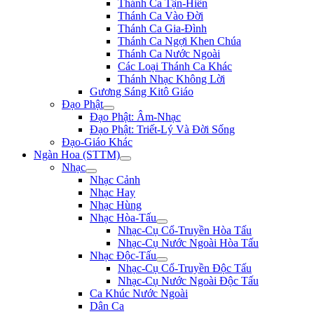
Thánh Ca Tận-Hiến
Thánh Ca Vào Đời
Thánh Ca Gia-Đình
Thánh Ca Ngợi Khen Chúa
Thánh Ca Nước Ngoài
Các Loại Thánh Ca Khác
Thánh Nhạc Không Lời
Gương Sáng Kitô Giáo
Đạo Phật
Đạo Phật: Âm-Nhạc
Đạo Phật: Triết-Lý Và Đời Sống
Đạo-Giáo Khác
Ngàn Hoa (STTM)
Nhạc
Nhạc Cảnh
Nhạc Hay
Nhạc Hùng
Nhạc Hòa-Tấu
Nhạc-Cụ Cổ-Truyền Hòa Tấu
Nhạc-Cụ Nước Ngoài Hòa Tấu
Nhạc Độc-Tấu
Nhạc-Cụ Cổ-Truyền Độc Tấu
Nhạc-Cụ Nước Ngoài Độc Tấu
Ca Khúc Nước Ngoài
Dân Ca