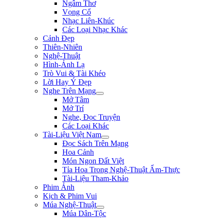
Ngâm Thơ
Vọng Cổ
Nhạc Liên-Khúc
Các Loại Nhạc Khác
Cảnh Đẹp
Thiên-Nhiên
Nghệ-Thuật
Hình-Ảnh Lạ
Trò Vui & Tài Khéo
Lời Hay Ý Đẹp
Nghe Trên Mạng
Mở Tâm
Mở Trí
Nghe, Đọc Truyện
Các Loại Khác
Tài-Liệu Việt Nam
Đọc Sách Trên Mạng
Hoa Cảnh
Món Ngon Đất Việt
Tỉa Hoa Trong Nghệ-Thuật Ẩm-Thực
Tài-Liệu Tham-Khảo
Phim Ảnh
Kịch & Phim Vui
Múa Nghệ-Thuật
Múa Dân-Tộc