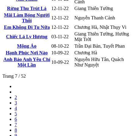
Cảnh
Rừng Thu Trút Lá
12-11-22
Giang Thiên Tường
Mãi Làm Bóng Người
12-11-22
Nguyễn Thanh Cảnh
Thôi
Em Không Đi Tu Nữa
12-11-22
Chương Hà, Nhật Thụy Vi
Giang Thiên Tường, Hướng
Chiếc Lá Ly Hương
03-11-22
Mặt Trời
Mộng Ảo
08-10-22
Trần Đại Bản, Tuyết Phan
Hạnh Phúc Nơi Nào
10-09-22
Chương Hà
Anh Bảo Anh Yêu Chỉ
Nguyễn Hữu Tân, Quách
10-09-22
Một Lần
Như Nguyệt
Trang 7 / 52
2
3
4
5
6
7
8
9