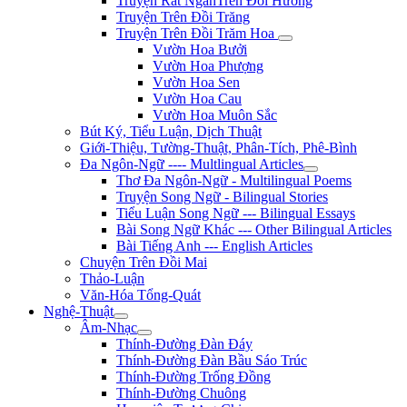
Truyện Rất NgắnTrên Đồi Hương
Truyện Trên Đồi Trăng
Truyện Trên Đồi Trăm Hoa
Vườn Hoa Bưởi
Vườn Hoa Phượng
Vườn Hoa Sen
Vườn Hoa Cau
Vườn Hoa Muôn Sắc
Bút Ký, Tiểu Luận, Dịch Thuật
Giới-Thiệu, Tường-Thuật, Phân-Tích, Phê-Bình
Đa Ngôn-Ngữ ---- Multlingual Articles
Thơ Đa Ngôn-Ngữ - Multilingual Poems
Truyện Song Ngữ - Bilingual Stories
Tiểu Luận Song Ngữ --- Bilingual Essays
Bài Song Ngữ Khác --- Other Bilingual Articles
Bài Tiếng Anh --- English Articles
Chuyện Trên Đồi Mai
Thảo-Luận
Văn-Hóa Tổng-Quát
Nghệ-Thuật
Âm-Nhạc
Thính-Đường Đàn Đáy
Thính-Đường Đàn Bầu Sáo Trúc
Thính-Đường Trống Đồng
Thính-Đường Chuông