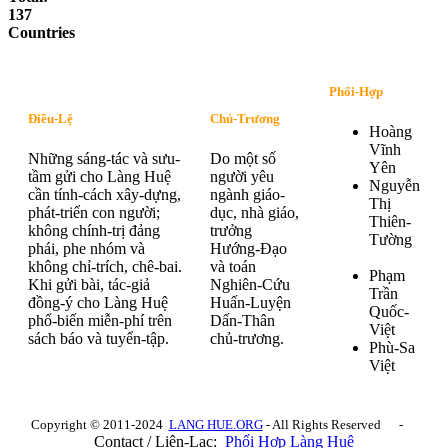
137
Countries
Phối-Hợp
Điều-Lệ
Chủ-Trương
Hoàng
Vĩnh
Những sáng-tác và sưu-
Do một số
Yên
tầm gửi cho Làng Huệ
người yêu
Nguyễn
cần tính-cách xây-dựng,
ngành giáo-
Thị
phát-triển con người;
dục, nhà giáo,
Thiên-
không chính-trị đảng
trưởng
Tường
phái, phe nhóm và
Hướng-Đạo
không chỉ-trích, chê-bai.
và toán
Phạm
Khi gửi bài, tác-giả
Nghiên-Cứu
Trần
đồng-ý cho Làng Huệ
Huấn-Luyện
Quốc-
phổ-biến miễn-phí trên
Dấn-Thân
Việt
sách báo và tuyển-tập.
chủ-trương.
Phù-Sa
Việt
Copyright © 2011-2024
LANG HUE.ORG
- All Rights Reserved -
Contact / Liên-Lạc:
Phối Hợp Làng Huệ