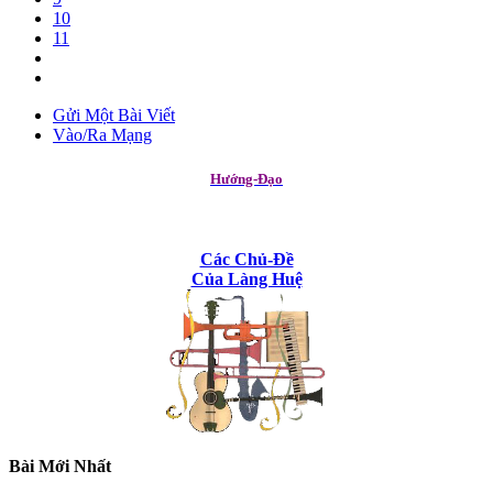
10
11
Gửi Một Bài Viết
Vào/Ra Mạng
Hướng-Đạo
Các Chủ-Đề
Của Làng Huệ
Bài Mới Nhất