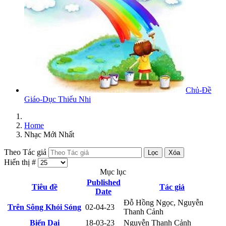
Chủ-Đề
Giáo-Dục Thiếu Nhi
Home
Nhạc Mới Nhất
Theo Tác giả
Lọc
Xóa
Hiển thị #
Mục lục
Published
Tiêu đề
Tác giả
Date
Đỗ Hồng Ngọc, Nguyễn
Trên Sông Khói Sóng
02-04-23
Thanh Cảnh
Biển Dại
18-03-23
Nguyễn Thanh Cảnh