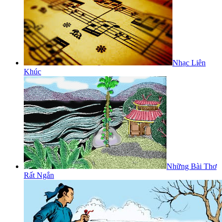
Nhạc Liên
Khúc
Những Bài Thơ
Rất Ngắn