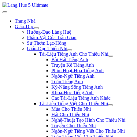
Trang Nhà
Giáo-Dục
Hướng-Đạo Làng Huệ
Phẩm-Vật Của Trân Gian
Sử Thơm Lạc-Hồng
Giáo-Dục Thiếu Nhi
Tài-Liệu Tiếng Anh Cho Thiếu Nhi
Bài Hát Tiếng Anh
Truyện Kể Tiếng Anh
Phim Hoạt-Họa Tiếng Anh
Ngôn-Ngữ Tiếng Anh
Toán Tiếng Anh
Kỹ-Năng Sống Tiếng Anh
Khoa-Học Tiếng Anh
Các Tài-Liệu Tiếng Anh Khác
Tài-Liệu Tiếng Việt Cho Thiếu Nhi
Múa Cho Thiếu Nhi
Hát Cho Thiếu Nhi
Nghệ-Thuật Tạo Hình Cho Thiếu Nhi
Truyện Cho Thiếu Nhi
Ngôn-Ngữ Tiếng Việt Cho Thiếu Nhi
Toán Tiếng Việt Cho Thiếu Nhi