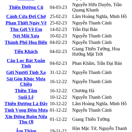
Nguyễn Hữu Duyên, Trần
Thiên Đường Cũ
04-03-23
Quang Khanh
Cánh Cửa Đợi Chờ
25-02-23
Lâm Hoàng Nghĩa, Minh Hồ
Phan Thiết Ngày Về
25-02-23
Nguyễn Thanh Cảnh
Thu Gởi Về Em
14-02-23
Trần Đại Bản
Nét Môi Xưa
10-02-23
Nguyễn Thanh Cảnh
Thành Phố Hoa Biển
04-02-23
Nguyễn Thanh Cảnh
Giang Thiên Tường, Hoa
Tiễn Khách
04-02-23
Hướng Mặt Trời
Câu Lục Bát Xuân
04-02-23
Phan Khâm, Trần Đại Bản
Tình
Gửi Người Tình Xa
31-12-22
Nguyễn Thanh Cảnh
Sài Gòn Khúc Mưa
16-12-22
Nguyễn Thanh Cảnh
Chiều
Thiền Tâm
16-12-22
Chương Hà
Suối Lệ
10-12-22
Nguyễn Thanh Cảnh
Thiên Đường Là Đây
10-12-22
Lâm Hoàng Nghĩa, Minh Hồ
Tình Vọng Đêm Mưa
01-12-22
Nguyễn Thanh Cảnh
Xin Đừng Buồn Nữa
01-12-22
Giang Thiên Tường
Thu Ơi
Hàn Mặc Tử, Nguyễn Thanh
Âm Thầm
19-11-22