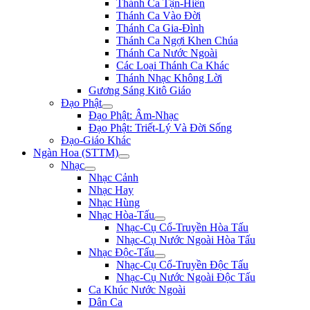
Thánh Ca Tận-Hiến
Thánh Ca Vào Đời
Thánh Ca Gia-Đình
Thánh Ca Ngợi Khen Chúa
Thánh Ca Nước Ngoài
Các Loại Thánh Ca Khác
Thánh Nhạc Không Lời
Gương Sáng Kitô Giáo
Đạo Phật
Đạo Phật: Âm-Nhạc
Đạo Phật: Triết-Lý Và Đời Sống
Đạo-Giáo Khác
Ngàn Hoa (STTM)
Nhạc
Nhạc Cảnh
Nhạc Hay
Nhạc Hùng
Nhạc Hòa-Tấu
Nhạc-Cụ Cổ-Truyền Hòa Tấu
Nhạc-Cụ Nước Ngoài Hòa Tấu
Nhạc Độc-Tấu
Nhạc-Cụ Cổ-Truyền Độc Tấu
Nhạc-Cụ Nước Ngoài Độc Tấu
Ca Khúc Nước Ngoài
Dân Ca