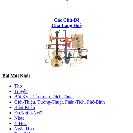
Các Chủ-Đề
Của Làng Huệ
Bài Mới Nhất
Thơ
Truyện
Bút Ký, Tiểu Luận, Dịch Thuật
Giới-Thiệu, Tường-Thuật, Phân-Tích, Phê-Bình
Biên-Khảo
Đa Ngôn-Ngữ
Nhạc
Y-Học
Ngàn Hoa