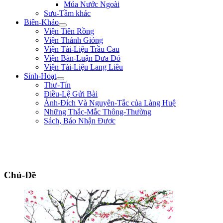
Múa Nước Ngoài
Sưu-Tầm khác
Biên-Khảo
Viện Tiên Rồng
Viện Thánh Gióng
Viện Tài-Liệu Trầu Cau
Viện Bàn-Luận Dưa Đỏ
Viện Tài-Liệu Lang Liêu
Sinh-Hoạt
Thư-Tín
Điều-Lệ Gửi Bài
Ảnh-Đích Và Nguyên-Tắc của Làng Huệ
Những Thắc-Mắc Thông-Thường
Sách, Báo Nhận Được
"Quân lính cốt hòa-thuận, không cốt đông; cốt tinh-nhuệ, không cốt nhiều.
Người khéo thắng là thắng ở chỗ rất mềm-dẻo, chứ không lấy mạnh đè yếu,
nhiều hiếp ít." ** Quang-Trung **
Chủ-Đề