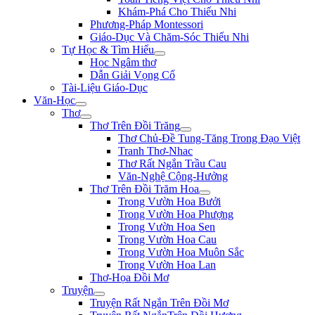
Khám-Phá Cho Thiếu Nhi
Phương-Pháp Montessori
Giáo-Dục Và Chăm-Sóc Thiếu Nhi
Tự Học & Tìm Hiểu
Học Ngâm thơ
Dẫn Giải Vọng Cổ
Tài-Liệu Giáo-Dục
Văn-Học
Thơ
Thơ Trên Đồi Trăng
Thơ Chủ-Đề Tung-Tăng Trong Đạo Việt
Tranh Thơ-Nhac
Thơ Rất Ngắn Trầu Cau
Văn-Nghệ Cộng-Hưởng
Thơ Trên Đồi Trăm Hoa
Trong Vườn Hoa Bưởi
Trong Vườn Hoa Phượng
Trong Vườn Hoa Sen
Trong Vườn Hoa Cau
Trong Vườn Hoa Muôn Sắc
Trong Vườn Hoa Lan
Thơ-Họa Đồi Mơ
Truyện
Truyện Rất Ngắn Trên Đồi Mơ