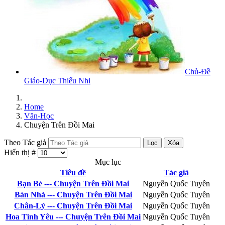
Chủ-Đề
Giáo-Dục Thiếu Nhi
Home
Văn-Học
Chuyện Trên Đồi Mai
Theo Tác giả
Lọc
Xóa
Hiển thị #
Mục lục
Tiêu đề
Tác giả
Bạn Bè --- Chuyện Trên Đồi Mai
Nguyễn Quốc Tuyên
Bán Nhà --- Chuyện Trên Đồi Mai
Nguyễn Quốc Tuyên
Chân-Lý --- Chuyện Trên Đồi Mai
Nguyễn Quốc Tuyên
Hoa Tình Yêu --- Chuyện Trên Đồi Mai
Nguyễn Quốc Tuyên