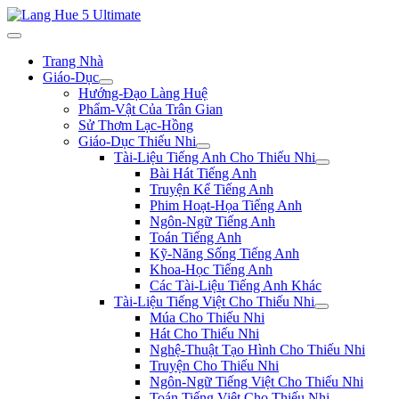
Trang Nhà
Giáo-Dục
Hướng-Đạo Làng Huệ
Phẩm-Vật Của Trân Gian
Sử Thơm Lạc-Hồng
Giáo-Dục Thiếu Nhi
Tài-Liệu Tiếng Anh Cho Thiếu Nhi
Bài Hát Tiếng Anh
Truyện Kể Tiếng Anh
Phim Hoạt-Họa Tiếng Anh
Ngôn-Ngữ Tiếng Anh
Toán Tiếng Anh
Kỹ-Năng Sống Tiếng Anh
Khoa-Học Tiếng Anh
Các Tài-Liệu Tiếng Anh Khác
Tài-Liệu Tiếng Việt Cho Thiếu Nhi
Múa Cho Thiếu Nhi
Hát Cho Thiếu Nhi
Nghệ-Thuật Tạo Hình Cho Thiếu Nhi
Truyện Cho Thiếu Nhi
Ngôn-Ngữ Tiếng Việt Cho Thiếu Nhi
Toán Tiếng Việt Cho Thiếu Nhi