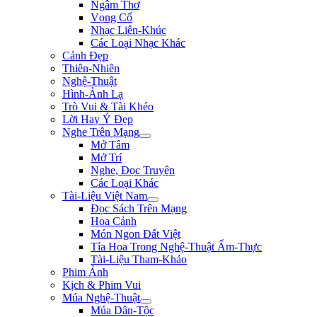
Ngâm Thơ
Vọng Cổ
Nhạc Liên-Khúc
Các Loại Nhạc Khác
Cảnh Đẹp
Thiên-Nhiên
Nghệ-Thuật
Hình-Ảnh Lạ
Trò Vui & Tài Khéo
Lời Hay Ý Đẹp
Nghe Trên Mạng
Mở Tâm
Mở Trí
Nghe, Đọc Truyện
Các Loại Khác
Tài-Liệu Việt Nam
Đọc Sách Trên Mạng
Hoa Cảnh
Món Ngon Đất Việt
Tỉa Hoa Trong Nghệ-Thuật Ẩm-Thực
Tài-Liệu Tham-Khảo
Phim Ảnh
Kịch & Phim Vui
Múa Nghệ-Thuật
Múa Dân-Tộc