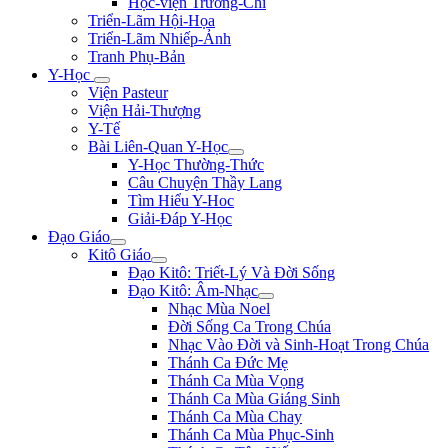
Học-viện Trương-Chi
Triển-Lãm Hội-Họa
Triển-Lãm Nhiếp-Ảnh
Tranh Phụ-Bản
Y-Học
Viện Pasteur
Viện Hải-Thượng
Y-Tế
Bài Liên-Quan Y-Học
Y-Học Thường-Thức
Câu Chuyện Thầy Lang
Tìm Hiểu Y-Hoc
Giải-Đáp Y-Học
Đạo Giáo
Kitô Giáo
Đạo Kitô: Triết-Lý Và Đời Sống
Đạo Kitô: Âm-Nhạc
Nhạc Mùa Noel
Đời Sống Ca Trong Chúa
Nhạc Vào Đời và Sinh-Hoạt Trong Chúa
Thánh Ca Đức Mẹ
Thánh Ca Mùa Vọng
Thánh Ca Mùa Giáng Sinh
Thánh Ca Mùa Chay
Thánh Ca Mùa Phục-Sinh