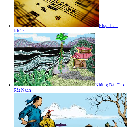
Nhạc Liên
Khúc
Những Bài Thơ
Rất Ngắn