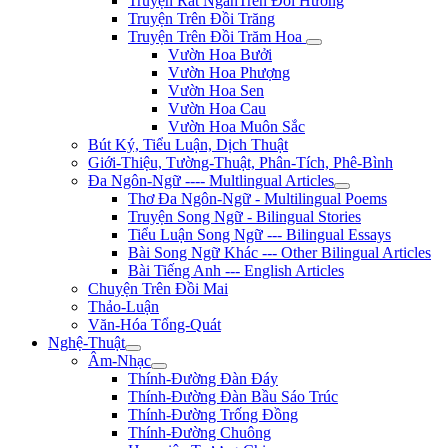
Truyện Rất NgắnTrên Đồi Hương
Truyện Trên Đồi Trăng
Truyện Trên Đồi Trăm Hoa
Vườn Hoa Bưởi
Vườn Hoa Phượng
Vườn Hoa Sen
Vườn Hoa Cau
Vườn Hoa Muôn Sắc
Bút Ký, Tiểu Luận, Dịch Thuật
Giới-Thiệu, Tường-Thuật, Phân-Tích, Phê-Bình
Đa Ngôn-Ngữ ---- Multlingual Articles
Thơ Đa Ngôn-Ngữ - Multilingual Poems
Truyện Song Ngữ - Bilingual Stories
Tiểu Luận Song Ngữ --- Bilingual Essays
Bài Song Ngữ Khác --- Other Bilingual Articles
Bài Tiếng Anh --- English Articles
Chuyện Trên Đồi Mai
Thảo-Luận
Văn-Hóa Tổng-Quát
Nghệ-Thuật
Âm-Nhạc
Thính-Đường Đàn Đáy
Thính-Đường Đàn Bầu Sáo Trúc
Thính-Đường Trống Đồng
Thính-Đường Chuông