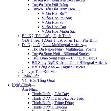
Truyện Rất NgắnTrên Đồi Hương
Truyện Trên Đồi Trăng
Truyện Trên Đồi Trăm Hoa
Vườn Hoa Bưởi
Vườn Hoa Phượng
Vườn Hoa Sen
Vườn Hoa Cau
Vườn Hoa Muôn Sắc
Bút Ký, Tiểu Luận, Dịch Thuật
Giới-Thiệu, Tường-Thuật, Phân-Tích, Phê-Bình
Đa Ngôn-Ngữ ---- Multlingual Articles
Thơ Đa Ngôn-Ngữ - Multilingual Poems
Truyện Song Ngữ - Bilingual Stories
Tiểu Luận Song Ngữ --- Bilingual Essays
Bài Song Ngữ Khác --- Other Bilingual Articles
Bài Tiếng Anh --- English Articles
Chuyện Trên Đồi Mai
Thảo-Luận
Văn-Hóa Tổng-Quát
Nghệ-Thuật
Âm-Nhạc
Thính-Đường Đàn Đáy
Thính-Đường Đàn Bầu Sáo Trúc
Thính-Đường Trống Đồng
Thính-Đường Chuông