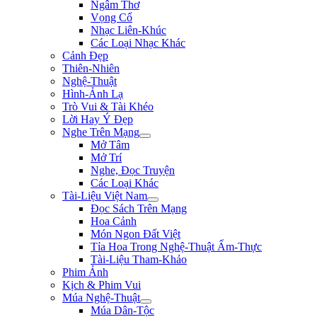
Ngâm Thơ
Vọng Cổ
Nhạc Liên-Khúc
Các Loại Nhạc Khác
Cảnh Đẹp
Thiên-Nhiên
Nghệ-Thuật
Hình-Ảnh Lạ
Trò Vui & Tài Khéo
Lời Hay Ý Đẹp
Nghe Trên Mạng
Mở Tâm
Mở Trí
Nghe, Đọc Truyện
Các Loại Khác
Tài-Liệu Việt Nam
Đọc Sách Trên Mạng
Hoa Cảnh
Món Ngon Đất Việt
Tỉa Hoa Trong Nghệ-Thuật Ẩm-Thực
Tài-Liệu Tham-Khảo
Phim Ảnh
Kịch & Phim Vui
Múa Nghệ-Thuật
Múa Dân-Tộc