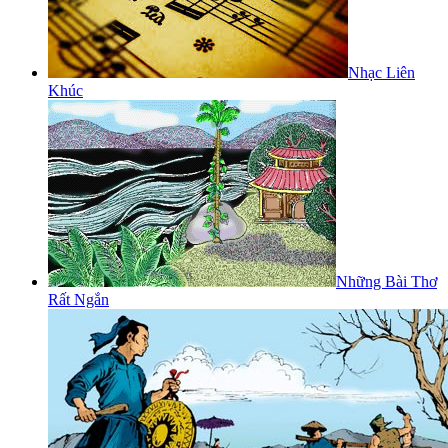
Nhạc Liên
Khúc
Những Bài Thơ
Rất Ngắn