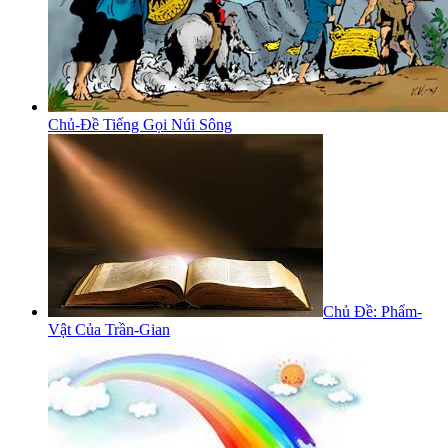
Chủ-Đề Tiếng Gọi Núi Sông
Chủ Đề: Phẩm-
Vật Của Trần-Gian