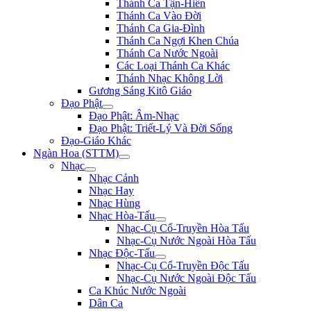
Thánh Ca Tận-Hiến
Thánh Ca Vào Đời
Thánh Ca Gia-Đình
Thánh Ca Ngợi Khen Chúa
Thánh Ca Nước Ngoài
Các Loại Thánh Ca Khác
Thánh Nhạc Không Lời
Gương Sáng Kitô Giáo
Đạo Phật
Đạo Phật: Âm-Nhạc
Đạo Phật: Triết-Lý Và Đời Sống
Đạo-Giáo Khác
Ngàn Hoa (STTM)
Nhạc
Nhạc Cảnh
Nhạc Hay
Nhạc Hùng
Nhạc Hòa-Tấu
Nhạc-Cụ Cổ-Truyền Hòa Tấu
Nhạc-Cụ Nước Ngoài Hòa Tấu
Nhạc Độc-Tấu
Nhạc-Cụ Cổ-Truyền Độc Tấu
Nhạc-Cụ Nước Ngoài Độc Tấu
Ca Khúc Nước Ngoài
Dân Ca