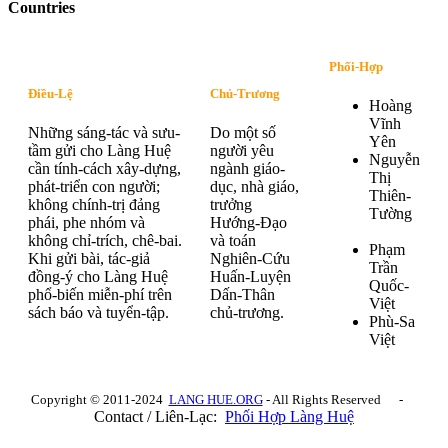
Countries
Phối-Hợp
Điều-Lệ
Chủ-Trương
Hoàng
Vĩnh
Những sáng-tác và sưu-
Do một số
Yên
tầm gửi cho Làng Huệ
người yêu
Nguyễn
cần tính-cách xây-dựng,
ngành giáo-
Thị
phát-triển con người;
dục, nhà giáo,
Thiên-
không chính-trị đảng
trưởng
Tường
phái, phe nhóm và
Hướng-Đạo
không chỉ-trích, chê-bai.
và toán
Phạm
Khi gửi bài, tác-giả
Nghiên-Cứu
Trần
đồng-ý cho Làng Huệ
Huấn-Luyện
Quốc-
phổ-biến miễn-phí trên
Dấn-Thân
Việt
sách báo và tuyển-tập.
chủ-trương.
Phù-Sa
Việt
Copyright © 2011-2024
LANG HUE.ORG
- All Rights Reserved -
Contact / Liên-Lạc:
Phối Hợp Làng Huệ