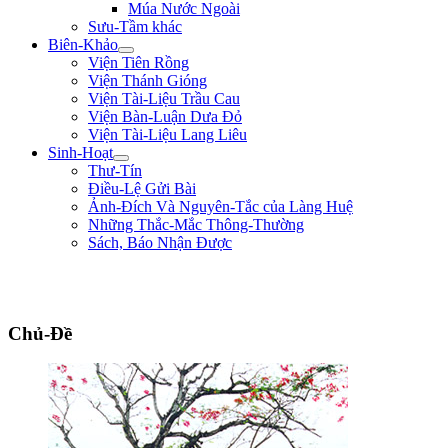
Múa Nước Ngoài
Sưu-Tầm khác
Biên-Khảo
Viện Tiên Rồng
Viện Thánh Gióng
Viện Tài-Liệu Trầu Cau
Viện Bàn-Luận Dưa Đỏ
Viện Tài-Liệu Lang Liêu
Sinh-Hoạt
Thư-Tín
Điều-Lệ Gửi Bài
Ảnh-Đích Và Nguyên-Tắc của Làng Huệ
Những Thắc-Mắc Thông-Thường
Sách, Báo Nhận Được
"Ta thà làm quỷ nước Nam, chứ không thèm làm vương đất Bắc." ** Trần
Bình Trọng **
Chủ-Đề