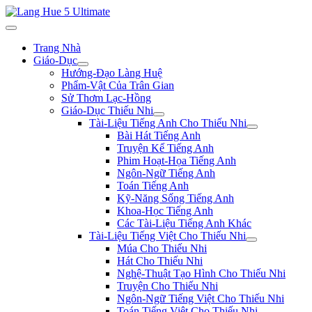
Trang Nhà
Giáo-Dục
Hướng-Đạo Làng Huệ
Phẩm-Vật Của Trân Gian
Sử Thơm Lạc-Hồng
Giáo-Dục Thiếu Nhi
Tài-Liệu Tiếng Anh Cho Thiếu Nhi
Bài Hát Tiếng Anh
Truyện Kể Tiếng Anh
Phim Hoạt-Họa Tiếng Anh
Ngôn-Ngữ Tiếng Anh
Toán Tiếng Anh
Kỹ-Năng Sống Tiếng Anh
Khoa-Học Tiếng Anh
Các Tài-Liệu Tiếng Anh Khác
Tài-Liệu Tiếng Việt Cho Thiếu Nhi
Múa Cho Thiếu Nhi
Hát Cho Thiếu Nhi
Nghệ-Thuật Tạo Hình Cho Thiếu Nhi
Truyện Cho Thiếu Nhi
Ngôn-Ngữ Tiếng Việt Cho Thiếu Nhi
Toán Tiếng Việt Cho Thiếu Nhi