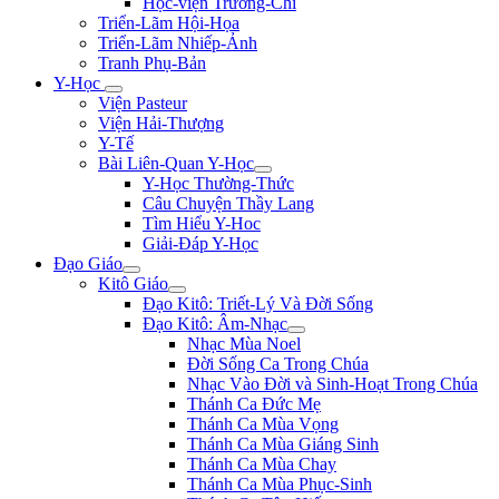
Học-viện Trương-Chi
Triển-Lãm Hội-Họa
Triển-Lãm Nhiếp-Ảnh
Tranh Phụ-Bản
Y-Học
Viện Pasteur
Viện Hải-Thượng
Y-Tế
Bài Liên-Quan Y-Học
Y-Học Thường-Thức
Câu Chuyện Thầy Lang
Tìm Hiểu Y-Hoc
Giải-Đáp Y-Học
Đạo Giáo
Kitô Giáo
Đạo Kitô: Triết-Lý Và Đời Sống
Đạo Kitô: Âm-Nhạc
Nhạc Mùa Noel
Đời Sống Ca Trong Chúa
Nhạc Vào Đời và Sinh-Hoạt Trong Chúa
Thánh Ca Đức Mẹ
Thánh Ca Mùa Vọng
Thánh Ca Mùa Giáng Sinh
Thánh Ca Mùa Chay
Thánh Ca Mùa Phục-Sinh