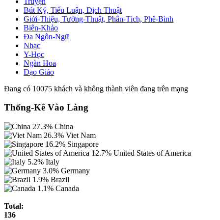
Truyện
Bút Ký, Tiểu Luận, Dịch Thuật
Giới-Thiệu, Tường-Thuật, Phân-Tích, Phê-Bình
Biên-Khảo
Đa Ngôn-Ngữ
Nhạc
Y-Học
Ngàn Hoa
Đạo Giáo
Đang có 10075 khách và không thành viên đang trên mạng
Thống-Kê Vào Làng
27.3%
China
26.3%
Viet Nam
16.2%
Singapore
12.7%
United States of America
5.2%
Italy
3.0%
Germany
1.9%
Brazil
1.1%
Canada
Total:
136