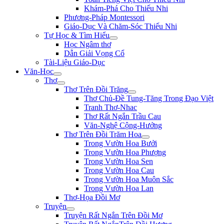
Khám-Phá Cho Thiếu Nhi
Phương-Pháp Montessori
Giáo-Dục Và Chăm-Sóc Thiếu Nhi
Tự Học & Tìm Hiểu
Học Ngâm thơ
Dẫn Giải Vọng Cổ
Tài-Liệu Giáo-Dục
Văn-Học
Thơ
Thơ Trên Đồi Trăng
Thơ Chủ-Đề Tung-Tăng Trong Đạo Việt
Tranh Thơ-Nhac
Thơ Rất Ngắn Trầu Cau
Văn-Nghệ Cộng-Hưởng
Thơ Trên Đồi Trăm Hoa
Trong Vườn Hoa Bưởi
Trong Vườn Hoa Phượng
Trong Vườn Hoa Sen
Trong Vườn Hoa Cau
Trong Vườn Hoa Muôn Sắc
Trong Vườn Hoa Lan
Thơ-Họa Đồi Mơ
Truyện
Truyện Rất Ngắn Trên Đồi Mơ