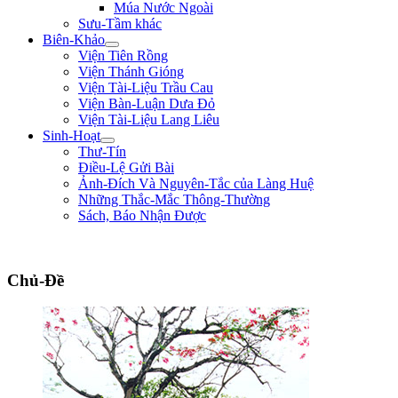
Múa Nước Ngoài
Sưu-Tầm khác
Biên-Khảo
Viện Tiên Rồng
Viện Thánh Gióng
Viện Tài-Liệu Trầu Cau
Viện Bàn-Luận Dưa Đỏ
Viện Tài-Liệu Lang Liêu
Sinh-Hoạt
Thư-Tín
Điều-Lệ Gửi Bài
Ảnh-Đích Và Nguyên-Tắc của Làng Huệ
Những Thắc-Mắc Thông-Thường
Sách, Báo Nhận Được
"Con nhà tướng không được khiếp nhược trước quân thù." ** Bùi Thị Xuân **
Chủ-Đề