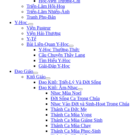
Học-viện Trương-Chi
Triển-Lãm Hội-Họa
Triển-Lãm Nhiếp-Ảnh
Tranh Phụ-Bản
Y-Học
Viện Pasteur
Viện Hải-Thượng
Y-Tế
Bài Liên-Quan Y-Học
Y-Học Thường-Thức
Câu Chuyện Thầy Lang
Tìm Hiểu Y-Hoc
Giải-Đáp Y-Học
Đạo Giáo
Kitô Giáo
Đạo Kitô: Triết-Lý Và Đời Sống
Đạo Kitô: Âm-Nhạc
Nhạc Mùa Noel
Đời Sống Ca Trong Chúa
Nhạc Vào Đời và Sinh-Hoạt Trong Chúa
Thánh Ca Đức Mẹ
Thánh Ca Mùa Vọng
Thánh Ca Mùa Giáng Sinh
Thánh Ca Mùa Chay
Thánh Ca Mùa Phục-Sinh