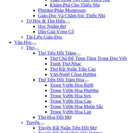
Khám-Phá Cho Thiếu Nhi
Phương-Pháp Montessori
Giáo-Dục Và Chăm-Sóc Thiếu Nhi
Tự Học & Tìm Hiểu
Học Ngâm thơ
Dẫn Giải Vọng Cổ
Tài-Liệu Giáo-Dục
Văn-Học
Thơ
Thơ Trên Đồi Trăng
Thơ Chủ-Đề Tung-Tăng Trong Đạo Việt
Tranh Thơ-Nhac
Thơ Rất Ngắn Trầu Cau
Văn-Nghệ Cộng-Hưởng
Thơ Trên Đồi Trăm Hoa
Trong Vườn Hoa Bưởi
Trong Vườn Hoa Phượng
Trong Vườn Hoa Sen
Trong Vườn Hoa Cau
Trong Vườn Hoa Muôn Sắc
Trong Vườn Hoa Lan
Thơ-Họa Đồi Mơ
Truyện
Truyện Rất Ngắn Trên Đồi Mơ