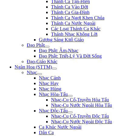
Thánh Ca Tận-Hiến
Thánh Ca Vào Đời
Thánh Ca Gia-Đình
Thánh Ca Ngợi Khen Chúa
Thánh Ca Nước Ngoài
Các Loại Thánh Ca Khác
Thánh Nhạc Không Lời
Gương Sáng Kitô Giáo
Đạo Phật
Đạo Phật: Âm-Nhạc
Đạo Phật: Triết-Lý Và Đời Sống
Đạo-Giáo Khác
Ngàn Hoa (STTM)
Nhạc
Nhạc Cảnh
Nhạc Hay
Nhạc Hùng
Nhạc Hòa-Tấu
Nhạc-Cụ Cổ-Truyền Hòa Tấu
Nhạc-Cụ Nước Ngoài Hòa Tấu
Nhạc Độc-Tấu
Nhạc-Cụ Cổ-Truyền Độc Tấu
Nhạc-Cụ Nước Ngoài Độc Tấu
Ca Khúc Nước Ngoài
Dân Ca