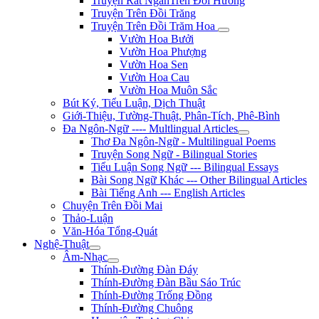
Truyện Rất NgắnTrên Đồi Hương
Truyện Trên Đồi Trăng
Truyện Trên Đồi Trăm Hoa
Vườn Hoa Bưởi
Vườn Hoa Phượng
Vườn Hoa Sen
Vườn Hoa Cau
Vườn Hoa Muôn Sắc
Bút Ký, Tiểu Luận, Dịch Thuật
Giới-Thiệu, Tường-Thuật, Phân-Tích, Phê-Bình
Đa Ngôn-Ngữ ---- Multlingual Articles
Thơ Đa Ngôn-Ngữ - Multilingual Poems
Truyện Song Ngữ - Bilingual Stories
Tiểu Luận Song Ngữ --- Bilingual Essays
Bài Song Ngữ Khác --- Other Bilingual Articles
Bài Tiếng Anh --- English Articles
Chuyện Trên Đồi Mai
Thảo-Luận
Văn-Hóa Tổng-Quát
Nghệ-Thuật
Âm-Nhạc
Thính-Đường Đàn Đáy
Thính-Đường Đàn Bầu Sáo Trúc
Thính-Đường Trống Đồng
Thính-Đường Chuông