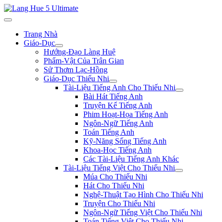
Trang Nhà
Giáo-Dục
Hướng-Đạo Làng Huệ
Phẩm-Vật Của Trân Gian
Sử Thơm Lạc-Hồng
Giáo-Dục Thiếu Nhi
Tài-Liệu Tiếng Anh Cho Thiếu Nhi
Bài Hát Tiếng Anh
Truyện Kể Tiếng Anh
Phim Hoạt-Họa Tiếng Anh
Ngôn-Ngữ Tiếng Anh
Toán Tiếng Anh
Kỹ-Năng Sống Tiếng Anh
Khoa-Học Tiếng Anh
Các Tài-Liệu Tiếng Anh Khác
Tài-Liệu Tiếng Việt Cho Thiếu Nhi
Múa Cho Thiếu Nhi
Hát Cho Thiếu Nhi
Nghệ-Thuật Tạo Hình Cho Thiếu Nhi
Truyện Cho Thiếu Nhi
Ngôn-Ngữ Tiếng Việt Cho Thiếu Nhi
Toán Tiếng Việt Cho Thiếu Nhi