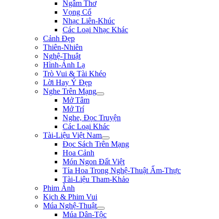
Ngâm Thơ
Vọng Cổ
Nhạc Liên-Khúc
Các Loại Nhạc Khác
Cảnh Đẹp
Thiên-Nhiên
Nghệ-Thuật
Hình-Ảnh Lạ
Trò Vui & Tài Khéo
Lời Hay Ý Đẹp
Nghe Trên Mạng
Mở Tâm
Mở Trí
Nghe, Đọc Truyện
Các Loại Khác
Tài-Liệu Việt Nam
Đọc Sách Trên Mạng
Hoa Cảnh
Món Ngon Đất Việt
Tỉa Hoa Trong Nghệ-Thuật Ẩm-Thực
Tài-Liệu Tham-Khảo
Phim Ảnh
Kịch & Phim Vui
Múa Nghệ-Thuật
Múa Dân-Tộc