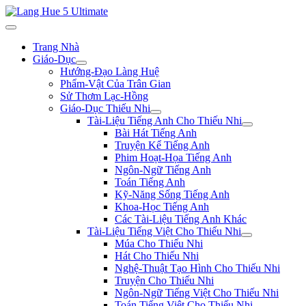
Trang Nhà
Giáo-Dục
Hướng-Đạo Làng Huệ
Phẩm-Vật Của Trân Gian
Sử Thơm Lạc-Hồng
Giáo-Dục Thiếu Nhi
Tài-Liệu Tiếng Anh Cho Thiếu Nhi
Bài Hát Tiếng Anh
Truyện Kể Tiếng Anh
Phim Hoạt-Họa Tiếng Anh
Ngôn-Ngữ Tiếng Anh
Toán Tiếng Anh
Kỹ-Năng Sống Tiếng Anh
Khoa-Học Tiếng Anh
Các Tài-Liệu Tiếng Anh Khác
Tài-Liệu Tiếng Việt Cho Thiếu Nhi
Múa Cho Thiếu Nhi
Hát Cho Thiếu Nhi
Nghệ-Thuật Tạo Hình Cho Thiếu Nhi
Truyện Cho Thiếu Nhi
Ngôn-Ngữ Tiếng Việt Cho Thiếu Nhi
Toán Tiếng Việt Cho Thiếu Nhi