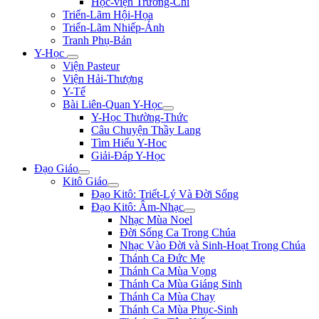
Học-viện Trương-Chi
Triển-Lãm Hội-Họa
Triển-Lãm Nhiếp-Ảnh
Tranh Phụ-Bản
Y-Học
Viện Pasteur
Viện Hải-Thượng
Y-Tế
Bài Liên-Quan Y-Học
Y-Học Thường-Thức
Câu Chuyện Thầy Lang
Tìm Hiểu Y-Hoc
Giải-Đáp Y-Học
Đạo Giáo
Kitô Giáo
Đạo Kitô: Triết-Lý Và Đời Sống
Đạo Kitô: Âm-Nhạc
Nhạc Mùa Noel
Đời Sống Ca Trong Chúa
Nhạc Vào Đời và Sinh-Hoạt Trong Chúa
Thánh Ca Đức Mẹ
Thánh Ca Mùa Vọng
Thánh Ca Mùa Giáng Sinh
Thánh Ca Mùa Chay
Thánh Ca Mùa Phục-Sinh