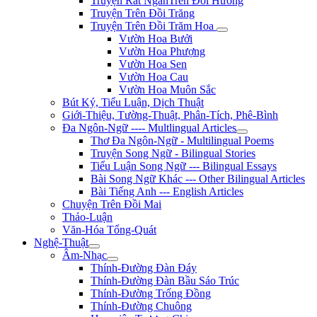
Truyện Rất NgắnTrên Đồi Hương
Truyện Trên Đồi Trăng
Truyện Trên Đồi Trăm Hoa
Vườn Hoa Bưởi
Vườn Hoa Phượng
Vườn Hoa Sen
Vườn Hoa Cau
Vườn Hoa Muôn Sắc
Bút Ký, Tiểu Luận, Dịch Thuật
Giới-Thiệu, Tường-Thuật, Phân-Tích, Phê-Bình
Đa Ngôn-Ngữ ---- Multlingual Articles
Thơ Đa Ngôn-Ngữ - Multilingual Poems
Truyện Song Ngữ - Bilingual Stories
Tiểu Luận Song Ngữ --- Bilingual Essays
Bài Song Ngữ Khác --- Other Bilingual Articles
Bài Tiếng Anh --- English Articles
Chuyện Trên Đồi Mai
Thảo-Luận
Văn-Hóa Tổng-Quát
Nghệ-Thuật
Âm-Nhạc
Thính-Đường Đàn Đáy
Thính-Đường Đàn Bầu Sáo Trúc
Thính-Đường Trống Đồng
Thính-Đường Chuông