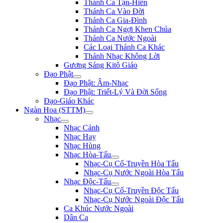
Thánh Ca Tận-Hiến
Thánh Ca Vào Đời
Thánh Ca Gia-Đình
Thánh Ca Ngợi Khen Chúa
Thánh Ca Nước Ngoài
Các Loại Thánh Ca Khác
Thánh Nhạc Không Lời
Gương Sáng Kitô Giáo
Đạo Phật
Đạo Phật: Âm-Nhạc
Đạo Phật: Triết-Lý Và Đời Sống
Đạo-Giáo Khác
Ngàn Hoa (STTM)
Nhạc
Nhạc Cảnh
Nhạc Hay
Nhạc Hùng
Nhạc Hòa-Tấu
Nhạc-Cụ Cổ-Truyền Hòa Tấu
Nhạc-Cụ Nước Ngoài Hòa Tấu
Nhạc Độc-Tấu
Nhạc-Cụ Cổ-Truyền Độc Tấu
Nhạc-Cụ Nước Ngoài Độc Tấu
Ca Khúc Nước Ngoài
Dân Ca