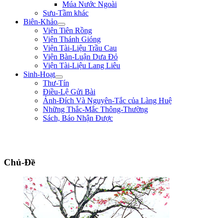
Múa Nước Ngoài
Sưu-Tầm khác
Biên-Khảo
Viện Tiên Rồng
Viện Thánh Gióng
Viện Tài-Liệu Trầu Cau
Viện Bàn-Luận Dưa Đỏ
Viện Tài-Liệu Lang Liêu
Sinh-Hoạt
Thư-Tín
Điều-Lệ Gửi Bài
Ảnh-Đích Và Nguyên-Tắc của Làng Huệ
Những Thắc-Mắc Thông-Thường
Sách, Báo Nhận Được
"Tôi là một người trong tay không lấy một tấc sắt, trên mặt đất không có chỗ n
cứ hăng-hái đi tới. Tôi vẫn muốn đổ máu ra mua Tự-Do." ** Phan Bội Châu **
Chủ-Đề