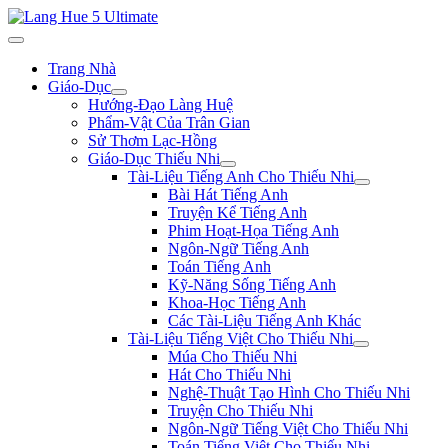
Trang Nhà
Giáo-Dục
Hướng-Đạo Làng Huệ
Phẩm-Vật Của Trân Gian
Sử Thơm Lạc-Hồng
Giáo-Dục Thiếu Nhi
Tài-Liệu Tiếng Anh Cho Thiếu Nhi
Bài Hát Tiếng Anh
Truyện Kể Tiếng Anh
Phim Hoạt-Họa Tiếng Anh
Ngôn-Ngữ Tiếng Anh
Toán Tiếng Anh
Kỹ-Năng Sống Tiếng Anh
Khoa-Học Tiếng Anh
Các Tài-Liệu Tiếng Anh Khác
Tài-Liệu Tiếng Việt Cho Thiếu Nhi
Múa Cho Thiếu Nhi
Hát Cho Thiếu Nhi
Nghệ-Thuật Tạo Hình Cho Thiếu Nhi
Truyện Cho Thiếu Nhi
Ngôn-Ngữ Tiếng Việt Cho Thiếu Nhi
Toán Tiếng Việt Cho Thiếu Nhi