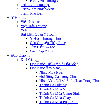
Học-viện Trương-Chi
Triển-Lãm Hội-Họa
Triển-Lãm Nhiếp-Ảnh
Tranh Phụ-Bản
Y-Học
Viện Pasteur
Viện Hải-Thượng
Y-Tế
Bài Liên-Quan Y-Học
Y-Học Thường-Thức
Câu Chuyện Thầy Lang
Tìm Hiểu Y-Hoc
Giải-Đáp Y-Học
Đạo Giáo
Kitô Giáo
Đạo Kitô: Triết-Lý Và Đời Sống
Đạo Kitô: Âm-Nhạc
Nhạc Mùa Noel
Đời Sống Ca Trong Chúa
Nhạc Vào Đời và Sinh-Hoạt Trong Chúa
Thánh Ca Đức Mẹ
Thánh Ca Mùa Vọng
Thánh Ca Mùa Giáng Sinh
Thánh Ca Mùa Chay
Thánh Ca Mùa Phục-Sinh