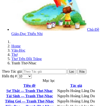
Chủ-Đề
Giáo-Dục Thiếu Nhi
Home
Văn-Học
Thơ
Thơ Trên Đồi Trăng
Tranh Thơ-Nhac
Theo Tác giả
Lọc
Xóa
Hiển thị #
Mục lục
Tiêu đề
Tác giả
Sự Thật --- Tranh Thơ-Nhạc
Nguyễn Hoàng Lãng Du
Tái Sinh --- Tranh Thơ-Nhạc
Nguyễn Hoàng Lãng Du
Tiếng Gọi --- Tranh Thơ-Nhạc
Nguyễn Hoàng Lãng Du