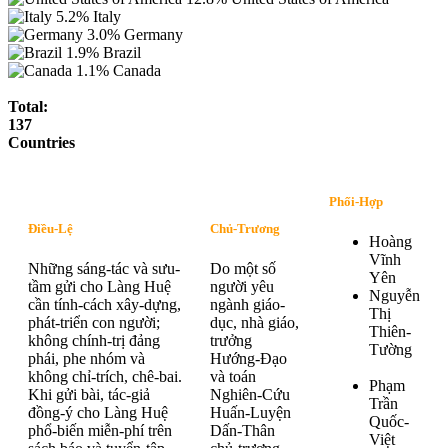
5.2%
Italy
3.0%
Germany
1.9%
Brazil
1.1%
Canada
Total:
137
Countries
Phối-Hợp
Điều-Lệ
Chủ-Trương
Hoàng
Vĩnh
Những sáng-tác và sưu-
Do một số
Yên
tầm gửi cho Làng Huệ
người yêu
Nguyễn
cần tính-cách xây-dựng,
ngành giáo-
Thị
phát-triển con người;
dục, nhà giáo,
Thiên-
không chính-trị đảng
trưởng
Tường
phái, phe nhóm và
Hướng-Đạo
không chỉ-trích, chê-bai.
và toán
Phạm
Khi gửi bài, tác-giả
Nghiên-Cứu
Trần
đồng-ý cho Làng Huệ
Huấn-Luyện
Quốc-
phổ-biến miễn-phí trên
Dấn-Thân
Việt