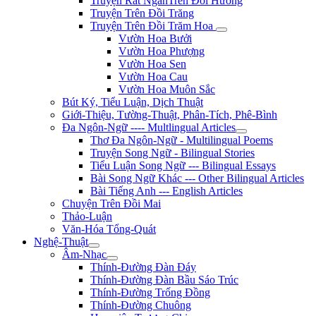
Truyện Rất NgắnTrên Đồi Hương
Truyện Trên Đồi Trăng
Truyện Trên Đồi Trăm Hoa
Vườn Hoa Bưởi
Vườn Hoa Phượng
Vườn Hoa Sen
Vườn Hoa Cau
Vườn Hoa Muôn Sắc
Bút Ký, Tiểu Luận, Dịch Thuật
Giới-Thiệu, Tường-Thuật, Phân-Tích, Phê-Bình
Đa Ngôn-Ngữ ---- Multlingual Articles
Thơ Đa Ngôn-Ngữ - Multilingual Poems
Truyện Song Ngữ - Bilingual Stories
Tiểu Luận Song Ngữ --- Bilingual Essays
Bài Song Ngữ Khác --- Other Bilingual Articles
Bài Tiếng Anh --- English Articles
Chuyện Trên Đồi Mai
Thảo-Luận
Văn-Hóa Tổng-Quát
Nghệ-Thuật
Âm-Nhạc
Thính-Đường Đàn Đáy
Thính-Đường Đàn Bầu Sáo Trúc
Thính-Đường Trống Đồng
Thính-Đường Chuông