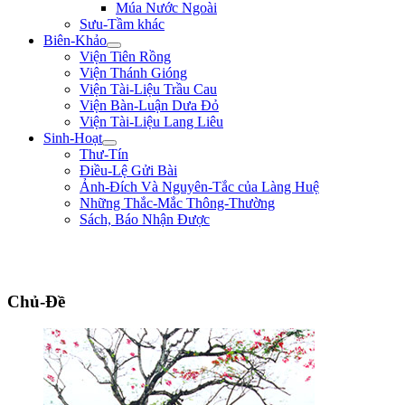
Múa Nước Ngoài
Sưu-Tầm khác
Biên-Khảo
Viện Tiên Rồng
Viện Thánh Gióng
Viện Tài-Liệu Trầu Cau
Viện Bàn-Luận Dưa Đỏ
Viện Tài-Liệu Lang Liêu
Sinh-Hoạt
Thư-Tín
Điều-Lệ Gửi Bài
Ảnh-Đích Và Nguyên-Tắc của Làng Huệ
Những Thắc-Mắc Thông-Thường
Sách, Báo Nhận Được
"Đường đi khó, không khó vì ngăn sông cách núi mà khó vì lòng người ngại
núi e sông." ** Nguyễn Bá Học **
Chủ-Đề