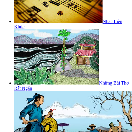
Nhạc Liên
Khúc
Những Bài Thơ
Rất Ngắn