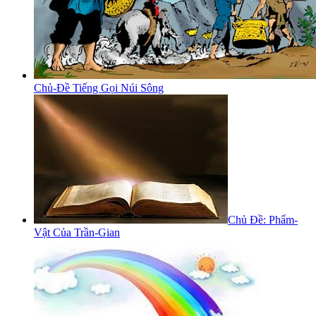
Chủ-Đề Tiếng Gọi Núi Sông
Chủ Đề: Phẩm-
Vật Của Trần-Gian