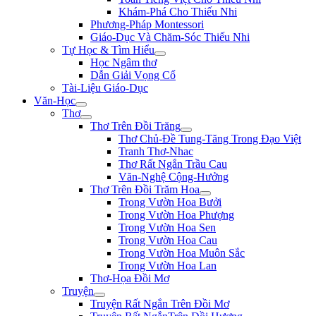
Khám-Phá Cho Thiếu Nhi
Phương-Pháp Montessori
Giáo-Dục Và Chăm-Sóc Thiếu Nhi
Tự Học & Tìm Hiểu
Học Ngâm thơ
Dẫn Giải Vọng Cổ
Tài-Liệu Giáo-Dục
Văn-Học
Thơ
Thơ Trên Đồi Trăng
Thơ Chủ-Đề Tung-Tăng Trong Đạo Việt
Tranh Thơ-Nhac
Thơ Rất Ngắn Trầu Cau
Văn-Nghệ Cộng-Hưởng
Thơ Trên Đồi Trăm Hoa
Trong Vườn Hoa Bưởi
Trong Vườn Hoa Phượng
Trong Vườn Hoa Sen
Trong Vườn Hoa Cau
Trong Vườn Hoa Muôn Sắc
Trong Vườn Hoa Lan
Thơ-Họa Đồi Mơ
Truyện
Truyện Rất Ngắn Trên Đồi Mơ