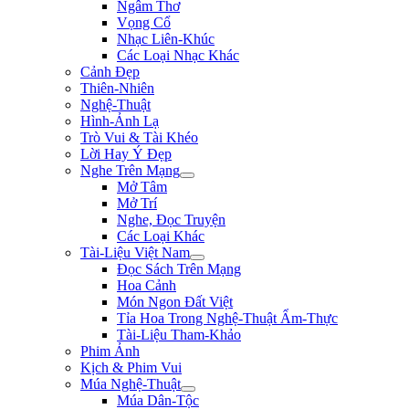
Ngâm Thơ
Vọng Cổ
Nhạc Liên-Khúc
Các Loại Nhạc Khác
Cảnh Đẹp
Thiên-Nhiên
Nghệ-Thuật
Hình-Ảnh Lạ
Trò Vui & Tài Khéo
Lời Hay Ý Đẹp
Nghe Trên Mạng
Mở Tâm
Mở Trí
Nghe, Đọc Truyện
Các Loại Khác
Tài-Liệu Việt Nam
Đọc Sách Trên Mạng
Hoa Cảnh
Món Ngon Đất Việt
Tỉa Hoa Trong Nghệ-Thuật Ẩm-Thực
Tài-Liệu Tham-Khảo
Phim Ảnh
Kịch & Phim Vui
Múa Nghệ-Thuật
Múa Dân-Tộc