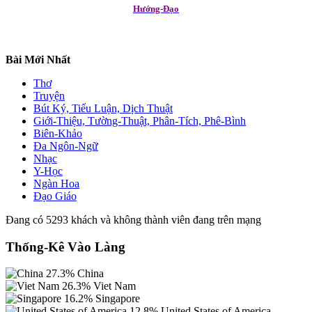
Hướng-Đạo
Bài Mới Nhất
Thơ
Truyện
Bút Ký, Tiểu Luận, Dịch Thuật
Giới-Thiệu, Tường-Thuật, Phân-Tích, Phê-Bình
Biên-Khảo
Đa Ngôn-Ngữ
Nhạc
Y-Học
Ngàn Hoa
Đạo Giáo
Đang có 5293 khách và không thành viên đang trên mạng
Thống-Kê Vào Làng
27.3%
China
26.3%
Viet Nam
16.2%
Singapore
12.8%
United States of America