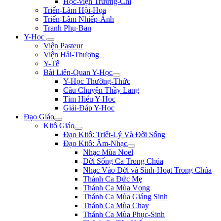
Học-viện Trương-Chi
Triển-Lãm Hội-Họa
Triển-Lãm Nhiếp-Ảnh
Tranh Phụ-Bản
Y-Học
Viện Pasteur
Viện Hải-Thượng
Y-Tế
Bài Liên-Quan Y-Học
Y-Học Thường-Thức
Câu Chuyện Thầy Lang
Tìm Hiểu Y-Hoc
Giải-Đáp Y-Học
Đạo Giáo
Kitô Giáo
Đạo Kitô: Triết-Lý Và Đời Sống
Đạo Kitô: Âm-Nhạc
Nhạc Mùa Noel
Đời Sống Ca Trong Chúa
Nhạc Vào Đời và Sinh-Hoạt Trong Chúa
Thánh Ca Đức Mẹ
Thánh Ca Mùa Vọng
Thánh Ca Mùa Giáng Sinh
Thánh Ca Mùa Chay
Thánh Ca Mùa Phục-Sinh