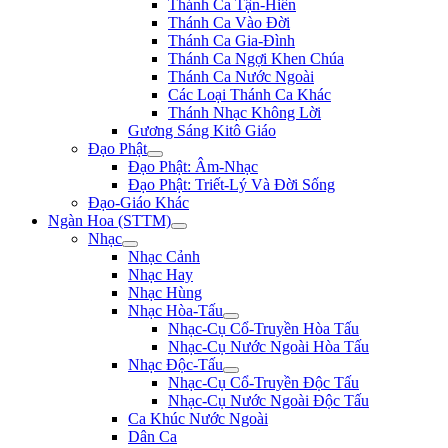
Thánh Ca Tận-Hiến
Thánh Ca Vào Đời
Thánh Ca Gia-Đình
Thánh Ca Ngợi Khen Chúa
Thánh Ca Nước Ngoài
Các Loại Thánh Ca Khác
Thánh Nhạc Không Lời
Gương Sáng Kitô Giáo
Đạo Phật
Đạo Phật: Âm-Nhạc
Đạo Phật: Triết-Lý Và Đời Sống
Đạo-Giáo Khác
Ngàn Hoa (STTM)
Nhạc
Nhạc Cảnh
Nhạc Hay
Nhạc Hùng
Nhạc Hòa-Tấu
Nhạc-Cụ Cổ-Truyền Hòa Tấu
Nhạc-Cụ Nước Ngoài Hòa Tấu
Nhạc Độc-Tấu
Nhạc-Cụ Cổ-Truyền Độc Tấu
Nhạc-Cụ Nước Ngoài Độc Tấu
Ca Khúc Nước Ngoài
Dân Ca