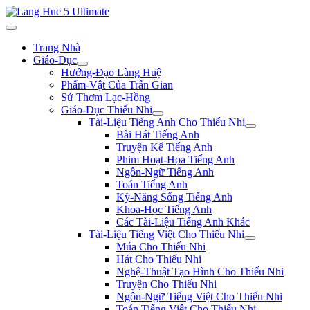
Trang Nhà
Giáo-Dục
Hướng-Đạo Làng Huệ
Phẩm-Vật Của Trân Gian
Sử Thơm Lạc-Hồng
Giáo-Dục Thiếu Nhi
Tài-Liệu Tiếng Anh Cho Thiếu Nhi
Bài Hát Tiếng Anh
Truyện Kể Tiếng Anh
Phim Hoạt-Họa Tiếng Anh
Ngôn-Ngữ Tiếng Anh
Toán Tiếng Anh
Kỹ-Năng Sống Tiếng Anh
Khoa-Học Tiếng Anh
Các Tài-Liệu Tiếng Anh Khác
Tài-Liệu Tiếng Việt Cho Thiếu Nhi
Múa Cho Thiếu Nhi
Hát Cho Thiếu Nhi
Nghệ-Thuật Tạo Hình Cho Thiếu Nhi
Truyện Cho Thiếu Nhi
Ngôn-Ngữ Tiếng Việt Cho Thiếu Nhi
Toán Tiếng Việt Cho Thiếu Nhi