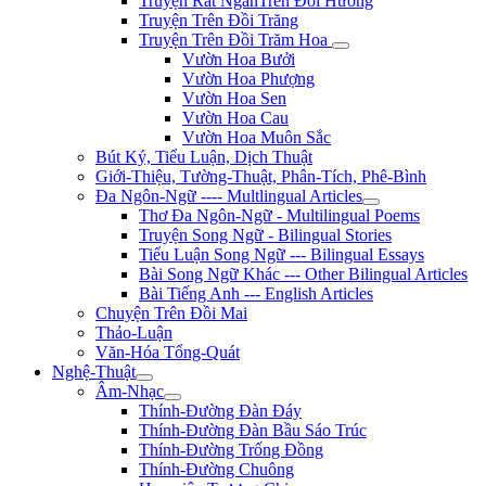
Truyện Rất NgắnTrên Đồi Hương
Truyện Trên Đồi Trăng
Truyện Trên Đồi Trăm Hoa
Vườn Hoa Bưởi
Vườn Hoa Phượng
Vườn Hoa Sen
Vườn Hoa Cau
Vườn Hoa Muôn Sắc
Bút Ký, Tiểu Luận, Dịch Thuật
Giới-Thiệu, Tường-Thuật, Phân-Tích, Phê-Bình
Đa Ngôn-Ngữ ---- Multlingual Articles
Thơ Đa Ngôn-Ngữ - Multilingual Poems
Truyện Song Ngữ - Bilingual Stories
Tiểu Luận Song Ngữ --- Bilingual Essays
Bài Song Ngữ Khác --- Other Bilingual Articles
Bài Tiếng Anh --- English Articles
Chuyện Trên Đồi Mai
Thảo-Luận
Văn-Hóa Tổng-Quát
Nghệ-Thuật
Âm-Nhạc
Thính-Đường Đàn Đáy
Thính-Đường Đàn Bầu Sáo Trúc
Thính-Đường Trống Đồng
Thính-Đường Chuông