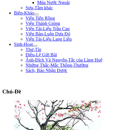
Múa Nước Ngoài
Sưu-Tầm khác
Biên-Khảo
Viện Tiên Rồng
Viện Thánh Gióng
Viện Tài-Liệu Trầu Cau
Viện Bàn-Luận Dưa Đỏ
Viện Tài-Liệu Lang Liêu
Sinh-Hoạt
Thư-Tín
Điều-Lệ Gửi Bài
Ảnh-Đích Và Nguyên-Tắc của Làng Huệ
Những Thắc-Mắc Thông-Thường
Sách, Báo Nhận Được
"Ta muốn cưỡi cơn gió mạnh, đạp làn sóng dữ, chém cá tràng-kình ở Biển Đông,
Chủ-Đề