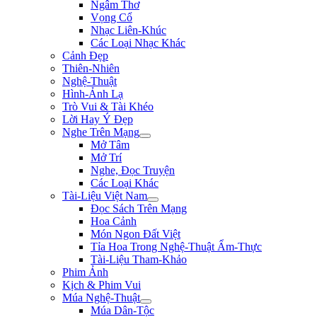
Ngâm Thơ
Vọng Cổ
Nhạc Liên-Khúc
Các Loại Nhạc Khác
Cảnh Đẹp
Thiên-Nhiên
Nghệ-Thuật
Hình-Ảnh Lạ
Trò Vui & Tài Khéo
Lời Hay Ý Đẹp
Nghe Trên Mạng
Mở Tâm
Mở Trí
Nghe, Đọc Truyện
Các Loại Khác
Tài-Liệu Việt Nam
Đọc Sách Trên Mạng
Hoa Cảnh
Món Ngon Đất Việt
Tỉa Hoa Trong Nghệ-Thuật Ẩm-Thực
Tài-Liệu Tham-Khảo
Phim Ảnh
Kịch & Phim Vui
Múa Nghệ-Thuật
Múa Dân-Tộc