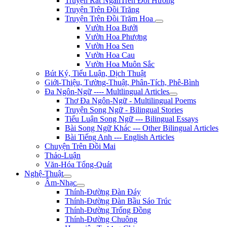
Truyện Rất NgắnTrên Đồi Hương
Truyện Trên Đồi Trăng
Truyện Trên Đồi Trăm Hoa
Vườn Hoa Bưởi
Vườn Hoa Phượng
Vườn Hoa Sen
Vườn Hoa Cau
Vườn Hoa Muôn Sắc
Bút Ký, Tiểu Luận, Dịch Thuật
Giới-Thiệu, Tường-Thuật, Phân-Tích, Phê-Bình
Đa Ngôn-Ngữ ---- Multlingual Articles
Thơ Đa Ngôn-Ngữ - Multilingual Poems
Truyện Song Ngữ - Bilingual Stories
Tiểu Luận Song Ngữ --- Bilingual Essays
Bài Song Ngữ Khác --- Other Bilingual Articles
Bài Tiếng Anh --- English Articles
Chuyện Trên Đồi Mai
Thảo-Luận
Văn-Hóa Tổng-Quát
Nghệ-Thuật
Âm-Nhạc
Thính-Đường Đàn Đáy
Thính-Đường Đàn Bầu Sáo Trúc
Thính-Đường Trống Đồng
Thính-Đường Chuông