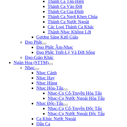
Thánh Ca Tận-Hiến
Thánh Ca Vào Đời
Thánh Ca Gia-Đình
Thánh Ca Ngợi Khen Chúa
Thánh Ca Nước Ngoài
Các Loại Thánh Ca Khác
Thánh Nhạc Không Lời
Gương Sáng Kitô Giáo
Đạo Phật
Đạo Phật: Âm-Nhạc
Đạo Phật: Triết-Lý Và Đời Sống
Đạo-Giáo Khác
Ngàn Hoa (STTM)
Nhạc
Nhạc Cảnh
Nhạc Hay
Nhạc Hùng
Nhạc Hòa-Tấu
Nhạc-Cụ Cổ-Truyền Hòa Tấu
Nhạc-Cụ Nước Ngoài Hòa Tấu
Nhạc Độc-Tấu
Nhạc-Cụ Cổ-Truyền Độc Tấu
Nhạc-Cụ Nước Ngoài Độc Tấu
Ca Khúc Nước Ngoài
Dân Ca