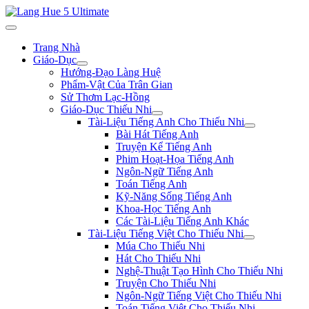
Trang Nhà
Giáo-Dục
Hướng-Đạo Làng Huệ
Phẩm-Vật Của Trân Gian
Sử Thơm Lạc-Hồng
Giáo-Dục Thiếu Nhi
Tài-Liệu Tiếng Anh Cho Thiếu Nhi
Bài Hát Tiếng Anh
Truyện Kể Tiếng Anh
Phim Hoạt-Họa Tiếng Anh
Ngôn-Ngữ Tiếng Anh
Toán Tiếng Anh
Kỹ-Năng Sống Tiếng Anh
Khoa-Học Tiếng Anh
Các Tài-Liệu Tiếng Anh Khác
Tài-Liệu Tiếng Việt Cho Thiếu Nhi
Múa Cho Thiếu Nhi
Hát Cho Thiếu Nhi
Nghệ-Thuật Tạo Hình Cho Thiếu Nhi
Truyện Cho Thiếu Nhi
Ngôn-Ngữ Tiếng Việt Cho Thiếu Nhi
Toán Tiếng Việt Cho Thiếu Nhi