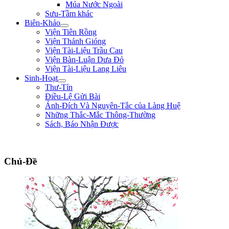
Múa Nước Ngoài
Sưu-Tầm khác
Biên-Khảo
Viện Tiên Rồng
Viện Thánh Gióng
Viện Tài-Liệu Trầu Cau
Viện Bàn-Luận Dưa Đỏ
Viện Tài-Liệu Lang Liêu
Sinh-Hoạt
Thư-Tín
Điều-Lệ Gửi Bài
Ảnh-Đích Và Nguyên-Tắc của Làng Huệ
Những Thắc-Mắc Thông-Thường
Sách, Báo Nhận Được
"Quân lính cốt hòa-thuận, không cốt đông; cốt tinh-nhuệ, không cốt nhiều. Ng
Chủ-Đề