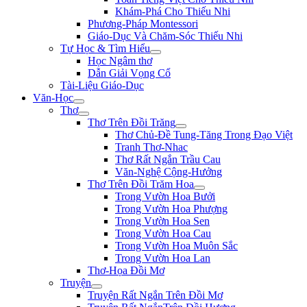
Khám-Phá Cho Thiếu Nhi
Phương-Pháp Montessori
Giáo-Dục Và Chăm-Sóc Thiếu Nhi
Tự Học & Tìm Hiểu
Học Ngâm thơ
Dẫn Giải Vọng Cổ
Tài-Liệu Giáo-Dục
Văn-Học
Thơ
Thơ Trên Đồi Trăng
Thơ Chủ-Đề Tung-Tăng Trong Đạo Việt
Tranh Thơ-Nhac
Thơ Rất Ngắn Trầu Cau
Văn-Nghệ Cộng-Hưởng
Thơ Trên Đồi Trăm Hoa
Trong Vườn Hoa Bưởi
Trong Vườn Hoa Phượng
Trong Vườn Hoa Sen
Trong Vườn Hoa Cau
Trong Vườn Hoa Muôn Sắc
Trong Vườn Hoa Lan
Thơ-Họa Đồi Mơ
Truyện
Truyện Rất Ngắn Trên Đồi Mơ