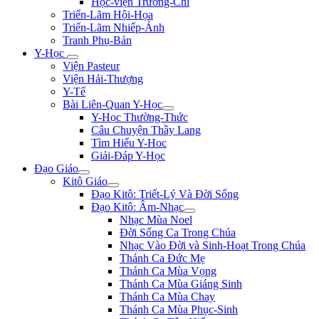
Học-viện Trương-Chi
Triển-Lãm Hội-Họa
Triển-Lãm Nhiếp-Ảnh
Tranh Phụ-Bản
Y-Học
Viện Pasteur
Viện Hải-Thượng
Y-Tế
Bài Liên-Quan Y-Học
Y-Học Thường-Thức
Câu Chuyện Thầy Lang
Tìm Hiểu Y-Hoc
Giải-Đáp Y-Học
Đạo Giáo
Kitô Giáo
Đạo Kitô: Triết-Lý Và Đời Sống
Đạo Kitô: Âm-Nhạc
Nhạc Mùa Noel
Đời Sống Ca Trong Chúa
Nhạc Vào Đời và Sinh-Hoạt Trong Chúa
Thánh Ca Đức Mẹ
Thánh Ca Mùa Vọng
Thánh Ca Mùa Giáng Sinh
Thánh Ca Mùa Chay
Thánh Ca Mùa Phục-Sinh