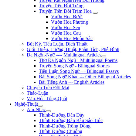
Truyện Rất NgắnTrên Đồi Hương
Truyện Trên Đồi Trăng
Truyện Trên Đồi Trăm Hoa
Vườn Hoa Bưởi
Vườn Hoa Phượng
Vườn Hoa Sen
Vườn Hoa Cau
Vườn Hoa Muôn Sắc
Bút Ký, Tiểu Luận, Dịch Thuật
Giới-Thiệu, Tường-Thuật, Phân-Tích, Phê-Bình
Đa Ngôn-Ngữ ---- Multlingual Articles
Thơ Đa Ngôn-Ngữ - Multilingual Poems
Truyện Song Ngữ - Bilingual Stories
Tiểu Luận Song Ngữ --- Bilingual Essays
Bài Song Ngữ Khác --- Other Bilingual Articles
Bài Tiếng Anh --- English Articles
Chuyện Trên Đồi Mai
Thảo-Luận
Văn-Hóa Tổng-Quát
Nghệ-Thuật
Âm-Nhạc
Thính-Đường Đàn Đáy
Thính-Đường Đàn Bầu Sáo Trúc
Thính-Đường Trống Đồng
Thính-Đường Chuông