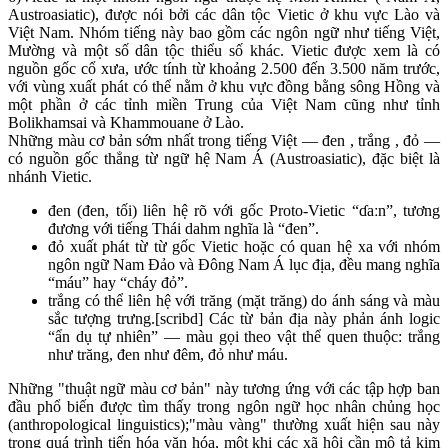
Austroasiatic), được nói bởi các dân tộc Vietic ở khu vực Lào và
Việt Nam. Nhóm tiếng này bao gồm các ngôn ngữ như tiếng Việt,
Mường và một số dân tộc thiểu số khác. Vietic được xem là có
nguồn gốc cổ xưa, ước tính từ khoảng 2.500 đến 3.500 năm trước,
với vùng xuất phát có thể nằm ở khu vực đồng bằng sông Hồng và
một phần ở các tỉnh miền Trung của Việt Nam cũng như tỉnh
Bolikhamsai và Khammouane ở Lào.
Những màu cơ bản sớm nhất trong tiếng Việt — đen , trắng , đỏ —
có nguồn gốc thẳng từ ngữ hệ Nam Á (Austroasiatic), đặc biệt là
nhánh Vietic.
đen (đen, tối) liên hệ rõ với gốc Proto-Vietic “ɗaːn”, tương
đương với tiếng Thái dahm nghĩa là “đen”.
đỏ xuất phát từ từ gốc Vietic hoặc có quan hệ xa với nhóm
ngôn ngữ Nam Đảo và Đông Nam Á lục địa, đều mang nghĩa
“máu” hay “cháy đỏ”.
trắng có thể liên hệ với trăng (mặt trăng) do ánh sáng và màu
sắc tượng trưng.[scribd] Các từ bản địa này phản ánh logic
“ẩn dụ tự nhiên” — màu gọi theo vật thể quen thuộc: trắng
như trăng, đen như đêm, đỏ như máu.
Những "thuật ngữ màu cơ bản" này tương ứng với các tập hợp ban
đầu phổ biến được tìm thấy trong ngôn ngữ học nhân chủng học
(anthropological linguistics);"màu vàng" thường xuất hiện sau này
trong quá trình tiến hóa văn hóa, một khi các xã hội cần mô tả kim