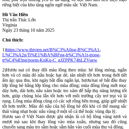
riêng biệt của kho tàng ngôn ngữ màu sắc Việt Nam.
Hồ Văn Hiền
Thị trấn Thác Lớn
Virginia
Ngày 23 tháng 10 năm 2025
Chú thích:
1)
https://www.thivien.net/B%C3%A0ng-B%C3%A1-
L%C3%A2n/Ti%E1%BA%BFng-h%C3%A1t-trong-
tr%C4%83ng/poem-KnKq-C_gJZPPK74hLZVuew
2)Hươu nai có thay đổi màu lông theo mùa: hè lông mỏng, ngắn
hơn và có màu đỏ nâu hoặc hạt dẻ, tản nhiệt tốt hơn trong thời tiết
ấm áp; qua thu, khi ngày bắt đầu ngắn lại, hươu/nai sẽ bắt đầu thay
lớp lông hè bằng lớp lông cho mùa đông; mùa đông lông mới mọc
dày hơn, dài hơn, nâu xám hoặc tro xám để hấp thụ năng lượng tốt
hơn, giúp chúng hòa lẫn tốt hơn với môi trường cây trơ trụi và lá
rụng. Lông mùa đông cũng có các sợi rỗng bên trong, giúp giữ nhiệt
tốt hơn trước. Màu đỏ nâu của bộ lông hè đôi khi có thể mang sắc
thái vàng nhạt hoặc nâu vàng ở một số cá thể hoặc vùng địa lý.
Hươu sao ở Việt Nam được ghi nhận là có bộ lông vàng tươi và
mượt mà sau khi thay lông vào mùa xuân, nhưng sau đó cũng
chuyển sang màu tro sẫm hoặc sẫm hẳn vào cuối mùa thu và đông.