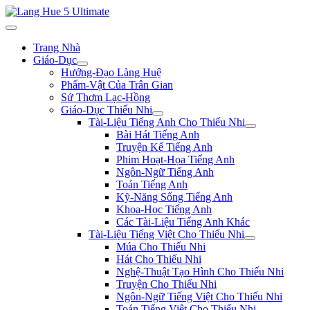
Trang Nhà
Giáo-Dục
Hướng-Đạo Làng Huệ
Phẩm-Vật Của Trân Gian
Sử Thơm Lạc-Hồng
Giáo-Dục Thiếu Nhi
Tài-Liệu Tiếng Anh Cho Thiếu Nhi
Bài Hát Tiếng Anh
Truyện Kể Tiếng Anh
Phim Hoạt-Họa Tiếng Anh
Ngôn-Ngữ Tiếng Anh
Toán Tiếng Anh
Kỹ-Năng Sống Tiếng Anh
Khoa-Học Tiếng Anh
Các Tài-Liệu Tiếng Anh Khác
Tài-Liệu Tiếng Việt Cho Thiếu Nhi
Múa Cho Thiếu Nhi
Hát Cho Thiếu Nhi
Nghệ-Thuật Tạo Hình Cho Thiếu Nhi
Truyện Cho Thiếu Nhi
Ngôn-Ngữ Tiếng Việt Cho Thiếu Nhi
Toán Tiếng Việt Cho Thiếu Nhi