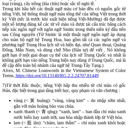
loại (vàng), cây trồng (lúa chín) hoặc sắc tố nghi lễ.
Trong khi hầu hết các thuật ngữ màu cơ bản đều có nguồn gốc từ
tiếng Việt, hệ thống thuật ngữ màu tổng thể của tiếng Việt trong thời
kỳ Việt (tức là trước khi xuất hiện tiếng Việt-Mường) đã đạt được
một số lượng đáng kể các từ về màu và được tái cấu trúc bằng cách
tiếp xúc ngôn ngữ với ngôn ngữ Sinitic trong thiên niên kỷ đầu tiên
sau Công nguyên (Từ Sinitic là một thuật ngữ ngôn ngữ áp dụng
cho toàn bộ ngữ hệ Trung Hoa, bao gồm tất cả các ngôn ngữ và
phương ngữ Trung Hoa lịch sử và hiện đại, như Quan thoại, Quảng
Đông, Mân Nam, và dùng chữ Nho (Hán tự) để viết . Nó không
giới hạn ở một giai đoạn cụ thể của lịch sử Trung Quốc và nhất là
không giới hạn vào tiếng Trung hiện nay dùng ở Trung Quốc, mà là
đề cập đến toàn bộ nhánh của ngữ hệ Trung-Tây Tạng.)
Alves, M. Chinese Loanwords in the Vietnamese System of Color
Terms.
https://doi.org/10.13140/RG.2.2.24707.81449
7)Từ thời Bắc thuộc, tiếng Việt hấp thu nhiều từ chỉ màu có gốc
Hán, đặc biệt trong giai tầng triết học, quy phạm và văn chương :
vàng (< 黃 huáng): “vàng, vàng kim” – du nhập sớm nhất,
gắn với màu hoàng bào vua chúa.
xanh /thanh (< 青 qīng): “xanh, lam” – ban đầu chỉ màu xanh
nước biển hay xanh trời, sau hòa nhập thành lớp từ Việt hóa.
lam (< 藍 lán): “chàm, lam thẫm” – chỉ màu xanh khói hoặc