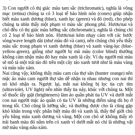
3) Con người có thị giác màu tam sắc (trichromatic), nghĩa là võng
mạc (retina) chúng ta có 3 loại tế bào hình nón (cones) giúp nhận
biết màu xanh dương (blue), xanh lục (green) và đỏ (red), cho phép
chúng ta nhìn thấy một phạm vi màu sắc phong phú. Hươu/nai và
chó đều có thị giác màu lưỡng sắc (dichromatic), nghĩa là chúng chỉ
có 2 loại tế bào hình nón. Hươu/nai kém nhạy cảm với các bước
sóng/wave length dài (như màu đỏ và cam), nên chúng chủ yếu thấy
màu sắc trong phạm vi xanh dương (blue) và xanh vàng-lục (blue-
yellow-green), giống như người bị mù màu (color blind) thường
không cảm nhận màu đỏ hay màu xanh lá cây. Ví dụ người mù màu
sẽ mô tả một trái táo đỏ trên một cây táo xanh tươi như là màu vàng
và máu nâu xám.
Nai cũng vậy, không thấy màu cam của thợ săn (hunter orange) nên
mặc áo màu cam người thợ săn dễ nhận ra nhau nhưng con nai thì
nó khó nhận ra. Ngược lại, mắt nai không bị lọc tia cực tím
(ultraviolet, UV light) nên nhìn thấy tia này, khác với chúng ta. Một
số thuốc tẩy giặt (brighteners) làm áo quần phát tia UV và dưới mắt
con nai người mặc áo quần có tia UV là những điểm sáng dù họ ở
trong tối. Chó cũng là lưỡng sắc, và thường được cho là cũng gặp
khó khăn trong việc phân biệt màu đỏ và xanh lá, thấy thế giới chủ
yếu bằng màu xanh dương và vàng. Một con chó sẽ không thấy rõ
trái banh màu đỏ nằm trên cỏ xanh vì dưới mắt nó chỉ là những vật
mờ màu vàng-nâu-xám.