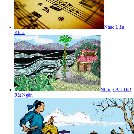
Nhạc Liên
Khúc
Những Bài Thơ
Rất Ngắn