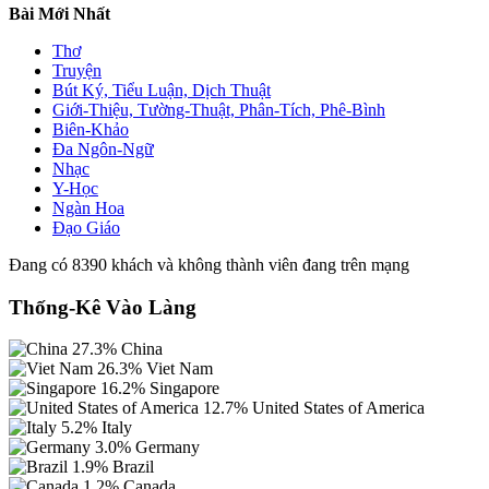
Bài Mới Nhất
Thơ
Truyện
Bút Ký, Tiểu Luận, Dịch Thuật
Giới-Thiệu, Tường-Thuật, Phân-Tích, Phê-Bình
Biên-Khảo
Đa Ngôn-Ngữ
Nhạc
Y-Học
Ngàn Hoa
Đạo Giáo
Đang có 8390 khách và không thành viên đang trên mạng
Thống-Kê Vào Làng
27.3%
China
26.3%
Viet Nam
16.2%
Singapore
12.7%
United States of America
5.2%
Italy
3.0%
Germany
1.9%
Brazil
1.2%
Canada