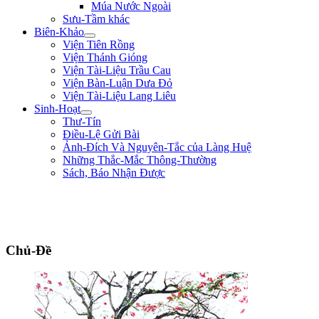
Múa Nước Ngoài
Sưu-Tầm khác
Biên-Khảo
Viện Tiên Rồng
Viện Thánh Gióng
Viện Tài-Liệu Trầu Cau
Viện Bàn-Luận Dưa Đỏ
Viện Tài-Liệu Lang Liêu
Sinh-Hoạt
Thư-Tín
Điều-Lệ Gửi Bài
Ảnh-Đích Và Nguyên-Tắc của Làng Huệ
Những Thắc-Mắc Thông-Thường
Sách, Báo Nhận Được
"Quân lính cốt hòa-thuận, không cốt đông; cốt tinh-nhuệ, không cốt nhiều.
Người khéo thắng là thắng ở chỗ rất mềm-dẻo, chứ không lấy mạnh đè yếu,
nhiều hiếp ít." ** Quang-Trung **
Chủ-Đề