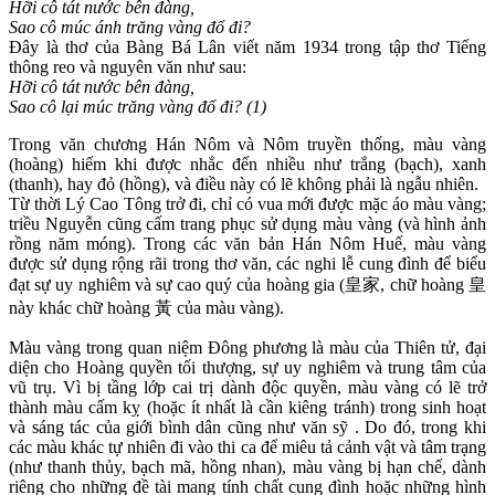
Hỡi cô tát nước bên đàng,
Sao cô múc ánh trăng vàng đổ đi?
Đây là thơ của Bàng Bá Lân viết năm 1934 trong tập thơ Tiếng
thông reo và nguyên văn như sau:
Hỡi cô tát nước bên đàng,
Sao cô lại múc trăng vàng đổ đi? (1)
Trong văn chương Hán Nôm và Nôm truyền thống, màu vàng
(hoàng) hiếm khi được nhắc đến nhiều như trắng (bạch), xanh
(thanh), hay đỏ (hồng), và điều này có lẽ không phải là ngẫu nhiên.
Từ thời Lý Cao Tông trở đi, chỉ có vua mới được mặc áo màu vàng;
triều Nguyễn cũng cấm trang phục sử dụng màu vàng (và hình ảnh
rồng năm móng). Trong các văn bản Hán Nôm Huế, màu vàng
được sử dụng rộng rãi trong thơ văn, các nghi lễ cung đình để biểu
đạt sự uy nghiêm và sự cao quý của hoàng gia (皇家, chữ hoàng 皇
này khác chữ hoàng 黃 của màu vàng).
Màu vàng trong quan niệm Đông phương là màu của Thiên tử, đại
diện cho Hoàng quyền tối thượng, sự uy nghiêm và trung tâm của
vũ trụ. Vì bị tầng lớp cai trị dành độc quyền, màu vàng có lẽ trở
thành màu cấm kỵ (hoặc ít nhất là cần kiêng tránh) trong sinh hoạt
và sáng tác của giới bình dân cũng như văn sỹ . Do đó, trong khi
các màu khác tự nhiên đi vào thi ca để miêu tả cảnh vật và tâm trạng
(như thanh thủy, bạch mã, hồng nhan), màu vàng bị hạn chế, dành
riêng cho những đề tài mang tính chất cung đình hoặc những hình