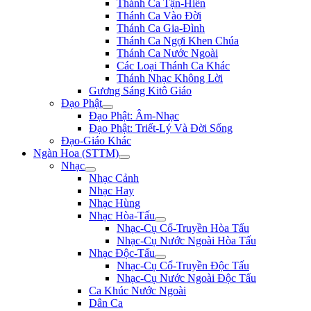
Thánh Ca Tận-Hiến
Thánh Ca Vào Đời
Thánh Ca Gia-Đình
Thánh Ca Ngợi Khen Chúa
Thánh Ca Nước Ngoài
Các Loại Thánh Ca Khác
Thánh Nhạc Không Lời
Gương Sáng Kitô Giáo
Đạo Phật
Đạo Phật: Âm-Nhạc
Đạo Phật: Triết-Lý Và Đời Sống
Đạo-Giáo Khác
Ngàn Hoa (STTM)
Nhạc
Nhạc Cảnh
Nhạc Hay
Nhạc Hùng
Nhạc Hòa-Tấu
Nhạc-Cụ Cổ-Truyền Hòa Tấu
Nhạc-Cụ Nước Ngoài Hòa Tấu
Nhạc Độc-Tấu
Nhạc-Cụ Cổ-Truyền Độc Tấu
Nhạc-Cụ Nước Ngoài Độc Tấu
Ca Khúc Nước Ngoài
Dân Ca