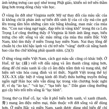
ảnh tượng trưng cao quý như trong Phật giáo, khiến nó trở nên thầm
lặng hơn trong dòng chảy văn học.
Ở vùng ôn đới như Virginia nước Mỹ sự thay đổi của màu sắc của
lá không chỉ là phản ánh sự biến đổi sinh lý của cỏ cây mà còn gợi
lên trong tâm hồn những cảm xúc bâng khuâng, man mác của mùa
thu. "Con nai vàng ngơ ngác, đạp trên lá vàng khô" trong thi ca Lưu
Trọng Lư cũng thường thấy ở Virginia là hình ảnh lãng mạn, biểu
trưng cho sức sống và sắc màu riêng của mùa thu miền Bắc Việt
Nam, khó tìm thấy ở miền Trung hay miền Nam. Nai thay lông để
chuẩn bị cho khí hậu lạnh và chỉ trở nên "vàng" dưới cái nắng hanh
hao của thu chứ không phải quanh năm. (2)(3)
Ở từng vùng miền Việt Nam, cách gọi màu sắc cũng có khác biệt. Ở
Huế, từ lục (綠) viết với dấu nặng và âm thanh cũng nặng hơn,
dùng để chỉ màu xanh lá cây có âm điệu trầm tĩnh và trang nhã, thể
hiện nét văn hóa cung đình và trí thức. Người Việt trong thế kỷ
XIX–XX (đặc biệt ở vùng kinh đô Huế) thừa hưởng truyền thống
ngôn ngữ Hán học nên vẫn dùng lục trong văn chương hoặc nghi
lễ, ví dụ “áo lục,” “vải lục,” “lụa biếc lục.” Dân gian cũng thường
gọi cây bèo trôi trên sông là “lục bình”.
Trong thơ ca Huế cổ, lục vẫn ít phổ biến hơn xanh, vì xanh (thanh,
青) mang âm điệu mềm mại, thân thuộc với đời sống và dễ dùng
hơn. Ở miền Bắc và miền Nam, xanh được dùng phổ biến để chỉ