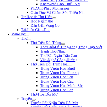
Khám-Phá Cho Thiếu Nhi
Phương-Pháp Montessori
Giáo-Dục Và Chăm-Sóc Thiếu Nhi
Tự Học & Tìm Hiểu
Học Ngâm thơ
Dẫn Giải Vọng Cổ
Tài-Liệu Giáo-Dục
Văn-Học
Thơ
Thơ Trên Đồi Trăng
Thơ Chủ-Đề Tung-Tăng Trong Đạo Việt
Tranh Thơ-Nhac
Thơ Rất Ngắn Trầu Cau
Văn-Nghệ Cộng-Hưởng
Thơ Trên Đồi Trăm Hoa
Trong Vườn Hoa Bưởi
Trong Vườn Hoa Phượng
Trong Vườn Hoa Sen
Trong Vườn Hoa Cau
Trong Vườn Hoa Muôn Sắc
Trong Vườn Hoa Lan
Thơ-Họa Đồi Mơ
Truyện
Truyện Rất Ngắn Trên Đồi Mơ