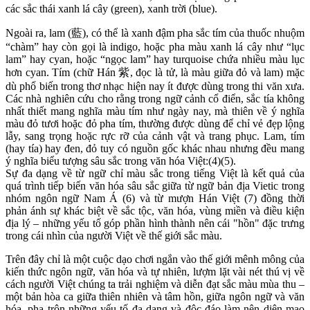
các sắc thái xanh lá cây (green), xanh trời (blue).
Ngoài ra, lam (藍), có thể là xanh đậm pha sắc tím của thuốc nhuộm
“chàm” hay còn gọi là indigo, hoặc pha màu xanh lá cây như “lục
lam” hay cyan, hoặc “ngọc lam” hay turquoise chứa nhiều màu lục
hơn cyan. Tím (chữ Hán 紫, đọc là tử, là màu giữa đỏ và lam) mặc
dù phổ biến trong thơ nhạc hiện nay ít được dùng trong thi văn xưa.
Các nhà nghiên cứu cho rằng trong ngữ cảnh cổ điển, sắc tía không
nhất thiết mang nghĩa màu tím như ngày nay, mà thiên về ý nghĩa
màu đỏ tươi hoặc đỏ pha tím, thường được dùng để chỉ vẻ đẹp lộng
lẫy, sang trọng hoặc rực rỡ của cảnh vật và trang phục. Lam, tím
(hay tía) hay đen, đỏ tuy có nguồn gốc khác nhau nhưng đều mang
ý nghĩa biểu tượng sâu sắc trong văn hóa Việt:(4)(5).
Sự đa dạng về từ ngữ chỉ màu sắc trong tiếng Việt là kết quả của
quá trình tiếp biến văn hóa sâu sắc giữa từ ngữ bản địa Vietic trong
nhóm ngôn ngữ Nam Á (6) và từ mượn Hán Việt (7) đồng thời
phản ánh sự khác biệt về sắc tộc, văn hóa, vùng miền và điều kiện
địa lý – những yếu tố góp phần hình thành nên cái "hồn" đặc trưng
trong cái nhìn của người Việt về thế giới sắc màu.
Trên đây chỉ là một cuộc dạo chơi ngắn vào thế giới mênh mông của
kiến thức ngôn ngữ, văn hóa và tự nhiên, lượm lặt vài nét thú vị về
cách người Việt chúng ta trải nghiệm và diễn đạt sắc màu mùa thu –
một bản hòa ca giữa thiên nhiên và tâm hồn, giữa ngôn ngữ và văn
hóa, pha trộn những yếu tố đa dạng và độc đáo làm nên diện mạo