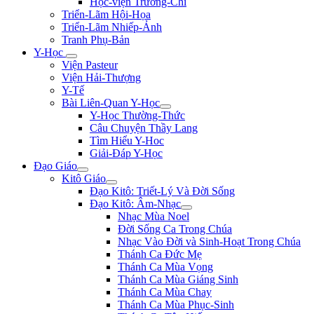
Học-viện Trương-Chi
Triển-Lãm Hội-Họa
Triển-Lãm Nhiếp-Ảnh
Tranh Phụ-Bản
Y-Học
Viện Pasteur
Viện Hải-Thượng
Y-Tế
Bài Liên-Quan Y-Học
Y-Học Thường-Thức
Câu Chuyện Thầy Lang
Tìm Hiểu Y-Hoc
Giải-Đáp Y-Học
Đạo Giáo
Kitô Giáo
Đạo Kitô: Triết-Lý Và Đời Sống
Đạo Kitô: Âm-Nhạc
Nhạc Mùa Noel
Đời Sống Ca Trong Chúa
Nhạc Vào Đời và Sinh-Hoạt Trong Chúa
Thánh Ca Đức Mẹ
Thánh Ca Mùa Vọng
Thánh Ca Mùa Giáng Sinh
Thánh Ca Mùa Chay
Thánh Ca Mùa Phục-Sinh