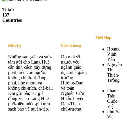
Total:
137
Countries
Phối-Hợp
Điều-Lệ
Chủ-Trương
Hoàng
Vĩnh
Những sáng-tác và sưu-
Do một số
Yên
tầm gửi cho Làng Huệ
người yêu
Nguyễn
cần tính-cách xây-dựng,
ngành giáo-
Thị
phát-triển con người;
dục, nhà giáo,
Thiên-
không chính-trị đảng
trưởng
Tường
phái, phe nhóm và
Hướng-Đạo
không chỉ-trích, chê-bai.
và toán
Phạm
Khi gửi bài, tác-giả
Nghiên-Cứu
Trần
đồng-ý cho Làng Huệ
Huấn-Luyện
Quốc-
phổ-biến miễn-phí trên
Dấn-Thân
Việt
sách báo và tuyển-tập.
chủ-trương.
Phù-Sa
Việt