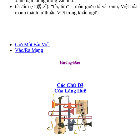
xanh đậm dùng trong văn thơ.
tía /tím (< 紫 zǐ): “tía, tím” – màu giữa đỏ và xanh, Việt hóa
mạnh thành từ thuần Việt trong khẩu ngữ.
Gửi Một Bài Viết
Vào/Ra Mạng
Hướng-Đạo
Các Chủ-Đề
Của Làng Huệ