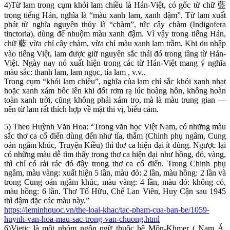
4)Từ lam trong cụm khói lam chiều là Hán-Việt, có gốc từ chữ 藍
trong tiếng Hán, nghĩa là “màu xanh lam, xanh đậm”. Từ lam xuất
phát từ nghĩa nguyên thủy là “chàm”, tức cây chàm (Indigofera
tinctoria), dùng để nhuộm màu xanh đậm. Vì vậy trong tiếng Hán,
chữ 藍 vừa chỉ cây chàm, vừa chỉ màu xanh lam trầm. Khi du nhập
vào tiếng Việt, lam được giữ nguyên sắc thái đó trong tầng từ Hán-
Việt. Ngày nay nó xuất hiện trong các từ Hán-Việt mang ý nghĩa
màu sắc: thanh lam, lam ngọc, tía lam , v.v..
Trong cụm “khói lam chiều”, nghĩa của lam chỉ sắc khói xanh nhạt
hoặc xanh xám bốc lên khi đốt rơm rạ lúc hoàng hôn, không hoàn
toàn xanh trời, cũng không phải xám tro, mà là màu trung gian —
nên từ lam rất thích hợp về mặt thi vị, biểu cảm.
5) Theo Huỳnh Văn Hoa: “Trong văn học Việt Nam, có những màu
sắc thơ ca cổ điển dùng đến như tía, thắm (Chinh phụ ngâm, Cung
oán ngâm khúc, Truyện Kiều) thì thơ ca hiện đại ít dùng. Ngược lại
có những màu dễ tìm thấy trong thơ ca hiện đại như hồng, đỏ, vàng,
thì chỉ có rải rác đó đây trong thơ ca cổ điển. Trong Chinh phụ
ngâm, màu vàng: xuất hiện 5 lần, màu đỏ: 2 lần, màu hồng: 2 lần và
trong Cung oán ngâm khúc, màu vàng: 4 lần, màu đỏ: không có,
màu hồng: 6 lần. Thơ Tố Hữu, Chế Lan Viên, Huy Cận sau 1945
thì đậm đặc các màu này.”
https://leminhquoc.vn/the-loai-khac/tac-pham-cua-ban-be/1059-
huynh-van-hoa-mau-sac-trong-van-chuong.html
6)Vietic là một nhóm ngôn ngữ thuộc hệ Môn-Khmer ( Nam Á,