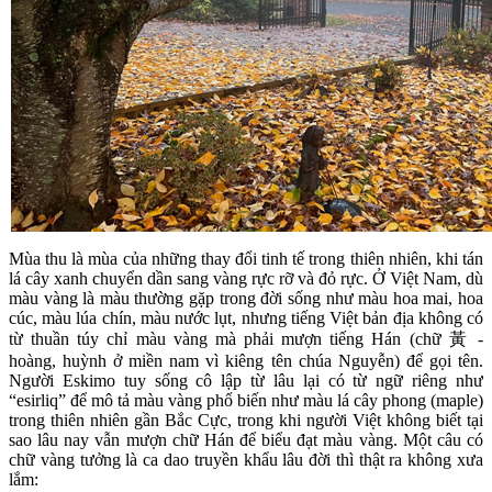
Mùa thu là mùa của những thay đổi tinh tế trong thiên nhiên, khi tán
lá cây xanh chuyển dần sang vàng rực rỡ và đỏ rực. Ở Việt Nam, dù
màu vàng là màu thường gặp trong đời sống như màu hoa mai, hoa
cúc, màu lúa chín, màu nước lụt, nhưng tiếng Việt bản địa không có
từ thuần túy chỉ màu vàng mà phải mượn tiếng Hán (chữ 黃 -
hoàng, huỳnh ở miền nam vì kiêng tên chúa Nguyễn) để gọi tên.
Người Eskimo tuy sống cô lập từ lâu lại có từ ngữ riêng như
“esirliq” để mô tả màu vàng phổ biến như màu lá cây phong (maple)
trong thiên nhiên gần Bắc Cực, trong khi người Việt không biết tại
sao lâu nay vẫn mượn chữ Hán để biểu đạt màu vàng. Một câu có
chữ vàng tưởng là ca dao truyền khẩu lâu đời thì thật ra không xưa
lắm: