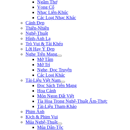
Ngâm Thơ
Vọng Cổ
Nhạc Liên-Khúc
Các Loại Nhạc Khác
Cảnh Đẹp
Thiên-Nhiên
Nghệ-Thuật
Hình-Ảnh Lạ
Trò Vui & Tài Khéo
Lời Hay Ý Đẹp
Nghe Trên Mạng
Mở Tâm
Mở Trí
Nghe, Đọc Truyện
Các Loại Khác
Tài-Liệu Việt Nam
Đọc Sách Trên Mạng
Hoa Cảnh
Món Ngon Đất Việt
Tỉa Hoa Trong Nghệ-Thuật Ẩm-Thực
Tài-Liệu Tham-Khảo
Phim Ảnh
Kịch & Phim Vui
Múa Nghệ-Thuật
Múa Dân-Tộc