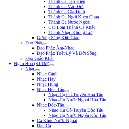
Thánh Ca Tận-Hiến
Thánh Ca Vào Đời
Thánh Ca Gia-Đình
Thánh Ca Ngợi Khen Chúa
Thánh Ca Nước Ngoài
Các Loại Thánh Ca Khác
Thánh Nhạc Không Lời
Gương Sáng Kitô Giáo
Đạo Phật
Đạo Phật: Âm-Nhạc
Đạo Phật: Triết-Lý Và Đời Sống
Đạo-Giáo Khác
Ngàn Hoa (STTM)
Nhạc
Nhạc Cảnh
Nhạc Hay
Nhạc Hùng
Nhạc Hòa-Tấu
Nhạc-Cụ Cổ-Truyền Hòa Tấu
Nhạc-Cụ Nước Ngoài Hòa Tấu
Nhạc Độc-Tấu
Nhạc-Cụ Cổ-Truyền Độc Tấu
Nhạc-Cụ Nước Ngoài Độc Tấu
Ca Khúc Nước Ngoài
Dân Ca