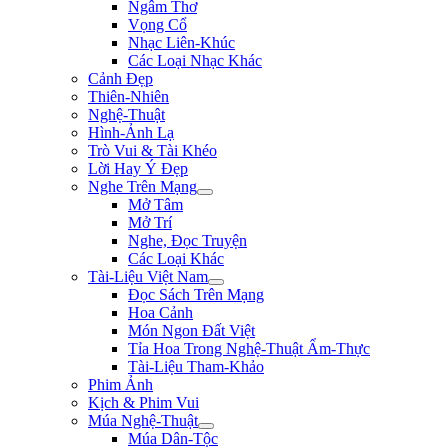
Ngâm Thơ
Vọng Cổ
Nhạc Liên-Khúc
Các Loại Nhạc Khác
Cảnh Đẹp
Thiên-Nhiên
Nghệ-Thuật
Hình-Ảnh Lạ
Trò Vui & Tài Khéo
Lời Hay Ý Đẹp
Nghe Trên Mạng
Mở Tâm
Mở Trí
Nghe, Đọc Truyện
Các Loại Khác
Tài-Liệu Việt Nam
Đọc Sách Trên Mạng
Hoa Cảnh
Món Ngon Đất Việt
Tỉa Hoa Trong Nghệ-Thuật Ẩm-Thực
Tài-Liệu Tham-Khảo
Phim Ảnh
Kịch & Phim Vui
Múa Nghệ-Thuật
Múa Dân-Tộc