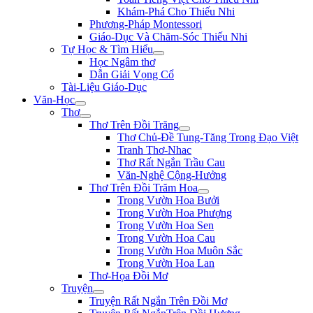
Khám-Phá Cho Thiếu Nhi
Phương-Pháp Montessori
Giáo-Dục Và Chăm-Sóc Thiếu Nhi
Tự Học & Tìm Hiểu
Học Ngâm thơ
Dẫn Giải Vọng Cổ
Tài-Liệu Giáo-Dục
Văn-Học
Thơ
Thơ Trên Đồi Trăng
Thơ Chủ-Đề Tung-Tăng Trong Đạo Việt
Tranh Thơ-Nhac
Thơ Rất Ngắn Trầu Cau
Văn-Nghệ Cộng-Hưởng
Thơ Trên Đồi Trăm Hoa
Trong Vườn Hoa Bưởi
Trong Vườn Hoa Phượng
Trong Vườn Hoa Sen
Trong Vườn Hoa Cau
Trong Vườn Hoa Muôn Sắc
Trong Vườn Hoa Lan
Thơ-Họa Đồi Mơ
Truyện
Truyện Rất Ngắn Trên Đồi Mơ