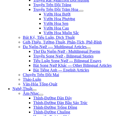
Truyện Rất NgắnTrên Đồi Hương
Truyện Trên Đồi Trăng
Truyện Trên Đồi Trăm Hoa
Vườn Hoa Bưởi
Vườn Hoa Phượng
Vườn Hoa Sen
Vườn Hoa Cau
Vườn Hoa Muôn Sắc
Bút Ký, Tiểu Luận, Dịch Thuật
Giới-Thiệu, Tường-Thuật, Phân-Tích, Phê-Bình
Đa Ngôn-Ngữ ---- Multlingual Articles
Thơ Đa Ngôn-Ngữ - Multilingual Poems
Truyện Song Ngữ - Bilingual Stories
Tiểu Luận Song Ngữ --- Bilingual Essays
Bài Song Ngữ Khác --- Other Bilingual Articles
Bài Tiếng Anh --- English Articles
Chuyện Trên Đồi Mai
Thảo-Luận
Văn-Hóa Tổng-Quát
Nghệ-Thuật
Âm-Nhạc
Thính-Đường Đàn Đáy
Thính-Đường Đàn Bầu Sáo Trúc
Thính-Đường Trống Đồng
Thính-Đường Chuông