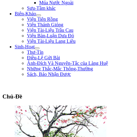
Múa Nước Ngoài
Sưu-Tầm khác
Biên-Khảo
Viện Tiên Rồng
Viện Thánh Gióng
Viện Tài-Liệu Trầu Cau
Viện Bàn-Luận Dưa Đỏ
Viện Tài-Liệu Lang Liêu
Sinh-Hoạt
Thư-Tín
Điều-Lệ Gửi Bài
Ảnh-Đích Và Nguyên-Tắc của Làng Huệ
Những Thắc-Mắc Thông-Thường
Sách, Báo Nhận Được
"Làm trai sinh ở trên đời, nên giúp nạn lớn, lập công to, để tiếng thơm muôn đờ
Chủ-Đề