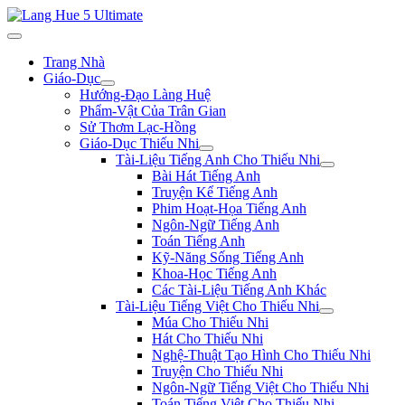
Trang Nhà
Giáo-Dục
Hướng-Đạo Làng Huệ
Phẩm-Vật Của Trân Gian
Sử Thơm Lạc-Hồng
Giáo-Dục Thiếu Nhi
Tài-Liệu Tiếng Anh Cho Thiếu Nhi
Bài Hát Tiếng Anh
Truyện Kể Tiếng Anh
Phim Hoạt-Họa Tiếng Anh
Ngôn-Ngữ Tiếng Anh
Toán Tiếng Anh
Kỹ-Năng Sống Tiếng Anh
Khoa-Học Tiếng Anh
Các Tài-Liệu Tiếng Anh Khác
Tài-Liệu Tiếng Việt Cho Thiếu Nhi
Múa Cho Thiếu Nhi
Hát Cho Thiếu Nhi
Nghệ-Thuật Tạo Hình Cho Thiếu Nhi
Truyện Cho Thiếu Nhi
Ngôn-Ngữ Tiếng Việt Cho Thiếu Nhi
Toán Tiếng Việt Cho Thiếu Nhi