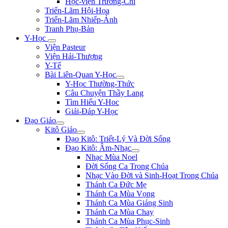
Học-viện Trương-Chi
Triển-Lãm Hội-Họa
Triển-Lãm Nhiếp-Ảnh
Tranh Phụ-Bản
Y-Học
Viện Pasteur
Viện Hải-Thượng
Y-Tế
Bài Liên-Quan Y-Học
Y-Học Thường-Thức
Câu Chuyện Thầy Lang
Tìm Hiểu Y-Hoc
Giải-Đáp Y-Học
Đạo Giáo
Kitô Giáo
Đạo Kitô: Triết-Lý Và Đời Sống
Đạo Kitô: Âm-Nhạc
Nhạc Mùa Noel
Đời Sống Ca Trong Chúa
Nhạc Vào Đời và Sinh-Hoạt Trong Chúa
Thánh Ca Đức Mẹ
Thánh Ca Mùa Vọng
Thánh Ca Mùa Giáng Sinh
Thánh Ca Mùa Chay
Thánh Ca Mùa Phục-Sinh