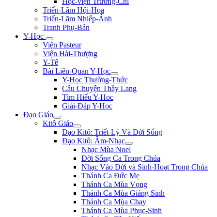
Học-viện Trương-Chi
Triển-Lãm Hội-Họa
Triển-Lãm Nhiếp-Ảnh
Tranh Phụ-Bản
Y-Học
Viện Pasteur
Viện Hải-Thượng
Y-Tế
Bài Liên-Quan Y-Học
Y-Học Thường-Thức
Câu Chuyện Thầy Lang
Tìm Hiểu Y-Hoc
Giải-Đáp Y-Học
Đạo Giáo
Kitô Giáo
Đạo Kitô: Triết-Lý Và Đời Sống
Đạo Kitô: Âm-Nhạc
Nhạc Mùa Noel
Đời Sống Ca Trong Chúa
Nhạc Vào Đời và Sinh-Hoạt Trong Chúa
Thánh Ca Đức Mẹ
Thánh Ca Mùa Vọng
Thánh Ca Mùa Giáng Sinh
Thánh Ca Mùa Chay
Thánh Ca Mùa Phục-Sinh