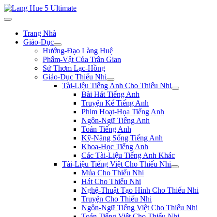
Trang Nhà
Giáo-Dục
Hướng-Đạo Làng Huệ
Phẩm-Vật Của Trân Gian
Sử Thơm Lạc-Hồng
Giáo-Dục Thiếu Nhi
Tài-Liệu Tiếng Anh Cho Thiếu Nhi
Bài Hát Tiếng Anh
Truyện Kể Tiếng Anh
Phim Hoạt-Họa Tiếng Anh
Ngôn-Ngữ Tiếng Anh
Toán Tiếng Anh
Kỹ-Năng Sống Tiếng Anh
Khoa-Học Tiếng Anh
Các Tài-Liệu Tiếng Anh Khác
Tài-Liệu Tiếng Việt Cho Thiếu Nhi
Múa Cho Thiếu Nhi
Hát Cho Thiếu Nhi
Nghệ-Thuật Tạo Hình Cho Thiếu Nhi
Truyện Cho Thiếu Nhi
Ngôn-Ngữ Tiếng Việt Cho Thiếu Nhi
Toán Tiếng Việt Cho Thiếu Nhi