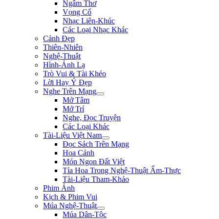
Ngâm Thơ
Vọng Cổ
Nhạc Liên-Khúc
Các Loại Nhạc Khác
Cảnh Đẹp
Thiên-Nhiên
Nghệ-Thuật
Hình-Ảnh Lạ
Trò Vui & Tài Khéo
Lời Hay Ý Đẹp
Nghe Trên Mạng
Mở Tâm
Mở Trí
Nghe, Đọc Truyện
Các Loại Khác
Tài-Liệu Việt Nam
Đọc Sách Trên Mạng
Hoa Cảnh
Món Ngon Đất Việt
Tỉa Hoa Trong Nghệ-Thuật Ẩm-Thực
Tài-Liệu Tham-Khảo
Phim Ảnh
Kịch & Phim Vui
Múa Nghệ-Thuật
Múa Dân-Tộc