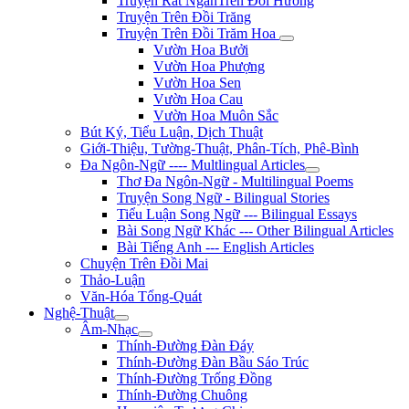
Truyện Rất NgắnTrên Đồi Hương
Truyện Trên Đồi Trăng
Truyện Trên Đồi Trăm Hoa
Vườn Hoa Bưởi
Vườn Hoa Phượng
Vườn Hoa Sen
Vườn Hoa Cau
Vườn Hoa Muôn Sắc
Bút Ký, Tiểu Luận, Dịch Thuật
Giới-Thiệu, Tường-Thuật, Phân-Tích, Phê-Bình
Đa Ngôn-Ngữ ---- Multlingual Articles
Thơ Đa Ngôn-Ngữ - Multilingual Poems
Truyện Song Ngữ - Bilingual Stories
Tiểu Luận Song Ngữ --- Bilingual Essays
Bài Song Ngữ Khác --- Other Bilingual Articles
Bài Tiếng Anh --- English Articles
Chuyện Trên Đồi Mai
Thảo-Luận
Văn-Hóa Tổng-Quát
Nghệ-Thuật
Âm-Nhạc
Thính-Đường Đàn Đáy
Thính-Đường Đàn Bầu Sáo Trúc
Thính-Đường Trống Đồng
Thính-Đường Chuông