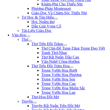
Khám-Phá Cho Thiếu Nhi
Phương-Pháp Montessori
Giáo-Dục Và Chăm-Sóc Thiếu Nhi
Tự Học & Tìm Hiểu
Học Ngâm thơ
Dẫn Giải Vọng Cổ
Tài-Liệu Giáo-Dục
Văn-Học
Thơ
Thơ Trên Đồi Trăng
Thơ Chủ-Đề Tung-Tăng Trong Đạo Việt
Tranh Thơ-Nhac
Thơ Rất Ngắn Trầu Cau
Văn-Nghệ Cộng-Hưởng
Thơ Trên Đồi Trăm Hoa
Trong Vườn Hoa Bưởi
Trong Vườn Hoa Phượng
Trong Vườn Hoa Sen
Trong Vườn Hoa Cau
Trong Vườn Hoa Muôn Sắc
Trong Vườn Hoa Lan
Thơ-Họa Đồi Mơ
Truyện
Truyện Rất Ngắn Trên Đồi Mơ