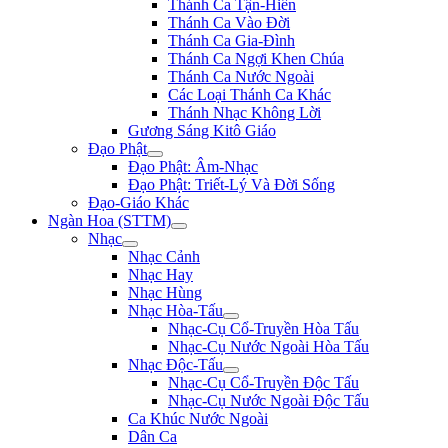
Thánh Ca Tận-Hiến
Thánh Ca Vào Đời
Thánh Ca Gia-Đình
Thánh Ca Ngợi Khen Chúa
Thánh Ca Nước Ngoài
Các Loại Thánh Ca Khác
Thánh Nhạc Không Lời
Gương Sáng Kitô Giáo
Đạo Phật
Đạo Phật: Âm-Nhạc
Đạo Phật: Triết-Lý Và Đời Sống
Đạo-Giáo Khác
Ngàn Hoa (STTM)
Nhạc
Nhạc Cảnh
Nhạc Hay
Nhạc Hùng
Nhạc Hòa-Tấu
Nhạc-Cụ Cổ-Truyền Hòa Tấu
Nhạc-Cụ Nước Ngoài Hòa Tấu
Nhạc Độc-Tấu
Nhạc-Cụ Cổ-Truyền Độc Tấu
Nhạc-Cụ Nước Ngoài Độc Tấu
Ca Khúc Nước Ngoài
Dân Ca