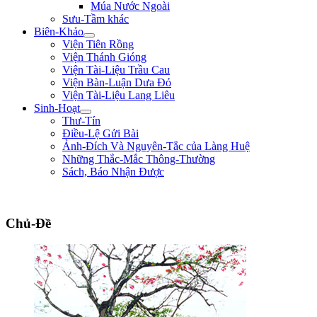
Múa Nước Ngoài
Sưu-Tầm khác
Biên-Khảo
Viện Tiên Rồng
Viện Thánh Gióng
Viện Tài-Liệu Trầu Cau
Viện Bàn-Luận Dưa Đỏ
Viện Tài-Liệu Lang Liêu
Sinh-Hoạt
Thư-Tín
Điều-Lệ Gửi Bài
Ảnh-Đích Và Nguyên-Tắc của Làng Huệ
Những Thắc-Mắc Thông-Thường
Sách, Báo Nhận Được
"Con nhà tướng không được khiếp nhược trước quân thù." ** Bùi Thị Xuân **
Chủ-Đề