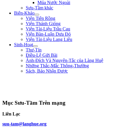
Múa Nước Ngoài
Sưu-Tầm khác
Biên-Khảo
Viện Tiên Rồng
Viện Thánh Gióng
Viện Tài-Liệu Trầu Cau
Viện Bàn-Luận Dưa Đỏ
Viện Tài-Liệu Lang Liêu
Sinh-Hoạt
Thư-Tín
Điều-Lệ Gửi Bài
Ảnh-Đích Và Nguyên-Tắc của Làng Huệ
Những Thắc-Mắc Thông-Thường
Sách, Báo Nhận Được
"Quân lính cốt hòa-thuận, không cốt đông; cốt tinh-nhuệ, không cốt nhiều.
Người khéo thắng là thắng ở chỗ rất mềm-dẻo, chứ không lấy mạnh đè yếu,
nhiều hiếp ít." ** Quang-Trung **
Mục Sưu-Tầm Trên mạng
Liên Lạc
suu-tam@langhue.org