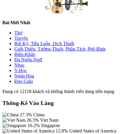
Bài Mới Nhất
Thơ
Truyện
Bút Ký, Tiểu Luận, Dịch Thuật
Giới-Thiệu, Tường-Thuật, Phân-Tích, Phê-Bình
Biên-Khảo
Đa Ngôn-Ngữ
Nhạc
Y-Học
Ngàn Hoa
Đạo Giáo
Đang có 12118 khách và không thành viên đang trên mạng
Thống-Kê Vào Làng
27.3%
China
26.3%
Viet Nam
16.2%
Singapore
12.8%
United States of America