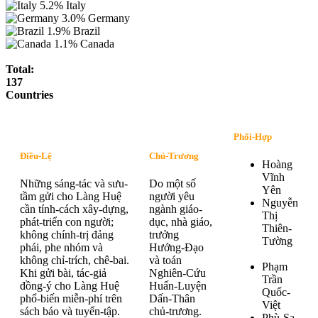
5.2%
Italy
3.0%
Germany
1.9%
Brazil
1.1%
Canada
Total:
137
Countries
Phối-Hợp
Điều-Lệ
Chủ-Trương
Hoàng
Vĩnh
Những sáng-tác và sưu-
Do một số
Yên
tầm gửi cho Làng Huệ
người yêu
Nguyễn
cần tính-cách xây-dựng,
ngành giáo-
Thị
phát-triển con người;
dục, nhà giáo,
Thiên-
không chính-trị đảng
trưởng
Tường
phái, phe nhóm và
Hướng-Đạo
không chỉ-trích, chê-bai.
và toán
Phạm
Khi gửi bài, tác-giả
Nghiên-Cứu
Trần
đồng-ý cho Làng Huệ
Huấn-Luyện
Quốc-
phổ-biến miễn-phí trên
Dấn-Thân
Việt
sách báo và tuyển-tập.
chủ-trương.
Phù-Sa