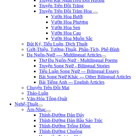
Truyện Rất NgắnTrên Đồi Hương
Truyện Trên Đồi Trăng
Truyện Trên Đồi Trăm Hoa
Vườn Hoa Bưởi
Vườn Hoa Phượng
Vườn Hoa Sen
Vườn Hoa Cau
Vườn Hoa Muôn Sắc
Bút Ký, Tiểu Luận, Dịch Thuật
Giới-Thiệu, Tường-Thuật, Phân-Tích, Phê-Bình
Đa Ngôn-Ngữ ---- Multlingual Articles
Thơ Đa Ngôn-Ngữ - Multilingual Poems
Truyện Song Ngữ - Bilingual Stories
Tiểu Luận Song Ngữ --- Bilingual Essays
Bài Song Ngữ Khác --- Other Bilingual Articles
Bài Tiếng Anh --- English Articles
Chuyện Trên Đồi Mai
Thảo-Luận
Văn-Hóa Tổng-Quát
Nghệ-Thuật
Âm-Nhạc
Thính-Đường Đàn Đáy
Thính-Đường Đàn Bầu Sáo Trúc
Thính-Đường Trống Đồng
Thính-Đường Chuông