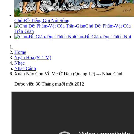
Chủ-Đề Tiếng Gọi Núi Sông
Chủ Đề: Phẩm-Vật Của
Trần-Gian
Chủ-Đề Giáo-Dục Thiếu Nhi
Home
Ngàn Hoa (STTM)
Nhạc
Nhạc Cảnh
Xuân Này Con Về Mẹ Ở Đâu (Quang Lê) --- Nhạc Cảnh
Được viết: 30 Tháng mười một 2012