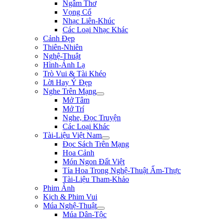
Ngâm Thơ
Vọng Cổ
Nhạc Liên-Khúc
Các Loại Nhạc Khác
Cảnh Đẹp
Thiên-Nhiên
Nghệ-Thuật
Hình-Ảnh Lạ
Trò Vui & Tài Khéo
Lời Hay Ý Đẹp
Nghe Trên Mạng
Mở Tâm
Mở Trí
Nghe, Đọc Truyện
Các Loại Khác
Tài-Liệu Việt Nam
Đọc Sách Trên Mạng
Hoa Cảnh
Món Ngon Đất Việt
Tỉa Hoa Trong Nghệ-Thuật Ẩm-Thực
Tài-Liệu Tham-Khảo
Phim Ảnh
Kịch & Phim Vui
Múa Nghệ-Thuật
Múa Dân-Tộc