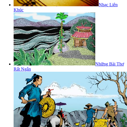
Nhạc Liên
Khúc
Những Bài Thơ
Rất Ngắn