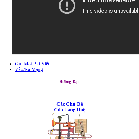
Gửi Một Bài Viết
Vào/Ra Mạng
Hướng-Đạo
Các Chủ-Đề
Của Làng Huệ