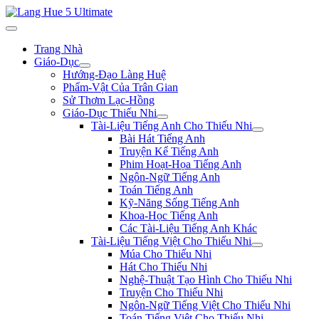
Trang Nhà
Giáo-Dục
Hướng-Đạo Làng Huệ
Phẩm-Vật Của Trân Gian
Sử Thơm Lạc-Hồng
Giáo-Dục Thiếu Nhi
Tài-Liệu Tiếng Anh Cho Thiếu Nhi
Bài Hát Tiếng Anh
Truyện Kể Tiếng Anh
Phim Hoạt-Họa Tiếng Anh
Ngôn-Ngữ Tiếng Anh
Toán Tiếng Anh
Kỹ-Năng Sống Tiếng Anh
Khoa-Học Tiếng Anh
Các Tài-Liệu Tiếng Anh Khác
Tài-Liệu Tiếng Việt Cho Thiếu Nhi
Múa Cho Thiếu Nhi
Hát Cho Thiếu Nhi
Nghệ-Thuật Tạo Hình Cho Thiếu Nhi
Truyện Cho Thiếu Nhi
Ngôn-Ngữ Tiếng Việt Cho Thiếu Nhi
Toán Tiếng Việt Cho Thiếu Nhi