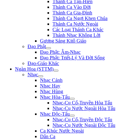
Thánh Ca Tận-Hiến
Thánh Ca Vào Đời
Thánh Ca Gia-Đình
Thánh Ca Ngợi Khen Chúa
Thánh Ca Nước Ngoài
Các Loại Thánh Ca Khác
Thánh Nhạc Không Lời
Gương Sáng Kitô Giáo
Đạo Phật
Đạo Phật: Âm-Nhạc
Đạo Phật: Triết-Lý Và Đời Sống
Đạo-Giáo Khác
Ngàn Hoa (STTM)
Nhạc
Nhạc Cảnh
Nhạc Hay
Nhạc Hùng
Nhạc Hòa-Tấu
Nhạc-Cụ Cổ-Truyền Hòa Tấu
Nhạc-Cụ Nước Ngoài Hòa Tấu
Nhạc Độc-Tấu
Nhạc-Cụ Cổ-Truyền Độc Tấu
Nhạc-Cụ Nước Ngoài Độc Tấu
Ca Khúc Nước Ngoài
Dân Ca