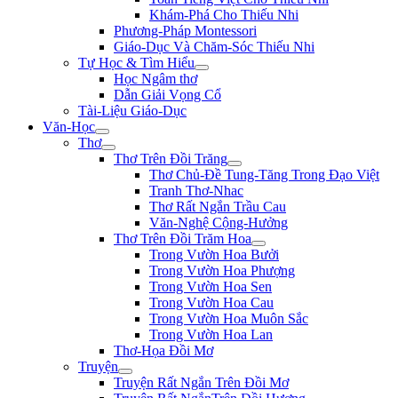
Khám-Phá Cho Thiếu Nhi
Phương-Pháp Montessori
Giáo-Dục Và Chăm-Sóc Thiếu Nhi
Tự Học & Tìm Hiểu
Học Ngâm thơ
Dẫn Giải Vọng Cổ
Tài-Liệu Giáo-Dục
Văn-Học
Thơ
Thơ Trên Đồi Trăng
Thơ Chủ-Đề Tung-Tăng Trong Đạo Việt
Tranh Thơ-Nhac
Thơ Rất Ngắn Trầu Cau
Văn-Nghệ Cộng-Hưởng
Thơ Trên Đồi Trăm Hoa
Trong Vườn Hoa Bưởi
Trong Vườn Hoa Phượng
Trong Vườn Hoa Sen
Trong Vườn Hoa Cau
Trong Vườn Hoa Muôn Sắc
Trong Vườn Hoa Lan
Thơ-Họa Đồi Mơ
Truyện
Truyện Rất Ngắn Trên Đồi Mơ