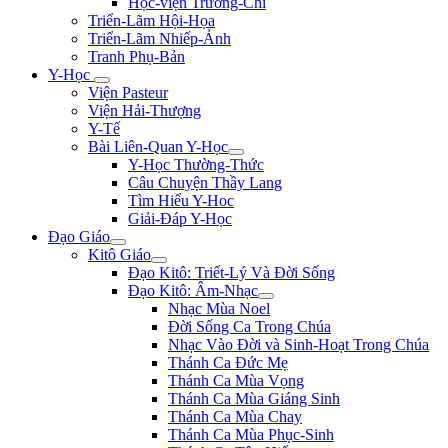
Học-viện Trương-Chi
Triển-Lãm Hội-Họa
Triển-Lãm Nhiếp-Ảnh
Tranh Phụ-Bản
Y-Học
Viện Pasteur
Viện Hải-Thượng
Y-Tế
Bài Liên-Quan Y-Học
Y-Học Thường-Thức
Câu Chuyện Thầy Lang
Tìm Hiểu Y-Hoc
Giải-Đáp Y-Học
Đạo Giáo
Kitô Giáo
Đạo Kitô: Triết-Lý Và Đời Sống
Đạo Kitô: Âm-Nhạc
Nhạc Mùa Noel
Đời Sống Ca Trong Chúa
Nhạc Vào Đời và Sinh-Hoạt Trong Chúa
Thánh Ca Đức Mẹ
Thánh Ca Mùa Vọng
Thánh Ca Mùa Giáng Sinh
Thánh Ca Mùa Chay
Thánh Ca Mùa Phục-Sinh