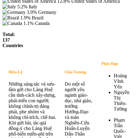
12.8%
United States of America
5.2%
Italy
3.0%
Germany
1.9%
Brazil
1.1%
Canada
Total:
137
Countries
Phối-Hợp
Điều-Lệ
Chủ-Trương
Hoàng
Vĩnh
Những sáng-tác và sưu-
Do một số
Yên
tầm gửi cho Làng Huệ
người yêu
Nguyễn
cần tính-cách xây-dựng,
ngành giáo-
Thị
phát-triển con người;
dục, nhà giáo,
Thiên-
không chính-trị đảng
trưởng
Tường
phái, phe nhóm và
Hướng-Đạo
không chỉ-trích, chê-bai.
và toán
Phạm
Khi gửi bài, tác-giả
Nghiên-Cứu
Trần
đồng-ý cho Làng Huệ
Huấn-Luyện
Quốc-
phổ-biến miễn-phí trên
Dấn-Thân
Việt