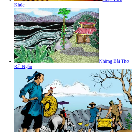
Khúc
Những Bài Thơ
Rất Ngắn