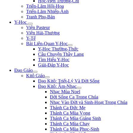
Học-viện Trương-Chi
Triển-Lãm Hội-Họa
Triển-Lãm Nhiếp-Ảnh
Tranh Phụ-Bản
Y-Học
Viện Pasteur
Viện Hải-Thượng
Y-Tế
Bài Liên-Quan Y-Học
Y-Học Thường-Thức
Câu Chuyện Thầy Lang
Tìm Hiểu Y-Hoc
Giải-Đáp Y-Học
Đạo Giáo
Kitô Giáo
Đạo Kitô: Triết-Lý Và Đời Sống
Đạo Kitô: Âm-Nhạc
Nhạc Mùa Noel
Đời Sống Ca Trong Chúa
Nhạc Vào Đời và Sinh-Hoạt Trong Chúa
Thánh Ca Đức Mẹ
Thánh Ca Mùa Vọng
Thánh Ca Mùa Giáng Sinh
Thánh Ca Mùa Chay
Thánh Ca Mùa Phục-Sinh