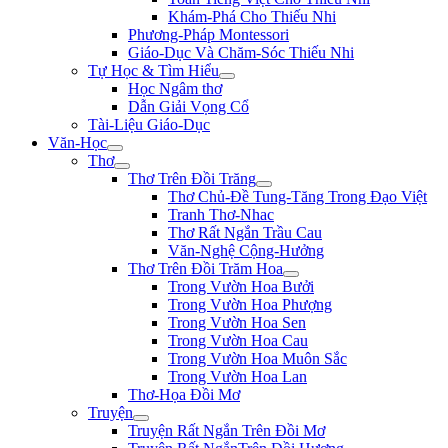
Khám-Phá Cho Thiếu Nhi
Phương-Pháp Montessori
Giáo-Dục Và Chăm-Sóc Thiếu Nhi
Tự Học & Tìm Hiểu
Học Ngâm thơ
Dẫn Giải Vọng Cổ
Tài-Liệu Giáo-Dục
Văn-Học
Thơ
Thơ Trên Đồi Trăng
Thơ Chủ-Đề Tung-Tăng Trong Đạo Việt
Tranh Thơ-Nhac
Thơ Rất Ngắn Trầu Cau
Văn-Nghệ Cộng-Hưởng
Thơ Trên Đồi Trăm Hoa
Trong Vườn Hoa Bưởi
Trong Vườn Hoa Phượng
Trong Vườn Hoa Sen
Trong Vườn Hoa Cau
Trong Vườn Hoa Muôn Sắc
Trong Vườn Hoa Lan
Thơ-Họa Đồi Mơ
Truyện
Truyện Rất Ngắn Trên Đồi Mơ