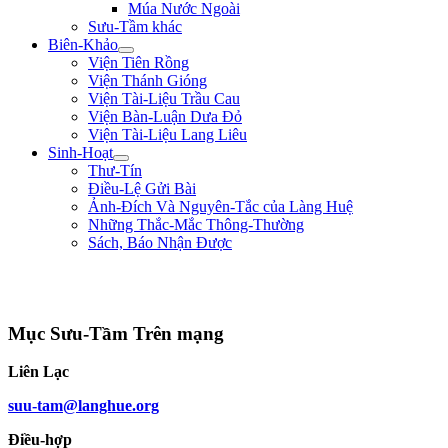
Múa Nước Ngoài
Sưu-Tầm khác
Biên-Khảo
Viện Tiên Rồng
Viện Thánh Gióng
Viện Tài-Liệu Trầu Cau
Viện Bàn-Luận Dưa Đỏ
Viện Tài-Liệu Lang Liêu
Sinh-Hoạt
Thư-Tín
Điều-Lệ Gửi Bài
Ảnh-Đích Và Nguyên-Tắc của Làng Huệ
Những Thắc-Mắc Thông-Thường
Sách, Báo Nhận Được
"Sống không phải là ký-sinh trùng của thế-gian, sống để mưu-đồ một công-
cuộc hữu-ích gì cho đồng-bào, tổ-quốc." ** Phan Chu Trinh **
Mục Sưu-Tầm Trên mạng
Liên Lạc
suu-tam@langhue.org
Điều-hợp