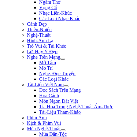
Ngâm Thơ
Vọng Cổ
Nhạc Liên-Khúc
Các Loại Nhạc Khác
Cảnh Đẹp
Thiên-Nhiên
Nghệ-Thuật
Hình-Ảnh Lạ
Trò Vui & Tài Khéo
Lời Hay Ý Đẹp
Nghe Trên Mạng
Mở Tâm
Mở Trí
Nghe, Đọc Truyện
Các Loại Khác
Tài-Liệu Việt Nam
Đọc Sách Trên Mạng
Hoa Cảnh
Món Ngon Đất Việt
Tỉa Hoa Trong Nghệ-Thuật Ẩm-Thực
Tài-Liệu Tham-Khảo
Phim Ảnh
Kịch & Phim Vui
Múa Nghệ-Thuật
Múa Dân-Tộc