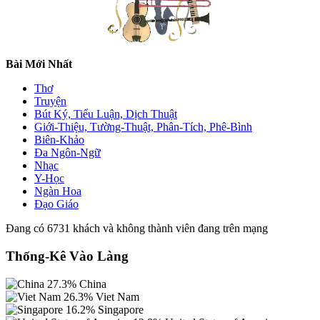
Bài Mới Nhất
Thơ
Truyện
Bút Ký, Tiểu Luận, Dịch Thuật
Giới-Thiệu, Tường-Thuật, Phân-Tích, Phê-Bình
Biên-Khảo
Đa Ngôn-Ngữ
Nhạc
Y-Học
Ngàn Hoa
Đạo Giáo
Đang có 6731 khách và không thành viên đang trên mạng
Thống-Kê Vào Làng
27.3%
China
26.3%
Viet Nam
16.2%
Singapore