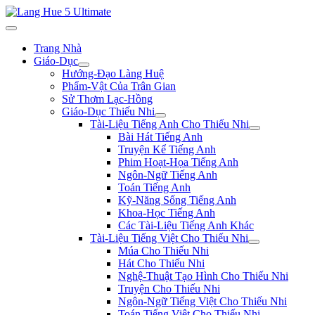
Trang Nhà
Giáo-Dục
Hướng-Đạo Làng Huệ
Phẩm-Vật Của Trân Gian
Sử Thơm Lạc-Hồng
Giáo-Dục Thiếu Nhi
Tài-Liệu Tiếng Anh Cho Thiếu Nhi
Bài Hát Tiếng Anh
Truyện Kể Tiếng Anh
Phim Hoạt-Họa Tiếng Anh
Ngôn-Ngữ Tiếng Anh
Toán Tiếng Anh
Kỹ-Năng Sống Tiếng Anh
Khoa-Học Tiếng Anh
Các Tài-Liệu Tiếng Anh Khác
Tài-Liệu Tiếng Việt Cho Thiếu Nhi
Múa Cho Thiếu Nhi
Hát Cho Thiếu Nhi
Nghệ-Thuật Tạo Hình Cho Thiếu Nhi
Truyện Cho Thiếu Nhi
Ngôn-Ngữ Tiếng Việt Cho Thiếu Nhi
Toán Tiếng Việt Cho Thiếu Nhi