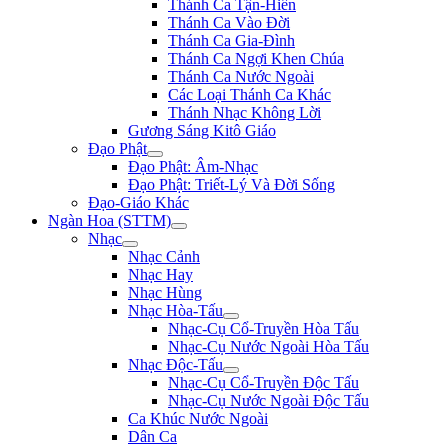
Thánh Ca Tận-Hiến
Thánh Ca Vào Đời
Thánh Ca Gia-Đình
Thánh Ca Ngợi Khen Chúa
Thánh Ca Nước Ngoài
Các Loại Thánh Ca Khác
Thánh Nhạc Không Lời
Gương Sáng Kitô Giáo
Đạo Phật
Đạo Phật: Âm-Nhạc
Đạo Phật: Triết-Lý Và Đời Sống
Đạo-Giáo Khác
Ngàn Hoa (STTM)
Nhạc
Nhạc Cảnh
Nhạc Hay
Nhạc Hùng
Nhạc Hòa-Tấu
Nhạc-Cụ Cổ-Truyền Hòa Tấu
Nhạc-Cụ Nước Ngoài Hòa Tấu
Nhạc Độc-Tấu
Nhạc-Cụ Cổ-Truyền Độc Tấu
Nhạc-Cụ Nước Ngoài Độc Tấu
Ca Khúc Nước Ngoài
Dân Ca