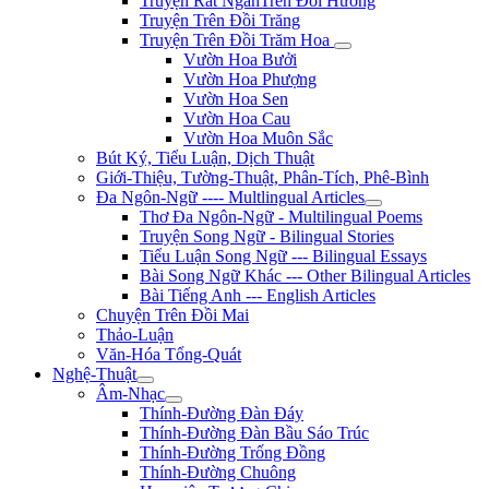
Truyện Rất NgắnTrên Đồi Hương
Truyện Trên Đồi Trăng
Truyện Trên Đồi Trăm Hoa
Vườn Hoa Bưởi
Vườn Hoa Phượng
Vườn Hoa Sen
Vườn Hoa Cau
Vườn Hoa Muôn Sắc
Bút Ký, Tiểu Luận, Dịch Thuật
Giới-Thiệu, Tường-Thuật, Phân-Tích, Phê-Bình
Đa Ngôn-Ngữ ---- Multlingual Articles
Thơ Đa Ngôn-Ngữ - Multilingual Poems
Truyện Song Ngữ - Bilingual Stories
Tiểu Luận Song Ngữ --- Bilingual Essays
Bài Song Ngữ Khác --- Other Bilingual Articles
Bài Tiếng Anh --- English Articles
Chuyện Trên Đồi Mai
Thảo-Luận
Văn-Hóa Tổng-Quát
Nghệ-Thuật
Âm-Nhạc
Thính-Đường Đàn Đáy
Thính-Đường Đàn Bầu Sáo Trúc
Thính-Đường Trống Đồng
Thính-Đường Chuông