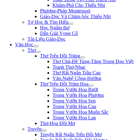
Khám-Phá Cho Thiếu Nhi
Phương-Pháp Montessori
Giáo-Dục Và Chăm-Sóc Thiếu Nhi
Tự Học & Tìm Hiểu
Học Ngâm thơ
Dẫn Giải Vọng Cổ
Tài-Liệu Giáo-Dục
Văn-Học
Thơ
Thơ Trên Đồi Trăng
Thơ Chủ-Đề Tung-Tăng Trong Đạo Việt
Tranh Thơ-Nhac
Thơ Rất Ngắn Trầu Cau
Văn-Nghệ Cộng-Hưởng
Thơ Trên Đồi Trăm Hoa
Trong Vườn Hoa Bưởi
Trong Vườn Hoa Phượng
Trong Vườn Hoa Sen
Trong Vườn Hoa Cau
Trong Vườn Hoa Muôn Sắc
Trong Vườn Hoa Lan
Thơ-Họa Đồi Mơ
Truyện
Truyện Rất Ngắn Trên Đồi Mơ