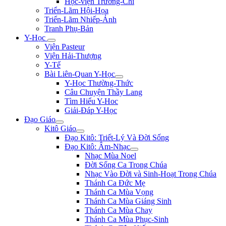
Học-viện Trương-Chi
Triển-Lãm Hội-Họa
Triển-Lãm Nhiếp-Ảnh
Tranh Phụ-Bản
Y-Học
Viện Pasteur
Viện Hải-Thượng
Y-Tế
Bài Liên-Quan Y-Học
Y-Học Thường-Thức
Câu Chuyện Thầy Lang
Tìm Hiểu Y-Hoc
Giải-Đáp Y-Học
Đạo Giáo
Kitô Giáo
Đạo Kitô: Triết-Lý Và Đời Sống
Đạo Kitô: Âm-Nhạc
Nhạc Mùa Noel
Đời Sống Ca Trong Chúa
Nhạc Vào Đời và Sinh-Hoạt Trong Chúa
Thánh Ca Đức Mẹ
Thánh Ca Mùa Vọng
Thánh Ca Mùa Giáng Sinh
Thánh Ca Mùa Chay
Thánh Ca Mùa Phục-Sinh