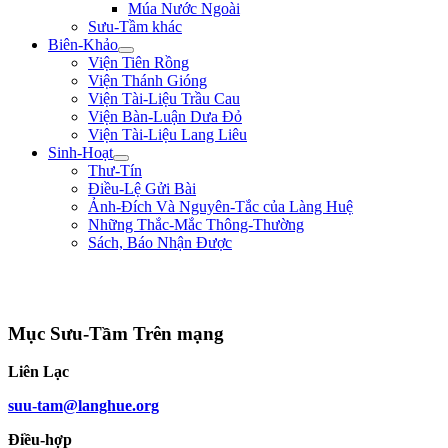
Múa Nước Ngoài
Sưu-Tầm khác
Biên-Khảo
Viện Tiên Rồng
Viện Thánh Gióng
Viện Tài-Liệu Trầu Cau
Viện Bàn-Luận Dưa Đỏ
Viện Tài-Liệu Lang Liêu
Sinh-Hoạt
Thư-Tín
Điều-Lệ Gửi Bài
Ảnh-Đích Và Nguyên-Tắc của Làng Huệ
Những Thắc-Mắc Thông-Thường
Sách, Báo Nhận Được
"Nếu bệ-hạ muốn hàng, xin trước hãy chém đầu tôi đi đã, rồi sau sẽ hàng!" **
Trần Quốc Tuấn **
Mục Sưu-Tầm Trên mạng
Liên Lạc
suu-tam@langhue.org
Điều-hợp