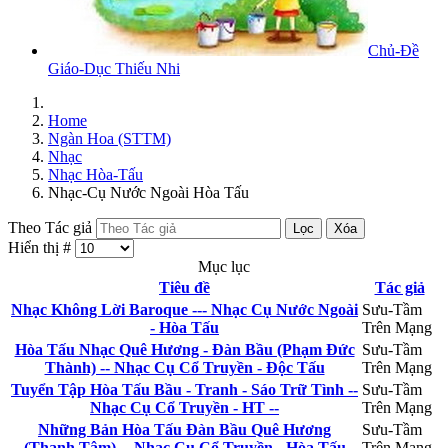
Chủ-Đề
Giáo-Dục Thiếu Nhi
Home
Ngàn Hoa (STTM)
Nhạc
Nhạc Hòa-Tấu
Nhạc-Cụ Nước Ngoài Hòa Tấu
Theo Tác giả
Lọc
Xóa
Hiển thị #
Mục lục
Tiêu đề
Tác giả
Nhạc Không Lời Baroque --- Nhạc Cụ Nước Ngoài
Sưu-Tầm
- Hòa Tấu
Trên Mạng
Hòa Tấu Nhạc Quê Hương - Đàn Bầu (Phạm Đức
Sưu-Tầm
Thành) -- Nhạc Cụ Cổ Truyền - Độc Tấu
Trên Mạng
Tuyển Tập Hòa Tấu Bầu - Tranh - Sáo Trữ Tình --
Sưu-Tầm
Nhạc Cụ Cổ Truyền - HT --
Trên Mạng
Những Bản Hòa Tấu Đàn Bầu Quê Hương
Sưu-Tầm
(Thanh Tâm) -- Nhạc Cụ Cổ Truyền - Hòa Tấu
Trên Mạng