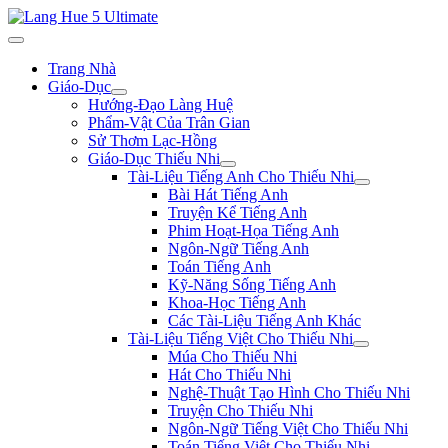
Trang Nhà
Giáo-Dục
Hướng-Đạo Làng Huệ
Phẩm-Vật Của Trân Gian
Sử Thơm Lạc-Hồng
Giáo-Dục Thiếu Nhi
Tài-Liệu Tiếng Anh Cho Thiếu Nhi
Bài Hát Tiếng Anh
Truyện Kể Tiếng Anh
Phim Hoạt-Họa Tiếng Anh
Ngôn-Ngữ Tiếng Anh
Toán Tiếng Anh
Kỹ-Năng Sống Tiếng Anh
Khoa-Học Tiếng Anh
Các Tài-Liệu Tiếng Anh Khác
Tài-Liệu Tiếng Việt Cho Thiếu Nhi
Múa Cho Thiếu Nhi
Hát Cho Thiếu Nhi
Nghệ-Thuật Tạo Hình Cho Thiếu Nhi
Truyện Cho Thiếu Nhi
Ngôn-Ngữ Tiếng Việt Cho Thiếu Nhi
Toán Tiếng Việt Cho Thiếu Nhi