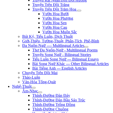
Truyện Rất NgắnTrên Đồi Hương
Truyện Trên Đồi Trăng
Truyện Trên Đồi Trăm Hoa
Vườn Hoa Bưởi
Vườn Hoa Phượng
Vườn Hoa Sen
Vườn Hoa Cau
Vườn Hoa Muôn Sắc
Bút Ký, Tiểu Luận, Dịch Thuật
Giới-Thiệu, Tường-Thuật, Phân-Tích, Phê-Bình
Đa Ngôn-Ngữ ---- Multlingual Articles
Thơ Đa Ngôn-Ngữ - Multilingual Poems
Truyện Song Ngữ - Bilingual Stories
Tiểu Luận Song Ngữ --- Bilingual Essays
Bài Song Ngữ Khác --- Other Bilingual Articles
Bài Tiếng Anh --- English Articles
Chuyện Trên Đồi Mai
Thảo-Luận
Văn-Hóa Tổng-Quát
Nghệ-Thuật
Âm-Nhạc
Thính-Đường Đàn Đáy
Thính-Đường Đàn Bầu Sáo Trúc
Thính-Đường Trống Đồng
Thính-Đường Chuông