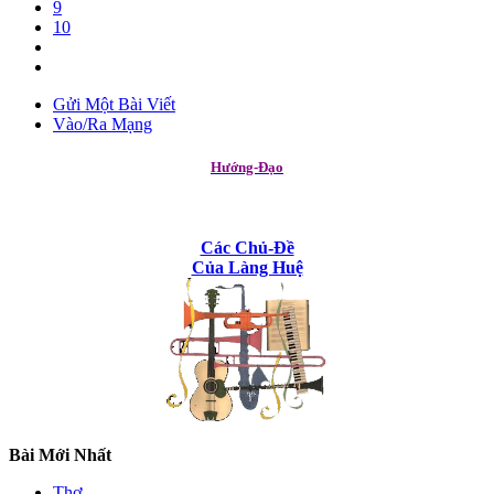
9
10
Gửi Một Bài Viết
Vào/Ra Mạng
Hướng-Đạo
Các Chủ-Đề
Của Làng Huệ
Bài Mới Nhất
Thơ