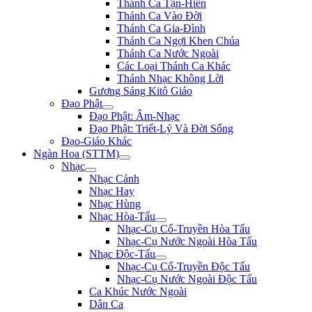
Thánh Ca Tận-Hiến
Thánh Ca Vào Đời
Thánh Ca Gia-Đình
Thánh Ca Ngợi Khen Chúa
Thánh Ca Nước Ngoài
Các Loại Thánh Ca Khác
Thánh Nhạc Không Lời
Gương Sáng Kitô Giáo
Đạo Phật
Đạo Phật: Âm-Nhạc
Đạo Phật: Triết-Lý Và Đời Sống
Đạo-Giáo Khác
Ngàn Hoa (STTM)
Nhạc
Nhạc Cảnh
Nhạc Hay
Nhạc Hùng
Nhạc Hòa-Tấu
Nhạc-Cụ Cổ-Truyền Hòa Tấu
Nhạc-Cụ Nước Ngoài Hòa Tấu
Nhạc Độc-Tấu
Nhạc-Cụ Cổ-Truyền Độc Tấu
Nhạc-Cụ Nước Ngoài Độc Tấu
Ca Khúc Nước Ngoài
Dân Ca