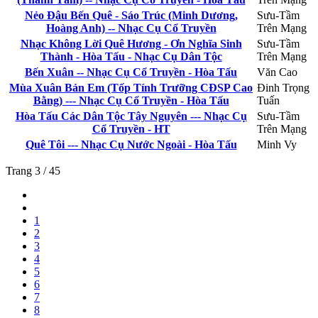
Nẻo Đậu Bến Quê - Sáo Trúc (Minh Dương,
Sưu-Tầm
Hoàng Anh) -- Nhạc Cụ Cổ Truyền
Trên Mạng
Nhạc Không Lời Quê Hương - Ơn Nghĩa Sinh
Sưu-Tầm
Thành - Hòa Tấu - Nhạc Cụ Dân Tộc
Trên Mạng
Bến Xuân -- Nhạc Cụ Cổ Truyền - Hòa Tấu
Văn Cao
Mùa Xuân Bản Em (Tốp Tính Trưỡng CĐSP Cao
Đinh Trọng
Bằng) --- Nhạc Cụ Cổ Truyền - Hòa Tấu
Tuấn
Hòa Tấu Các Dân Tộc Tây Nguyên --- Nhạc Cụ
Sưu-Tầm
Cổ Truyền - HT
Trên Mạng
Quê Tôi --- Nhạc Cụ Nước Ngoài - Hòa Tấu
Minh Vy
Trang 3 / 45
1
2
3
4
5
6
7
8