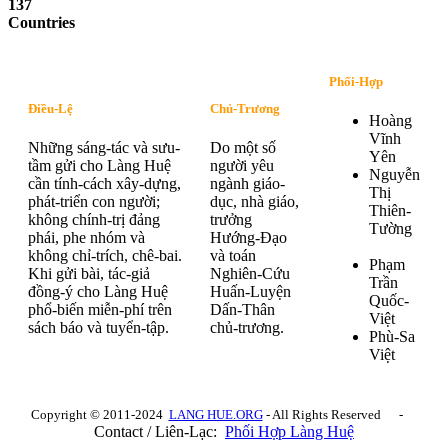
137
Countries
Phối-Hợp
Điều-Lệ
Chủ-Trương
Hoàng
Vĩnh
Những sáng-tác và sưu-
Do một số
Yên
tầm gửi cho Làng Huệ
người yêu
Nguyễn
cần tính-cách xây-dựng,
ngành giáo-
Thị
phát-triển con người;
dục, nhà giáo,
Thiên-
không chính-trị đảng
trưởng
Tường
phái, phe nhóm và
Hướng-Đạo
không chỉ-trích, chê-bai.
và toán
Phạm
Khi gửi bài, tác-giả
Nghiên-Cứu
Trần
đồng-ý cho Làng Huệ
Huấn-Luyện
Quốc-
phổ-biến miễn-phí trên
Dấn-Thân
Việt
sách báo và tuyển-tập.
chủ-trương.
Phù-Sa
Việt
Copyright © 2011-2024
LANG HUE.ORG
- All Rights Reserved -
Contact / Liên-Lạc:
Phối Hợp Làng Huệ