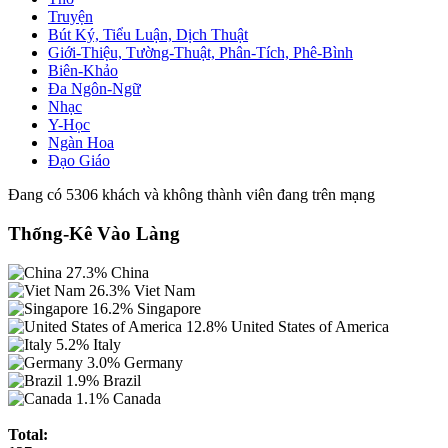
Truyện
Bút Ký, Tiểu Luận, Dịch Thuật
Giới-Thiệu, Tường-Thuật, Phân-Tích, Phê-Bình
Biên-Khảo
Đa Ngôn-Ngữ
Nhạc
Y-Học
Ngàn Hoa
Đạo Giáo
Đang có 5306 khách và không thành viên đang trên mạng
Thống-Kê Vào Làng
27.3%
China
26.3%
Viet Nam
16.2%
Singapore
12.8%
United States of America
5.2%
Italy
3.0%
Germany
1.9%
Brazil
1.1%
Canada
Total: