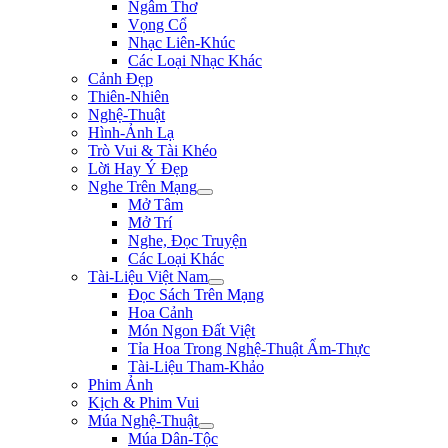
Ngâm Thơ
Vọng Cổ
Nhạc Liên-Khúc
Các Loại Nhạc Khác
Cảnh Đẹp
Thiên-Nhiên
Nghệ-Thuật
Hình-Ảnh Lạ
Trò Vui & Tài Khéo
Lời Hay Ý Đẹp
Nghe Trên Mạng
Mở Tâm
Mở Trí
Nghe, Đọc Truyện
Các Loại Khác
Tài-Liệu Việt Nam
Đọc Sách Trên Mạng
Hoa Cảnh
Món Ngon Đất Việt
Tỉa Hoa Trong Nghệ-Thuật Ẩm-Thực
Tài-Liệu Tham-Khảo
Phim Ảnh
Kịch & Phim Vui
Múa Nghệ-Thuật
Múa Dân-Tộc