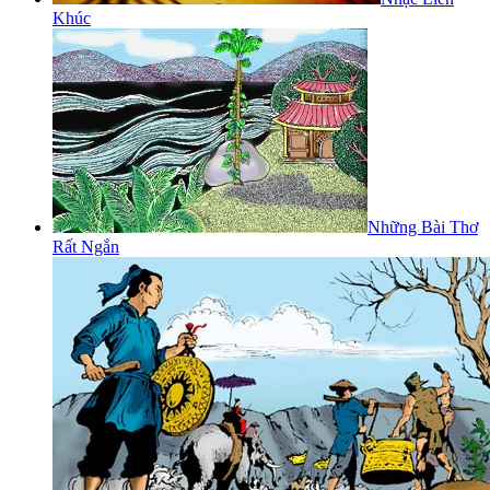
Khúc
Những Bài Thơ
Rất Ngắn