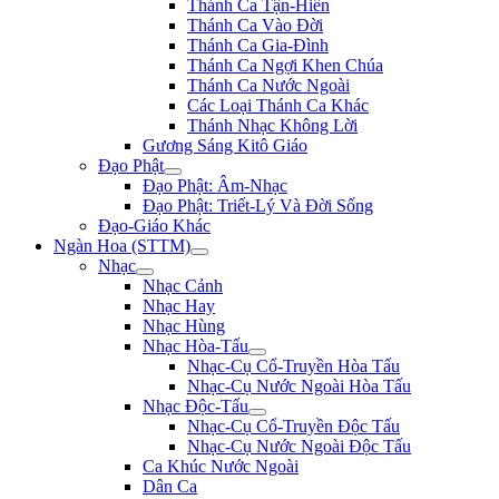
Thánh Ca Tận-Hiến
Thánh Ca Vào Đời
Thánh Ca Gia-Đình
Thánh Ca Ngợi Khen Chúa
Thánh Ca Nước Ngoài
Các Loại Thánh Ca Khác
Thánh Nhạc Không Lời
Gương Sáng Kitô Giáo
Đạo Phật
Đạo Phật: Âm-Nhạc
Đạo Phật: Triết-Lý Và Đời Sống
Đạo-Giáo Khác
Ngàn Hoa (STTM)
Nhạc
Nhạc Cảnh
Nhạc Hay
Nhạc Hùng
Nhạc Hòa-Tấu
Nhạc-Cụ Cổ-Truyền Hòa Tấu
Nhạc-Cụ Nước Ngoài Hòa Tấu
Nhạc Độc-Tấu
Nhạc-Cụ Cổ-Truyền Độc Tấu
Nhạc-Cụ Nước Ngoài Độc Tấu
Ca Khúc Nước Ngoài
Dân Ca