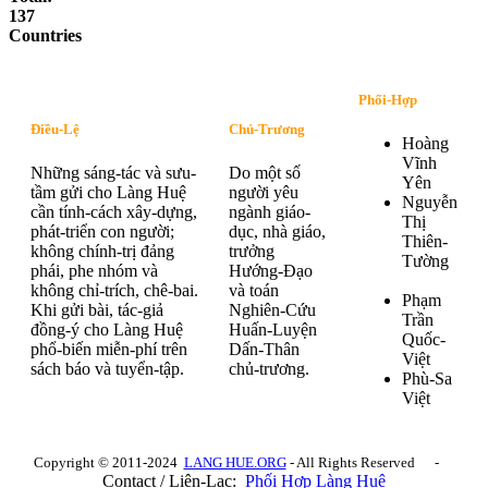
137
Countries
Phối-Hợp
Điều-Lệ
Chủ-Trương
Hoàng
Vĩnh
Những sáng-tác và sưu-
Do một số
Yên
tầm gửi cho Làng Huệ
người yêu
Nguyễn
cần tính-cách xây-dựng,
ngành giáo-
Thị
phát-triển con người;
dục, nhà giáo,
Thiên-
không chính-trị đảng
trưởng
Tường
phái, phe nhóm và
Hướng-Đạo
không chỉ-trích, chê-bai.
và toán
Phạm
Khi gửi bài, tác-giả
Nghiên-Cứu
Trần
đồng-ý cho Làng Huệ
Huấn-Luyện
Quốc-
phổ-biến miễn-phí trên
Dấn-Thân
Việt
sách báo và tuyển-tập.
chủ-trương.
Phù-Sa
Việt
Copyright © 2011-2024
LANG HUE.ORG
- All Rights Reserved -
Contact / Liên-Lạc:
Phối Hợp Làng Huệ