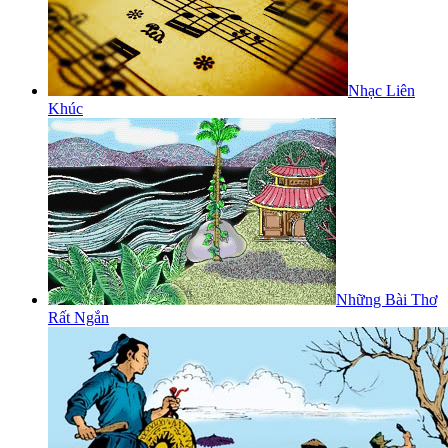
Nhạc Liên
Khúc
Những Bài Thơ
Rất Ngắn