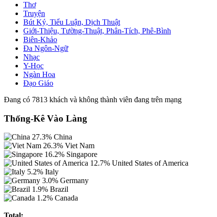
Thơ
Truyện
Bút Ký, Tiểu Luận, Dịch Thuật
Giới-Thiệu, Tường-Thuật, Phân-Tích, Phê-Bình
Biên-Khảo
Đa Ngôn-Ngữ
Nhạc
Y-Học
Ngàn Hoa
Đạo Giáo
Đang có 7813 khách và không thành viên đang trên mạng
Thống-Kê Vào Làng
27.3%
China
26.3%
Viet Nam
16.2%
Singapore
12.7%
United States of America
5.2%
Italy
3.0%
Germany
1.9%
Brazil
1.2%
Canada
Total: