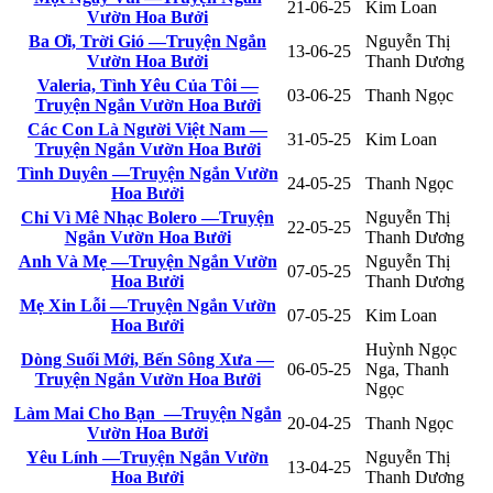
21-06-25
Kim Loan
Vườn Hoa Bưởi
Ba Ơi, Trời Gió —Truyện Ngắn
Nguyễn Thị
13-06-25
Vườn Hoa Bưởi
Thanh Dương
Valeria, Tình Yêu Của Tôi —
03-06-25
Thanh Ngọc
Truyện Ngắn Vườn Hoa Bưởi
Các Con Là Người Việt Nam —
31-05-25
Kim Loan
Truyện Ngắn Vườn Hoa Bưởi
Tình Duyên —Truyện Ngắn Vườn
24-05-25
Thanh Ngọc
Hoa Bưởi
Chỉ Vì Mê Nhạc Bolero —Truyện
Nguyễn Thị
22-05-25
Ngắn Vườn Hoa Bưởi
Thanh Dương
Anh Và Mẹ —Truyện Ngắn Vườn
Nguyễn Thị
07-05-25
Hoa Bưởi
Thanh Dương
Mẹ Xin Lỗi —Truyện Ngắn Vườn
07-05-25
Kim Loan
Hoa Bưởi
Huỳnh Ngọc
Dòng Suối Mới, Bến Sông Xưa —
06-05-25
Nga, Thanh
Truyện Ngắn Vườn Hoa Bưởi
Ngọc
Làm Mai Cho Bạn —Truyện Ngắn
20-04-25
Thanh Ngọc
Vườn Hoa Bưởi
Yêu Lính —Truyện Ngắn Vườn
Nguyễn Thị
13-04-25
Hoa Bưởi
Thanh Dương