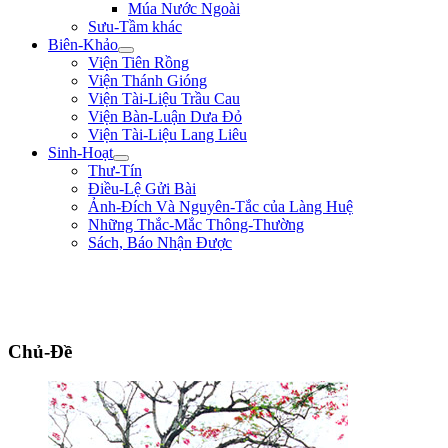
Múa Nước Ngoài
Sưu-Tầm khác
Biên-Khảo
Viện Tiên Rồng
Viện Thánh Gióng
Viện Tài-Liệu Trầu Cau
Viện Bàn-Luận Dưa Đỏ
Viện Tài-Liệu Lang Liêu
Sinh-Hoạt
Thư-Tín
Điều-Lệ Gửi Bài
Ảnh-Đích Và Nguyên-Tắc của Làng Huệ
Những Thắc-Mắc Thông-Thường
Sách, Báo Nhận Được
"Quân lính cốt hòa-thuận, không cốt đông; cốt tinh-nhuệ, không cốt nhiều.
Người khéo thắng là thắng ở chỗ rất mềm-dẻo, chứ không lấy mạnh đè yếu,
nhiều hiếp ít." ** Quang-Trung **
Chủ-Đề