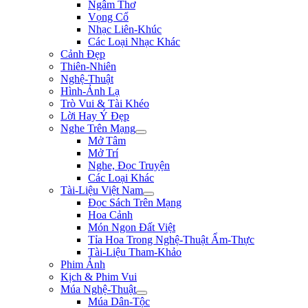
Ngâm Thơ
Vọng Cổ
Nhạc Liên-Khúc
Các Loại Nhạc Khác
Cảnh Đẹp
Thiên-Nhiên
Nghệ-Thuật
Hình-Ảnh Lạ
Trò Vui & Tài Khéo
Lời Hay Ý Đẹp
Nghe Trên Mạng
Mở Tâm
Mở Trí
Nghe, Đọc Truyện
Các Loại Khác
Tài-Liệu Việt Nam
Đọc Sách Trên Mạng
Hoa Cảnh
Món Ngon Đất Việt
Tỉa Hoa Trong Nghệ-Thuật Ẩm-Thực
Tài-Liệu Tham-Khảo
Phim Ảnh
Kịch & Phim Vui
Múa Nghệ-Thuật
Múa Dân-Tộc