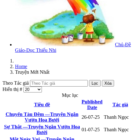
Chủ-Đề
Giáo-Dục Thiếu Nhi
Home
Truyện Mới Nhất
Theo Tác giả
Lọc
Xóa
Hiển thị #
Mục lục
Published
Tiêu đề
Tác giả
Date
Chuyến Tàu Đêm —Truyện Ngắn
26-07-25
Thanh Ngọc
Vườn Hoa Bưởi
Sự Thật —Truyện Ngắn Vườn Hoa
01-07-25
Thanh Ngọc
Bưởi
Một Ngày Vui —Truyện Ngắn