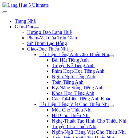
Trang Nhà
Giáo-Dục
Hướng-Đạo Làng Huệ
Phẩm-Vật Của Trân Gian
Sử Thơm Lạc-Hồng
Giáo-Dục Thiếu Nhi
Tài-Liệu Tiếng Anh Cho Thiếu Nhi
Bài Hát Tiếng Anh
Truyện Kể Tiếng Anh
Phim Hoạt-Họa Tiếng Anh
Ngôn-Ngữ Tiếng Anh
Toán Tiếng Anh
Kỹ-Năng Sống Tiếng Anh
Khoa-Học Tiếng Anh
Các Tài-Liệu Tiếng Anh Khác
Tài-Liệu Tiếng Việt Cho Thiếu Nhi
Múa Cho Thiếu Nhi
Hát Cho Thiếu Nhi
Nghệ-Thuật Tạo Hình Cho Thiếu Nhi
Truyện Cho Thiếu Nhi
Ngôn-Ngữ Tiếng Việt Cho Thiếu Nhi
Toán Tiếng Việt Cho Thiếu Nhi