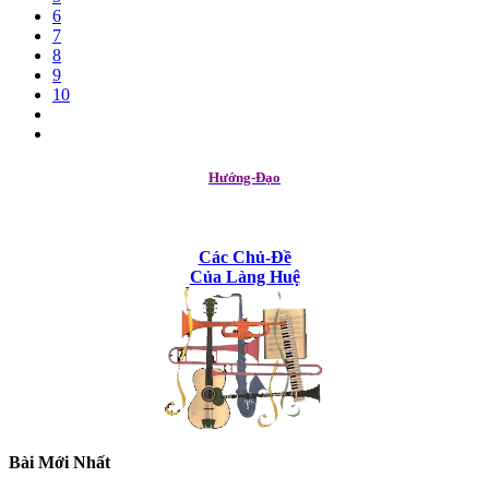
6
7
8
9
10
Hướng-Đạo
Các Chủ-Đề
Của Làng Huệ
Bài Mới Nhất