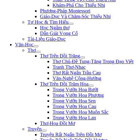
Khám-Phá Cho Thiếu Nhi
Phương-Pháp Montessori
Giáo-Dục Và Chăm-Sóc Thiếu Nhi
Tự Học & Tìm Hiểu
Học Ngâm thơ
Dẫn Giải Vọng Cổ
Tài-Liệu Giáo-Dục
Văn-Học
Thơ
Thơ Trên Đồi Trăng
Thơ Chủ-Đề Tung-Tăng Trong Đạo Việt
Tranh Thơ-Nhac
Thơ Rất Ngắn Trầu Cau
Văn-Nghệ Cộng-Hưởng
Thơ Trên Đồi Trăm Hoa
Trong Vườn Hoa Bưởi
Trong Vườn Hoa Phượng
Trong Vườn Hoa Sen
Trong Vườn Hoa Cau
Trong Vườn Hoa Muôn Sắc
Trong Vườn Hoa Lan
Thơ-Họa Đồi Mơ
Truyện
Truyện Rất Ngắn Trên Đồi Mơ