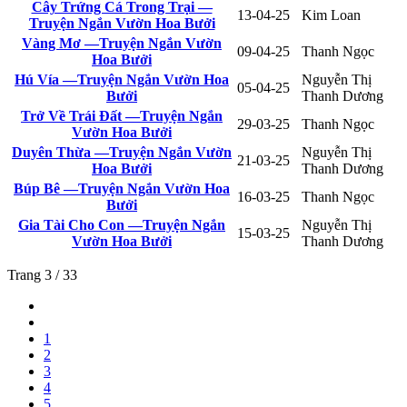
Cây Trứng Cá Trong Trại —
13-04-25
Kim Loan
Truyện Ngắn Vườn Hoa Bưởi
Vàng Mơ —Truyện Ngắn Vườn
09-04-25
Thanh Ngọc
Hoa Bưởi
Hú Vía —Truyện Ngắn Vườn Hoa
Nguyễn Thị
05-04-25
Bưởi
Thanh Dương
Trở Về Trái Đất —Truyện Ngắn
29-03-25
Thanh Ngọc
Vườn Hoa Bưởi
Duyên Thừa —Truyện Ngắn Vườn
Nguyễn Thị
21-03-25
Hoa Bưởi
Thanh Dương
Búp Bê —Truyện Ngắn Vườn Hoa
16-03-25
Thanh Ngọc
Bưởi
Gia Tài Cho Con —Truyện Ngắn
Nguyễn Thị
15-03-25
Vườn Hoa Bưởi
Thanh Dương
Trang 3 / 33
1
2
3
4
5