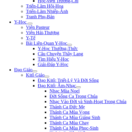
Học-viện Trương-Chi
Triển-Lãm Hội-Họa
Triển-Lãm Nhiếp-Ảnh
Tranh Phụ-Bản
Y-Học
Viện Pasteur
Viện Hải-Thượng
Y-Tế
Bài Liên-Quan Y-Học
Y-Học Thường-Thức
Câu Chuyện Thầy Lang
Tìm Hiểu Y-Hoc
Giải-Đáp Y-Học
Đạo Giáo
Kitô Giáo
Đạo Kitô: Triết-Lý Và Đời Sống
Đạo Kitô: Âm-Nhạc
Nhạc Mùa Noel
Đời Sống Ca Trong Chúa
Nhạc Vào Đời và Sinh-Hoạt Trong Chúa
Thánh Ca Đức Mẹ
Thánh Ca Mùa Vọng
Thánh Ca Mùa Giáng Sinh
Thánh Ca Mùa Chay
Thánh Ca Mùa Phục-Sinh