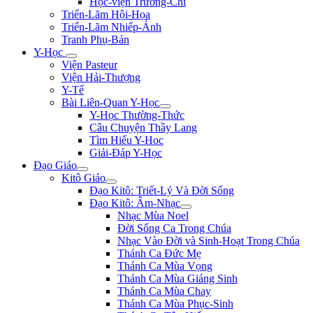
Học-viện Trương-Chi
Triển-Lãm Hội-Họa
Triển-Lãm Nhiếp-Ảnh
Tranh Phụ-Bản
Y-Học
Viện Pasteur
Viện Hải-Thượng
Y-Tế
Bài Liên-Quan Y-Học
Y-Học Thường-Thức
Câu Chuyện Thầy Lang
Tìm Hiểu Y-Hoc
Giải-Đáp Y-Học
Đạo Giáo
Kitô Giáo
Đạo Kitô: Triết-Lý Và Đời Sống
Đạo Kitô: Âm-Nhạc
Nhạc Mùa Noel
Đời Sống Ca Trong Chúa
Nhạc Vào Đời và Sinh-Hoạt Trong Chúa
Thánh Ca Đức Mẹ
Thánh Ca Mùa Vọng
Thánh Ca Mùa Giáng Sinh
Thánh Ca Mùa Chay
Thánh Ca Mùa Phục-Sinh