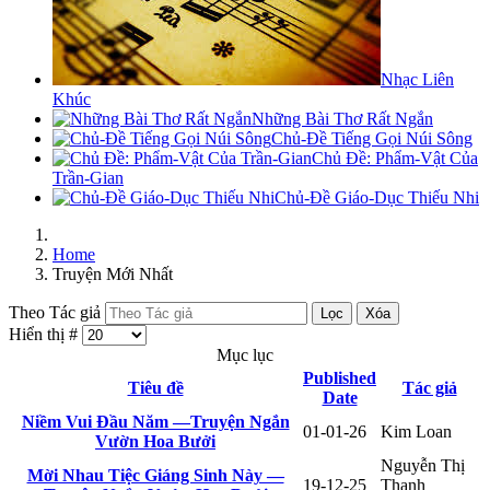
Nhạc Liên
Khúc
Những Bài Thơ Rất Ngắn
Chủ-Đề Tiếng Gọi Núi Sông
Chủ Đề: Phẩm-Vật Của
Trần-Gian
Chủ-Đề Giáo-Dục Thiếu Nhi
Home
Truyện Mới Nhất
Theo Tác giả
Lọc
Xóa
Hiển thị #
Mục lục
Published
Tiêu đề
Tác giả
Date
Niềm Vui Đầu Năm —Truyện Ngắn
01-01-26
Kim Loan
Vườn Hoa Bưởi
Nguyễn Thị
Mời Nhau Tiệc Giáng Sinh Này —
19-12-25
Thanh