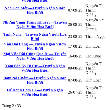
Vườn Hoa Bưởi
Nguyễn Thị
Nhà Con Một —Truyện Ngắn Vườn
07-09-25
Thanh
Hoa Bưởi
Dương
Nguyễn Thị
Những Vầng Trăng Khuyết —Truyện
26-08-25
Thanh
Ngắn Vườn Hoa Bưởi
Dương
Tình Nghi —Truyện Ngắn Vườn Hoa
23-08-25
Thanh Ngọc
Bưởi
Vân Đại Bàng —Truyện Ngắn Vườn
17-08-25
Kim Loan
Hoa Bưởi
Mọi Việc Rồi Cũng Qua Đi — Truyện
16-08-25
Sao Khuê
Ngắn Vườn Hoa Bưởi
Nguyễn Thị
Xóm Bắc Kỳ Di Cư —Truyện Ngắn
09-08-25
Thanh
Vườn Hoa Bưởi
Dương
Bom Nổ Chậm —Truyện Ngắn Vườn
07-08-25
Kim Loan
Hoa Bưởi
Nguyễn Thị
Để Dành Làm Gì —Truyện Ngắn
26-07-25
Thanh
Vườn Hoa Bưởi
Dương
Trang 2 / 33