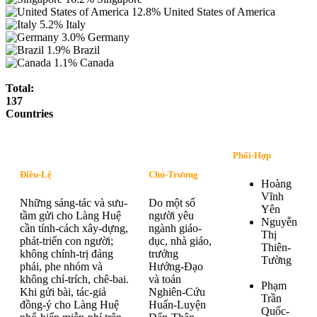
12.8%
United States of America
5.2%
Italy
3.0%
Germany
1.9%
Brazil
1.1%
Canada
Total:
137
Countries
Phối-Hợp
Điều-Lệ
Chủ-Trương
Hoàng
Vĩnh
Những sáng-tác và sưu-
Do một số
Yên
tầm gửi cho Làng Huệ
người yêu
Nguyễn
cần tính-cách xây-dựng,
ngành giáo-
Thị
phát-triển con người;
dục, nhà giáo,
Thiên-
không chính-trị đảng
trưởng
Tường
phái, phe nhóm và
Hướng-Đạo
không chỉ-trích, chê-bai.
và toán
Phạm
Khi gửi bài, tác-giả
Nghiên-Cứu
Trần
đồng-ý cho Làng Huệ
Huấn-Luyện
Quốc-