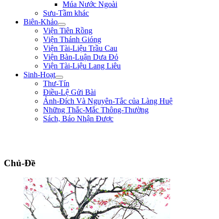
Múa Nước Ngoài
Sưu-Tầm khác
Biên-Khảo
Viện Tiên Rồng
Viện Thánh Gióng
Viện Tài-Liệu Trầu Cau
Viện Bàn-Luận Dưa Đỏ
Viện Tài-Liệu Lang Liêu
Sinh-Hoạt
Thư-Tín
Điều-Lệ Gửi Bài
Ảnh-Đích Và Nguyên-Tắc của Làng Huệ
Những Thắc-Mắc Thông-Thường
Sách, Báo Nhận Được
"Đem đại-nghĩa để thắng hung-tàn. Lấy chí-nhân mà thay cường-bạo." **
Bình Ngô Đại-Cáo **
Chủ-Đề