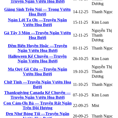
Truyện Ngắn Vườn Hoa Bưởi
Dương
Giáng Sinh Trên Núi — Trong Vườn
14-12-25
Thanh Ngọc
Hoa Bưởi
Ngàn Lời Tạ Ơn —Truyện Ngắn
15-11-25
Kim Loan
Vườn Hoa Bưởi
Nguyễn Thị
Gà Tây 3 Món —Truyện Ngắn Vườn
12-11-25
Thanh
Hoa Bưởi
Dương
Đêm Biển Huyền Hoặc —Truyện
01-11-25
Thanh Ngọc
Ngắn Vườn Hoa Bưởi
Halloween Kể Chuyện —Truyện
26-10-25
Kim Loan
Ngắn Vườn Hoa Bưởi
Nguyễn Thị
Ma Quỷ Gõ Cửa —Truyện Ngắn
19-10-25
Thanh
Vườn Hoa Bưởi
Dương
Chữ Tình —Truyện Ngắn Vườn Hoa
11-10-25
Thanh Ngọc
Bưởi
Thanksgiving Canada Kể Chuyện —
07-10-25
Kim Loan
Truyện Ngắn Vườn Hoa Bưởi
Con Cám-Ơn Bà — Truyện Rất Ngắn
22-09-25
Mist
Trên Đồi Hương
Đen Như Bóng Tối —Truyện Ngắn
20-09-25
Thanh Ngọc