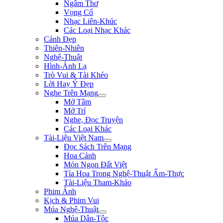
Ngâm Thơ
Vọng Cổ
Nhạc Liên-Khúc
Các Loại Nhạc Khác
Cảnh Đẹp
Thiên-Nhiên
Nghệ-Thuật
Hình-Ảnh Lạ
Trò Vui & Tài Khéo
Lời Hay Ý Đẹp
Nghe Trên Mạng
Mở Tâm
Mở Trí
Nghe, Đọc Truyện
Các Loại Khác
Tài-Liệu Việt Nam
Đọc Sách Trên Mạng
Hoa Cảnh
Món Ngon Đất Việt
Tỉa Hoa Trong Nghệ-Thuật Ẩm-Thực
Tài-Liệu Tham-Khảo
Phim Ảnh
Kịch & Phim Vui
Múa Nghệ-Thuật
Múa Dân-Tộc