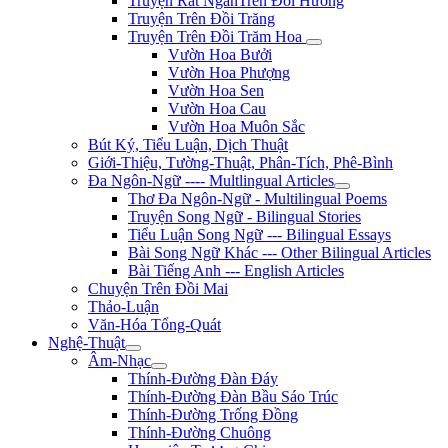
Truyện Rất NgắnTrên Đồi Hương
Truyện Trên Đồi Trăng
Truyện Trên Đồi Trăm Hoa
Vườn Hoa Bưởi
Vườn Hoa Phượng
Vườn Hoa Sen
Vườn Hoa Cau
Vườn Hoa Muôn Sắc
Bút Ký, Tiểu Luận, Dịch Thuật
Giới-Thiệu, Tường-Thuật, Phân-Tích, Phê-Bình
Đa Ngôn-Ngữ ---- Multlingual Articles
Thơ Đa Ngôn-Ngữ - Multilingual Poems
Truyện Song Ngữ - Bilingual Stories
Tiểu Luận Song Ngữ --- Bilingual Essays
Bài Song Ngữ Khác --- Other Bilingual Articles
Bài Tiếng Anh --- English Articles
Chuyện Trên Đồi Mai
Thảo-Luận
Văn-Hóa Tổng-Quát
Nghệ-Thuật
Âm-Nhạc
Thính-Đường Đàn Đáy
Thính-Đường Đàn Bầu Sáo Trúc
Thính-Đường Trống Đồng
Thính-Đường Chuông