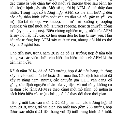
đặc trưng là yếu chân tay đột ngột và thường theo sau bệnh hô
hấp hoặc bịnh gây sốt. Một số người bị AFM có thể thấy đau
nhức. Trong một số trường hợp, AFM có thể ảnh hưởng đến
các dây thần kinh kiểm soát các cơ đầu và cổ, gây ra yếu cơ
mặt (facial droop, weakness), mí mắt rủ xuống (drooping
eyelids) và khó nuốt, nói (slurred speech), hoặc di chuyển tròng
mắt (eye movements). Biến chứng nghiêm trọng nhất của AFM
là suy hô hấp nếu các cơ liên quan đến hô hấp bị suy yếu. Hầu
hết các trường hợp AFM xảy ra ở trẻ em, nhưng đôi khi có thể
xảy ra ở người lớn.
Cho đến nay, trong năm 2019 đã có 11 trường hợp ở tám tiểu
bang và các viên chức cho biết tìm hiểu thêm về AFM là ưu
tiên hàng đầu.
Kể từ năm 2014, đã có 570 trường hợp ở 48 tiểu bang, thường
xảy ra vào cuối mùa hè hoặc đầu mùa thu. Các dịch lớn nhất đã
xảy ra hàng năm, nhưng các chuyên gia CDC vẫn đang cố
gắng xác định nguyên nhân của vụ dịch và nói rằng không có
gì đảm bảo rằng AFM sẽ theo cùng một mô hình, có nghĩa là
cách biểu hiện các triệu chứng có thể thay đổi theo thời gian..
Trong một báo cáo mới, CDC đã phân tích các trường hợp từ
năm 2018, trong đó vụ dịch lớn nhất bao gồm 233 trường hợp
được xác nhận ở 41 tiểu bang với độ tuổi trung bình là 5 tuổi.