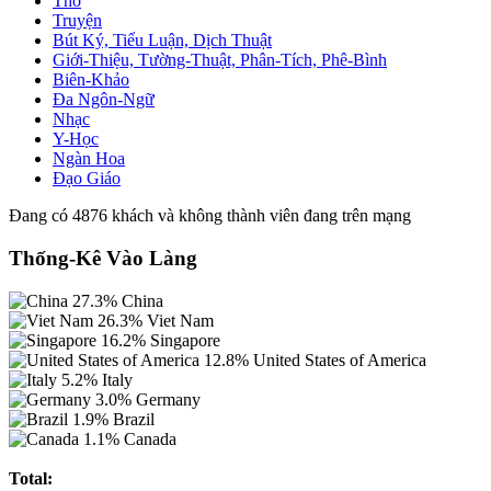
Thơ
Truyện
Bút Ký, Tiểu Luận, Dịch Thuật
Giới-Thiệu, Tường-Thuật, Phân-Tích, Phê-Bình
Biên-Khảo
Đa Ngôn-Ngữ
Nhạc
Y-Học
Ngàn Hoa
Đạo Giáo
Đang có 4876 khách và không thành viên đang trên mạng
Thống-Kê Vào Làng
27.3%
China
26.3%
Viet Nam
16.2%
Singapore
12.8%
United States of America
5.2%
Italy
3.0%
Germany
1.9%
Brazil
1.1%
Canada
Total: