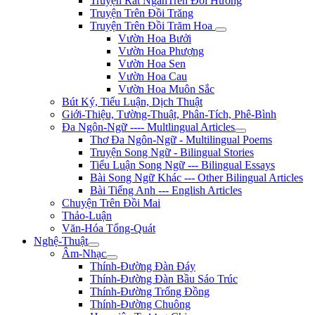
Truyện Rất NgắnTrên Đồi Hương
Truyện Trên Đồi Trăng
Truyện Trên Đồi Trăm Hoa
Vườn Hoa Bưởi
Vườn Hoa Phượng
Vườn Hoa Sen
Vườn Hoa Cau
Vườn Hoa Muôn Sắc
Bút Ký, Tiểu Luận, Dịch Thuật
Giới-Thiệu, Tường-Thuật, Phân-Tích, Phê-Bình
Đa Ngôn-Ngữ ---- Multlingual Articles
Thơ Đa Ngôn-Ngữ - Multilingual Poems
Truyện Song Ngữ - Bilingual Stories
Tiểu Luận Song Ngữ --- Bilingual Essays
Bài Song Ngữ Khác --- Other Bilingual Articles
Bài Tiếng Anh --- English Articles
Chuyện Trên Đồi Mai
Thảo-Luận
Văn-Hóa Tổng-Quát
Nghệ-Thuật
Âm-Nhạc
Thính-Đường Đàn Đáy
Thính-Đường Đàn Bầu Sáo Trúc
Thính-Đường Trống Đồng
Thính-Đường Chuông