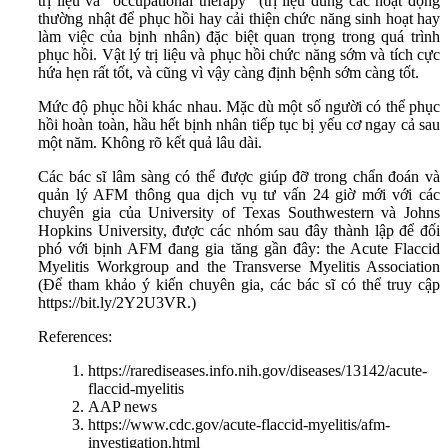
trị liệu và "occupational therapy" (trị liệu dùng các hoạt động
thường nhật để phục hồi hay cải thiện chức năng sinh hoạt hay
làm việc của bịnh nhân) đặc biệt quan trọng trong quá trình
phục hồi. Vật lý trị liệu và phục hồi chức năng sớm và tích cực
hứa hẹn rất tốt, và cũng vì vậy càng định bệnh sớm càng tốt.
Mức độ phục hồi khác nhau. Mặc dù một số người có thể phục
hồi hoàn toàn, hầu hết bịnh nhân tiếp tục bị yếu cơ ngay cả sau
một năm. Không rõ kết quả lâu dài.
Các bác sĩ lâm sàng có thể được giúp đỡ trong chẩn đoán và
quản lý AFM thông qua dịch vụ tư vấn 24 giờ mới với các
chuyên gia của University of Texas Southwestern và Johns
Hopkins University, được các nhóm sau đây thành lập để đối
phó với bịnh AFM đang gia tăng gần đây: the Acute Flaccid
Myelitis Workgroup and the Transverse Myelitis Association
(Để tham khảo ý kiến ​​chuyên gia, các bác sĩ có thể truy cập
https://bit.ly/2Y2U3VR.)
References:
https://rarediseases.info.nih.gov/diseases/13142/acute-
flaccid-myelitis
AAP news
https://www.cdc.gov/acute-flaccid-myelitis/afm-
investigation.html