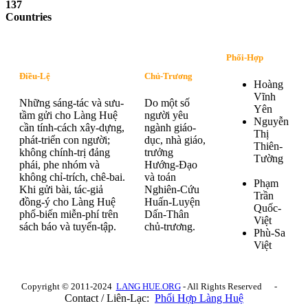
137
Countries
Phối-Hợp
Điều-Lệ
Chủ-Trương
Hoàng
Vĩnh
Những sáng-tác và sưu-
Do một số
Yên
tầm gửi cho Làng Huệ
người yêu
Nguyễn
cần tính-cách xây-dựng,
ngành giáo-
Thị
phát-triển con người;
dục, nhà giáo,
Thiên-
không chính-trị đảng
trưởng
Tường
phái, phe nhóm và
Hướng-Đạo
không chỉ-trích, chê-bai.
và toán
Phạm
Khi gửi bài, tác-giả
Nghiên-Cứu
Trần
đồng-ý cho Làng Huệ
Huấn-Luyện
Quốc-
phổ-biến miễn-phí trên
Dấn-Thân
Việt
sách báo và tuyển-tập.
chủ-trương.
Phù-Sa
Việt
Copyright © 2011-2024
LANG HUE.ORG
- All Rights Reserved -
Contact / Liên-Lạc:
Phối Hợp Làng Huệ