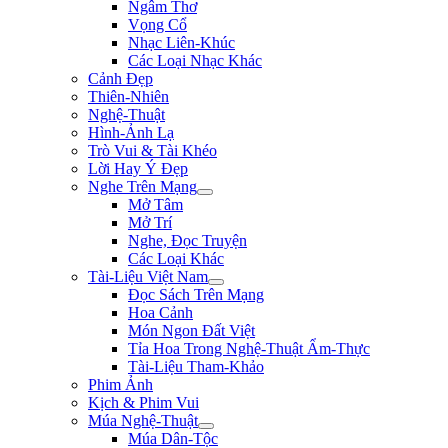
Ngâm Thơ
Vọng Cổ
Nhạc Liên-Khúc
Các Loại Nhạc Khác
Cảnh Đẹp
Thiên-Nhiên
Nghệ-Thuật
Hình-Ảnh Lạ
Trò Vui & Tài Khéo
Lời Hay Ý Đẹp
Nghe Trên Mạng
Mở Tâm
Mở Trí
Nghe, Đọc Truyện
Các Loại Khác
Tài-Liệu Việt Nam
Đọc Sách Trên Mạng
Hoa Cảnh
Món Ngon Đất Việt
Tỉa Hoa Trong Nghệ-Thuật Ẩm-Thực
Tài-Liệu Tham-Khảo
Phim Ảnh
Kịch & Phim Vui
Múa Nghệ-Thuật
Múa Dân-Tộc