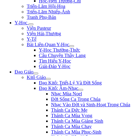
Học-viện Trương-Chi
Triển-Lãm Hội-Họa
Triển-Lãm Nhiếp-Ảnh
Tranh Phụ-Bản
Y-Học
Viện Pasteur
Viện Hải-Thượng
Y-Tế
Bài Liên-Quan Y-Học
Y-Học Thường-Thức
Câu Chuyện Thầy Lang
Tìm Hiểu Y-Hoc
Giải-Đáp Y-Học
Đạo Giáo
Kitô Giáo
Đạo Kitô: Triết-Lý Và Đời Sống
Đạo Kitô: Âm-Nhạc
Nhạc Mùa Noel
Đời Sống Ca Trong Chúa
Nhạc Vào Đời và Sinh-Hoạt Trong Chúa
Thánh Ca Đức Mẹ
Thánh Ca Mùa Vọng
Thánh Ca Mùa Giáng Sinh
Thánh Ca Mùa Chay
Thánh Ca Mùa Phục-Sinh