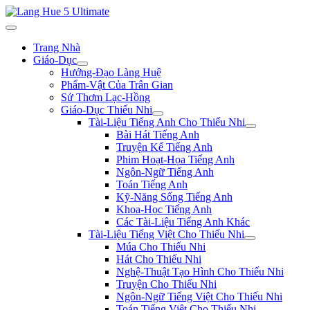
Trang Nhà
Giáo-Dục
Hướng-Đạo Làng Huệ
Phẩm-Vật Của Trân Gian
Sử Thơm Lạc-Hồng
Giáo-Dục Thiếu Nhi
Tài-Liệu Tiếng Anh Cho Thiếu Nhi
Bài Hát Tiếng Anh
Truyện Kể Tiếng Anh
Phim Hoạt-Họa Tiếng Anh
Ngôn-Ngữ Tiếng Anh
Toán Tiếng Anh
Kỹ-Năng Sống Tiếng Anh
Khoa-Học Tiếng Anh
Các Tài-Liệu Tiếng Anh Khác
Tài-Liệu Tiếng Việt Cho Thiếu Nhi
Múa Cho Thiếu Nhi
Hát Cho Thiếu Nhi
Nghệ-Thuật Tạo Hình Cho Thiếu Nhi
Truyện Cho Thiếu Nhi
Ngôn-Ngữ Tiếng Việt Cho Thiếu Nhi
Toán Tiếng Việt Cho Thiếu Nhi