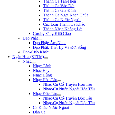
Thánh Ca Tận-Hiến
Thánh Ca Vào Đời
Thánh Ca Gia-Đình
Thánh Ca Ngợi Khen Chúa
Thánh Ca Nước Ngoài
Các Loại Thánh Ca Khác
Thánh Nhạc Không Lời
Gương Sáng Kitô Giáo
Đạo Phật
Đạo Phật: Âm-Nhạc
Đạo Phật: Triết-Lý Và Đời Sống
Đạo-Giáo Khác
Ngàn Hoa (STTM)
Nhạc
Nhạc Cảnh
Nhạc Hay
Nhạc Hùng
Nhạc Hòa-Tấu
Nhạc-Cụ Cổ-Truyền Hòa Tấu
Nhạc-Cụ Nước Ngoài Hòa Tấu
Nhạc Độc-Tấu
Nhạc-Cụ Cổ-Truyền Độc Tấu
Nhạc-Cụ Nước Ngoài Độc Tấu
Ca Khúc Nước Ngoài
Dân Ca