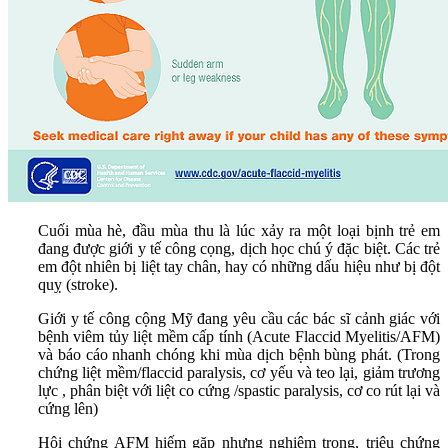
Cuối mùa hè, đầu mùa thu là lúc xảy ra một loại bịnh trẻ em
đang được giới y tế công cọng, dịch học chú ý đặc biệt. Các trẻ
em đột nhiên bị liệt tay chân, hay có những dấu hiệu như bị đột
quỵ (stroke).
Giới y tế công cộng Mỹ đang yêu cầu các bác sĩ cảnh giác với
bệnh viêm tủy liệt mềm cấp tính (Acute Flaccid Myelitis/AFM)
và báo cáo nhanh chóng khi mùa dịch bệnh bùng phát. (Trong
chứng liệt mềm/flaccid paralysis, cơ yếu và teo lại, giảm trương
lực , phân biệt với liệt co cứng /spastic paralysis, cơ co rút lại và
cứng lên)
Hội chứng AFM hiếm gặp nhưng nghiêm trọng, triệu chứng