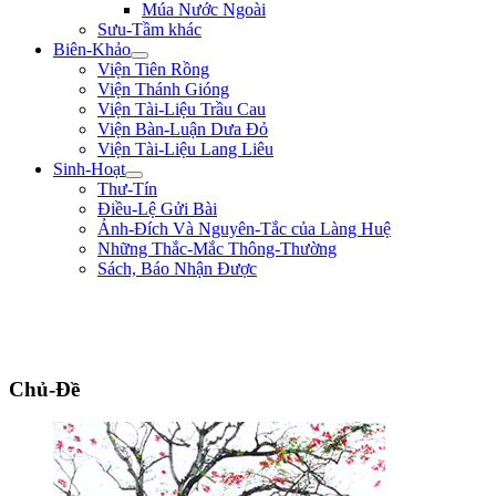
Múa Nước Ngoài
Sưu-Tầm khác
Biên-Khảo
Viện Tiên Rồng
Viện Thánh Gióng
Viện Tài-Liệu Trầu Cau
Viện Bàn-Luận Dưa Đỏ
Viện Tài-Liệu Lang Liêu
Sinh-Hoạt
Thư-Tín
Điều-Lệ Gửi Bài
Ảnh-Đích Và Nguyên-Tắc của Làng Huệ
Những Thắc-Mắc Thông-Thường
Sách, Báo Nhận Được
"Quân lính cốt hòa-thuận, không cốt đông; cốt tinh-nhuệ, không cốt nhiều.
Người khéo thắng là thắng ở chỗ rất mềm-dẻo, chứ không lấy mạnh đè yếu,
nhiều hiếp ít." ** Quang-Trung **
Chủ-Đề