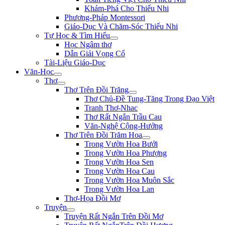
Khám-Phá Cho Thiếu Nhi
Phương-Pháp Montessori
Giáo-Dục Và Chăm-Sóc Thiếu Nhi
Tự Học & Tìm Hiểu
Học Ngâm thơ
Dẫn Giải Vọng Cổ
Tài-Liệu Giáo-Dục
Văn-Học
Thơ
Thơ Trên Đồi Trăng
Thơ Chủ-Đề Tung-Tăng Trong Đạo Việt
Tranh Thơ-Nhac
Thơ Rất Ngắn Trầu Cau
Văn-Nghệ Cộng-Hưởng
Thơ Trên Đồi Trăm Hoa
Trong Vườn Hoa Bưởi
Trong Vườn Hoa Phượng
Trong Vườn Hoa Sen
Trong Vườn Hoa Cau
Trong Vườn Hoa Muôn Sắc
Trong Vườn Hoa Lan
Thơ-Họa Đồi Mơ
Truyện
Truyện Rất Ngắn Trên Đồi Mơ