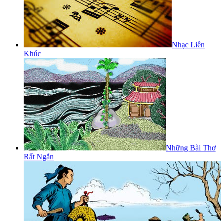
Nhạc Liên
Khúc
Những Bài Thơ
Rất Ngắn