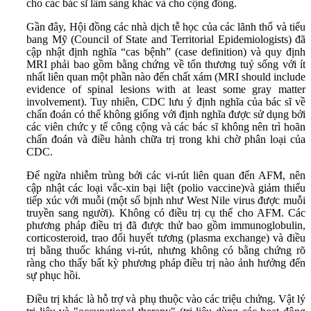
cho các bác sĩ lâm sàng khác và cho cộng đồng.
Gần đây, Hội đồng các nhà dịch tễ học của các lãnh thổ và tiểu
bang Mỹ (Council of State and Territorial Epidemiologists) đã
cập nhật định nghĩa “cas bệnh” (case definition) và quy định
MRI phải bao gồm bằng chứng về tổn thương tuỷ sống với ít
nhất liên quan một phần nào đến chất xám (MRI should include
evidence of spinal lesions with at least some gray matter
involvement). Tuy nhiên, CDC lưu ý định nghĩa của bác sĩ về
chẩn đoán có thể không giống với định nghĩa được sử dụng bởi
các viên chức y tế công cộng và các bác sĩ không nên trì hoãn
chẩn đoán và điều hành chữa trị trong khi chờ phân loại của
CDC.
Để ngừa nhiễm trùng bởi các vi-rút liên quan đến AFM, nên
cập nhật các loại vắc-xin bại liệt (polio vaccine)và giảm thiểu
tiếp xúc với muỗi (một số bịnh như West Nile virus được muỗi
truyền sang người). Không có điều trị cụ thể cho AFM. Các
phương pháp điều trị đã được thử bao gồm immunoglobulin,
corticosteroid, trao đổi huyết tương (plasma exchange) và điều
trị bằng thuốc kháng vi-rút, nhưng không có bằng chứng rõ
ràng cho thấy bất kỳ phương pháp điều trị nào ảnh hưởng đến
sự phục hồi.
Điều trị khác là hỗ trợ và phụ thuộc vào các triệu chứng. Vật lý