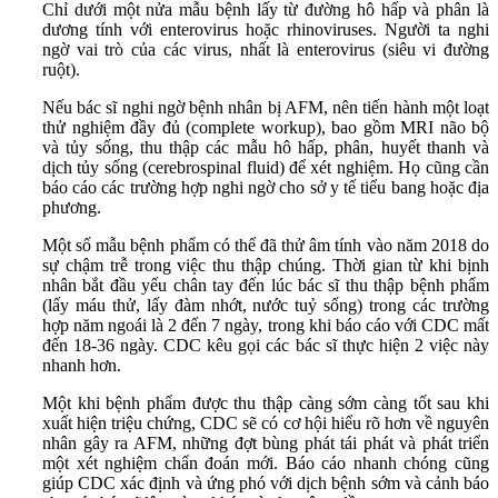
Chỉ dưới một nửa mẫu bệnh lấy từ đường hô hấp và phân là
dương tính với enterovirus hoặc rhinoviruses. Người ta nghi
ngờ vai trò của các virus, nhất là enterovirus (siêu vi đường
ruột).
Nếu bác sĩ nghi ngờ bệnh nhân bị AFM, nên tiến hành một loạt
thử nghiệm đầy đủ (complete workup), bao gồm MRI não bộ
và tủy sống, thu thập các mẫu hô hấp, phân, huyết thanh và
dịch tủy sống (cerebrospinal fluid) để xét nghiệm. Họ cũng cần
báo cáo các trường hợp nghi ngờ cho sở y tế tiểu bang hoặc địa
phương.
Một số mẫu bệnh phẩm có thể đã thử âm tính vào năm 2018 do
sự chậm trễ trong việc thu thập chúng. Thời gian từ khi bịnh
nhân bắt đầu yếu chân tay đến lúc bác sĩ thu thập bệnh phẩm
(lấy máu thử, lấy đàm nhớt, nước tuỷ sống) trong các trường
hợp năm ngoái là 2 đến 7 ngày, trong khi báo cáo với CDC mất
đến 18-36 ngày. CDC kêu gọi các bác sĩ thực hiện 2 việc này
nhanh hơn.
Một khi bệnh phẩm được thu thập càng sớm càng tốt sau khi
xuất hiện triệu chứng, CDC sẽ có cơ hội hiểu rõ hơn về nguyên
nhân gây ra AFM, những đợt bùng phát tái phát và phát triển
một xét nghiệm chẩn đoán mới. Báo cáo nhanh chóng cũng
giúp CDC xác định và ứng phó với dịch bệnh sớm và cảnh báo