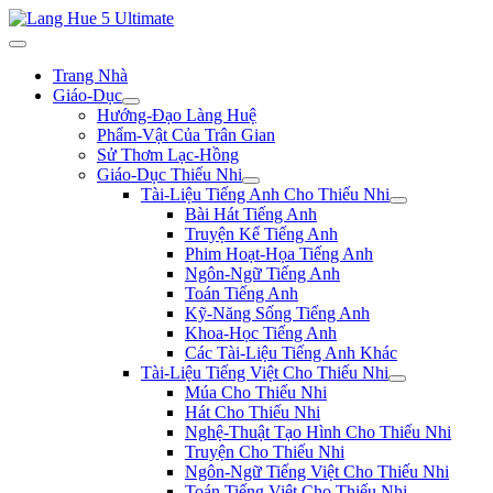
Trang Nhà
Giáo-Dục
Hướng-Đạo Làng Huệ
Phẩm-Vật Của Trân Gian
Sử Thơm Lạc-Hồng
Giáo-Dục Thiếu Nhi
Tài-Liệu Tiếng Anh Cho Thiếu Nhi
Bài Hát Tiếng Anh
Truyện Kể Tiếng Anh
Phim Hoạt-Họa Tiếng Anh
Ngôn-Ngữ Tiếng Anh
Toán Tiếng Anh
Kỹ-Năng Sống Tiếng Anh
Khoa-Học Tiếng Anh
Các Tài-Liệu Tiếng Anh Khác
Tài-Liệu Tiếng Việt Cho Thiếu Nhi
Múa Cho Thiếu Nhi
Hát Cho Thiếu Nhi
Nghệ-Thuật Tạo Hình Cho Thiếu Nhi
Truyện Cho Thiếu Nhi
Ngôn-Ngữ Tiếng Việt Cho Thiếu Nhi
Toán Tiếng Việt Cho Thiếu Nhi