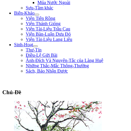
Múa Nước Ngoài
Sưu-Tầm khác
Biên-Khảo
Viện Tiên Rồng
Viện Thánh Gióng
Viện Tài-Liệu Trầu Cau
Viện Bàn-Luận Dưa Đỏ
Viện Tài-Liệu Lang Liêu
Sinh-Hoạt
Thư-Tín
Điều-Lệ Gửi Bài
Ảnh-Đích Và Nguyên-Tắc của Làng Huệ
Những Thắc-Mắc Thông-Thường
Sách, Báo Nhận Được
"Biết lỗi, không khó; đổi lỗi mới khó. Nói điều thiện không khó, làm điều thiệ
Chủ-Đề