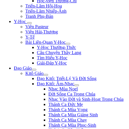
Học-viện Trương-Chi
Triển-Lãm Hội-Họa
Triển-Lãm Nhiếp-Ảnh
Tranh Phụ-Bản
Y-Học
Viện Pasteur
Viện Hải-Thượng
Y-Tế
Bài Liên-Quan Y-Học
Y-Học Thường-Thức
Câu Chuyện Thầy Lang
Tìm Hiểu Y-Hoc
Giải-Đáp Y-Học
Đạo Giáo
Kitô Giáo
Đạo Kitô: Triết-Lý Và Đời Sống
Đạo Kitô: Âm-Nhạc
Nhạc Mùa Noel
Đời Sống Ca Trong Chúa
Nhạc Vào Đời và Sinh-Hoạt Trong Chúa
Thánh Ca Đức Mẹ
Thánh Ca Mùa Vọng
Thánh Ca Mùa Giáng Sinh
Thánh Ca Mùa Chay
Thánh Ca Mùa Phục-Sinh