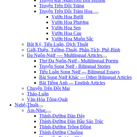
Truyện Rất NgắnTrên Đồi Hương
Truyện Trên Đồi Trăng
Truyện Trên Đồi Trăm Hoa
Vườn Hoa Bưởi
Vườn Hoa Phượng
Vườn Hoa Sen
Vườn Hoa Cau
Vườn Hoa Muôn Sắc
Bút Ký, Tiểu Luận, Dịch Thuật
Giới-Thiệu, Tường-Thuật, Phân-Tích, Phê-Bình
Đa Ngôn-Ngữ ---- Multlingual Articles
Thơ Đa Ngôn-Ngữ - Multilingual Poems
Truyện Song Ngữ - Bilingual Stories
Tiểu Luận Song Ngữ --- Bilingual Essays
Bài Song Ngữ Khác --- Other Bilingual Articles
Bài Tiếng Anh --- English Articles
Chuyện Trên Đồi Mai
Thảo-Luận
Văn-Hóa Tổng-Quát
Nghệ-Thuật
Âm-Nhạc
Thính-Đường Đàn Đáy
Thính-Đường Đàn Bầu Sáo Trúc
Thính-Đường Trống Đồng
Thính-Đường Chuông