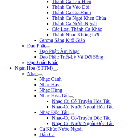
Thánh Ca Tận-Hiến
Thánh Ca Vào Đời
Thánh Ca Gia-Đình
Thánh Ca Ngợi Khen Chúa
Thánh Ca Nước Ngoài
Các Loại Thánh Ca Khác
Thánh Nhạc Không Lời
Gương Sáng Kitô Giáo
Đạo Phật
Đạo Phật: Âm-Nhạc
Đạo Phật: Triết-Lý Và Đời Sống
Đạo-Giáo Khác
Ngàn Hoa (STTM)
Nhạc
Nhạc Cảnh
Nhạc Hay
Nhạc Hùng
Nhạc Hòa-Tấu
Nhạc-Cụ Cổ-Truyền Hòa Tấu
Nhạc-Cụ Nước Ngoài Hòa Tấu
Nhạc Độc-Tấu
Nhạc-Cụ Cổ-Truyền Độc Tấu
Nhạc-Cụ Nước Ngoài Độc Tấu
Ca Khúc Nước Ngoài
Dân Ca