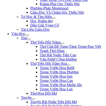
Khám-Phá Cho Thiếu Nhi
Phương-Pháp Montessori
Giáo-Dục Và Chăm-Sóc Thiếu Nhi
Tự Học & Tìm Hiểu
Học Ngâm thơ
Dẫn Giải Vọng Cổ
Tài-Liệu Giáo-Dục
Văn-Học
Thơ
Thơ Trên Đồi Trăng
Thơ Chủ-Đề Tung-Tăng Trong Đạo Việt
Tranh Thơ-Nhac
Thơ Rất Ngắn Trầu Cau
Văn-Nghệ Cộng-Hưởng
Thơ Trên Đồi Trăm Hoa
Trong Vườn Hoa Bưởi
Trong Vườn Hoa Phượng
Trong Vườn Hoa Sen
Trong Vườn Hoa Cau
Trong Vườn Hoa Muôn Sắc
Trong Vườn Hoa Lan
Thơ-Họa Đồi Mơ
Truyện
Truyện Rất Ngắn Trên Đồi Mơ