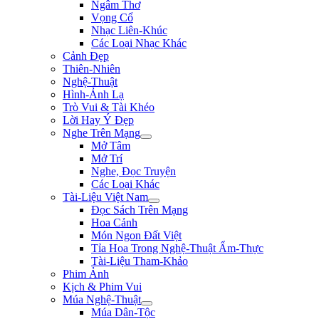
Ngâm Thơ
Vọng Cổ
Nhạc Liên-Khúc
Các Loại Nhạc Khác
Cảnh Đẹp
Thiên-Nhiên
Nghệ-Thuật
Hình-Ảnh Lạ
Trò Vui & Tài Khéo
Lời Hay Ý Đẹp
Nghe Trên Mạng
Mở Tâm
Mở Trí
Nghe, Đọc Truyện
Các Loại Khác
Tài-Liệu Việt Nam
Đọc Sách Trên Mạng
Hoa Cảnh
Món Ngon Đất Việt
Tỉa Hoa Trong Nghệ-Thuật Ẩm-Thực
Tài-Liệu Tham-Khảo
Phim Ảnh
Kịch & Phim Vui
Múa Nghệ-Thuật
Múa Dân-Tộc