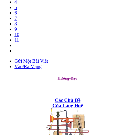
4
5
6
7
8
9
10
11
Gửi Một Bài Viết
Vào/Ra Mạng
Hướng-Đạo
Các Chủ-Đề
Của Làng Huệ