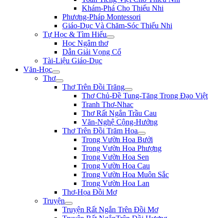
Khám-Phá Cho Thiếu Nhi
Phương-Pháp Montessori
Giáo-Dục Và Chăm-Sóc Thiếu Nhi
Tự Học & Tìm Hiểu
Học Ngâm thơ
Dẫn Giải Vọng Cổ
Tài-Liệu Giáo-Dục
Văn-Học
Thơ
Thơ Trên Đồi Trăng
Thơ Chủ-Đề Tung-Tăng Trong Đạo Việt
Tranh Thơ-Nhac
Thơ Rất Ngắn Trầu Cau
Văn-Nghệ Cộng-Hưởng
Thơ Trên Đồi Trăm Hoa
Trong Vườn Hoa Bưởi
Trong Vườn Hoa Phượng
Trong Vườn Hoa Sen
Trong Vườn Hoa Cau
Trong Vườn Hoa Muôn Sắc
Trong Vườn Hoa Lan
Thơ-Họa Đồi Mơ
Truyện
Truyện Rất Ngắn Trên Đồi Mơ