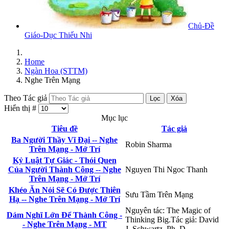
Chủ-Đề
Giáo-Dục Thiếu Nhi
Home
Ngàn Hoa (STTM)
Nghe Trên Mạng
Theo Tác giả
Lọc
Xóa
Hiển thị #
Mục lục
Tiêu đề
Tác giả
Ba Người Thầy Vĩ Đại -- Nghe
Robin Sharma
Trên Mạng - Mở Trí
Kỷ Luật Tự Giác - Thói Quen
Của Người Thành Công -- Nghe
Nguyen Thi Ngoc Thanh
Trên Mạng - Mở Trí
Khéo Ăn Nói Sẽ Có Được Thiên
Sưu Tầm Trên Mạng
Hạ -- Nghe Trên Mạng - Mở Trí
Nguyên tác: The Magic of
Dám Nghĩ Lớn Để Thành Công -
Thinking Big.Tác giả: David
- Nghe Trên Mạng - MT
J. Schwartz, Ph. D