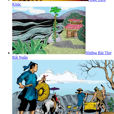
Khúc
Những Bài Thơ
Rất Ngắn