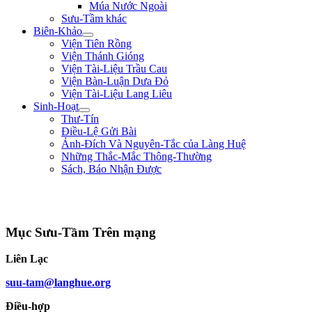
Múa Nước Ngoài
Sưu-Tầm khác
Biên-Khảo
Viện Tiên Rồng
Viện Thánh Gióng
Viện Tài-Liệu Trầu Cau
Viện Bàn-Luận Dưa Đỏ
Viện Tài-Liệu Lang Liêu
Sinh-Hoạt
Thư-Tín
Điều-Lệ Gửi Bài
Ảnh-Đích Và Nguyên-Tắc của Làng Huệ
Những Thắc-Mắc Thông-Thường
Sách, Báo Nhận Được
"Làm trai sinh ở trên đời, nên giúp nạn lớn, lập công to, để tiếng thơm muôn
đời, chứ sao chịu bo bo làm đầy-tớ người!" ** Lê Lợi **
Mục Sưu-Tầm Trên mạng
Liên Lạc
suu-tam@langhue.org
Điều-hợp