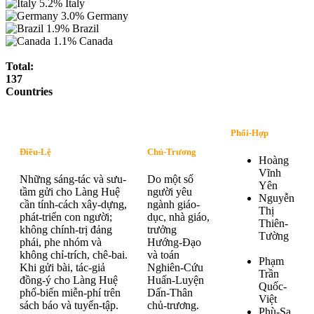
5.2%
Italy
3.0%
Germany
1.9%
Brazil
1.1%
Canada
Total:
137
Countries
Phối-Hợp
Điều-Lệ
Chủ-Trương
Hoàng
Vĩnh
Những sáng-tác và sưu-
Do một số
Yên
tầm gửi cho Làng Huệ
người yêu
Nguyễn
cần tính-cách xây-dựng,
ngành giáo-
Thị
phát-triển con người;
dục, nhà giáo,
Thiên-
không chính-trị đảng
trưởng
Tường
phái, phe nhóm và
Hướng-Đạo
không chỉ-trích, chê-bai.
và toán
Phạm
Khi gửi bài, tác-giả
Nghiên-Cứu
Trần
đồng-ý cho Làng Huệ
Huấn-Luyện
Quốc-
phổ-biến miễn-phí trên
Dấn-Thân
Việt
sách báo và tuyển-tập.
chủ-trương.
Phù-Sa