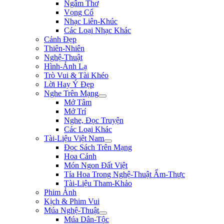
Ngâm Thơ
Vọng Cổ
Nhạc Liên-Khúc
Các Loại Nhạc Khác
Cảnh Đẹp
Thiên-Nhiên
Nghệ-Thuật
Hình-Ảnh Lạ
Trò Vui & Tài Khéo
Lời Hay Ý Đẹp
Nghe Trên Mạng
Mở Tâm
Mở Trí
Nghe, Đọc Truyện
Các Loại Khác
Tài-Liệu Việt Nam
Đọc Sách Trên Mạng
Hoa Cảnh
Món Ngon Đất Việt
Tỉa Hoa Trong Nghệ-Thuật Ẩm-Thực
Tài-Liệu Tham-Khảo
Phim Ảnh
Kịch & Phim Vui
Múa Nghệ-Thuật
Múa Dân-Tộc