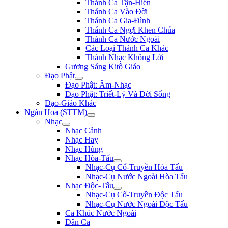
Thánh Ca Tận-Hiến
Thánh Ca Vào Đời
Thánh Ca Gia-Đình
Thánh Ca Ngợi Khen Chúa
Thánh Ca Nước Ngoài
Các Loại Thánh Ca Khác
Thánh Nhạc Không Lời
Gương Sáng Kitô Giáo
Đạo Phật
Đạo Phật: Âm-Nhạc
Đạo Phật: Triết-Lý Và Đời Sống
Đạo-Giáo Khác
Ngàn Hoa (STTM)
Nhạc
Nhạc Cảnh
Nhạc Hay
Nhạc Hùng
Nhạc Hòa-Tấu
Nhạc-Cụ Cổ-Truyền Hòa Tấu
Nhạc-Cụ Nước Ngoài Hòa Tấu
Nhạc Độc-Tấu
Nhạc-Cụ Cổ-Truyền Độc Tấu
Nhạc-Cụ Nước Ngoài Độc Tấu
Ca Khúc Nước Ngoài
Dân Ca