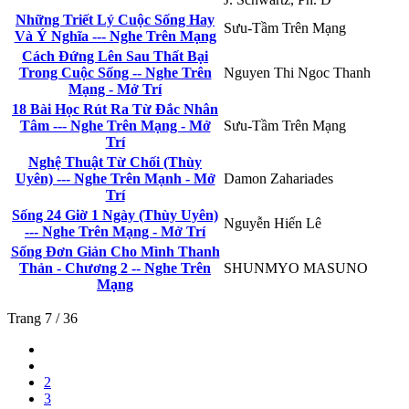
Những Triết Lý Cuộc Sống Hay
Sưu-Tầm Trên Mạng
Và Ý Nghĩa --- Nghe Trên Mạng
Cách Đứng Lên Sau Thất Bại
Trong Cuộc Sống -- Nghe Trên
Nguyen Thi Ngoc Thanh
Mạng - Mở Trí
18 Bài Học Rút Ra Từ Đắc Nhân
Tâm --- Nghe Trên Mạng - Mở
Sưu-Tầm Trên Mạng
Trí
Nghệ Thuật Từ Chối (Thùy
Uyên) --- Nghe Trên Mạnh - Mở
Damon Zahariades
Trí
Sống 24 Giờ 1 Ngày (Thùy Uyên)
Nguyễn Hiến Lê
--- Nghe Trên Mạng - Mở Trí
Sống Đơn Giản Cho Mình Thanh
Thản - Chương 2 -- Nghe Trên
SHUNMYO MASUNO
Mạng
Trang 7 / 36
2
3