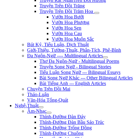
Truyện Rất NgắnTrên Đồi Hương
Truyện Trên Đồi Trăng
Truyện Trên Đồi Trăm Hoa
Vườn Hoa Bưởi
Vườn Hoa Phượng
Vườn Hoa Sen
Vườn Hoa Cau
Vườn Hoa Muôn Sắc
Bút Ký, Tiểu Luận, Dịch Thuật
Giới-Thiệu, Tường-Thuật, Phân-Tích, Phê-Bình
Đa Ngôn-Ngữ ---- Multlingual Articles
Thơ Đa Ngôn-Ngữ - Multilingual Poems
Truyện Song Ngữ - Bilingual Stories
Tiểu Luận Song Ngữ --- Bilingual Essays
Bài Song Ngữ Khác --- Other Bilingual Articles
Bài Tiếng Anh --- English Articles
Chuyện Trên Đồi Mai
Thảo-Luận
Văn-Hóa Tổng-Quát
Nghệ-Thuật
Âm-Nhạc
Thính-Đường Đàn Đáy
Thính-Đường Đàn Bầu Sáo Trúc
Thính-Đường Trống Đồng
Thính-Đường Chuông