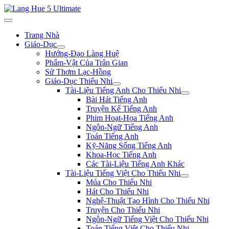
Trang Nhà
Giáo-Dục
Hướng-Đạo Làng Huệ
Phẩm-Vật Của Trân Gian
Sử Thơm Lạc-Hồng
Giáo-Dục Thiếu Nhi
Tài-Liệu Tiếng Anh Cho Thiếu Nhi
Bài Hát Tiếng Anh
Truyện Kể Tiếng Anh
Phim Hoạt-Họa Tiếng Anh
Ngôn-Ngữ Tiếng Anh
Toán Tiếng Anh
Kỹ-Năng Sống Tiếng Anh
Khoa-Học Tiếng Anh
Các Tài-Liệu Tiếng Anh Khác
Tài-Liệu Tiếng Việt Cho Thiếu Nhi
Múa Cho Thiếu Nhi
Hát Cho Thiếu Nhi
Nghệ-Thuật Tạo Hình Cho Thiếu Nhi
Truyện Cho Thiếu Nhi
Ngôn-Ngữ Tiếng Việt Cho Thiếu Nhi
Toán Tiếng Việt Cho Thiếu Nhi