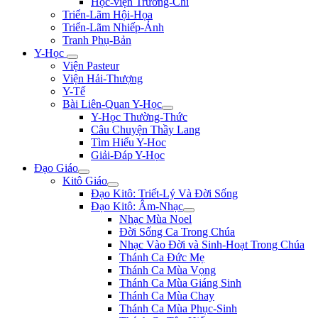
Học-viện Trương-Chi
Triển-Lãm Hội-Họa
Triển-Lãm Nhiếp-Ảnh
Tranh Phụ-Bản
Y-Học
Viện Pasteur
Viện Hải-Thượng
Y-Tế
Bài Liên-Quan Y-Học
Y-Học Thường-Thức
Câu Chuyện Thầy Lang
Tìm Hiểu Y-Hoc
Giải-Đáp Y-Học
Đạo Giáo
Kitô Giáo
Đạo Kitô: Triết-Lý Và Đời Sống
Đạo Kitô: Âm-Nhạc
Nhạc Mùa Noel
Đời Sống Ca Trong Chúa
Nhạc Vào Đời và Sinh-Hoạt Trong Chúa
Thánh Ca Đức Mẹ
Thánh Ca Mùa Vọng
Thánh Ca Mùa Giáng Sinh
Thánh Ca Mùa Chay
Thánh Ca Mùa Phục-Sinh