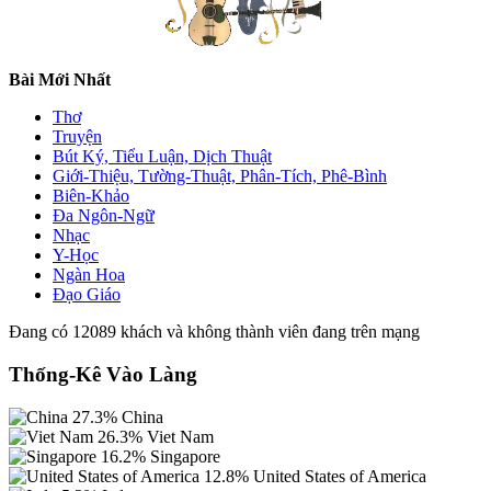
Bài Mới Nhất
Thơ
Truyện
Bút Ký, Tiểu Luận, Dịch Thuật
Giới-Thiệu, Tường-Thuật, Phân-Tích, Phê-Bình
Biên-Khảo
Đa Ngôn-Ngữ
Nhạc
Y-Học
Ngàn Hoa
Đạo Giáo
Đang có 12089 khách và không thành viên đang trên mạng
Thống-Kê Vào Làng
27.3%
China
26.3%
Viet Nam
16.2%
Singapore
12.8%
United States of America