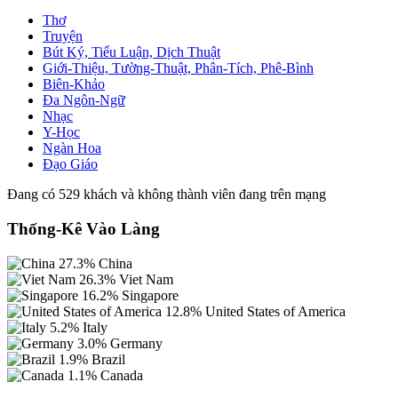
Thơ
Truyện
Bút Ký, Tiểu Luận, Dịch Thuật
Giới-Thiệu, Tường-Thuật, Phân-Tích, Phê-Bình
Biên-Khảo
Đa Ngôn-Ngữ
Nhạc
Y-Học
Ngàn Hoa
Đạo Giáo
Đang có 529 khách và không thành viên đang trên mạng
Thống-Kê Vào Làng
27.3%
China
26.3%
Viet Nam
16.2%
Singapore
12.8%
United States of America
5.2%
Italy
3.0%
Germany
1.9%
Brazil
1.1%
Canada