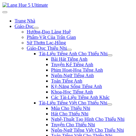
Trang Nhà
Giáo-Dục
Hướng-Đạo Làng Huệ
Phẩm-Vật Của Trân Gian
Sử Thơm Lạc-Hồng
Giáo-Dục Thiếu Nhi
Tài-Liệu Tiếng Anh Cho Thiếu Nhi
Bài Hát Tiếng Anh
Truyện Kể Tiếng Anh
Phim Hoạt-Họa Tiếng Anh
Ngôn-Ngữ Tiếng Anh
Toán Tiếng Anh
Kỹ-Năng Sống Tiếng Anh
Khoa-Học Tiếng Anh
Các Tài-Liệu Tiếng Anh Khác
Tài-Liệu Tiếng Việt Cho Thiếu Nhi
Múa Cho Thiếu Nhi
Hát Cho Thiếu Nhi
Nghệ-Thuật Tạo Hình Cho Thiếu Nhi
Truyện Cho Thiếu Nhi
Ngôn-Ngữ Tiếng Việt Cho Thiếu Nhi
Toán Tiếng Việt Cho Thiếu Nhi