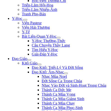
Học-viện Trương-Chi
Triển-Lãm Hội-Họa
Triển-Lãm Nhiếp-Ảnh
Tranh Phụ-Bản
Y-Học
Viện Pasteur
Viện Hải-Thượng
Y-Tế
Bài Liên-Quan Y-Học
Y-Học Thường-Thức
Câu Chuyện Thầy Lang
Tìm Hiểu Y-Hoc
Giải-Đáp Y-Học
Đạo Giáo
Kitô Giáo
Đạo Kitô: Triết-Lý Và Đời Sống
Đạo Kitô: Âm-Nhạc
Nhạc Mùa Noel
Đời Sống Ca Trong Chúa
Nhạc Vào Đời và Sinh-Hoạt Trong Chúa
Thánh Ca Đức Mẹ
Thánh Ca Mùa Vọng
Thánh Ca Mùa Giáng Sinh
Thánh Ca Mùa Chay
Thánh Ca Mùa Phục-Sinh