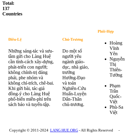
Total:
137
Countries
Phối-Hợp
Điều-Lệ
Chủ-Trương
Hoàng
Vĩnh
Những sáng-tác và sưu-
Do một số
Yên
tầm gửi cho Làng Huệ
người yêu
Nguyễn
cần tính-cách xây-dựng,
ngành giáo-
Thị
phát-triển con người;
dục, nhà giáo,
Thiên-
không chính-trị đảng
trưởng
Tường
phái, phe nhóm và
Hướng-Đạo
không chỉ-trích, chê-bai.
và toán
Phạm
Khi gửi bài, tác-giả
Nghiên-Cứu
Trần
đồng-ý cho Làng Huệ
Huấn-Luyện
Quốc-
phổ-biến miễn-phí trên
Dấn-Thân
Việt
sách báo và tuyển-tập.
chủ-trương.
Phù-Sa
Việt
Copyright © 2011-2024
LANG HUE.ORG
- All Rights Reserved -