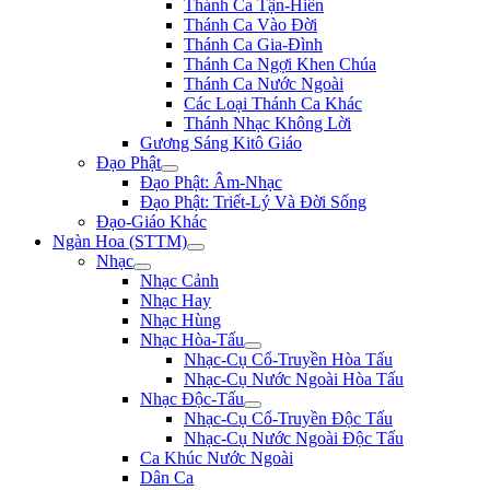
Thánh Ca Tận-Hiến
Thánh Ca Vào Đời
Thánh Ca Gia-Đình
Thánh Ca Ngợi Khen Chúa
Thánh Ca Nước Ngoài
Các Loại Thánh Ca Khác
Thánh Nhạc Không Lời
Gương Sáng Kitô Giáo
Đạo Phật
Đạo Phật: Âm-Nhạc
Đạo Phật: Triết-Lý Và Đời Sống
Đạo-Giáo Khác
Ngàn Hoa (STTM)
Nhạc
Nhạc Cảnh
Nhạc Hay
Nhạc Hùng
Nhạc Hòa-Tấu
Nhạc-Cụ Cổ-Truyền Hòa Tấu
Nhạc-Cụ Nước Ngoài Hòa Tấu
Nhạc Độc-Tấu
Nhạc-Cụ Cổ-Truyền Độc Tấu
Nhạc-Cụ Nước Ngoài Độc Tấu
Ca Khúc Nước Ngoài
Dân Ca