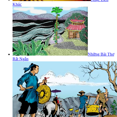
Khúc
Những Bài Thơ
Rất Ngắn