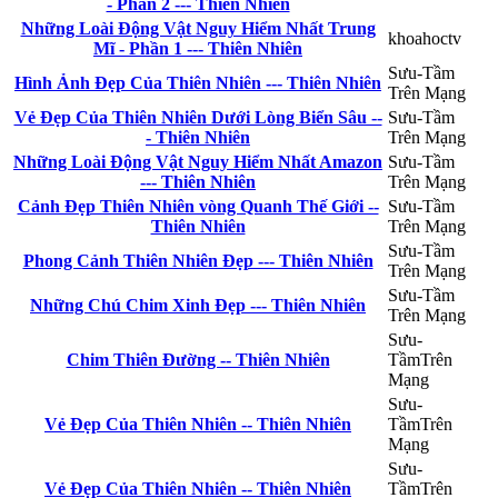
- Phần 2 --- Thiên Nhiên
Những Loài Động Vật Nguy Hiểm Nhất Trung
khoahoctv
Mĩ - Phần 1 --- Thiên Nhiên
Sưu-Tầm
Hình Ảnh Đẹp Của Thiên Nhiên --- Thiên Nhiên
Trên Mạng
Vẻ Đẹp Của Thiên Nhiên Dưới Lòng Biển Sâu --
Sưu-Tầm
- Thiên Nhiên
Trên Mạng
Những Loài Động Vật Nguy Hiểm Nhất Amazon
Sưu-Tầm
--- Thiên Nhiên
Trên Mạng
Cảnh Đẹp Thiên Nhiên vòng Quanh Thế Giới --
Sưu-Tầm
Thiên Nhiên
Trên Mạng
Sưu-Tầm
Phong Cảnh Thiên Nhiên Đẹp --- Thiên Nhiên
Trên Mạng
Sưu-Tầm
Những Chú Chim Xinh Đẹp --- Thiên Nhiên
Trên Mạng
Sưu-
Chim Thiên Đường -- Thiên Nhiên
TầmTrên
Mạng
Sưu-
Vẻ Đẹp Của Thiên Nhiên -- Thiên Nhiên
TầmTrên
Mạng
Sưu-
Vẻ Đẹp Của Thiên Nhiên -- Thiên Nhiên
TầmTrên