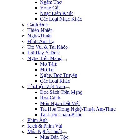
Ngâm Thơ
Vọng Cổ
Nhạc Liên-Khúc
Các Loại Nhạc Khác
Cảnh Đẹp
Thiên-Nhiên
Nghệ-Thuật
Hình-Ảnh Lạ
Trò Vui & Tài Khéo
Lời Hay Ý Đẹp
Nghe Trên Mạng
Mở Tâm
Mở Trí
Nghe, Đọc Truyện
Các Loại Khác
Tài-Liệu Việt Nam
Đọc Sách Trên Mạng
Hoa Cảnh
Món Ngon Đất Việt
Tỉa Hoa Trong Nghệ-Thuật Ẩm-Thực
Tài-Liệu Tham-Khảo
Phim Ảnh
Kịch & Phim Vui
Múa Nghệ-Thuật
Múa Dân-Tộc