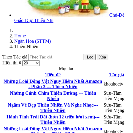
Chủ-Đề
Giáo-Dục Thiếu Nhi
Home
Ngàn Hoa (STTM)
Thiên-Nhiên
Theo Tác giả
Lọc
Xóa
Hiển thị #
Mục lục
Tiêu đề
Tác giả
Những Loài Động Vật Nguy Hiểm Nhất Amazon
khoahoctv
- Phần 3 --- Thiên Nhiên
Những Cánh Chim Thiên Đường --- Thiên
Sưu-Tầm
Nhiên
Trên Mạng
Ngắm Vẻ Đẹp Thiên Nhiên Và Nghe Nhạc---
Sưu-Tầm
Thiên Nhiên
Trên Mạng
Hành Tinh Trái Đất (hơn 12 triệu lượt xem)---
Sưu-Tầm
Thiên Nhiên
Trên Mạng
Những Loài Động Vật Nguy Hiểm Nhất Amazon
khoahoctv