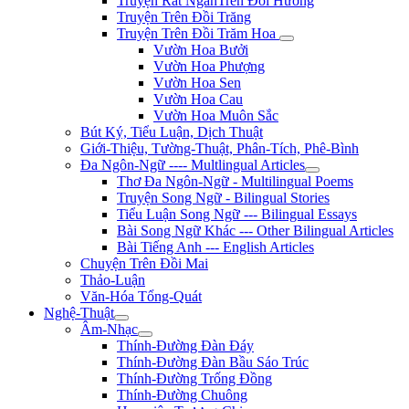
Truyện Rất NgắnTrên Đồi Hương
Truyện Trên Đồi Trăng
Truyện Trên Đồi Trăm Hoa
Vườn Hoa Bưởi
Vườn Hoa Phượng
Vườn Hoa Sen
Vườn Hoa Cau
Vườn Hoa Muôn Sắc
Bút Ký, Tiểu Luận, Dịch Thuật
Giới-Thiệu, Tường-Thuật, Phân-Tích, Phê-Bình
Đa Ngôn-Ngữ ---- Multlingual Articles
Thơ Đa Ngôn-Ngữ - Multilingual Poems
Truyện Song Ngữ - Bilingual Stories
Tiểu Luận Song Ngữ --- Bilingual Essays
Bài Song Ngữ Khác --- Other Bilingual Articles
Bài Tiếng Anh --- English Articles
Chuyện Trên Đồi Mai
Thảo-Luận
Văn-Hóa Tổng-Quát
Nghệ-Thuật
Âm-Nhạc
Thính-Đường Đàn Đáy
Thính-Đường Đàn Bầu Sáo Trúc
Thính-Đường Trống Đồng
Thính-Đường Chuông