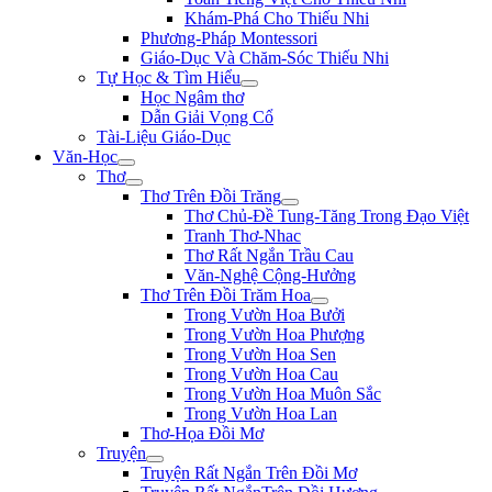
Khám-Phá Cho Thiếu Nhi
Phương-Pháp Montessori
Giáo-Dục Và Chăm-Sóc Thiếu Nhi
Tự Học & Tìm Hiểu
Học Ngâm thơ
Dẫn Giải Vọng Cổ
Tài-Liệu Giáo-Dục
Văn-Học
Thơ
Thơ Trên Đồi Trăng
Thơ Chủ-Đề Tung-Tăng Trong Đạo Việt
Tranh Thơ-Nhac
Thơ Rất Ngắn Trầu Cau
Văn-Nghệ Cộng-Hưởng
Thơ Trên Đồi Trăm Hoa
Trong Vườn Hoa Bưởi
Trong Vườn Hoa Phượng
Trong Vườn Hoa Sen
Trong Vườn Hoa Cau
Trong Vườn Hoa Muôn Sắc
Trong Vườn Hoa Lan
Thơ-Họa Đồi Mơ
Truyện
Truyện Rất Ngắn Trên Đồi Mơ