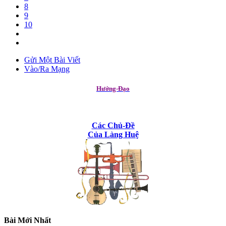
8
9
10
Gửi Một Bài Viết
Vào/Ra Mạng
Hướng-Đạo
Các Chủ-Đề
Của Làng Huệ
Bài Mới Nhất