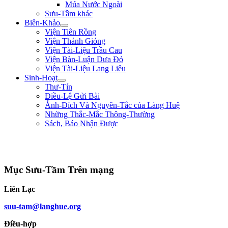
Múa Nước Ngoài
Sưu-Tầm khác
Biên-Khảo
Viện Tiên Rồng
Viện Thánh Gióng
Viện Tài-Liệu Trầu Cau
Viện Bàn-Luận Dưa Đỏ
Viện Tài-Liệu Lang Liêu
Sinh-Hoạt
Thư-Tín
Điều-Lệ Gửi Bài
Ảnh-Đích Và Nguyên-Tắc của Làng Huệ
Những Thắc-Mắc Thông-Thường
Sách, Báo Nhận Được
"Con nhà tướng không được khiếp nhược trước quân thù." ** Bùi Thị Xuân
**
Mục Sưu-Tầm Trên mạng
Liên Lạc
suu-tam@langhue.org
Điều-hợp