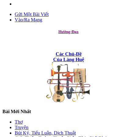
Gửi Một Bài Viết
Vào/Ra Mạng
Hướng-Đạo
Các Chủ-Đề
Của Làng Huệ
Bài Mới Nhất
Thơ
Truyện
Bút Ký, Tiểu Luận, Dịch Thuật