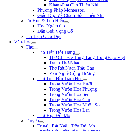
Khám-Phá Cho Thiếu Nhi
Phương-Pháp Montessori
Giáo-Dục Và Chăm-Sóc Thiếu Nhi
Tự Học & Tìm Hiểu
Học Ngâm thơ
Dẫn Giải Vọng Cổ
Tài-Liệu Giáo-Dục
Văn-Học
Thơ
Thơ Trên Đồi Trăng
Thơ Chủ-Đề Tung-Tăng Trong Đạo Việt
Tranh Thơ-Nhac
Thơ Rất Ngắn Trầu Cau
Văn-Nghệ Cộng-Hưởng
Thơ Trên Đồi Trăm Hoa
Trong Vườn Hoa Bưởi
Trong Vườn Hoa Phượng
Trong Vườn Hoa Sen
Trong Vườn Hoa Cau
Trong Vườn Hoa Muôn Sắc
Trong Vườn Hoa Lan
Thơ-Họa Đồi Mơ
Truyện
Truyện Rất Ngắn Trên Đồi Mơ