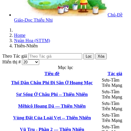
Chủ-Đề
Giáo-Dục Thiếu Nhi
Home
Ngàn Hoa (STTM)
Thiên-Nhiên
Theo Tác giả
Lọc
Xóa
Hiển thị #
Mục lục
Tiêu đề
Tác giả
Sưu-Tầm
Thổ Dân Châu Phi Đi Săn Ở Hoang Mạc
Trên Mạng
Sưu-Tầm
Sự Sống Ở Châu Phi -- Thiên Nhiên
Trên Mạng
Sưu-Tầm
Mêhicô Hoang Dã --- Thiên Nhiên
Trên Mạng
Sưu-Tầm
Vùng Đất Của Loài Vẹt -- Thiên Nhiên
Trên Mạng
Sưu-Tầm
Vũ Trụ - Phần 2 --- Thiên Nhiên