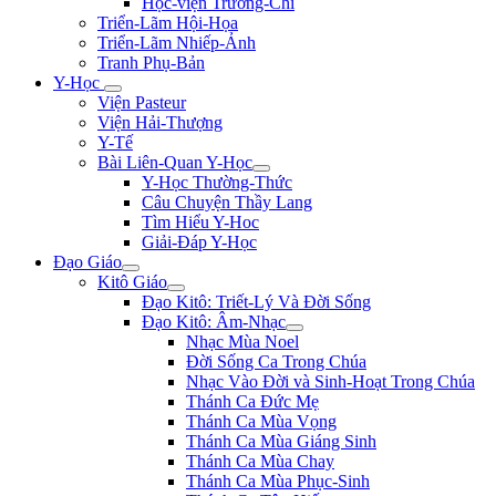
Học-viện Trương-Chi
Triển-Lãm Hội-Họa
Triển-Lãm Nhiếp-Ảnh
Tranh Phụ-Bản
Y-Học
Viện Pasteur
Viện Hải-Thượng
Y-Tế
Bài Liên-Quan Y-Học
Y-Học Thường-Thức
Câu Chuyện Thầy Lang
Tìm Hiểu Y-Hoc
Giải-Đáp Y-Học
Đạo Giáo
Kitô Giáo
Đạo Kitô: Triết-Lý Và Đời Sống
Đạo Kitô: Âm-Nhạc
Nhạc Mùa Noel
Đời Sống Ca Trong Chúa
Nhạc Vào Đời và Sinh-Hoạt Trong Chúa
Thánh Ca Đức Mẹ
Thánh Ca Mùa Vọng
Thánh Ca Mùa Giáng Sinh
Thánh Ca Mùa Chay
Thánh Ca Mùa Phục-Sinh