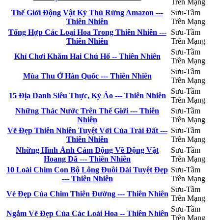
Trên Mạng
Thế Giới Động Vật Kỳ Thú Rừng Amazon ---
Sưu-Tầm
Thiên Nhiên
Trên Mạng
Tổng Hợp Các Loại Hoa Trong Thiên Nhiên ---
Sưu-Tầm
Thiên Nhiên
Trên Mạng
Sưu-Tầm
Khỉ Chơi Khăm Hai Chú Hổ -- Thiên Nhiên
Trên Mạng
Sưu-Tầm
Mùa Thu Ở Hàn Quốc --- Thiên Nhiên
Trên Mạng
Sưu-Tầm
15 Địa Danh Siêu Thực, Kỳ Ảo --- Thiên Nhiên
Trên Mạng
Những Thác Nước Trên Thế Giới --- Thiên
Sưu-Tầm
Nhiên
Trên Mạng
Vẽ Đẹp Thiên Nhiên Tuyệt Vời Của Trái Đất ---
Sưu-Tầm
Thiên Nhiên
Trên Mạng
Những Hình Ảnh Cảm Động Về Động Vật
Sưu-Tầm
Hoang Dã --- Thiên Nhiên
Trên Mạng
10 Loài Chim Con Bộ Lông Đuôi Dài Tuyệt Đẹp
Sưu-Tầm
--- Thiên Nhiên
Trên Mạng
Sưu-Tầm
Vẻ Đẹp Của Chim Thiên Đường --- Thiên Nhiên
Trên Mạng
Sưu-Tầm
Ngắm Vẽ Đẹp Của Các Loài Hoa -- Thiên Nhiên
Trên Mạng