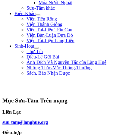
Múa Nước Ngoài
Sưu-Tầm khác
Biên-Khảo
Viện Tiên Rồng
Viện Thánh Gióng
Viện Tài-Liệu Trầu Cau
Viện Bàn-Luận Dưa Đỏ
Viện Tài-Liệu Lang Liêu
Sinh-Hoạt
Thư-Tín
Điều-Lệ Gửi Bài
Ảnh-Đích Và Nguyên-Tắc của Làng Huệ
Những Thắc-Mắc Thông-Thường
Sách, Báo Nhận Được
"Con nhà tướng không được khiếp nhược trước quân thù." ** Bùi Thị Xuân
**
Mục Sưu-Tầm Trên mạng
Liên Lạc
suu-tam@langhue.org
Điều-hợp