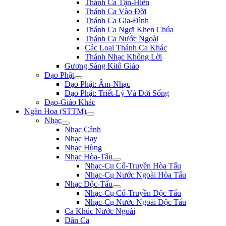
Thánh Ca Tận-Hiến
Thánh Ca Vào Đời
Thánh Ca Gia-Đình
Thánh Ca Ngợi Khen Chúa
Thánh Ca Nước Ngoài
Các Loại Thánh Ca Khác
Thánh Nhạc Không Lời
Gương Sáng Kitô Giáo
Đạo Phật
Đạo Phật: Âm-Nhạc
Đạo Phật: Triết-Lý Và Đời Sống
Đạo-Giáo Khác
Ngàn Hoa (STTM)
Nhạc
Nhạc Cảnh
Nhạc Hay
Nhạc Hùng
Nhạc Hòa-Tấu
Nhạc-Cụ Cổ-Truyền Hòa Tấu
Nhạc-Cụ Nước Ngoài Hòa Tấu
Nhạc Độc-Tấu
Nhạc-Cụ Cổ-Truyền Độc Tấu
Nhạc-Cụ Nước Ngoài Độc Tấu
Ca Khúc Nước Ngoài
Dân Ca