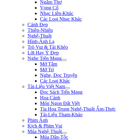
Ngâm Thơ
Vọng Cổ
Nhạc Liên-Khúc
Các Loại Nhạc Khác
Cảnh Đẹp
Thiên-Nhiên
Nghệ-Thuật
Hình-Ảnh Lạ
Trò Vui & Tài Khéo
Lời Hay Ý Đẹp
Nghe Trên Mạng
Mở Tâm
Mở Trí
Nghe, Đọc Truyện
Các Loại Khác
Tài-Liệu Việt Nam
Đọc Sách Trên Mạng
Hoa Cảnh
Món Ngon Đất Việt
Tỉa Hoa Trong Nghệ-Thuật Ẩm-Thực
Tài-Liệu Tham-Khảo
Phim Ảnh
Kịch & Phim Vui
Múa Nghệ-Thuật
Múa Dân-Tộc