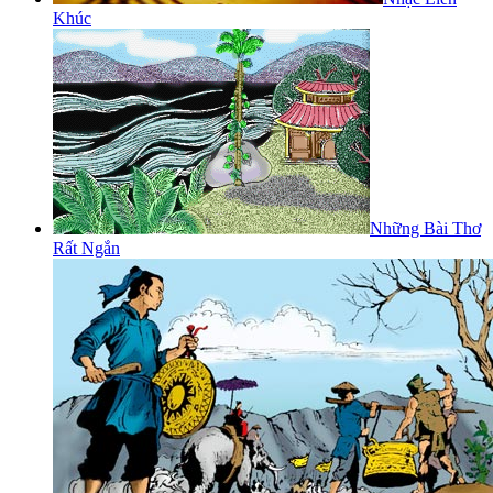
Khúc
Những Bài Thơ
Rất Ngắn