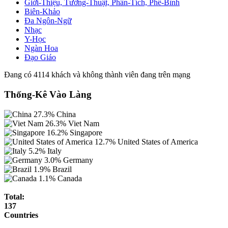
Giới-Thiệu, Tường-Thuật, Phân-Tích, Phê-Bình
Biên-Khảo
Đa Ngôn-Ngữ
Nhạc
Y-Học
Ngàn Hoa
Đạo Giáo
Đang có 4114 khách và không thành viên đang trên mạng
Thống-Kê Vào Làng
27.3%
China
26.3%
Viet Nam
16.2%
Singapore
12.7%
United States of America
5.2%
Italy
3.0%
Germany
1.9%
Brazil
1.1%
Canada
Total:
137
Countries