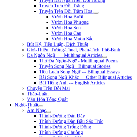
Truyện Rất NgắnTrên Đồi Hương
Truyện Trên Đồi Trăng
Truyện Trên Đồi Trăm Hoa
Vườn Hoa Bưởi
Vườn Hoa Phượng
Vườn Hoa Sen
Vườn Hoa Cau
Vườn Hoa Muôn Sắc
Bút Ký, Tiểu Luận, Dịch Thuật
Giới-Thiệu, Tường-Thuật, Phân-Tích, Phê-Bình
Đa Ngôn-Ngữ ---- Multlingual Articles
Thơ Đa Ngôn-Ngữ - Multilingual Poems
Truyện Song Ngữ - Bilingual Stories
Tiểu Luận Song Ngữ --- Bilingual Essays
Bài Song Ngữ Khác --- Other Bilingual Articles
Bài Tiếng Anh --- English Articles
Chuyện Trên Đồi Mai
Thảo-Luận
Văn-Hóa Tổng-Quát
Nghệ-Thuật
Âm-Nhạc
Thính-Đường Đàn Đáy
Thính-Đường Đàn Bầu Sáo Trúc
Thính-Đường Trống Đồng
Thính-Đường Chuông