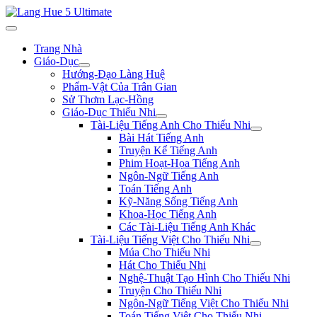
Trang Nhà
Giáo-Dục
Hướng-Đạo Làng Huệ
Phẩm-Vật Của Trân Gian
Sử Thơm Lạc-Hồng
Giáo-Dục Thiếu Nhi
Tài-Liệu Tiếng Anh Cho Thiếu Nhi
Bài Hát Tiếng Anh
Truyện Kể Tiếng Anh
Phim Hoạt-Họa Tiếng Anh
Ngôn-Ngữ Tiếng Anh
Toán Tiếng Anh
Kỹ-Năng Sống Tiếng Anh
Khoa-Học Tiếng Anh
Các Tài-Liệu Tiếng Anh Khác
Tài-Liệu Tiếng Việt Cho Thiếu Nhi
Múa Cho Thiếu Nhi
Hát Cho Thiếu Nhi
Nghệ-Thuật Tạo Hình Cho Thiếu Nhi
Truyện Cho Thiếu Nhi
Ngôn-Ngữ Tiếng Việt Cho Thiếu Nhi
Toán Tiếng Việt Cho Thiếu Nhi