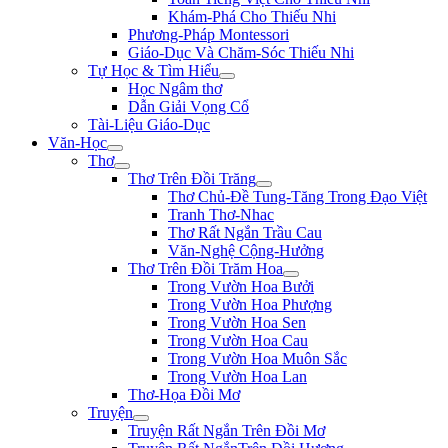
Khám-Phá Cho Thiếu Nhi
Phương-Pháp Montessori
Giáo-Dục Và Chăm-Sóc Thiếu Nhi
Tự Học & Tìm Hiểu
Học Ngâm thơ
Dẫn Giải Vọng Cổ
Tài-Liệu Giáo-Dục
Văn-Học
Thơ
Thơ Trên Đồi Trăng
Thơ Chủ-Đề Tung-Tăng Trong Đạo Việt
Tranh Thơ-Nhac
Thơ Rất Ngắn Trầu Cau
Văn-Nghệ Cộng-Hưởng
Thơ Trên Đồi Trăm Hoa
Trong Vườn Hoa Bưởi
Trong Vườn Hoa Phượng
Trong Vườn Hoa Sen
Trong Vườn Hoa Cau
Trong Vườn Hoa Muôn Sắc
Trong Vườn Hoa Lan
Thơ-Họa Đồi Mơ
Truyện
Truyện Rất Ngắn Trên Đồi Mơ