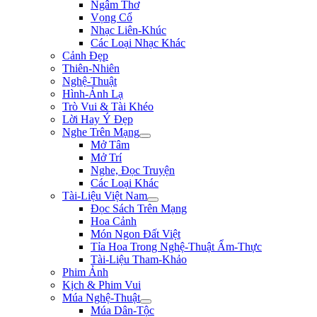
Ngâm Thơ
Vọng Cổ
Nhạc Liên-Khúc
Các Loại Nhạc Khác
Cảnh Đẹp
Thiên-Nhiên
Nghệ-Thuật
Hình-Ảnh Lạ
Trò Vui & Tài Khéo
Lời Hay Ý Đẹp
Nghe Trên Mạng
Mở Tâm
Mở Trí
Nghe, Đọc Truyện
Các Loại Khác
Tài-Liệu Việt Nam
Đọc Sách Trên Mạng
Hoa Cảnh
Món Ngon Đất Việt
Tỉa Hoa Trong Nghệ-Thuật Ẩm-Thực
Tài-Liệu Tham-Khảo
Phim Ảnh
Kịch & Phim Vui
Múa Nghệ-Thuật
Múa Dân-Tộc