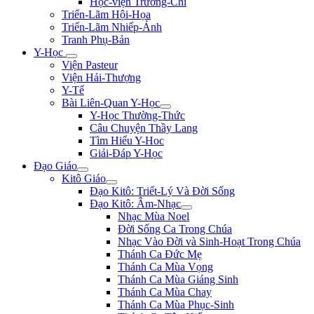
Học-viện Trương-Chi
Triển-Lãm Hội-Họa
Triển-Lãm Nhiếp-Ảnh
Tranh Phụ-Bản
Y-Học
Viện Pasteur
Viện Hải-Thượng
Y-Tế
Bài Liên-Quan Y-Học
Y-Học Thường-Thức
Câu Chuyện Thầy Lang
Tìm Hiểu Y-Hoc
Giải-Đáp Y-Học
Đạo Giáo
Kitô Giáo
Đạo Kitô: Triết-Lý Và Đời Sống
Đạo Kitô: Âm-Nhạc
Nhạc Mùa Noel
Đời Sống Ca Trong Chúa
Nhạc Vào Đời và Sinh-Hoạt Trong Chúa
Thánh Ca Đức Mẹ
Thánh Ca Mùa Vọng
Thánh Ca Mùa Giáng Sinh
Thánh Ca Mùa Chay
Thánh Ca Mùa Phục-Sinh