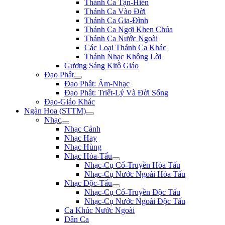
Thánh Ca Tận-Hiến
Thánh Ca Vào Đời
Thánh Ca Gia-Đình
Thánh Ca Ngợi Khen Chúa
Thánh Ca Nước Ngoài
Các Loại Thánh Ca Khác
Thánh Nhạc Không Lời
Gương Sáng Kitô Giáo
Đạo Phật
Đạo Phật: Âm-Nhạc
Đạo Phật: Triết-Lý Và Đời Sống
Đạo-Giáo Khác
Ngàn Hoa (STTM)
Nhạc
Nhạc Cảnh
Nhạc Hay
Nhạc Hùng
Nhạc Hòa-Tấu
Nhạc-Cụ Cổ-Truyền Hòa Tấu
Nhạc-Cụ Nước Ngoài Hòa Tấu
Nhạc Độc-Tấu
Nhạc-Cụ Cổ-Truyền Độc Tấu
Nhạc-Cụ Nước Ngoài Độc Tấu
Ca Khúc Nước Ngoài
Dân Ca