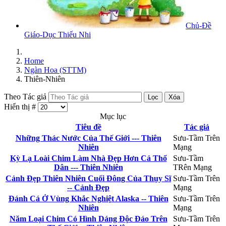
Chủ-Đề
Giáo-Dục Thiếu Nhi
Home
Ngàn Hoa (STTM)
Thiên-Nhiên
Theo Tác giả
Lọc
Xóa
Hiển thị #
Mục lục
Tiêu đề
Tác giả
Những Thác Nước Của Thế Giới --- Thiên
Sưu-Tầm Trên
Nhiên
Mạng
Kỳ Lạ Loài Chim Làm Nhà Đẹp Hơn Cả Thổ
Sưu-Tầm
Dân --- Thiên Nhiên
TRên Mạng
Cảnh Đẹp Thiên Nhiên Cuối Đông Của Thụy Sĩ
Sưu-Tầm Trên
-- Cảnh Đẹp
Mạng
Đánh Cá Ở Vùng Khắc Nghiệt Alaska -- Thiên
Sưu-Tầm Trên
Nhiên
Mạng
Năm Loại Chim Có Hình Dáng Độc Đáo Trên
Sưu-Tầm Trên