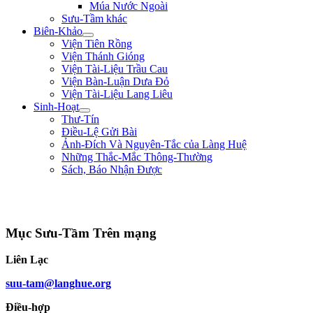
Múa Nước Ngoài
Sưu-Tầm khác
Biên-Khảo
Viện Tiên Rồng
Viện Thánh Gióng
Viện Tài-Liệu Trầu Cau
Viện Bàn-Luận Dưa Đỏ
Viện Tài-Liệu Lang Liêu
Sinh-Hoạt
Thư-Tín
Điều-Lệ Gửi Bài
Ảnh-Đích Và Nguyên-Tắc của Làng Huệ
Những Thắc-Mắc Thông-Thường
Sách, Báo Nhận Được
"Đường đi khó, không khó vì ngăn sông cách núi mà khó vì lòng người ngại
núi e sông." ** Nguyễn Bá Học **
Mục Sưu-Tầm Trên mạng
Liên Lạc
suu-tam@langhue.org
Điều-hợp