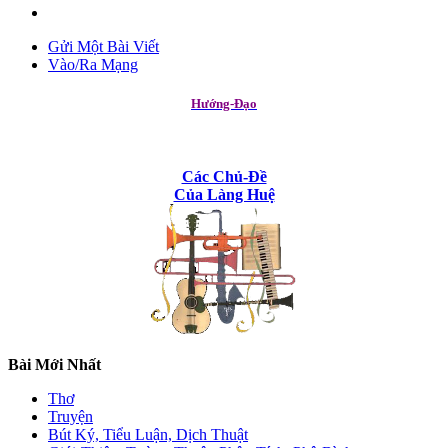
Gửi Một Bài Viết
Vào/Ra Mạng
Hướng-Đạo
Các Chủ-Đề
Của Làng Huệ
Bài Mới Nhất
Thơ
Truyện
Bút Ký, Tiểu Luận, Dịch Thuật