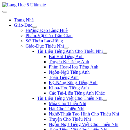
Trang Nhà
Giáo-Dục
Hướng-Đạo Làng Huệ
Phẩm-Vật Của Trân Gian
Sử Thơm Lạc-Hồng
Giáo-Dục Thiếu Nhi
Tài-Liệu Tiếng Anh Cho Thiếu Nhi
Bài Hát Tiếng Anh
Truyện Kể Tiếng Anh
Phim Hoạt-Họa Tiếng Anh
Ngôn-Ngữ Tiếng Anh
Toán Tiếng Anh
Kỹ-Năng Sống Tiếng Anh
Khoa-Học Tiếng Anh
Các Tài-Liệu Tiếng Anh Khác
Tài-Liệu Tiếng Việt Cho Thiếu Nhi
Múa Cho Thiếu Nhi
Hát Cho Thiếu Nhi
Nghệ-Thuật Tạo Hình Cho Thiếu Nhi
Truyện Cho Thiếu Nhi
Ngôn-Ngữ Tiếng Việt Cho Thiếu Nhi
Toán Tiếng Việt Cho Thiếu Nhi