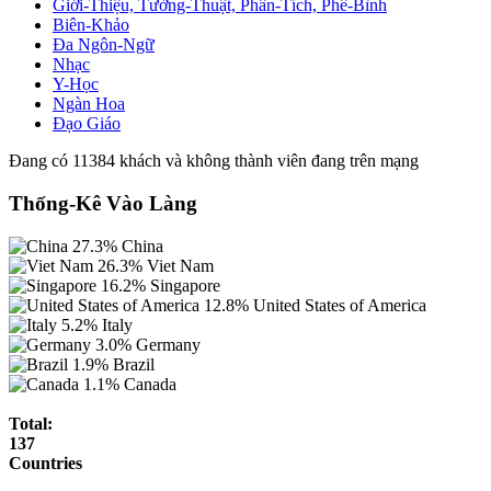
Giới-Thiệu, Tường-Thuật, Phân-Tích, Phê-Bình
Biên-Khảo
Đa Ngôn-Ngữ
Nhạc
Y-Học
Ngàn Hoa
Đạo Giáo
Đang có 11384 khách và không thành viên đang trên mạng
Thống-Kê Vào Làng
27.3%
China
26.3%
Viet Nam
16.2%
Singapore
12.8%
United States of America
5.2%
Italy
3.0%
Germany
1.9%
Brazil
1.1%
Canada
Total:
137
Countries