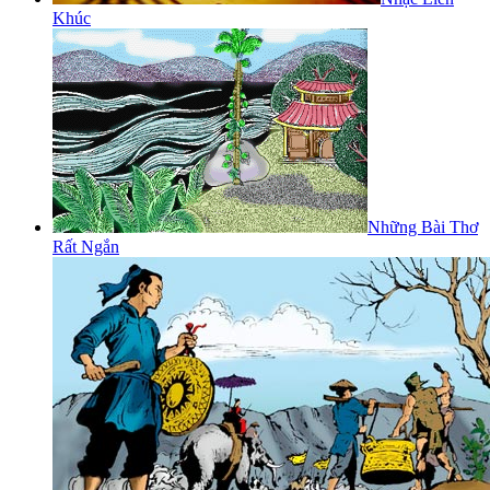
Khúc
Những Bài Thơ
Rất Ngắn