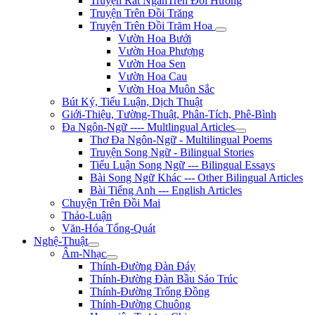
Truyện Rất NgắnTrên Đồi Hương
Truyện Trên Đồi Trăng
Truyện Trên Đồi Trăm Hoa
Vườn Hoa Bưởi
Vườn Hoa Phượng
Vườn Hoa Sen
Vườn Hoa Cau
Vườn Hoa Muôn Sắc
Bút Ký, Tiểu Luận, Dịch Thuật
Giới-Thiệu, Tường-Thuật, Phân-Tích, Phê-Bình
Đa Ngôn-Ngữ ---- Multlingual Articles
Thơ Đa Ngôn-Ngữ - Multilingual Poems
Truyện Song Ngữ - Bilingual Stories
Tiểu Luận Song Ngữ --- Bilingual Essays
Bài Song Ngữ Khác --- Other Bilingual Articles
Bài Tiếng Anh --- English Articles
Chuyện Trên Đồi Mai
Thảo-Luận
Văn-Hóa Tổng-Quát
Nghệ-Thuật
Âm-Nhạc
Thính-Đường Đàn Đáy
Thính-Đường Đàn Bầu Sáo Trúc
Thính-Đường Trống Đồng
Thính-Đường Chuông