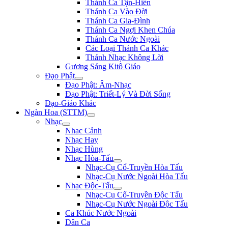
Thánh Ca Tận-Hiến
Thánh Ca Vào Đời
Thánh Ca Gia-Đình
Thánh Ca Ngợi Khen Chúa
Thánh Ca Nước Ngoài
Các Loại Thánh Ca Khác
Thánh Nhạc Không Lời
Gương Sáng Kitô Giáo
Đạo Phật
Đạo Phật: Âm-Nhạc
Đạo Phật: Triết-Lý Và Đời Sống
Đạo-Giáo Khác
Ngàn Hoa (STTM)
Nhạc
Nhạc Cảnh
Nhạc Hay
Nhạc Hùng
Nhạc Hòa-Tấu
Nhạc-Cụ Cổ-Truyền Hòa Tấu
Nhạc-Cụ Nước Ngoài Hòa Tấu
Nhạc Độc-Tấu
Nhạc-Cụ Cổ-Truyền Độc Tấu
Nhạc-Cụ Nước Ngoài Độc Tấu
Ca Khúc Nước Ngoài
Dân Ca