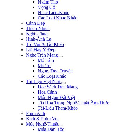
Ngâm Thơ
Vọng Cổ
Nhạc Liên-Khúc
Các Loại Nhạc Khác
Cảnh Đẹp
Thiên-Nhiên
Nghệ-Thuật
Hình-Ảnh Lạ
Trò Vui & Tài Khéo
Lời Hay Ý Đẹp
Nghe Trên Mạng
Mở Tâm
Mở Trí
Nghe, Đọc Truyện
Các Loại Khác
Tài-Liệu Việt Nam
Đọc Sách Trên Mạng
Hoa Cảnh
Món Ngon Đất Việt
Tỉa Hoa Trong Nghệ-Thuật Ẩm-Thực
Tài-Liệu Tham-Khảo
Phim Ảnh
Kịch & Phim Vui
Múa Nghệ-Thuật
Múa Dân-Tộc