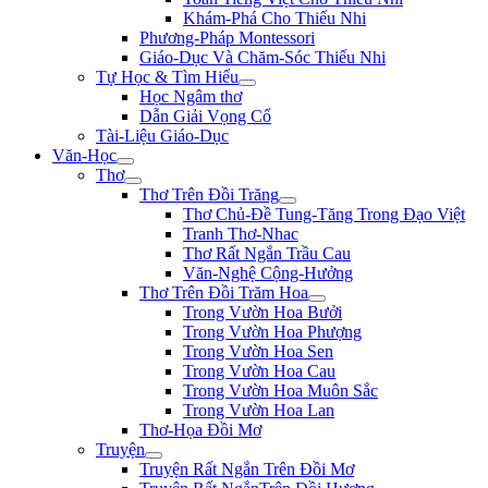
Khám-Phá Cho Thiếu Nhi
Phương-Pháp Montessori
Giáo-Dục Và Chăm-Sóc Thiếu Nhi
Tự Học & Tìm Hiểu
Học Ngâm thơ
Dẫn Giải Vọng Cổ
Tài-Liệu Giáo-Dục
Văn-Học
Thơ
Thơ Trên Đồi Trăng
Thơ Chủ-Đề Tung-Tăng Trong Đạo Việt
Tranh Thơ-Nhac
Thơ Rất Ngắn Trầu Cau
Văn-Nghệ Cộng-Hưởng
Thơ Trên Đồi Trăm Hoa
Trong Vườn Hoa Bưởi
Trong Vườn Hoa Phượng
Trong Vườn Hoa Sen
Trong Vườn Hoa Cau
Trong Vườn Hoa Muôn Sắc
Trong Vườn Hoa Lan
Thơ-Họa Đồi Mơ
Truyện
Truyện Rất Ngắn Trên Đồi Mơ