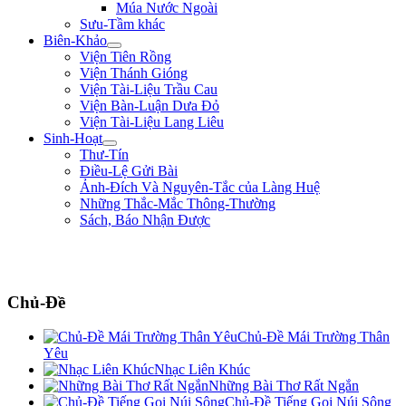
Múa Nước Ngoài
Sưu-Tầm khác
Biên-Khảo
Viện Tiên Rồng
Viện Thánh Gióng
Viện Tài-Liệu Trầu Cau
Viện Bàn-Luận Dưa Đỏ
Viện Tài-Liệu Lang Liêu
Sinh-Hoạt
Thư-Tín
Điều-Lệ Gửi Bài
Ảnh-Đích Và Nguyên-Tắc của Làng Huệ
Những Thắc-Mắc Thông-Thường
Sách, Báo Nhận Được
"Ta thà làm quỷ nước Nam, chứ không thèm làm vương đất Bắc." ** Trần
Bình Trọng **
Chủ-Đề
Chủ-Đề Mái Trường Thân
Yêu
Nhạc Liên Khúc
Những Bài Thơ Rất Ngắn
Chủ-Đề Tiếng Gọi Núi Sông