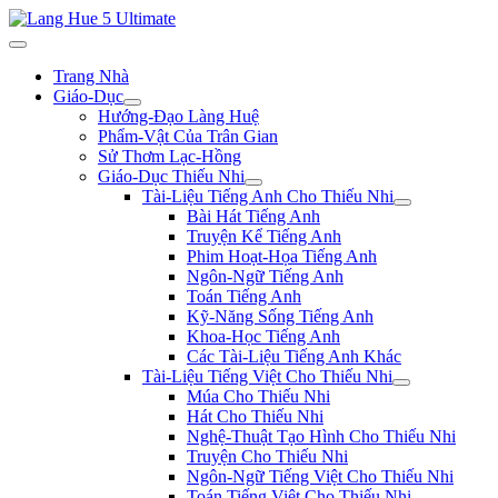
Trang Nhà
Giáo-Dục
Hướng-Đạo Làng Huệ
Phẩm-Vật Của Trân Gian
Sử Thơm Lạc-Hồng
Giáo-Dục Thiếu Nhi
Tài-Liệu Tiếng Anh Cho Thiếu Nhi
Bài Hát Tiếng Anh
Truyện Kể Tiếng Anh
Phim Hoạt-Họa Tiếng Anh
Ngôn-Ngữ Tiếng Anh
Toán Tiếng Anh
Kỹ-Năng Sống Tiếng Anh
Khoa-Học Tiếng Anh
Các Tài-Liệu Tiếng Anh Khác
Tài-Liệu Tiếng Việt Cho Thiếu Nhi
Múa Cho Thiếu Nhi
Hát Cho Thiếu Nhi
Nghệ-Thuật Tạo Hình Cho Thiếu Nhi
Truyện Cho Thiếu Nhi
Ngôn-Ngữ Tiếng Việt Cho Thiếu Nhi
Toán Tiếng Việt Cho Thiếu Nhi