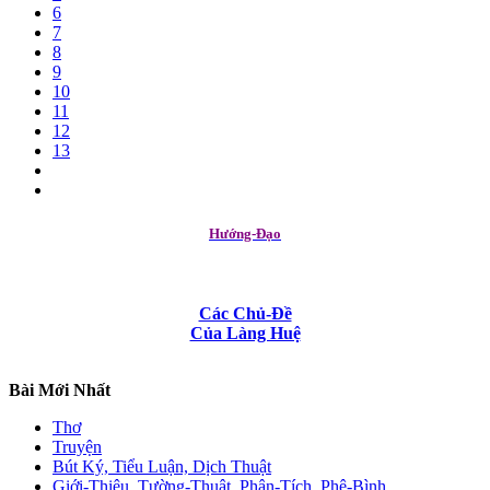
6
7
8
9
10
11
12
13
Hướng-Đạo
Các Chủ-Đề
Của Làng Huệ
Bài Mới Nhất
Thơ
Truyện
Bút Ký, Tiểu Luận, Dịch Thuật
Giới-Thiệu, Tường-Thuật, Phân-Tích, Phê-Bình