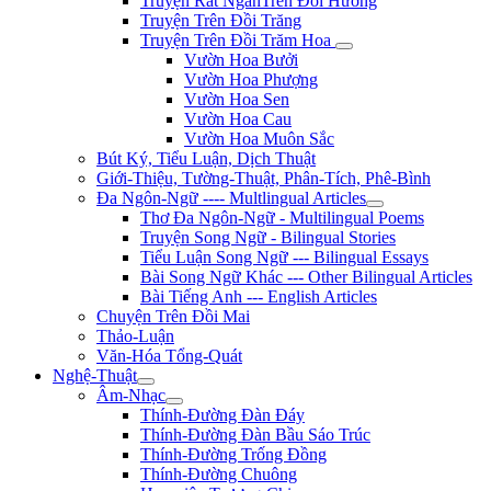
Truyện Rất NgắnTrên Đồi Hương
Truyện Trên Đồi Trăng
Truyện Trên Đồi Trăm Hoa
Vườn Hoa Bưởi
Vườn Hoa Phượng
Vườn Hoa Sen
Vườn Hoa Cau
Vườn Hoa Muôn Sắc
Bút Ký, Tiểu Luận, Dịch Thuật
Giới-Thiệu, Tường-Thuật, Phân-Tích, Phê-Bình
Đa Ngôn-Ngữ ---- Multlingual Articles
Thơ Đa Ngôn-Ngữ - Multilingual Poems
Truyện Song Ngữ - Bilingual Stories
Tiểu Luận Song Ngữ --- Bilingual Essays
Bài Song Ngữ Khác --- Other Bilingual Articles
Bài Tiếng Anh --- English Articles
Chuyện Trên Đồi Mai
Thảo-Luận
Văn-Hóa Tổng-Quát
Nghệ-Thuật
Âm-Nhạc
Thính-Đường Đàn Đáy
Thính-Đường Đàn Bầu Sáo Trúc
Thính-Đường Trống Đồng
Thính-Đường Chuông