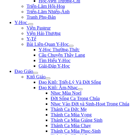
Học-viện Trương-Chi
Triển-Lãm Hội-Họa
Triển-Lãm Nhiếp-Ảnh
Tranh Phụ-Bản
Y-Học
Viện Pasteur
Viện Hải-Thượng
Y-Tế
Bài Liên-Quan Y-Học
Y-Học Thường-Thức
Câu Chuyện Thầy Lang
Tìm Hiểu Y-Hoc
Giải-Đáp Y-Học
Đạo Giáo
Kitô Giáo
Đạo Kitô: Triết-Lý Và Đời Sống
Đạo Kitô: Âm-Nhạc
Nhạc Mùa Noel
Đời Sống Ca Trong Chúa
Nhạc Vào Đời và Sinh-Hoạt Trong Chúa
Thánh Ca Đức Mẹ
Thánh Ca Mùa Vọng
Thánh Ca Mùa Giáng Sinh
Thánh Ca Mùa Chay
Thánh Ca Mùa Phục-Sinh