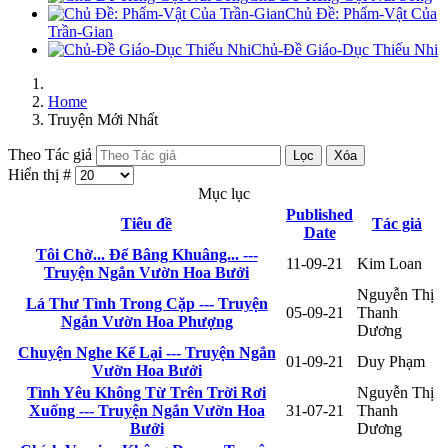
Chủ Đề: Phẩm-Vật Của
Trần-Gian
Chủ-Đề Giáo-Dục Thiếu Nhi
Home
Truyện Mới Nhất
Theo Tác giả
Lọc
Xóa
Hiển thị #
Mục lục
Published
Tiêu đề
Tác giả
Date
Tôi Chờ... Để Bâng Khuâng... ---
11-09-21
Kim Loan
Truyện Ngắn Vườn Hoa Bưởi
Nguyễn Thị
Lá Thư Tình Trong Cặp --- Truyện
05-09-21
Thanh
Ngắn Vườn Hoa Phượng
Dương
Chuyện Nghe Kể Lại --- Truyện Ngắn
01-09-21
Duy Phạm
Vườn Hoa Bưởi
Tình Yêu Không Từ Trên Trời Rơi
Nguyễn Thị
Xuống --- Truyện Ngắn Vườn Hoa
31-07-21
Thanh
Bưởi
Dương