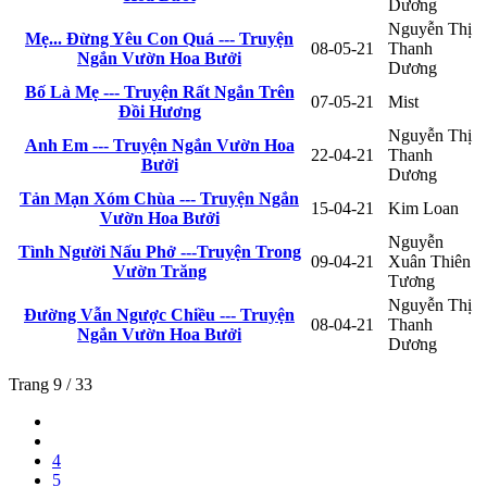
Dương
Nguyễn Thị
Mẹ... Đừng Yêu Con Quá --- Truyện
08-05-21
Thanh
Ngắn Vườn Hoa Bưởi
Dương
Bố Là Mẹ --- Truyện Rất Ngắn Trên
07-05-21
Mist
Đồi Hương
Nguyễn Thị
Anh Em --- Truyện Ngắn Vườn Hoa
22-04-21
Thanh
Bưởi
Dương
Tản Mạn Xóm Chùa --- Truyện Ngắn
15-04-21
Kim Loan
Vườn Hoa Bưởi
Nguyễn
Tình Người Nấu Phở ---Truyện Trong
09-04-21
Xuân Thiên
Vườn Trăng
Tương
Nguyễn Thị
Đường Vẫn Ngược Chiều --- Truyện
08-04-21
Thanh
Ngắn Vườn Hoa Bưởi
Dương
Trang 9 / 33
4
5