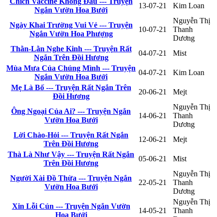
Chích Vaccine Không Đau --- Truyện
13-07-21
Kim Loan
Ngắn Vườn Hoa Bưởi
Nguyễn Thị
Ngày Khai Trường Vui Vẻ --- Truyện
10-07-21
Thanh
Ngắn Vườn Hoa Phượng
Dương
Thằn-Lằn Nghe Kinh --- Truyện Rất
04-07-21
Mist
Ngắn Trên Đồi Hương
Mùa Mưa Của Chúng Mình --- Truyện
04-07-21
Kim Loan
Ngắn Vườn Hoa Bưởi
Mẹ Là Bố --- Truyện Rất Ngắn Trên
20-06-21
Mejt
Đồi Hương
Nguyễn Thị
Ông Ngoại Của Ai? --- Truyện Ngắn
14-06-21
Thanh
Vườn Hoa Bưởi
Dương
Lời Chào-Hỏi --- Truyện Rất Ngắn
12-06-21
Mejt
Trên Đồi Hương
Thà Là Như Vậy --- Truyện Rất Ngắn
05-06-21
Mist
Trên Đồi Hương
Nguyễn Thị
Người Xài Đồ Thừa --- Truyện Ngắn
22-05-21
Thanh
Vườn Hoa Bưởi
Dương
Nguyễn Thị
Xin Lỗi Cún --- Truyện Ngắn Vườn
14-05-21
Thanh
Hoa Bưởi