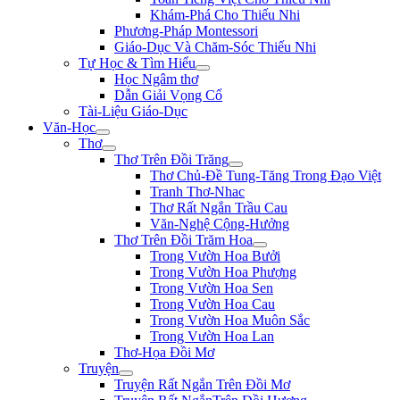
Khám-Phá Cho Thiếu Nhi
Phương-Pháp Montessori
Giáo-Dục Và Chăm-Sóc Thiếu Nhi
Tự Học & Tìm Hiểu
Học Ngâm thơ
Dẫn Giải Vọng Cổ
Tài-Liệu Giáo-Dục
Văn-Học
Thơ
Thơ Trên Đồi Trăng
Thơ Chủ-Đề Tung-Tăng Trong Đạo Việt
Tranh Thơ-Nhac
Thơ Rất Ngắn Trầu Cau
Văn-Nghệ Cộng-Hưởng
Thơ Trên Đồi Trăm Hoa
Trong Vườn Hoa Bưởi
Trong Vườn Hoa Phượng
Trong Vườn Hoa Sen
Trong Vườn Hoa Cau
Trong Vườn Hoa Muôn Sắc
Trong Vườn Hoa Lan
Thơ-Họa Đồi Mơ
Truyện
Truyện Rất Ngắn Trên Đồi Mơ