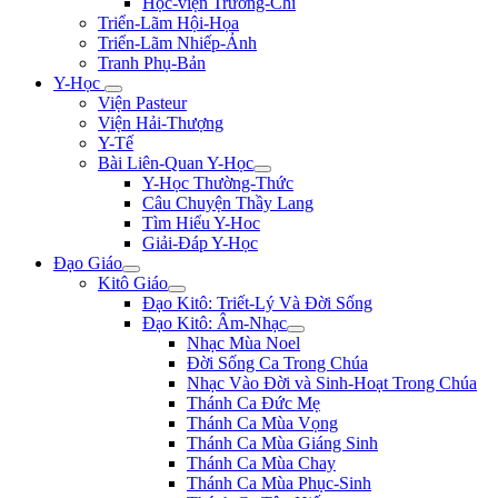
Học-viện Trương-Chi
Triển-Lãm Hội-Họa
Triển-Lãm Nhiếp-Ảnh
Tranh Phụ-Bản
Y-Học
Viện Pasteur
Viện Hải-Thượng
Y-Tế
Bài Liên-Quan Y-Học
Y-Học Thường-Thức
Câu Chuyện Thầy Lang
Tìm Hiểu Y-Hoc
Giải-Đáp Y-Học
Đạo Giáo
Kitô Giáo
Đạo Kitô: Triết-Lý Và Đời Sống
Đạo Kitô: Âm-Nhạc
Nhạc Mùa Noel
Đời Sống Ca Trong Chúa
Nhạc Vào Đời và Sinh-Hoạt Trong Chúa
Thánh Ca Đức Mẹ
Thánh Ca Mùa Vọng
Thánh Ca Mùa Giáng Sinh
Thánh Ca Mùa Chay
Thánh Ca Mùa Phục-Sinh