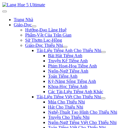
Trang Nhà
Giáo-Dục
Hướng-Đạo Làng Huệ
Phẩm-Vật Của Trân Gian
Sử Thơm Lạc-Hồng
Giáo-Dục Thiếu Nhi
Tài-Liệu Tiếng Anh Cho Thiếu Nhi
Bài Hát Tiếng Anh
Truyện Kể Tiếng Anh
Phim Hoạt-Họa Tiếng Anh
Ngôn-Ngữ Tiếng Anh
Toán Tiếng Anh
Kỹ-Năng Sống Tiếng Anh
Khoa-Học Tiếng Anh
Các Tài-Liệu Tiếng Anh Khác
Tài-Liệu Tiếng Việt Cho Thiếu Nhi
Múa Cho Thiếu Nhi
Hát Cho Thiếu Nhi
Nghệ-Thuật Tạo Hình Cho Thiếu Nhi
Truyện Cho Thiếu Nhi
Ngôn-Ngữ Tiếng Việt Cho Thiếu Nhi
Toán Tiếng Việt Cho Thiếu Nhi