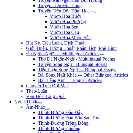
Truyện Rất NgắnTrên Đồi Hương
Truyện Trên Đồi Trăng
Truyện Trên Đồi Trăm Hoa
Vườn Hoa Bưởi
Vườn Hoa Phượng
Vườn Hoa Sen
Vườn Hoa Cau
Vườn Hoa Muôn Sắc
Bút Ký, Tiểu Luận, Dịch Thuật
Giới-Thiệu, Tường-Thuật, Phân-Tích, Phê-Bình
Đa Ngôn-Ngữ ---- Multlingual Articles
Thơ Đa Ngôn-Ngữ - Multilingual Poems
Truyện Song Ngữ - Bilingual Stories
Tiểu Luận Song Ngữ --- Bilingual Essays
Bài Song Ngữ Khác --- Other Bilingual Articles
Bài Tiếng Anh --- English Articles
Chuyện Trên Đồi Mai
Thảo-Luận
Văn-Hóa Tổng-Quát
Nghệ-Thuật
Âm-Nhạc
Thính-Đường Đàn Đáy
Thính-Đường Đàn Bầu Sáo Trúc
Thính-Đường Trống Đồng
Thính-Đường Chuông