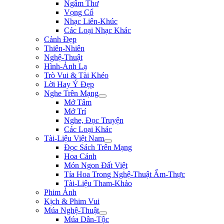
Ngâm Thơ
Vọng Cổ
Nhạc Liên-Khúc
Các Loại Nhạc Khác
Cảnh Đẹp
Thiên-Nhiên
Nghệ-Thuật
Hình-Ảnh Lạ
Trò Vui & Tài Khéo
Lời Hay Ý Đẹp
Nghe Trên Mạng
Mở Tâm
Mở Trí
Nghe, Đọc Truyện
Các Loại Khác
Tài-Liệu Việt Nam
Đọc Sách Trên Mạng
Hoa Cảnh
Món Ngon Đất Việt
Tỉa Hoa Trong Nghệ-Thuật Ẩm-Thực
Tài-Liệu Tham-Khảo
Phim Ảnh
Kịch & Phim Vui
Múa Nghệ-Thuật
Múa Dân-Tộc