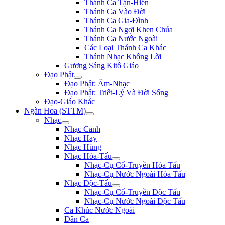
Thánh Ca Tận-Hiến
Thánh Ca Vào Đời
Thánh Ca Gia-Đình
Thánh Ca Ngợi Khen Chúa
Thánh Ca Nước Ngoài
Các Loại Thánh Ca Khác
Thánh Nhạc Không Lời
Gương Sáng Kitô Giáo
Đạo Phật
Đạo Phật: Âm-Nhạc
Đạo Phật: Triết-Lý Và Đời Sống
Đạo-Giáo Khác
Ngàn Hoa (STTM)
Nhạc
Nhạc Cảnh
Nhạc Hay
Nhạc Hùng
Nhạc Hòa-Tấu
Nhạc-Cụ Cổ-Truyền Hòa Tấu
Nhạc-Cụ Nước Ngoài Hòa Tấu
Nhạc Độc-Tấu
Nhạc-Cụ Cổ-Truyền Độc Tấu
Nhạc-Cụ Nước Ngoài Độc Tấu
Ca Khúc Nước Ngoài
Dân Ca