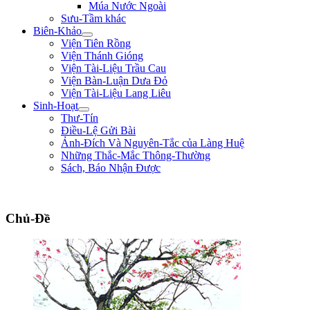
Múa Nước Ngoài
Sưu-Tầm khác
Biên-Khảo
Viện Tiên Rồng
Viện Thánh Gióng
Viện Tài-Liệu Trầu Cau
Viện Bàn-Luận Dưa Đỏ
Viện Tài-Liệu Lang Liêu
Sinh-Hoạt
Thư-Tín
Điều-Lệ Gửi Bài
Ảnh-Đích Và Nguyên-Tắc của Làng Huệ
Những Thắc-Mắc Thông-Thường
Sách, Báo Nhận Được
"Sống không phải là ký-sinh trùng của thế-gian, sống để mưu-đồ một công-cuộc
Chủ-Đề