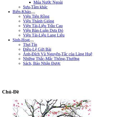
Múa Nước Ngoài
Sưu-Tầm khác
Biên-Khảo
Viện Tiên Rồng
Viện Thánh Gióng
Viện Tài-Liệu Trầu Cau
Viện Bàn-Luận Dưa Đỏ
Viện Tài-Liệu Lang Liêu
Sinh-Hoạt
Thư-Tín
Điều-Lệ Gửi Bài
Ảnh-Đích Và Nguyên-Tắc của Làng Huệ
Những Thắc-Mắc Thông-Thường
Sách, Báo Nhận Được
"Quân lính cốt hòa-thuận, không cốt đông; cốt tinh-nhuệ, không cốt nhiều.
Người khéo thắng là thắng ở chỗ rất mềm-dẻo, chứ không lấy mạnh đè yếu,
nhiều hiếp ít." ** Quang-Trung **
Chủ-Đề