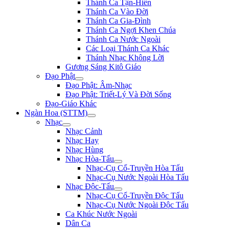
Thánh Ca Tận-Hiến
Thánh Ca Vào Đời
Thánh Ca Gia-Đình
Thánh Ca Ngợi Khen Chúa
Thánh Ca Nước Ngoài
Các Loại Thánh Ca Khác
Thánh Nhạc Không Lời
Gương Sáng Kitô Giáo
Đạo Phật
Đạo Phật: Âm-Nhạc
Đạo Phật: Triết-Lý Và Đời Sống
Đạo-Giáo Khác
Ngàn Hoa (STTM)
Nhạc
Nhạc Cảnh
Nhạc Hay
Nhạc Hùng
Nhạc Hòa-Tấu
Nhạc-Cụ Cổ-Truyền Hòa Tấu
Nhạc-Cụ Nước Ngoài Hòa Tấu
Nhạc Độc-Tấu
Nhạc-Cụ Cổ-Truyền Độc Tấu
Nhạc-Cụ Nước Ngoài Độc Tấu
Ca Khúc Nước Ngoài
Dân Ca