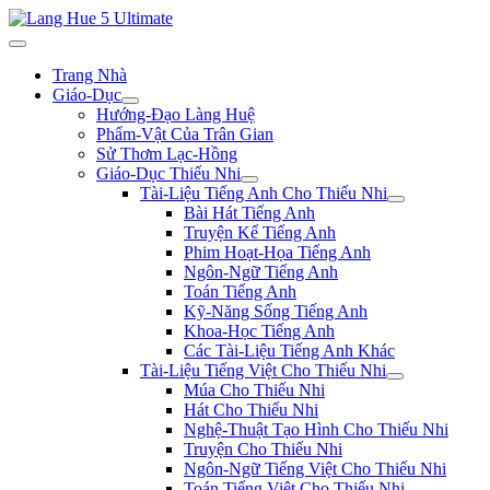
Trang Nhà
Giáo-Dục
Hướng-Đạo Làng Huệ
Phẩm-Vật Của Trân Gian
Sử Thơm Lạc-Hồng
Giáo-Dục Thiếu Nhi
Tài-Liệu Tiếng Anh Cho Thiếu Nhi
Bài Hát Tiếng Anh
Truyện Kể Tiếng Anh
Phim Hoạt-Họa Tiếng Anh
Ngôn-Ngữ Tiếng Anh
Toán Tiếng Anh
Kỹ-Năng Sống Tiếng Anh
Khoa-Học Tiếng Anh
Các Tài-Liệu Tiếng Anh Khác
Tài-Liệu Tiếng Việt Cho Thiếu Nhi
Múa Cho Thiếu Nhi
Hát Cho Thiếu Nhi
Nghệ-Thuật Tạo Hình Cho Thiếu Nhi
Truyện Cho Thiếu Nhi
Ngôn-Ngữ Tiếng Việt Cho Thiếu Nhi
Toán Tiếng Việt Cho Thiếu Nhi