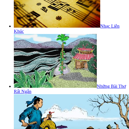
Nhạc Liên
Khúc
Những Bài Thơ
Rất Ngắn