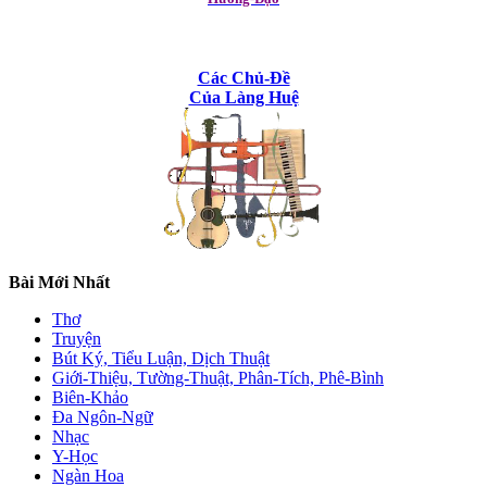
Các Chủ-Đề
Của Làng Huệ
Bài Mới Nhất
Thơ
Truyện
Bút Ký, Tiểu Luận, Dịch Thuật
Giới-Thiệu, Tường-Thuật, Phân-Tích, Phê-Bình
Biên-Khảo
Đa Ngôn-Ngữ
Nhạc
Y-Học
Ngàn Hoa