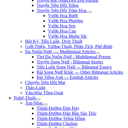
Truyện Rất NgắnTrên Đồi Hương
Truyện Trên Đồi Trăng
Truyện Trên Đồi Trăm Hoa
Vườn Hoa Bưởi
Vườn Hoa Phượng
Vườn Hoa Sen
Vườn Hoa Cau
Vườn Hoa Muôn Sắc
Bút Ký, Tiểu Luận, Dịch Thuật
Giới-Thiệu, Tường-Thuật, Phân-Tích, Phê-Bình
Đa Ngôn-Ngữ ---- Multlingual Articles
Thơ Đa Ngôn-Ngữ - Multilingual Poems
Truyện Song Ngữ - Bilingual Stories
Tiểu Luận Song Ngữ --- Bilingual Essays
Bài Song Ngữ Khác --- Other Bilingual Articles
Bài Tiếng Anh --- English Articles
Chuyện Trên Đồi Mai
Thảo-Luận
Văn-Hóa Tổng-Quát
Nghệ-Thuật
Âm-Nhạc
Thính-Đường Đàn Đáy
Thính-Đường Đàn Bầu Sáo Trúc
Thính-Đường Trống Đồng
Thính-Đường Chuông