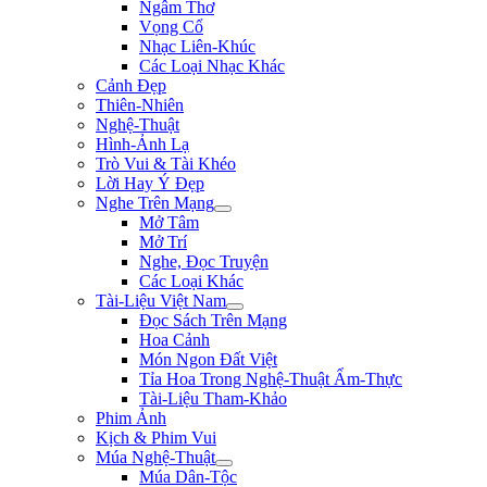
Ngâm Thơ
Vọng Cổ
Nhạc Liên-Khúc
Các Loại Nhạc Khác
Cảnh Đẹp
Thiên-Nhiên
Nghệ-Thuật
Hình-Ảnh Lạ
Trò Vui & Tài Khéo
Lời Hay Ý Đẹp
Nghe Trên Mạng
Mở Tâm
Mở Trí
Nghe, Đọc Truyện
Các Loại Khác
Tài-Liệu Việt Nam
Đọc Sách Trên Mạng
Hoa Cảnh
Món Ngon Đất Việt
Tỉa Hoa Trong Nghệ-Thuật Ẩm-Thực
Tài-Liệu Tham-Khảo
Phim Ảnh
Kịch & Phim Vui
Múa Nghệ-Thuật
Múa Dân-Tộc