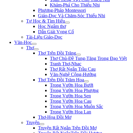
Khám-Phá Cho Thiếu Nhi
Phương-Pháp Montessori
Giáo-Dục Và Chăm-Sóc Thiếu Nhi
Tự Học & Tìm Hiểu
Học Ngâm thơ
Dẫn Giải Vọng Cổ
Tài-Liệu Giáo-Dục
Văn-Học
Thơ
Thơ Trên Đồi Trăng
Thơ Chủ-Đề Tung-Tăng Trong Đạo Việt
Tranh Thơ-Nhac
Thơ Rất Ngắn Trầu Cau
Văn-Nghệ Cộng-Hưởng
Thơ Trên Đồi Trăm Hoa
Trong Vườn Hoa Bưởi
Trong Vườn Hoa Phượng
Trong Vườn Hoa Sen
Trong Vườn Hoa Cau
Trong Vườn Hoa Muôn Sắc
Trong Vườn Hoa Lan
Thơ-Họa Đồi Mơ
Truyện
Truyện Rất Ngắn Trên Đồi Mơ