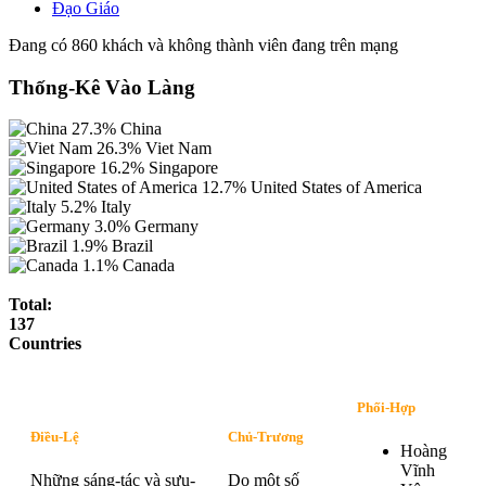
Đạo Giáo
Đang có 860 khách và không thành viên đang trên mạng
Thống-Kê Vào Làng
27.3%
China
26.3%
Viet Nam
16.2%
Singapore
12.7%
United States of America
5.2%
Italy
3.0%
Germany
1.9%
Brazil
1.1%
Canada
Total:
137
Countries
Phối-Hợp
Điều-Lệ
Chủ-Trương
Hoàng
Vĩnh
Những sáng-tác và sưu-
Do một số