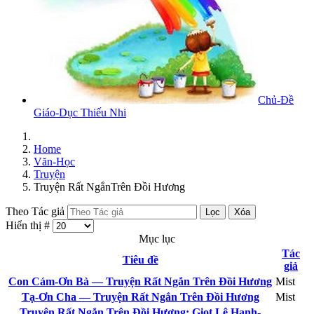
Chủ-Đề
Giáo-Dục Thiếu Nhi
Home
Văn-Học
Truyện
Truyện Rất NgắnTrên Đồi Hương
Theo Tác giả
Lọc
Xóa
Hiển thị #
Mục lục
Tác
Tiêu đề
giả
Con Cám-Ơn Bà — Truyện Rất Ngắn Trên Đồi Hương
Mist
Tạ-Ơn Cha — Truyện Rất Ngắn Trên Đồi Hương
Mist
Truyện Rất Ngắn Trên Đồi Hương: Giọt Lệ Hạnh-