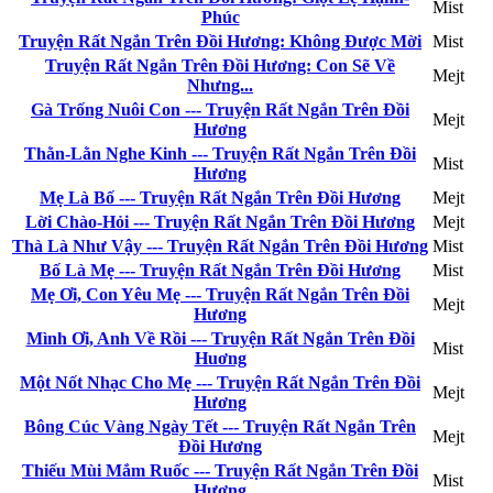
Mist
Phúc
Truyện Rất Ngắn Trên Đồi Hương: Không Được Mời
Mist
Truyện Rất Ngắn Trên Đồi Hương: Con Sẽ Về
Mejt
Nhưng...
Gà Trống Nuôi Con --- Truyện Rất Ngắn Trên Đồi
Mejt
Hương
Thằn-Lằn Nghe Kinh --- Truyện Rất Ngắn Trên Đồi
Mist
Hương
Mẹ Là Bố --- Truyện Rất Ngắn Trên Đồi Hương
Mejt
Lời Chào-Hỏi --- Truyện Rất Ngắn Trên Đồi Hương
Mejt
Thà Là Như Vậy --- Truyện Rất Ngắn Trên Đồi Hương
Mist
Bố Là Mẹ --- Truyện Rất Ngắn Trên Đồi Hương
Mist
Mẹ Ơi, Con Yêu Mẹ --- Truyện Rất Ngắn Trên Đồi
Mejt
Hương
Mình Ơi, Anh Về Rồi --- Truyện Rất Ngắn Trên Đồi
Mist
Huơng
Một Nốt Nhạc Cho Mẹ --- Truyện Rất Ngắn Trên Đồi
Mejt
Hương
Bông Cúc Vàng Ngày Tết --- Truyện Rất Ngắn Trên
Mejt
Đồi Hương
Thiếu Mùi Mắm Ruốc --- Truyện Rất Ngắn Trên Đồi
Mist
Hương