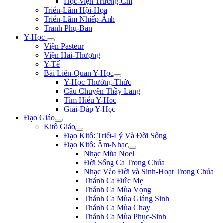
Học-viện Trương-Chi
Triển-Lãm Hội-Họa
Triển-Lãm Nhiếp-Ảnh
Tranh Phụ-Bản
Y-Học
Viện Pasteur
Viện Hải-Thượng
Y-Tế
Bài Liên-Quan Y-Học
Y-Học Thường-Thức
Câu Chuyện Thầy Lang
Tìm Hiểu Y-Hoc
Giải-Đáp Y-Học
Đạo Giáo
Kitô Giáo
Đạo Kitô: Triết-Lý Và Đời Sống
Đạo Kitô: Âm-Nhạc
Nhạc Mùa Noel
Đời Sống Ca Trong Chúa
Nhạc Vào Đời và Sinh-Hoạt Trong Chúa
Thánh Ca Đức Mẹ
Thánh Ca Mùa Vọng
Thánh Ca Mùa Giáng Sinh
Thánh Ca Mùa Chay
Thánh Ca Mùa Phục-Sinh