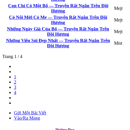
Con Chỉ Có Một Bố --- Truyện Rất Ngắn Trên Đồi
Mejt
Hương
Có Nội Mới Có Mẹ --- Truyện Rất Ngắn Trên Đồi
Mejt
Hương
Những Ngày Già Của Bố --- Truyện Rất Ngắn Trên
Mejt
Đồi Hương
Những Viên Sỏi Đẹp Nhất --- Truyện Rất Ngắn Trên
Mist
Đồi Hương
Trang 1 / 4
1
2
3
4
Gửi Một Bài Viết
Vào/Ra Mạng
Hướng-Đạo