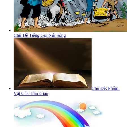
Chủ-Đề Tiếng Gọi Núi Sông
Chủ Đề: Phẩm-
Vật Của Trần-Gian