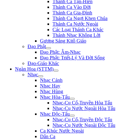
Thánh Ca Tận-Hiến
Thánh Ca Vào Đời
Thánh Ca Gia-Đình
Thánh Ca Ngợi Khen Chúa
Thánh Ca Nước Ngoài
Các Loại Thánh Ca Khác
Thánh Nhạc Không Lời
Gương Sáng Kitô Giáo
Đạo Phật
Đạo Phật: Âm-Nhạc
Đạo Phật: Triết-Lý Và Đời Sống
Đạo-Giáo Khác
Ngàn Hoa (STTM)
Nhạc
Nhạc Cảnh
Nhạc Hay
Nhạc Hùng
Nhạc Hòa-Tấu
Nhạc-Cụ Cổ-Truyền Hòa Tấu
Nhạc-Cụ Nước Ngoài Hòa Tấu
Nhạc Độc-Tấu
Nhạc-Cụ Cổ-Truyền Độc Tấu
Nhạc-Cụ Nước Ngoài Độc Tấu
Ca Khúc Nước Ngoài
Dân Ca