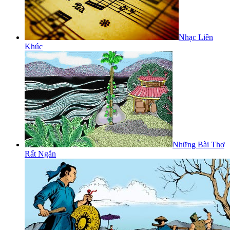
Nhạc Liên
Khúc
Những Bài Thơ
Rất Ngắn