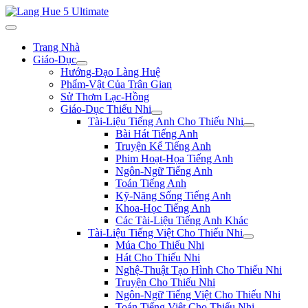
Trang Nhà
Giáo-Dục
Hướng-Đạo Làng Huệ
Phẩm-Vật Của Trân Gian
Sử Thơm Lạc-Hồng
Giáo-Dục Thiếu Nhi
Tài-Liệu Tiếng Anh Cho Thiếu Nhi
Bài Hát Tiếng Anh
Truyện Kể Tiếng Anh
Phim Hoạt-Họa Tiếng Anh
Ngôn-Ngữ Tiếng Anh
Toán Tiếng Anh
Kỹ-Năng Sống Tiếng Anh
Khoa-Học Tiếng Anh
Các Tài-Liệu Tiếng Anh Khác
Tài-Liệu Tiếng Việt Cho Thiếu Nhi
Múa Cho Thiếu Nhi
Hát Cho Thiếu Nhi
Nghệ-Thuật Tạo Hình Cho Thiếu Nhi
Truyện Cho Thiếu Nhi
Ngôn-Ngữ Tiếng Việt Cho Thiếu Nhi
Toán Tiếng Việt Cho Thiếu Nhi