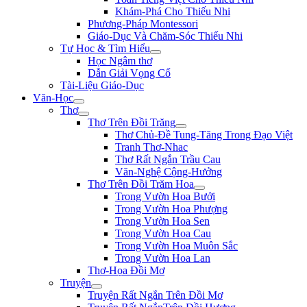
Khám-Phá Cho Thiếu Nhi
Phương-Pháp Montessori
Giáo-Dục Và Chăm-Sóc Thiếu Nhi
Tự Học & Tìm Hiểu
Học Ngâm thơ
Dẫn Giải Vọng Cổ
Tài-Liệu Giáo-Dục
Văn-Học
Thơ
Thơ Trên Đồi Trăng
Thơ Chủ-Đề Tung-Tăng Trong Đạo Việt
Tranh Thơ-Nhac
Thơ Rất Ngắn Trầu Cau
Văn-Nghệ Cộng-Hưởng
Thơ Trên Đồi Trăm Hoa
Trong Vườn Hoa Bưởi
Trong Vườn Hoa Phượng
Trong Vườn Hoa Sen
Trong Vườn Hoa Cau
Trong Vườn Hoa Muôn Sắc
Trong Vườn Hoa Lan
Thơ-Họa Đồi Mơ
Truyện
Truyện Rất Ngắn Trên Đồi Mơ