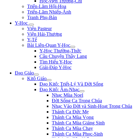
Học-viện Trương-Chi
Triển-Lãm Hội-Họa
Triển-Lãm Nhiếp-Ảnh
Tranh Phụ-Bản
Y-Học
Viện Pasteur
Viện Hải-Thượng
Y-Tế
Bài Liên-Quan Y-Học
Y-Học Thường-Thức
Câu Chuyện Thầy Lang
Tìm Hiểu Y-Hoc
Giải-Đáp Y-Học
Đạo Giáo
Kitô Giáo
Đạo Kitô: Triết-Lý Và Đời Sống
Đạo Kitô: Âm-Nhạc
Nhạc Mùa Noel
Đời Sống Ca Trong Chúa
Nhạc Vào Đời và Sinh-Hoạt Trong Chúa
Thánh Ca Đức Mẹ
Thánh Ca Mùa Vọng
Thánh Ca Mùa Giáng Sinh
Thánh Ca Mùa Chay
Thánh Ca Mùa Phục-Sinh