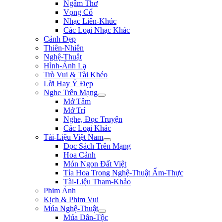
Ngâm Thơ
Vọng Cổ
Nhạc Liên-Khúc
Các Loại Nhạc Khác
Cảnh Đẹp
Thiên-Nhiên
Nghệ-Thuật
Hình-Ảnh Lạ
Trò Vui & Tài Khéo
Lời Hay Ý Đẹp
Nghe Trên Mạng
Mở Tâm
Mở Trí
Nghe, Đọc Truyện
Các Loại Khác
Tài-Liệu Việt Nam
Đọc Sách Trên Mạng
Hoa Cảnh
Món Ngon Đất Việt
Tỉa Hoa Trong Nghệ-Thuật Ẩm-Thực
Tài-Liệu Tham-Khảo
Phim Ảnh
Kịch & Phim Vui
Múa Nghệ-Thuật
Múa Dân-Tộc