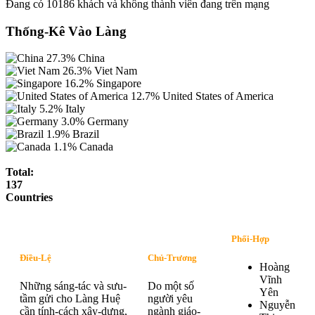
Đang có 10186 khách và không thành viên đang trên mạng
Thống-Kê Vào Làng
27.3%
China
26.3%
Viet Nam
16.2%
Singapore
12.7%
United States of America
5.2%
Italy
3.0%
Germany
1.9%
Brazil
1.1%
Canada
Total:
137
Countries
Phối-Hợp
Điều-Lệ
Chủ-Trương
Hoàng
Vĩnh
Những sáng-tác và sưu-
Do một số
Yên
tầm gửi cho Làng Huệ
người yêu
Nguyễn
cần tính-cách xây-dựng,
ngành giáo-