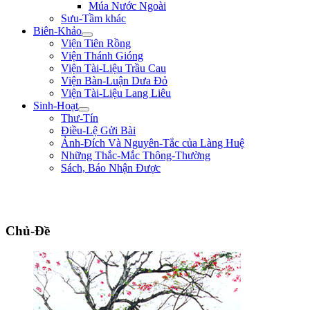
Múa Nước Ngoài
Sưu-Tầm khác
Biên-Khảo
Viện Tiên Rồng
Viện Thánh Gióng
Viện Tài-Liệu Trầu Cau
Viện Bàn-Luận Dưa Đỏ
Viện Tài-Liệu Lang Liêu
Sinh-Hoạt
Thư-Tín
Điều-Lệ Gửi Bài
Ảnh-Đích Và Nguyên-Tắc của Làng Huệ
Những Thắc-Mắc Thông-Thường
Sách, Báo Nhận Được
"Ta thà làm quỷ nước Nam, chứ không thèm làm vương đất Bắc." ** Trần
Bình Trọng **
Chủ-Đề