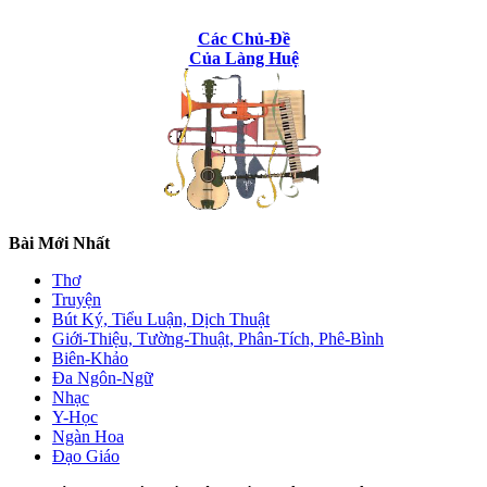
Các Chủ-Đề
Của Làng Huệ
Bài Mới Nhất
Thơ
Truyện
Bút Ký, Tiểu Luận, Dịch Thuật
Giới-Thiệu, Tường-Thuật, Phân-Tích, Phê-Bình
Biên-Khảo
Đa Ngôn-Ngữ
Nhạc
Y-Học
Ngàn Hoa
Đạo Giáo