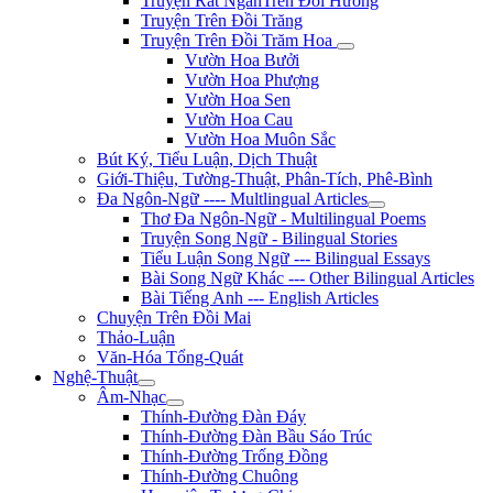
Truyện Rất NgắnTrên Đồi Hương
Truyện Trên Đồi Trăng
Truyện Trên Đồi Trăm Hoa
Vườn Hoa Bưởi
Vườn Hoa Phượng
Vườn Hoa Sen
Vườn Hoa Cau
Vườn Hoa Muôn Sắc
Bút Ký, Tiểu Luận, Dịch Thuật
Giới-Thiệu, Tường-Thuật, Phân-Tích, Phê-Bình
Đa Ngôn-Ngữ ---- Multlingual Articles
Thơ Đa Ngôn-Ngữ - Multilingual Poems
Truyện Song Ngữ - Bilingual Stories
Tiểu Luận Song Ngữ --- Bilingual Essays
Bài Song Ngữ Khác --- Other Bilingual Articles
Bài Tiếng Anh --- English Articles
Chuyện Trên Đồi Mai
Thảo-Luận
Văn-Hóa Tổng-Quát
Nghệ-Thuật
Âm-Nhạc
Thính-Đường Đàn Đáy
Thính-Đường Đàn Bầu Sáo Trúc
Thính-Đường Trống Đồng
Thính-Đường Chuông