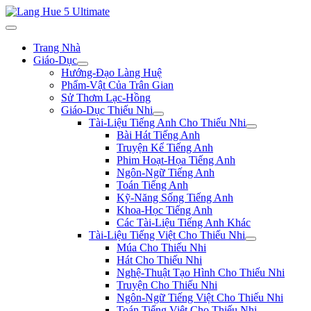
Trang Nhà
Giáo-Dục
Hướng-Đạo Làng Huệ
Phẩm-Vật Của Trân Gian
Sử Thơm Lạc-Hồng
Giáo-Dục Thiếu Nhi
Tài-Liệu Tiếng Anh Cho Thiếu Nhi
Bài Hát Tiếng Anh
Truyện Kể Tiếng Anh
Phim Hoạt-Họa Tiếng Anh
Ngôn-Ngữ Tiếng Anh
Toán Tiếng Anh
Kỹ-Năng Sống Tiếng Anh
Khoa-Học Tiếng Anh
Các Tài-Liệu Tiếng Anh Khác
Tài-Liệu Tiếng Việt Cho Thiếu Nhi
Múa Cho Thiếu Nhi
Hát Cho Thiếu Nhi
Nghệ-Thuật Tạo Hình Cho Thiếu Nhi
Truyện Cho Thiếu Nhi
Ngôn-Ngữ Tiếng Việt Cho Thiếu Nhi
Toán Tiếng Việt Cho Thiếu Nhi