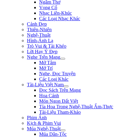
Ngâm Thơ
Vọng Cổ
Nhạc Liên-Khúc
Các Loại Nhạc Khác
Cảnh Đẹp
Thiên-Nhiên
Nghệ-Thuật
Hình-Ảnh Lạ
Trò Vui & Tài Khéo
Lời Hay Ý Đẹp
Nghe Trên Mạng
Mở Tâm
Mở Trí
Nghe, Đọc Truyện
Các Loại Khác
Tài-Liệu Việt Nam
Đọc Sách Trên Mạng
Hoa Cảnh
Món Ngon Đất Việt
Tỉa Hoa Trong Nghệ-Thuật Ẩm-Thực
Tài-Liệu Tham-Khảo
Phim Ảnh
Kịch & Phim Vui
Múa Nghệ-Thuật
Múa Dân-Tộc