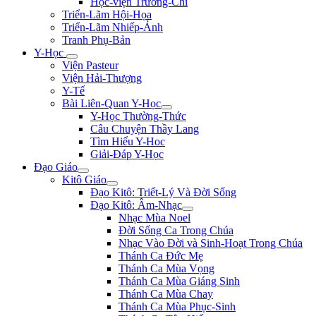
Học-viện Trương-Chi
Triển-Lãm Hội-Họa
Triển-Lãm Nhiếp-Ảnh
Tranh Phụ-Bản
Y-Học
Viện Pasteur
Viện Hải-Thượng
Y-Tế
Bài Liên-Quan Y-Học
Y-Học Thường-Thức
Câu Chuyện Thầy Lang
Tìm Hiểu Y-Hoc
Giải-Đáp Y-Học
Đạo Giáo
Kitô Giáo
Đạo Kitô: Triết-Lý Và Đời Sống
Đạo Kitô: Âm-Nhạc
Nhạc Mùa Noel
Đời Sống Ca Trong Chúa
Nhạc Vào Đời và Sinh-Hoạt Trong Chúa
Thánh Ca Đức Mẹ
Thánh Ca Mùa Vọng
Thánh Ca Mùa Giáng Sinh
Thánh Ca Mùa Chay
Thánh Ca Mùa Phục-Sinh