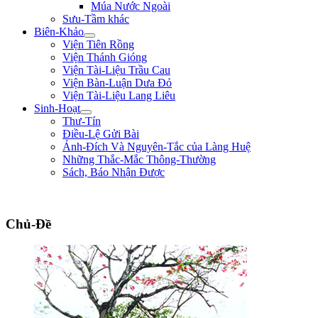
Múa Nước Ngoài
Sưu-Tầm khác
Biên-Khảo
Viện Tiên Rồng
Viện Thánh Gióng
Viện Tài-Liệu Trầu Cau
Viện Bàn-Luận Dưa Đỏ
Viện Tài-Liệu Lang Liêu
Sinh-Hoạt
Thư-Tín
Điều-Lệ Gửi Bài
Ảnh-Đích Và Nguyên-Tắc của Làng Huệ
Những Thắc-Mắc Thông-Thường
Sách, Báo Nhận Được
"Đường đi khó, không khó vì ngăn sông cách núi mà khó vì lòng người ngại nú
Chủ-Đề