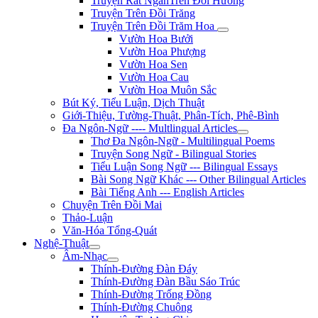
Truyện Rất NgắnTrên Đồi Hương
Truyện Trên Đồi Trăng
Truyện Trên Đồi Trăm Hoa
Vườn Hoa Bưởi
Vườn Hoa Phượng
Vườn Hoa Sen
Vườn Hoa Cau
Vườn Hoa Muôn Sắc
Bút Ký, Tiểu Luận, Dịch Thuật
Giới-Thiệu, Tường-Thuật, Phân-Tích, Phê-Bình
Đa Ngôn-Ngữ ---- Multlingual Articles
Thơ Đa Ngôn-Ngữ - Multilingual Poems
Truyện Song Ngữ - Bilingual Stories
Tiểu Luận Song Ngữ --- Bilingual Essays
Bài Song Ngữ Khác --- Other Bilingual Articles
Bài Tiếng Anh --- English Articles
Chuyện Trên Đồi Mai
Thảo-Luận
Văn-Hóa Tổng-Quát
Nghệ-Thuật
Âm-Nhạc
Thính-Đường Đàn Đáy
Thính-Đường Đàn Bầu Sáo Trúc
Thính-Đường Trống Đồng
Thính-Đường Chuông