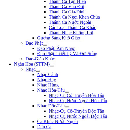
Thánh Ca Tận-Hiến
Thánh Ca Vào Đời
Thánh Ca Gia-Đình
Thánh Ca Ngợi Khen Chúa
Thánh Ca Nước Ngoài
Các Loại Thánh Ca Khác
Thánh Nhạc Không Lời
Gương Sáng Kitô Giáo
Đạo Phật
Đạo Phật: Âm-Nhạc
Đạo Phật: Triết-Lý Và Đời Sống
Đạo-Giáo Khác
Ngàn Hoa (STTM)
Nhạc
Nhạc Cảnh
Nhạc Hay
Nhạc Hùng
Nhạc Hòa-Tấu
Nhạc-Cụ Cổ-Truyền Hòa Tấu
Nhạc-Cụ Nước Ngoài Hòa Tấu
Nhạc Độc-Tấu
Nhạc-Cụ Cổ-Truyền Độc Tấu
Nhạc-Cụ Nước Ngoài Độc Tấu
Ca Khúc Nước Ngoài
Dân Ca