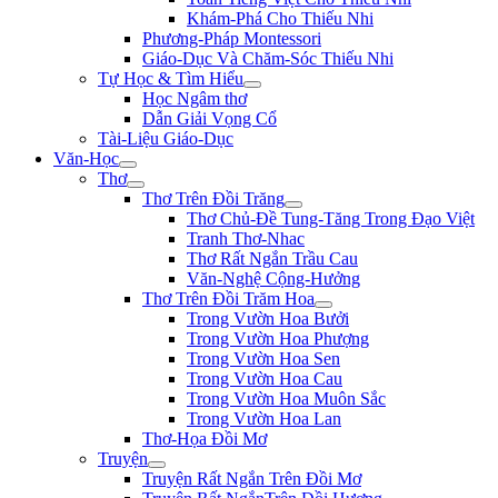
Khám-Phá Cho Thiếu Nhi
Phương-Pháp Montessori
Giáo-Dục Và Chăm-Sóc Thiếu Nhi
Tự Học & Tìm Hiểu
Học Ngâm thơ
Dẫn Giải Vọng Cổ
Tài-Liệu Giáo-Dục
Văn-Học
Thơ
Thơ Trên Đồi Trăng
Thơ Chủ-Đề Tung-Tăng Trong Đạo Việt
Tranh Thơ-Nhac
Thơ Rất Ngắn Trầu Cau
Văn-Nghệ Cộng-Hưởng
Thơ Trên Đồi Trăm Hoa
Trong Vườn Hoa Bưởi
Trong Vườn Hoa Phượng
Trong Vườn Hoa Sen
Trong Vườn Hoa Cau
Trong Vườn Hoa Muôn Sắc
Trong Vườn Hoa Lan
Thơ-Họa Đồi Mơ
Truyện
Truyện Rất Ngắn Trên Đồi Mơ