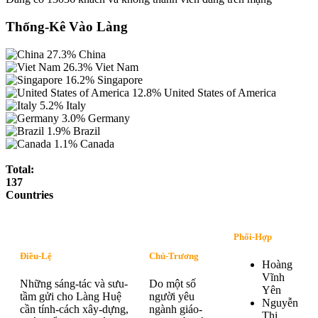
Thống-Kê Vào Làng
27.3%
China
26.3%
Viet Nam
16.2%
Singapore
12.8%
United States of America
5.2%
Italy
3.0%
Germany
1.9%
Brazil
1.1%
Canada
Total:
137
Countries
Phối-Hợp
Điều-Lệ
Chủ-Trương
Hoàng
Vĩnh
Những sáng-tác và sưu-
Do một số
Yên
tầm gửi cho Làng Huệ
người yêu
Nguyễn
cần tính-cách xây-dựng,
ngành giáo-
Thị