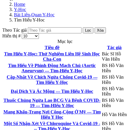
Home
Y-Học
Bài Liên-Quan Y-Học
Tìm Hiểu Y-Hoc
Theo Tác giả
Lọc
Xóa
Hiển thị #
Mục lục
Tiêu đề
Tác giả
Tìm Hiểu Y-Học: Thử Nghiệm Liên Hệ Sinh Học
Bác Sĩ Hồ
Cha-Con
Văn Hiền
Tìm Hiểu Về Phình Động Mạch Chủ (Aortic
BS Hồ Văn
Aneurysm) --- Tìm-Hiểu Y-Học
Hiền
Cập-Nhật Về Chích Ngừa Chống Covid-19 ---
BS Hồ Văn
Tìm Hiểu Y-Học
Hiền
BS Hồ Văn
Đại Dịch Và Ác Mộng --- Tìm Hiểu Y-Học
Hiền
Thuốc Chủng Ngừa Lao BCG Và Bệnh COVID-
BS Hồ Văn
19 --- Tìm-HIểu Y-Học
Hiền
Mang Khẩu-Trang Nơi Công-Cộng Ở Mỹ --- Tìm
Hồ Văn Hiền
Hiểu Y Học
Một Số Nhận-Xét Về Chloroquine Và Covid-19 -
BS Hồ Văn
-- Tìm-Hiểu Y-Học
Hiền