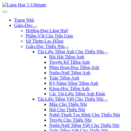
Trang Nhà
Giáo-Dục
Hướng-Đạo Làng Huệ
Phẩm-Vật Của Trân Gian
Sử Thơm Lạc-Hồng
Giáo-Dục Thiếu Nhi
Tài-Liệu Tiếng Anh Cho Thiếu Nhi
Bài Hát Tiếng Anh
Truyện Kể Tiếng Anh
Phim Hoạt-Họa Tiếng Anh
Ngôn-Ngữ Tiếng Anh
Toán Tiếng Anh
Kỹ-Năng Sống Tiếng Anh
Khoa-Học Tiếng Anh
Các Tài-Liệu Tiếng Anh Khác
Tài-Liệu Tiếng Việt Cho Thiếu Nhi
Múa Cho Thiếu Nhi
Hát Cho Thiếu Nhi
Nghệ-Thuật Tạo Hình Cho Thiếu Nhi
Truyện Cho Thiếu Nhi
Ngôn-Ngữ Tiếng Việt Cho Thiếu Nhi
Toán Tiếng Việt Cho Thiếu Nhi