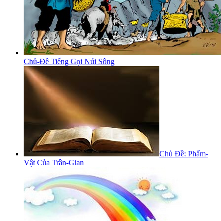
Chủ-Đề Tiếng Gọi Núi Sông
Chủ Đề: Phẩm-
Vật Của Trần-Gian