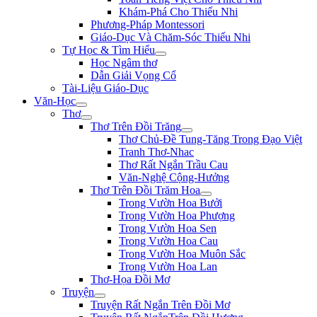
Khám-Phá Cho Thiếu Nhi
Phương-Pháp Montessori
Giáo-Dục Và Chăm-Sóc Thiếu Nhi
Tự Học & Tìm Hiểu
Học Ngâm thơ
Dẫn Giải Vọng Cổ
Tài-Liệu Giáo-Dục
Văn-Học
Thơ
Thơ Trên Đồi Trăng
Thơ Chủ-Đề Tung-Tăng Trong Đạo Việt
Tranh Thơ-Nhac
Thơ Rất Ngắn Trầu Cau
Văn-Nghệ Cộng-Hưởng
Thơ Trên Đồi Trăm Hoa
Trong Vườn Hoa Bưởi
Trong Vườn Hoa Phượng
Trong Vườn Hoa Sen
Trong Vườn Hoa Cau
Trong Vườn Hoa Muôn Sắc
Trong Vườn Hoa Lan
Thơ-Họa Đồi Mơ
Truyện
Truyện Rất Ngắn Trên Đồi Mơ