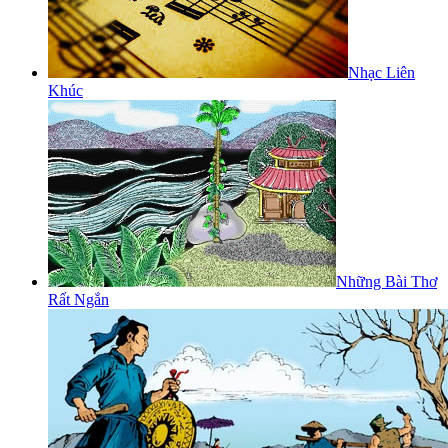
Nhạc Liên
Khúc
Những Bài Thơ
Rất Ngắn