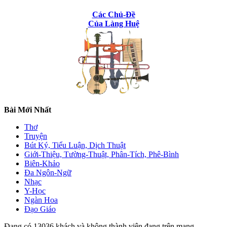
Các Chủ-Đề
Của Làng Huệ
Bài Mới Nhất
Thơ
Truyện
Bút Ký, Tiểu Luận, Dịch Thuật
Giới-Thiệu, Tường-Thuật, Phân-Tích, Phê-Bình
Biên-Khảo
Đa Ngôn-Ngữ
Nhạc
Y-Học
Ngàn Hoa
Đạo Giáo
Đang có 13036 khách và không thành viên đang trên mạng