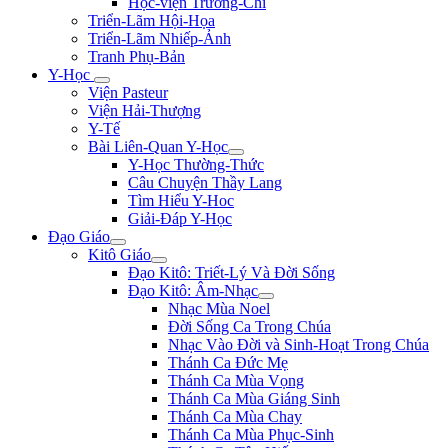
Học-viện Trương-Chi
Triển-Lãm Hội-Họa
Triển-Lãm Nhiếp-Ảnh
Tranh Phụ-Bản
Y-Học
Viện Pasteur
Viện Hải-Thượng
Y-Tế
Bài Liên-Quan Y-Học
Y-Học Thường-Thức
Câu Chuyện Thầy Lang
Tìm Hiểu Y-Hoc
Giải-Đáp Y-Học
Đạo Giáo
Kitô Giáo
Đạo Kitô: Triết-Lý Và Đời Sống
Đạo Kitô: Âm-Nhạc
Nhạc Mùa Noel
Đời Sống Ca Trong Chúa
Nhạc Vào Đời và Sinh-Hoạt Trong Chúa
Thánh Ca Đức Mẹ
Thánh Ca Mùa Vọng
Thánh Ca Mùa Giáng Sinh
Thánh Ca Mùa Chay
Thánh Ca Mùa Phục-Sinh