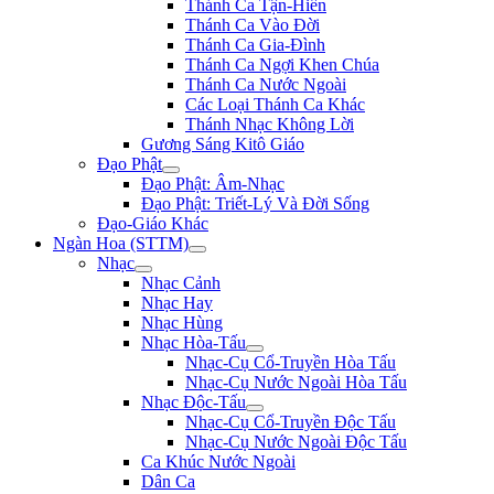
Thánh Ca Tận-Hiến
Thánh Ca Vào Đời
Thánh Ca Gia-Đình
Thánh Ca Ngợi Khen Chúa
Thánh Ca Nước Ngoài
Các Loại Thánh Ca Khác
Thánh Nhạc Không Lời
Gương Sáng Kitô Giáo
Đạo Phật
Đạo Phật: Âm-Nhạc
Đạo Phật: Triết-Lý Và Đời Sống
Đạo-Giáo Khác
Ngàn Hoa (STTM)
Nhạc
Nhạc Cảnh
Nhạc Hay
Nhạc Hùng
Nhạc Hòa-Tấu
Nhạc-Cụ Cổ-Truyền Hòa Tấu
Nhạc-Cụ Nước Ngoài Hòa Tấu
Nhạc Độc-Tấu
Nhạc-Cụ Cổ-Truyền Độc Tấu
Nhạc-Cụ Nước Ngoài Độc Tấu
Ca Khúc Nước Ngoài
Dân Ca