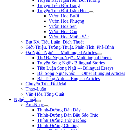
Truyện Rất NgắnTrên Đồi Hương
Truyện Trên Đồi Trăng
Truyện Trên Đồi Trăm Hoa
Vườn Hoa Bưởi
Vườn Hoa Phượng
Vườn Hoa Sen
Vườn Hoa Cau
Vườn Hoa Muôn Sắc
Bút Ký, Tiểu Luận, Dịch Thuật
Giới-Thiệu, Tường-Thuật, Phân-Tích, Phê-Bình
Đa Ngôn-Ngữ ---- Multlingual Articles
Thơ Đa Ngôn-Ngữ - Multilingual Poems
Truyện Song Ngữ - Bilingual Stories
Tiểu Luận Song Ngữ --- Bilingual Essays
Bài Song Ngữ Khác --- Other Bilingual Articles
Bài Tiếng Anh --- English Articles
Chuyện Trên Đồi Mai
Thảo-Luận
Văn-Hóa Tổng-Quát
Nghệ-Thuật
Âm-Nhạc
Thính-Đường Đàn Đáy
Thính-Đường Đàn Bầu Sáo Trúc
Thính-Đường Trống Đồng
Thính-Đường Chuông