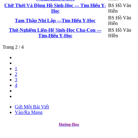
Chữ Thời Và Đồng Hồ Sinh-Học --- Tìm Hiểu Y-
BS Hồ Văn
Học
Hiền
BS Hồ Văn
Tam Thập Nhi Lập ---Tìm Hiểu Y-Học
Hiền
Thử-Nghiệm Liên-Hệ Sinh-Học Cha-Con ---
BS Hồ Văn
Tìm-Hiểu Y-Học
HIền
Trang 2 / 4
1
2
3
4
Gửi Một Bài Viết
Vào/Ra Mạng
Hướng-Đạo