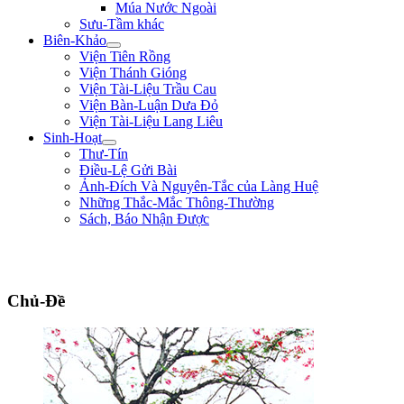
Múa Nước Ngoài
Sưu-Tầm khác
Biên-Khảo
Viện Tiên Rồng
Viện Thánh Gióng
Viện Tài-Liệu Trầu Cau
Viện Bàn-Luận Dưa Đỏ
Viện Tài-Liệu Lang Liêu
Sinh-Hoạt
Thư-Tín
Điều-Lệ Gửi Bài
Ảnh-Đích Và Nguyên-Tắc của Làng Huệ
Những Thắc-Mắc Thông-Thường
Sách, Báo Nhận Được
"Ta thà làm quỷ nước Nam, chứ không thèm làm vương đất Bắc." ** Trần
Bình Trọng **
Chủ-Đề