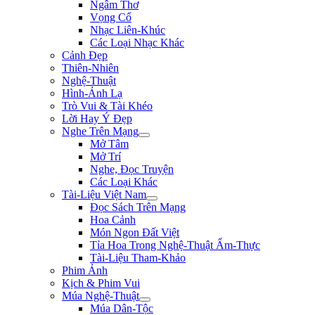
Ngâm Thơ
Vọng Cổ
Nhạc Liên-Khúc
Các Loại Nhạc Khác
Cảnh Đẹp
Thiên-Nhiên
Nghệ-Thuật
Hình-Ảnh Lạ
Trò Vui & Tài Khéo
Lời Hay Ý Đẹp
Nghe Trên Mạng
Mở Tâm
Mở Trí
Nghe, Đọc Truyện
Các Loại Khác
Tài-Liệu Việt Nam
Đọc Sách Trên Mạng
Hoa Cảnh
Món Ngon Đất Việt
Tỉa Hoa Trong Nghệ-Thuật Ẩm-Thực
Tài-Liệu Tham-Khảo
Phim Ảnh
Kịch & Phim Vui
Múa Nghệ-Thuật
Múa Dân-Tộc