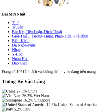
Bài Mới Nhất
Thơ
Truyện
Bút Ký, Tiểu Luận, Dịch Thuật
Giới-Thiệu, Tường-Thuật, Phân-Tích, Phê-Bình
Biên-Khảo
Đa Ngôn-Ngữ
Nhạc
Y-Học
Ngàn Hoa
Đạo Giáo
Đang có 10517 khách và không thành viên đang trên mạng
Thống-Kê Vào Làng
27.3%
China
26.3%
Viet Nam
16.2%
Singapore
12.8%
United States of America
5.2%
Italy