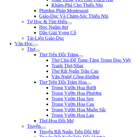
Khám-Phá Cho Thiếu Nhi
Phương-Pháp Montessori
Giáo-Dục Và Chăm-Sóc Thiếu Nhi
Tự Học & Tìm Hiểu
Học Ngâm thơ
Dẫn Giải Vọng Cổ
Tài-Liệu Giáo-Dục
Văn-Học
Thơ
Thơ Trên Đồi Trăng
Thơ Chủ-Đề Tung-Tăng Trong Đạo Việt
Tranh Thơ-Nhac
Thơ Rất Ngắn Trầu Cau
Văn-Nghệ Cộng-Hưởng
Thơ Trên Đồi Trăm Hoa
Trong Vườn Hoa Bưởi
Trong Vườn Hoa Phượng
Trong Vườn Hoa Sen
Trong Vườn Hoa Cau
Trong Vườn Hoa Muôn Sắc
Trong Vườn Hoa Lan
Thơ-Họa Đồi Mơ
Truyện
Truyện Rất Ngắn Trên Đồi Mơ