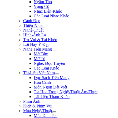
Ngâm Thơ
Vọng Cổ
Nhạc Liên-Khúc
Các Loại Nhạc Khác
Cảnh Đẹp
Thiên-Nhiên
Nghệ-Thuật
Hình-Ảnh Lạ
Trò Vui & Tài Khéo
Lời Hay Ý Đẹp
Nghe Trên Mạng
Mở Tâm
Mở Trí
Nghe, Đọc Truyện
Các Loại Khác
Tài-Liệu Việt Nam
Đọc Sách Trên Mạng
Hoa Cảnh
Món Ngon Đất Việt
Tỉa Hoa Trong Nghệ-Thuật Ẩm-Thực
Tài-Liệu Tham-Khảo
Phim Ảnh
Kịch & Phim Vui
Múa Nghệ-Thuật
Múa Dân-Tộc