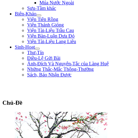
Múa Nước Ngoài
Sưu-Tầm khác
Biên-Khảo
Viện Tiên Rồng
Viện Thánh Gióng
Viện Tài-Liệu Trầu Cau
Viện Bàn-Luận Dưa Đỏ
Viện Tài-Liệu Lang Liêu
Sinh-Hoạt
Thư-Tín
Điều-Lệ Gửi Bài
Ảnh-Đích Và Nguyên-Tắc của Làng Huệ
Những Thắc-Mắc Thông-Thường
Sách, Báo Nhận Được
"Biết lỗi, không khó; đổi lỗi mới khó. Nói điều thiện không khó, làm điều
thiện mới khó." ** Hà Phủ - triều Lê Nhân Tôn **
Chủ-Đề