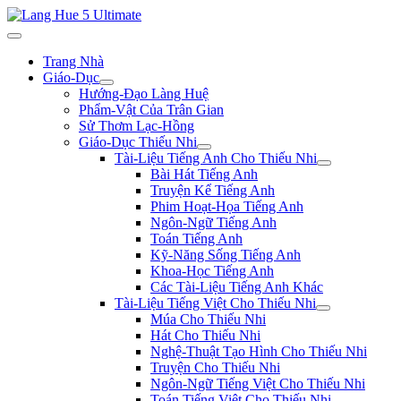
Trang Nhà
Giáo-Dục
Hướng-Đạo Làng Huệ
Phẩm-Vật Của Trân Gian
Sử Thơm Lạc-Hồng
Giáo-Dục Thiếu Nhi
Tài-Liệu Tiếng Anh Cho Thiếu Nhi
Bài Hát Tiếng Anh
Truyện Kể Tiếng Anh
Phim Hoạt-Họa Tiếng Anh
Ngôn-Ngữ Tiếng Anh
Toán Tiếng Anh
Kỹ-Năng Sống Tiếng Anh
Khoa-Học Tiếng Anh
Các Tài-Liệu Tiếng Anh Khác
Tài-Liệu Tiếng Việt Cho Thiếu Nhi
Múa Cho Thiếu Nhi
Hát Cho Thiếu Nhi
Nghệ-Thuật Tạo Hình Cho Thiếu Nhi
Truyện Cho Thiếu Nhi
Ngôn-Ngữ Tiếng Việt Cho Thiếu Nhi
Toán Tiếng Việt Cho Thiếu Nhi