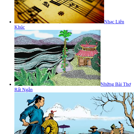
Nhạc Liên
Khúc
Những Bài Thơ
Rất Ngắn