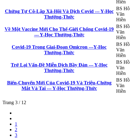
Hiền
BS Hô
Chứng Tự Cô-Lập Xã-Hội Và Dịch Covid --- Y-Học
Văn
Thường-Thức
Hiền
BS Hồ
Về Một Vaccine Mới Cho Thế-Giới Chống Covid-19
Văn
--- Y-Học Thường-Thức
Hiền
BS Hồ
Covid-19 Trong Giai-Đoạn Omicron ---Y-Hoc
Văn
Thường-Thức
Hiền
BS Hồ
Trở Lại Vấn-Đề Miễn Dịch Bầy Đàn --- Y-Học
Văn
Thường-Thức
Hiền
BS Hồ
Biến-Chuyển Mới Của Covid-19 Và Triệu-Chứng
Văn
Mắt Và Tai --- Y-Học Thường-Thức
Hiền
Trang 3 / 12
1
2
3