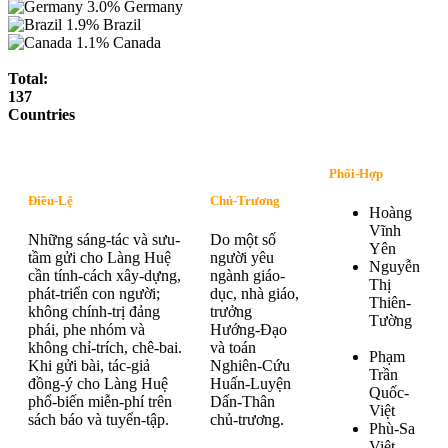
3.0%
Germany
1.9%
Brazil
1.1%
Canada
Total:
137
Countries
Phối-Hợp
Điều-Lệ
Chủ-Trương
Hoàng
Vĩnh
Những sáng-tác và sưu-
Do một số
Yên
tầm gửi cho Làng Huệ
người yêu
Nguyễn
cần tính-cách xây-dựng,
ngành giáo-
Thị
phát-triển con người;
dục, nhà giáo,
Thiên-
không chính-trị đảng
trưởng
Tường
phái, phe nhóm và
Hướng-Đạo
không chỉ-trích, chê-bai.
và toán
Phạm
Khi gửi bài, tác-giả
Nghiên-Cứu
Trần
đồng-ý cho Làng Huệ
Huấn-Luyện
Quốc-
phổ-biến miễn-phí trên
Dấn-Thân
Việt
sách báo và tuyển-tập.
chủ-trương.
Phù-Sa
Việt