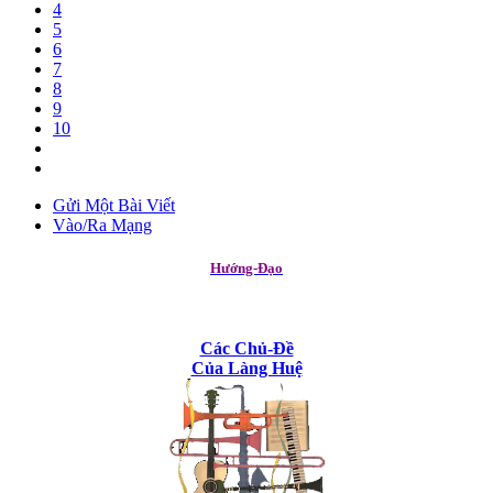
4
5
6
7
8
9
10
Gửi Một Bài Viết
Vào/Ra Mạng
Hướng-Đạo
Các Chủ-Đề
Của Làng Huệ