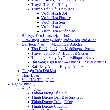
Truyện Rất NgắnTrên Đồi Hương
Truyện Trên Đồi Trăng
Truyện Trên Đồi Trăm Hoa
Vườn Hoa Bưởi
Vườn Hoa Phượng
Vườn Hoa Sen
Vườn Hoa Cau
Vườn Hoa Muôn Sắc
Bút Ký, Tiểu Luận, Dịch Thuật
Giới-Thiệu, Tường-Thuật, Phân-Tích, Phê-Bình
Đa Ngôn-Ngữ ---- Multlingual Articles
Thơ Đa Ngôn-Ngữ - Multilingual Poems
Truyện Song Ngữ - Bilingual Stories
Tiểu Luận Song Ngữ --- Bilingual Essays
Bài Song Ngữ Khác --- Other Bilingual Articles
Bài Tiếng Anh --- English Articles
Chuyện Trên Đồi Mai
Thảo-Luận
Văn-Hóa Tổng-Quát
Nghệ-Thuật
Âm-Nhạc
Thính-Đường Đàn Đáy
Thính-Đường Đàn Bầu Sáo Trúc
Thính-Đường Trống Đồng
Thính-Đường Chuông