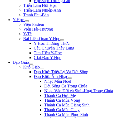
Học-viện Trương-Chi
Triển-Lãm Hội-Họa
Triển-Lãm Nhiếp-Ảnh
Tranh Phụ-Bản
Y-Học
Viện Pasteur
Viện Hải-Thượng
Y-Tế
Bài Liên-Quan Y-Học
Y-Học Thường-Thức
Câu Chuyện Thầy Lang
Tìm Hiểu Y-Hoc
Giải-Đáp Y-Học
Đạo Giáo
Kitô Giáo
Đạo Kitô: Triết-Lý Và Đời Sống
Đạo Kitô: Âm-Nhạc
Nhạc Mùa Noel
Đời Sống Ca Trong Chúa
Nhạc Vào Đời và Sinh-Hoạt Trong Chúa
Thánh Ca Đức Mẹ
Thánh Ca Mùa Vọng
Thánh Ca Mùa Giáng Sinh
Thánh Ca Mùa Chay
Thánh Ca Mùa Phục-Sinh