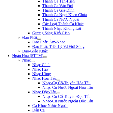
Thánh Ca Tận-Hiến
Thánh Ca Vào Đời
Thánh Ca Gia-Đình
Thánh Ca Ngợi Khen Chúa
Thánh Ca Nước Ngoài
Các Loại Thánh Ca Khác
Thánh Nhạc Không Lời
Gương Sáng Kitô Giáo
Đạo Phật
Đạo Phật: Âm-Nhạc
Đạo Phật: Triết-Lý Và Đời Sống
Đạo-Giáo Khác
Ngàn Hoa (STTM)
Nhạc
Nhạc Cảnh
Nhạc Hay
Nhạc Hùng
Nhạc Hòa-Tấu
Nhạc-Cụ Cổ-Truyền Hòa Tấu
Nhạc-Cụ Nước Ngoài Hòa Tấu
Nhạc Độc-Tấu
Nhạc-Cụ Cổ-Truyền Độc Tấu
Nhạc-Cụ Nước Ngoài Độc Tấu
Ca Khúc Nước Ngoài
Dân Ca