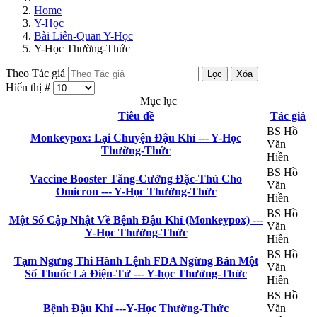
Home
Y-Học
Bài Liên-Quan Y-Học
Y-Học Thường-Thức
Theo Tác giả
Lọc
Xóa
Hiển thị #
Mục lục
Tiêu đề
Tác giả
BS Hồ
Monkeypox: Lại Chuyện Đậu Khỉ --- Y-Học
Văn
Thường-Thức
Hiền
BS Hồ
Vaccine Booster Tăng-Cường Đặc-Thù Cho
Văn
Omicron --- Y-Học Thường-Thức
Hiền
BS Hồ
Một Số Cập Nhật Về Bệnh Đậu Khỉ (Monkeypox) ---
Văn
Y-Học Thường-Thức
Hiền
BS Hồ
Tạm Ngưng Thi Hành Lệnh FDA Ngừng Bán Một
Văn
Số Thuốc Lá Điện-Tử --- Y-học Thường-Thức
Hiền
BS Hồ
Bệnh Đậu Khỉ ---Y-Học Thường-Thức
Văn