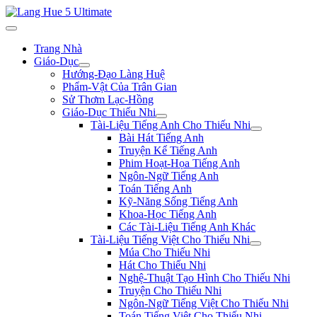
Trang Nhà
Giáo-Dục
Hướng-Đạo Làng Huệ
Phẩm-Vật Của Trân Gian
Sử Thơm Lạc-Hồng
Giáo-Dục Thiếu Nhi
Tài-Liệu Tiếng Anh Cho Thiếu Nhi
Bài Hát Tiếng Anh
Truyện Kể Tiếng Anh
Phim Hoạt-Họa Tiếng Anh
Ngôn-Ngữ Tiếng Anh
Toán Tiếng Anh
Kỹ-Năng Sống Tiếng Anh
Khoa-Học Tiếng Anh
Các Tài-Liệu Tiếng Anh Khác
Tài-Liệu Tiếng Việt Cho Thiếu Nhi
Múa Cho Thiếu Nhi
Hát Cho Thiếu Nhi
Nghệ-Thuật Tạo Hình Cho Thiếu Nhi
Truyện Cho Thiếu Nhi
Ngôn-Ngữ Tiếng Việt Cho Thiếu Nhi
Toán Tiếng Việt Cho Thiếu Nhi