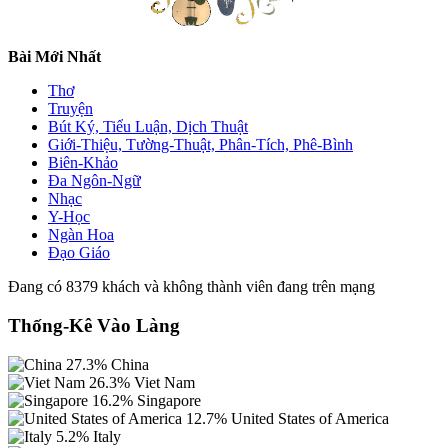
Bài Mới Nhất
Thơ
Truyện
Bút Ký, Tiểu Luận, Dịch Thuật
Giới-Thiệu, Tường-Thuật, Phân-Tích, Phê-Bình
Biên-Khảo
Đa Ngôn-Ngữ
Nhạc
Y-Học
Ngàn Hoa
Đạo Giáo
Đang có 8379 khách và không thành viên đang trên mạng
Thống-Kê Vào Làng
27.3%
China
26.3%
Viet Nam
16.2%
Singapore
12.7%
United States of America
5.2%
Italy