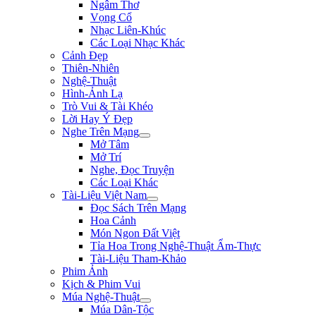
Ngâm Thơ
Vọng Cổ
Nhạc Liên-Khúc
Các Loại Nhạc Khác
Cảnh Đẹp
Thiên-Nhiên
Nghệ-Thuật
Hình-Ảnh Lạ
Trò Vui & Tài Khéo
Lời Hay Ý Đẹp
Nghe Trên Mạng
Mở Tâm
Mở Trí
Nghe, Đọc Truyện
Các Loại Khác
Tài-Liệu Việt Nam
Đọc Sách Trên Mạng
Hoa Cảnh
Món Ngon Đất Việt
Tỉa Hoa Trong Nghệ-Thuật Ẩm-Thực
Tài-Liệu Tham-Khảo
Phim Ảnh
Kịch & Phim Vui
Múa Nghệ-Thuật
Múa Dân-Tộc