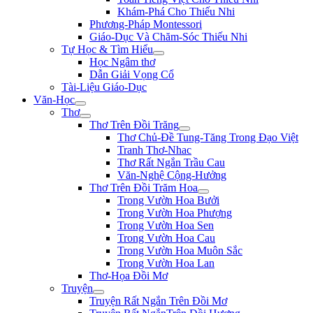
Khám-Phá Cho Thiếu Nhi
Phương-Pháp Montessori
Giáo-Dục Và Chăm-Sóc Thiếu Nhi
Tự Học & Tìm Hiểu
Học Ngâm thơ
Dẫn Giải Vọng Cổ
Tài-Liệu Giáo-Dục
Văn-Học
Thơ
Thơ Trên Đồi Trăng
Thơ Chủ-Đề Tung-Tăng Trong Đạo Việt
Tranh Thơ-Nhac
Thơ Rất Ngắn Trầu Cau
Văn-Nghệ Cộng-Hưởng
Thơ Trên Đồi Trăm Hoa
Trong Vườn Hoa Bưởi
Trong Vườn Hoa Phượng
Trong Vườn Hoa Sen
Trong Vườn Hoa Cau
Trong Vườn Hoa Muôn Sắc
Trong Vườn Hoa Lan
Thơ-Họa Đồi Mơ
Truyện
Truyện Rất Ngắn Trên Đồi Mơ