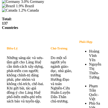
3.0%
Germany
1.9%
Brazil
1.2%
Canada
Total:
137
Countries
Phối-Hợp
Điều-Lệ
Chủ-Trương
Hoàng
Vĩnh
Những sáng-tác và sưu-
Do một số
Yên
tầm gửi cho Làng Huệ
người yêu
Nguyễn
cần tính-cách xây-dựng,
ngành giáo-
Thị
phát-triển con người;
dục, nhà giáo,
Thiên-
không chính-trị đảng
trưởng
Tường
phái, phe nhóm và
Hướng-Đạo
không chỉ-trích, chê-bai.
và toán
Phạm
Khi gửi bài, tác-giả
Nghiên-Cứu
Trần
đồng-ý cho Làng Huệ
Huấn-Luyện
Quốc-
phổ-biến miễn-phí trên
Dấn-Thân
Việt
sách báo và tuyển-tập.
chủ-trương.
Phù-Sa
Việt