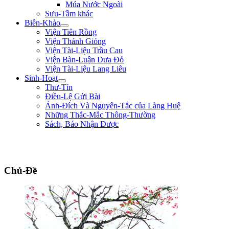
Múa Nước Ngoài
Sưu-Tầm khác
Biên-Khảo
Viện Tiên Rồng
Viện Thánh Gióng
Viện Tài-Liệu Trầu Cau
Viện Bàn-Luận Dưa Đỏ
Viện Tài-Liệu Lang Liêu
Sinh-Hoạt
Thư-Tín
Điều-Lệ Gửi Bài
Ảnh-Đích Và Nguyên-Tắc của Làng Huệ
Những Thắc-Mắc Thông-Thường
Sách, Báo Nhận Được
"Làm trai sinh ở trên đời, nên giúp nạn lớn, lập công to, để tiếng thơm muôn
đời, chứ sao chịu bo bo làm đầy-tớ người!" ** Lê Lợi **
Chủ-Đề