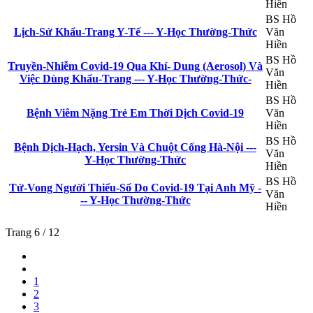
Hiền
BS Hồ
Lịch-Sử Khẩu-Trang Y-Tế --- Y-Học Thường-Thức
Văn
Hiền
BS Hồ
Truyền-Nhiễm Covid-19 Qua Khí- Dung (Aerosol) Và
Văn
Việc Dùng Khẩu-Trang --- Y-Học Thường-Thức-
Hiền
BS Hồ
Bệnh Viêm Nặng Trẻ Em Thời Dịch Covid-19
Văn
Hiền
BS Hồ
Bệnh Dịch-Hạch, Yersin Và Chuột Cống Hà-Nội ---
Văn
Y-Học Thường-Thức
Hiền
BS Hồ
Tử-Vong Người Thiểu-Số Do Covid-19 Tại Anh Mỹ -
Văn
-- Y-Học Thường-Thức
Hiền
Trang 6 / 12
1
2
3