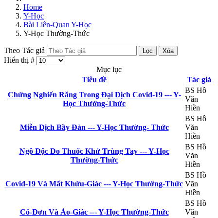
Home
Y-Học
Bài Liên-Quan Y-Học
Y-Học Thường-Thức
Theo Tác giả
Lọc
Xóa
Hiển thị #
Mục lục
Tiêu đề
Tác giả
BS Hồ
Chứng Nghiến Răng Trong Đại Dịch Covid-19 --- Y-
Văn
Học Thường-Thức
Hiền
BS Hồ
Miễn Dịch Bầy Đàn --- Y-Học Thường- Thức
Văn
Hiền
BS Hồ
Ngộ Độc Do Thuốc Khử Trùng Tay --- Y-Học
Văn
Thường-Thức
Hiền
BS Hồ
Covid-19 Và Mất Khứu-Giác --- Y-Học Thường-Thức
Văn
Hiền
BS Hồ
Cô-Đơn Và Ảo-Giác --- Y-Học Thường-Thức
Văn