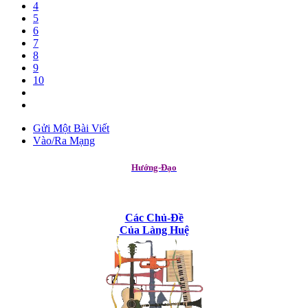
4
5
6
7
8
9
10
Gửi Một Bài Viết
Vào/Ra Mạng
Hướng-Đạo
Các Chủ-Đề
Của Làng Huệ