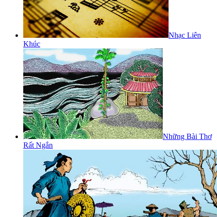
Nhạc Liên
Khúc
Những Bài Thơ
Rất Ngắn