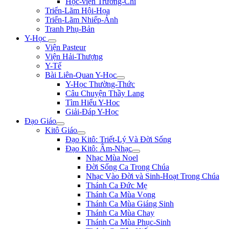
Học-viện Trương-Chi
Triển-Lãm Hội-Họa
Triển-Lãm Nhiếp-Ảnh
Tranh Phụ-Bản
Y-Học
Viện Pasteur
Viện Hải-Thượng
Y-Tế
Bài Liên-Quan Y-Học
Y-Học Thường-Thức
Câu Chuyện Thầy Lang
Tìm Hiểu Y-Hoc
Giải-Đáp Y-Học
Đạo Giáo
Kitô Giáo
Đạo Kitô: Triết-Lý Và Đời Sống
Đạo Kitô: Âm-Nhạc
Nhạc Mùa Noel
Đời Sống Ca Trong Chúa
Nhạc Vào Đời và Sinh-Hoạt Trong Chúa
Thánh Ca Đức Mẹ
Thánh Ca Mùa Vọng
Thánh Ca Mùa Giáng Sinh
Thánh Ca Mùa Chay
Thánh Ca Mùa Phục-Sinh