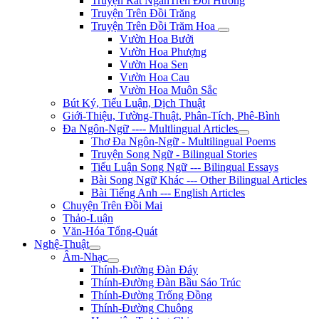
Truyện Rất NgắnTrên Đồi Hương
Truyện Trên Đồi Trăng
Truyện Trên Đồi Trăm Hoa
Vườn Hoa Bưởi
Vườn Hoa Phượng
Vườn Hoa Sen
Vườn Hoa Cau
Vườn Hoa Muôn Sắc
Bút Ký, Tiểu Luận, Dịch Thuật
Giới-Thiệu, Tường-Thuật, Phân-Tích, Phê-Bình
Đa Ngôn-Ngữ ---- Multlingual Articles
Thơ Đa Ngôn-Ngữ - Multilingual Poems
Truyện Song Ngữ - Bilingual Stories
Tiểu Luận Song Ngữ --- Bilingual Essays
Bài Song Ngữ Khác --- Other Bilingual Articles
Bài Tiếng Anh --- English Articles
Chuyện Trên Đồi Mai
Thảo-Luận
Văn-Hóa Tổng-Quát
Nghệ-Thuật
Âm-Nhạc
Thính-Đường Đàn Đáy
Thính-Đường Đàn Bầu Sáo Trúc
Thính-Đường Trống Đồng
Thính-Đường Chuông