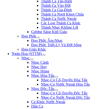
Thánh Ca Tận-Hiến
Thánh Ca Vào Đời
Thánh Ca Gia-Đình
Thánh Ca Ngợi Khen Chúa
Thánh Ca Nước Ngoài
Các Loại Thánh Ca Khác
Thánh Nhạc Không Lời
Gương Sáng Kitô Giáo
Đạo Phật
Đạo Phật: Âm-Nhạc
Đạo Phật: Triết-Lý Và Đời Sống
Đạo-Giáo Khác
Ngàn Hoa (STTM)
Nhạc
Nhạc Cảnh
Nhạc Hay
Nhạc Hùng
Nhạc Hòa-Tấu
Nhạc-Cụ Cổ-Truyền Hòa Tấu
Nhạc-Cụ Nước Ngoài Hòa Tấu
Nhạc Độc-Tấu
Nhạc-Cụ Cổ-Truyền Độc Tấu
Nhạc-Cụ Nước Ngoài Độc Tấu
Ca Khúc Nước Ngoài
Dân Ca