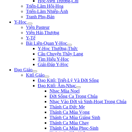
Học-viện Trương-Chi
Triển-Lãm Hội-Họa
Triển-Lãm Nhiếp-Ảnh
Tranh Phụ-Bản
Y-Học
Viện Pasteur
Viện Hải-Thượng
Y-Tế
Bài Liên-Quan Y-Học
Y-Học Thường-Thức
Câu Chuyện Thầy Lang
Tìm Hiểu Y-Hoc
Giải-Đáp Y-Học
Đạo Giáo
Kitô Giáo
Đạo Kitô: Triết-Lý Và Đời Sống
Đạo Kitô: Âm-Nhạc
Nhạc Mùa Noel
Đời Sống Ca Trong Chúa
Nhạc Vào Đời và Sinh-Hoạt Trong Chúa
Thánh Ca Đức Mẹ
Thánh Ca Mùa Vọng
Thánh Ca Mùa Giáng Sinh
Thánh Ca Mùa Chay
Thánh Ca Mùa Phục-Sinh