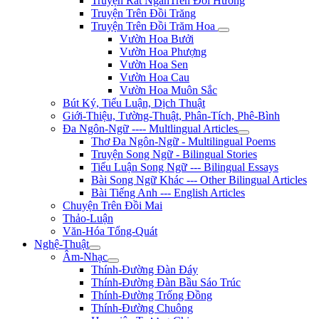
Truyện Rất NgắnTrên Đồi Hương
Truyện Trên Đồi Trăng
Truyện Trên Đồi Trăm Hoa
Vườn Hoa Bưởi
Vườn Hoa Phượng
Vườn Hoa Sen
Vườn Hoa Cau
Vườn Hoa Muôn Sắc
Bút Ký, Tiểu Luận, Dịch Thuật
Giới-Thiệu, Tường-Thuật, Phân-Tích, Phê-Bình
Đa Ngôn-Ngữ ---- Multlingual Articles
Thơ Đa Ngôn-Ngữ - Multilingual Poems
Truyện Song Ngữ - Bilingual Stories
Tiểu Luận Song Ngữ --- Bilingual Essays
Bài Song Ngữ Khác --- Other Bilingual Articles
Bài Tiếng Anh --- English Articles
Chuyện Trên Đồi Mai
Thảo-Luận
Văn-Hóa Tổng-Quát
Nghệ-Thuật
Âm-Nhạc
Thính-Đường Đàn Đáy
Thính-Đường Đàn Bầu Sáo Trúc
Thính-Đường Trống Đồng
Thính-Đường Chuông