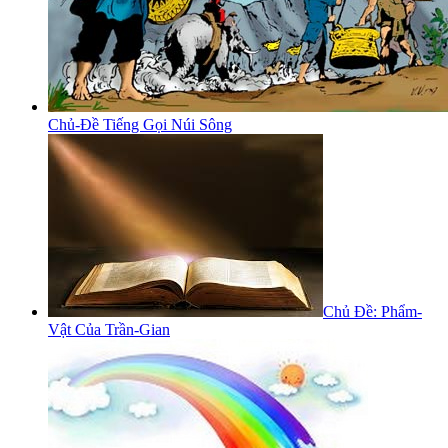
Chủ-Đề Tiếng Gọi Núi Sông
Chủ Đề: Phẩm-
Vật Của Trần-Gian