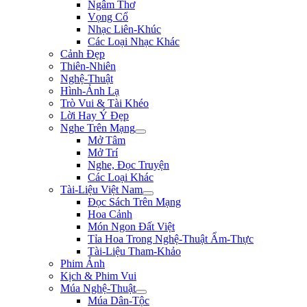
Ngâm Thơ
Vọng Cổ
Nhạc Liên-Khúc
Các Loại Nhạc Khác
Cảnh Đẹp
Thiên-Nhiên
Nghệ-Thuật
Hình-Ảnh Lạ
Trò Vui & Tài Khéo
Lời Hay Ý Đẹp
Nghe Trên Mạng
Mở Tâm
Mở Trí
Nghe, Đọc Truyện
Các Loại Khác
Tài-Liệu Việt Nam
Đọc Sách Trên Mạng
Hoa Cảnh
Món Ngon Đất Việt
Tỉa Hoa Trong Nghệ-Thuật Ẩm-Thực
Tài-Liệu Tham-Khảo
Phim Ảnh
Kịch & Phim Vui
Múa Nghệ-Thuật
Múa Dân-Tộc