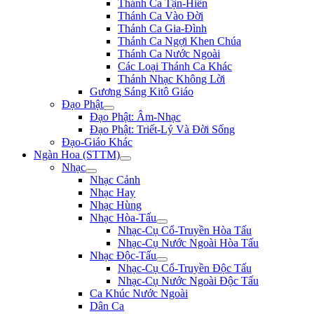
Thánh Ca Tận-Hiến
Thánh Ca Vào Đời
Thánh Ca Gia-Đình
Thánh Ca Ngợi Khen Chúa
Thánh Ca Nước Ngoài
Các Loại Thánh Ca Khác
Thánh Nhạc Không Lời
Gương Sáng Kitô Giáo
Đạo Phật
Đạo Phật: Âm-Nhạc
Đạo Phật: Triết-Lý Và Đời Sống
Đạo-Giáo Khác
Ngàn Hoa (STTM)
Nhạc
Nhạc Cảnh
Nhạc Hay
Nhạc Hùng
Nhạc Hòa-Tấu
Nhạc-Cụ Cổ-Truyền Hòa Tấu
Nhạc-Cụ Nước Ngoài Hòa Tấu
Nhạc Độc-Tấu
Nhạc-Cụ Cổ-Truyền Độc Tấu
Nhạc-Cụ Nước Ngoài Độc Tấu
Ca Khúc Nước Ngoài
Dân Ca