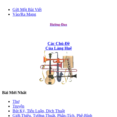
Gửi Một Bài Viết
Vào/Ra Mạng
Hướng-Đạo
Các Chủ-Đề
Của Làng Huệ
Bài Mới Nhất
Thơ
Truyện
Bút Ký, Tiểu Luận, Dịch Thuật
Giới-Thiệu, Tường-Thuật, Phân-Tích, Phê-Bình