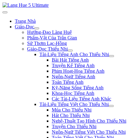
Trang Nhà
Giáo-Dục
Hướng-Đạo Làng Huệ
Phẩm-Vật Của Trân Gian
Sử Thơm Lạc-Hồng
Giáo-Dục Thiếu Nhi
Tài-Liệu Tiếng Anh Cho Thiếu Nhi
Bài Hát Tiếng Anh
Truyện Kể Tiếng Anh
Phim Hoạt-Họa Tiếng Anh
Ngôn-Ngữ Tiếng Anh
Toán Tiếng Anh
Kỹ-Năng Sống Tiếng Anh
Khoa-Học Tiếng Anh
Các Tài-Liệu Tiếng Anh Khác
Tài-Liệu Tiếng Việt Cho Thiếu Nhi
Múa Cho Thiếu Nhi
Hát Cho Thiếu Nhi
Nghệ-Thuật Tạo Hình Cho Thiếu Nhi
Truyện Cho Thiếu Nhi
Ngôn-Ngữ Tiếng Việt Cho Thiếu Nhi
Toán Tiếng Việt Cho Thiếu Nhi