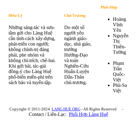
Phối-Hợp
Điều-Lệ
Chủ-Trương
Hoàng
Vĩnh
Những sáng-tác và sưu-
Do một số
Yên
tầm gửi cho Làng Huệ
người yêu
Nguyễn
cần tính-cách xây-dựng,
ngành giáo-
Thị
phát-triển con người;
dục, nhà giáo,
Thiên-
không chính-trị đảng
trưởng
Tường
phái, phe nhóm và
Hướng-Đạo
không chỉ-trích, chê-bai.
và toán
Phạm
Khi gửi bài, tác-giả
Nghiên-Cứu
Trần
đồng-ý cho Làng Huệ
Huấn-Luyện
Quốc-
phổ-biến miễn-phí trên
Dấn-Thân
Việt
sách báo và tuyển-tập.
chủ-trương.
Phù-Sa
Việt
Copyright © 2011-2024
LANG HUE.ORG
- All Rights Reserved -
Contact / Liên-Lạc:
Phối Hợp Làng Huệ