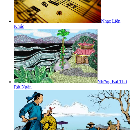
Nhạc Liên
Khúc
Những Bài Thơ
Rất Ngắn