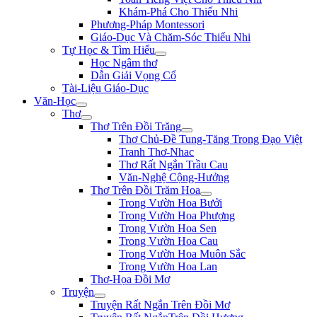
Khám-Phá Cho Thiếu Nhi
Phương-Pháp Montessori
Giáo-Dục Và Chăm-Sóc Thiếu Nhi
Tự Học & Tìm Hiểu
Học Ngâm thơ
Dẫn Giải Vọng Cổ
Tài-Liệu Giáo-Dục
Văn-Học
Thơ
Thơ Trên Đồi Trăng
Thơ Chủ-Đề Tung-Tăng Trong Đạo Việt
Tranh Thơ-Nhac
Thơ Rất Ngắn Trầu Cau
Văn-Nghệ Cộng-Hưởng
Thơ Trên Đồi Trăm Hoa
Trong Vườn Hoa Bưởi
Trong Vườn Hoa Phượng
Trong Vườn Hoa Sen
Trong Vườn Hoa Cau
Trong Vườn Hoa Muôn Sắc
Trong Vườn Hoa Lan
Thơ-Họa Đồi Mơ
Truyện
Truyện Rất Ngắn Trên Đồi Mơ