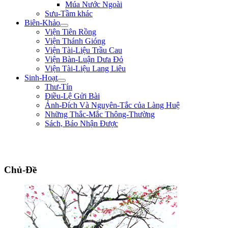
Múa Nước Ngoài
Sưu-Tầm khác
Biên-Khảo
Viện Tiên Rồng
Viện Thánh Gióng
Viện Tài-Liệu Trầu Cau
Viện Bàn-Luận Dưa Đỏ
Viện Tài-Liệu Lang Liêu
Sinh-Hoạt
Thư-Tín
Điều-Lệ Gửi Bài
Ảnh-Đích Và Nguyên-Tắc của Làng Huệ
Những Thắc-Mắc Thông-Thường
Sách, Báo Nhận Được
"Nếu bệ-hạ muốn hàng, xin trước hãy chém đầu tôi đi đã, rồi sau sẽ hàng!" **
Trần Quốc Tuấn **
Chủ-Đề