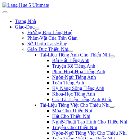
Trang Nhà
Giáo-Dục
Hướng-Đạo Làng Huệ
Phẩm-Vật Của Trân Gian
Sử Thơm Lạc-Hồng
Giáo-Dục Thiếu Nhi
Tài-Liệu Tiếng Anh Cho Thiếu Nhi
Bài Hát Tiếng Anh
Truyện Kể Tiếng Anh
Phim Hoạt-Họa Tiếng Anh
Ngôn-Ngữ Tiếng Anh
Toán Tiếng Anh
Kỹ-Năng Sống Tiếng Anh
Khoa-Học Tiếng Anh
Các Tài-Liệu Tiếng Anh Khác
Tài-Liệu Tiếng Việt Cho Thiếu Nhi
Múa Cho Thiếu Nhi
Hát Cho Thiếu Nhi
Nghệ-Thuật Tạo Hình Cho Thiếu Nhi
Truyện Cho Thiếu Nhi
Ngôn-Ngữ Tiếng Việt Cho Thiếu Nhi
Toán Tiếng Việt Cho Thiếu Nhi