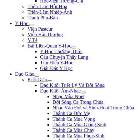
Học-viện Trương-Chi
Triển-Lãm Hội-Họa
Triển-Lãm Nhiếp-Ảnh
Tranh Phụ-Bản
Y-Học
Viện Pasteur
Viện Hải-Thượng
Y-Tế
Bài Liên-Quan Y-Học
Y-Học Thường-Thức
Câu Chuyện Thầy Lang
Tìm Hiểu Y-Hoc
Giải-Đáp Y-Học
Đạo Giáo
Kitô Giáo
Đạo Kitô: Triết-Lý Và Đời Sống
Đạo Kitô: Âm-Nhạc
Nhạc Mùa Noel
Đời Sống Ca Trong Chúa
Nhạc Vào Đời và Sinh-Hoạt Trong Chúa
Thánh Ca Đức Mẹ
Thánh Ca Mùa Vọng
Thánh Ca Mùa Giáng Sinh
Thánh Ca Mùa Chay
Thánh Ca Mùa Phục-Sinh