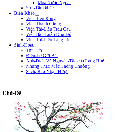
Múa Nước Ngoài
Sưu-Tầm khác
Biên-Khảo
Viện Tiên Rồng
Viện Thánh Gióng
Viện Tài-Liệu Trầu Cau
Viện Bàn-Luận Dưa Đỏ
Viện Tài-Liệu Lang Liêu
Sinh-Hoạt
Thư-Tín
Điều-Lệ Gửi Bài
Ảnh-Đích Và Nguyên-Tắc của Làng Huệ
Những Thắc-Mắc Thông-Thường
Sách, Báo Nhận Được
"Ta muốn cưỡi cơn gió mạnh, đạp làn sóng dữ, chém cá tràng-kình ở Biển Đông,
Chủ-Đề