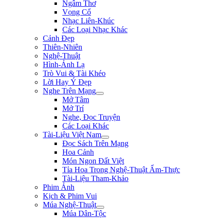
Ngâm Thơ
Vọng Cổ
Nhạc Liên-Khúc
Các Loại Nhạc Khác
Cảnh Đẹp
Thiên-Nhiên
Nghệ-Thuật
Hình-Ảnh Lạ
Trò Vui & Tài Khéo
Lời Hay Ý Đẹp
Nghe Trên Mạng
Mở Tâm
Mở Trí
Nghe, Đọc Truyện
Các Loại Khác
Tài-Liệu Việt Nam
Đọc Sách Trên Mạng
Hoa Cảnh
Món Ngon Đất Việt
Tỉa Hoa Trong Nghệ-Thuật Ẩm-Thực
Tài-Liệu Tham-Khảo
Phim Ảnh
Kịch & Phim Vui
Múa Nghệ-Thuật
Múa Dân-Tộc