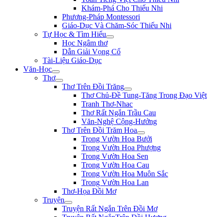
Khám-Phá Cho Thiếu Nhi
Phương-Pháp Montessori
Giáo-Dục Và Chăm-Sóc Thiếu Nhi
Tự Học & Tìm Hiểu
Học Ngâm thơ
Dẫn Giải Vọng Cổ
Tài-Liệu Giáo-Dục
Văn-Học
Thơ
Thơ Trên Đồi Trăng
Thơ Chủ-Đề Tung-Tăng Trong Đạo Việt
Tranh Thơ-Nhac
Thơ Rất Ngắn Trầu Cau
Văn-Nghệ Cộng-Hưởng
Thơ Trên Đồi Trăm Hoa
Trong Vườn Hoa Bưởi
Trong Vườn Hoa Phượng
Trong Vườn Hoa Sen
Trong Vườn Hoa Cau
Trong Vườn Hoa Muôn Sắc
Trong Vườn Hoa Lan
Thơ-Họa Đồi Mơ
Truyện
Truyện Rất Ngắn Trên Đồi Mơ