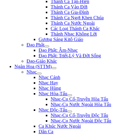
Thánh Ca Tận-Hiến
Thánh Ca Vào Đời
Thánh Ca Gia-Đình
Thánh Ca Ngợi Khen Chúa
Thánh Ca Nước Ngoài
Các Loại Thánh Ca Khác
Thánh Nhạc Không Lời
Gương Sáng Kitô Giáo
Đạo Phật
Đạo Phật: Âm-Nhạc
Đạo Phật: Triết-Lý Và Đời Sống
Đạo-Giáo Khác
Ngàn Hoa (STTM)
Nhạc
Nhạc Cảnh
Nhạc Hay
Nhạc Hùng
Nhạc Hòa-Tấu
Nhạc-Cụ Cổ-Truyền Hòa Tấu
Nhạc-Cụ Nước Ngoài Hòa Tấu
Nhạc Độc-Tấu
Nhạc-Cụ Cổ-Truyền Độc Tấu
Nhạc-Cụ Nước Ngoài Độc Tấu
Ca Khúc Nước Ngoài
Dân Ca