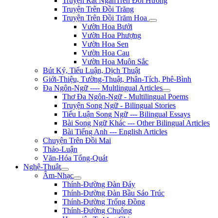
Truyện Rất NgắnTrên Đồi Hương
Truyện Trên Đồi Trăng
Truyện Trên Đồi Trăm Hoa
Vườn Hoa Bưởi
Vườn Hoa Phượng
Vườn Hoa Sen
Vườn Hoa Cau
Vườn Hoa Muôn Sắc
Bút Ký, Tiểu Luận, Dịch Thuật
Giới-Thiệu, Tường-Thuật, Phân-Tích, Phê-Bình
Đa Ngôn-Ngữ ---- Multlingual Articles
Thơ Đa Ngôn-Ngữ - Multilingual Poems
Truyện Song Ngữ - Bilingual Stories
Tiểu Luận Song Ngữ --- Bilingual Essays
Bài Song Ngữ Khác --- Other Bilingual Articles
Bài Tiếng Anh --- English Articles
Chuyện Trên Đồi Mai
Thảo-Luận
Văn-Hóa Tổng-Quát
Nghệ-Thuật
Âm-Nhạc
Thính-Đường Đàn Đáy
Thính-Đường Đàn Bầu Sáo Trúc
Thính-Đường Trống Đồng
Thính-Đường Chuông