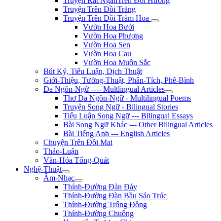
Truyện Rất NgắnTrên Đồi Hương
Truyện Trên Đồi Trăng
Truyện Trên Đồi Trăm Hoa
Vườn Hoa Bưởi
Vườn Hoa Phượng
Vườn Hoa Sen
Vườn Hoa Cau
Vườn Hoa Muôn Sắc
Bút Ký, Tiểu Luận, Dịch Thuật
Giới-Thiệu, Tường-Thuật, Phân-Tích, Phê-Bình
Đa Ngôn-Ngữ ---- Multlingual Articles
Thơ Đa Ngôn-Ngữ - Multilingual Poems
Truyện Song Ngữ - Bilingual Stories
Tiểu Luận Song Ngữ --- Bilingual Essays
Bài Song Ngữ Khác --- Other Bilingual Articles
Bài Tiếng Anh --- English Articles
Chuyện Trên Đồi Mai
Thảo-Luận
Văn-Hóa Tổng-Quát
Nghệ-Thuật
Âm-Nhạc
Thính-Đường Đàn Đáy
Thính-Đường Đàn Bầu Sáo Trúc
Thính-Đường Trống Đồng
Thính-Đường Chuông