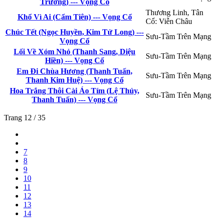
Trường) --- Vọng Cổ
Thương Linh, Tân
Khổ Vì Ai (Cẩm Tiên) --- Vọng Cổ
Cổ: Viễn Châu
Chúc Tết (Ngọc Huyền, Kim Tử Long) ---
Sưu-Tầm Trên Mạng
Vọng Cổ
Lối Về Xóm Nhỏ (Thanh Sang, Diệu
Sưu-Tầm Trên Mạng
Hiền) --- Vọng Cổ
Em Đi Chùa Hương (Thanh Tuấn,
Sưu-Tầm Trên Mạng
Thanh Kim Huệ) --- Vọng Cổ
Hoa Trắng Thôi Cài Áo Tím (Lệ Thủy,
Sưu-Tầm Trên Mạng
Thanh Tuấn) --- Vọng Cổ
Trang 12 / 35
7
8
9
10
11
12
13
14