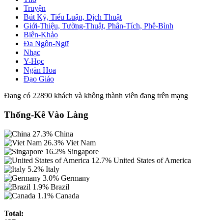
Truyện
Bút Ký, Tiểu Luận, Dịch Thuật
Giới-Thiệu, Tường-Thuật, Phân-Tích, Phê-Bình
Biên-Khảo
Đa Ngôn-Ngữ
Nhạc
Y-Học
Ngàn Hoa
Đạo Giáo
Đang có 22890 khách và không thành viên đang trên mạng
Thống-Kê Vào Làng
27.3%
China
26.3%
Viet Nam
16.2%
Singapore
12.7%
United States of America
5.2%
Italy
3.0%
Germany
1.9%
Brazil
1.1%
Canada
Total: