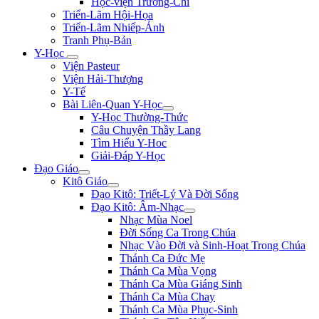
Học-viện Trương-Chi
Triển-Lãm Hội-Họa
Triển-Lãm Nhiếp-Ảnh
Tranh Phụ-Bản
Y-Học
Viện Pasteur
Viện Hải-Thượng
Y-Tế
Bài Liên-Quan Y-Học
Y-Học Thường-Thức
Câu Chuyện Thầy Lang
Tìm Hiểu Y-Hoc
Giải-Đáp Y-Học
Đạo Giáo
Kitô Giáo
Đạo Kitô: Triết-Lý Và Đời Sống
Đạo Kitô: Âm-Nhạc
Nhạc Mùa Noel
Đời Sống Ca Trong Chúa
Nhạc Vào Đời và Sinh-Hoạt Trong Chúa
Thánh Ca Đức Mẹ
Thánh Ca Mùa Vọng
Thánh Ca Mùa Giáng Sinh
Thánh Ca Mùa Chay
Thánh Ca Mùa Phục-Sinh