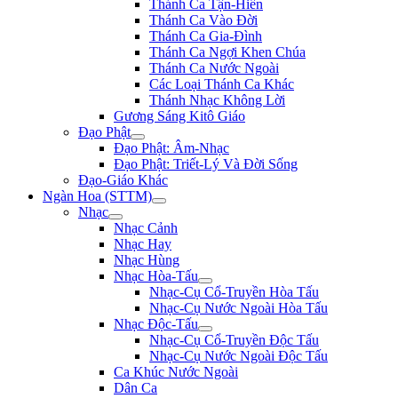
Thánh Ca Tận-Hiến
Thánh Ca Vào Đời
Thánh Ca Gia-Đình
Thánh Ca Ngợi Khen Chúa
Thánh Ca Nước Ngoài
Các Loại Thánh Ca Khác
Thánh Nhạc Không Lời
Gương Sáng Kitô Giáo
Đạo Phật
Đạo Phật: Âm-Nhạc
Đạo Phật: Triết-Lý Và Đời Sống
Đạo-Giáo Khác
Ngàn Hoa (STTM)
Nhạc
Nhạc Cảnh
Nhạc Hay
Nhạc Hùng
Nhạc Hòa-Tấu
Nhạc-Cụ Cổ-Truyền Hòa Tấu
Nhạc-Cụ Nước Ngoài Hòa Tấu
Nhạc Độc-Tấu
Nhạc-Cụ Cổ-Truyền Độc Tấu
Nhạc-Cụ Nước Ngoài Độc Tấu
Ca Khúc Nước Ngoài
Dân Ca