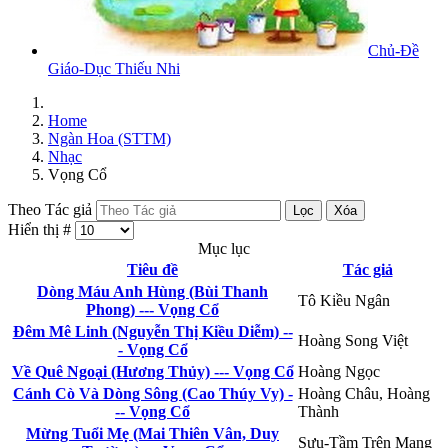
Chủ-Đề
Giáo-Dục Thiếu Nhi
Home
Ngàn Hoa (STTM)
Nhạc
Vọng Cổ
Theo Tác giả
Lọc
Xóa
Hiển thị #
Mục lục
Tiêu đề
Tác giả
Dòng Máu Anh Hùng (Bùi Thanh
Tô Kiều Ngân
Phong) --- Vọng Cổ
Đêm Mê Linh (Nguyễn Thị Kiều Diễm) --
Hoàng Song Việt
- Vọng Cổ
Về Quê Ngoại (Hương Thủy) --- Vọng Cổ
Hoàng Ngọc
Cánh Cò Và Dòng Sông (Cao Thúy Vy) -
Hoàng Châu, Hoàng
-- Vọng Cổ
Thành
Mừng Tuổi Mẹ (Mai Thiên Vân, Duy
Sưu-Tầm Trên Mạng