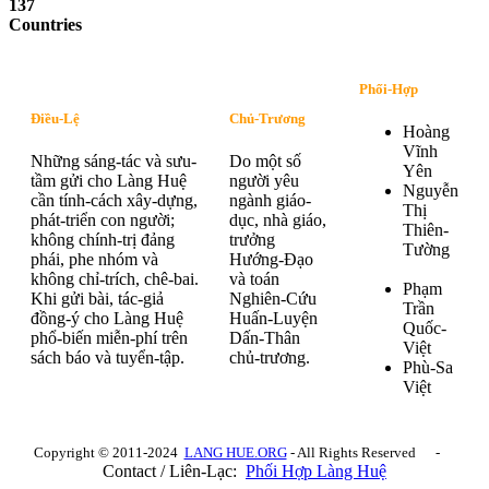
137
Countries
Phối-Hợp
Điều-Lệ
Chủ-Trương
Hoàng
Vĩnh
Những sáng-tác và sưu-
Do một số
Yên
tầm gửi cho Làng Huệ
người yêu
Nguyễn
cần tính-cách xây-dựng,
ngành giáo-
Thị
phát-triển con người;
dục, nhà giáo,
Thiên-
không chính-trị đảng
trưởng
Tường
phái, phe nhóm và
Hướng-Đạo
không chỉ-trích, chê-bai.
và toán
Phạm
Khi gửi bài, tác-giả
Nghiên-Cứu
Trần
đồng-ý cho Làng Huệ
Huấn-Luyện
Quốc-
phổ-biến miễn-phí trên
Dấn-Thân
Việt
sách báo và tuyển-tập.
chủ-trương.
Phù-Sa
Việt
Copyright © 2011-2024
LANG HUE.ORG
- All Rights Reserved -
Contact / Liên-Lạc:
Phối Hợp Làng Huệ