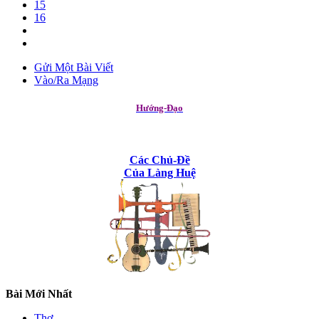
15
16
Gửi Một Bài Viết
Vào/Ra Mạng
Hướng-Đạo
Các Chủ-Đề
Của Làng Huệ
Bài Mới Nhất
Thơ