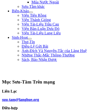
Múa Nước Ngoài
Sưu-Tầm khác
Biên-Khảo
Viện Tiên Rồng
Viện Thánh Gióng
Viện Tài-Liệu Trầu Cau
Viện Bàn-Luận Dưa Đỏ
Viện Tài-Liệu Lang Liêu
Sinh-Hoạt
Thư-Tín
Điều-Lệ Gửi Bài
Ảnh-Đích Và Nguyên-Tắc của Làng Huệ
Những Thắc-Mắc Thông-Thường
Sách, Báo Nhận Được
"Biết lỗi, không khó; đổi lỗi mới khó. Nói điều thiện không khó, làm điều
thiện mới khó." ** Hà Phủ - triều Lê Nhân Tôn **
Mục Sưu-Tầm Trên mạng
Liên Lạc
suu-tam@langhue.org
Điều-hợp