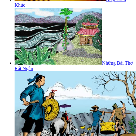
Khúc
Những Bài Thơ
Rất Ngắn