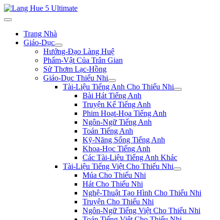
Trang Nhà
Giáo-Dục
Hướng-Đạo Làng Huệ
Phẩm-Vật Của Trân Gian
Sử Thơm Lạc-Hồng
Giáo-Dục Thiếu Nhi
Tài-Liệu Tiếng Anh Cho Thiếu Nhi
Bài Hát Tiếng Anh
Truyện Kể Tiếng Anh
Phim Hoạt-Họa Tiếng Anh
Ngôn-Ngữ Tiếng Anh
Toán Tiếng Anh
Kỹ-Năng Sống Tiếng Anh
Khoa-Học Tiếng Anh
Các Tài-Liệu Tiếng Anh Khác
Tài-Liệu Tiếng Việt Cho Thiếu Nhi
Múa Cho Thiếu Nhi
Hát Cho Thiếu Nhi
Nghệ-Thuật Tạo Hình Cho Thiếu Nhi
Truyện Cho Thiếu Nhi
Ngôn-Ngữ Tiếng Việt Cho Thiếu Nhi
Toán Tiếng Việt Cho Thiếu Nhi