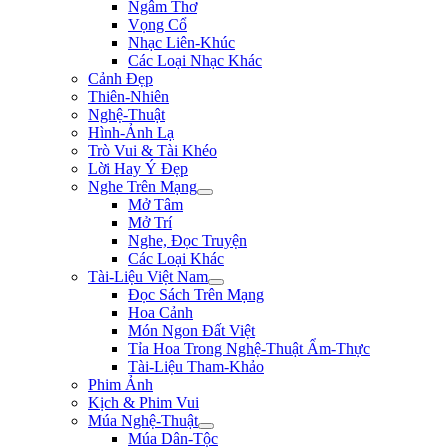
Ngâm Thơ
Vọng Cổ
Nhạc Liên-Khúc
Các Loại Nhạc Khác
Cảnh Đẹp
Thiên-Nhiên
Nghệ-Thuật
Hình-Ảnh Lạ
Trò Vui & Tài Khéo
Lời Hay Ý Đẹp
Nghe Trên Mạng
Mở Tâm
Mở Trí
Nghe, Đọc Truyện
Các Loại Khác
Tài-Liệu Việt Nam
Đọc Sách Trên Mạng
Hoa Cảnh
Món Ngon Đất Việt
Tỉa Hoa Trong Nghệ-Thuật Ẩm-Thực
Tài-Liệu Tham-Khảo
Phim Ảnh
Kịch & Phim Vui
Múa Nghệ-Thuật
Múa Dân-Tộc