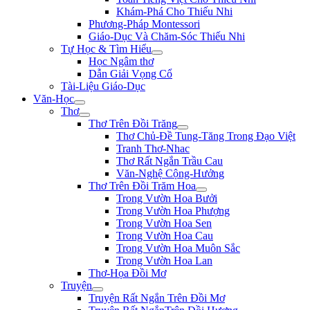
Khám-Phá Cho Thiếu Nhi
Phương-Pháp Montessori
Giáo-Dục Và Chăm-Sóc Thiếu Nhi
Tự Học & Tìm Hiểu
Học Ngâm thơ
Dẫn Giải Vọng Cổ
Tài-Liệu Giáo-Dục
Văn-Học
Thơ
Thơ Trên Đồi Trăng
Thơ Chủ-Đề Tung-Tăng Trong Đạo Việt
Tranh Thơ-Nhac
Thơ Rất Ngắn Trầu Cau
Văn-Nghệ Cộng-Hưởng
Thơ Trên Đồi Trăm Hoa
Trong Vườn Hoa Bưởi
Trong Vườn Hoa Phượng
Trong Vườn Hoa Sen
Trong Vườn Hoa Cau
Trong Vườn Hoa Muôn Sắc
Trong Vườn Hoa Lan
Thơ-Họa Đồi Mơ
Truyện
Truyện Rất Ngắn Trên Đồi Mơ