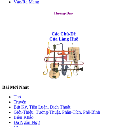
Vào/Ra Mạng
Hướng-Đạo
Các Chủ-Đề
Của Làng Huệ
Bài Mới Nhất
Thơ
Truyện
Bút Ký, Tiểu Luận, Dịch Thuật
Giới-Thiệu, Tường-Thuật, Phân-Tích, Phê-Bình
Biên-Khảo
Đa Ngôn-Ngữ