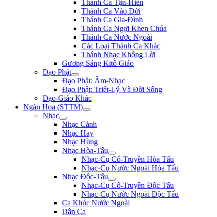
Thánh Ca Tận-Hiến
Thánh Ca Vào Đời
Thánh Ca Gia-Đình
Thánh Ca Ngợi Khen Chúa
Thánh Ca Nước Ngoài
Các Loại Thánh Ca Khác
Thánh Nhạc Không Lời
Gương Sáng Kitô Giáo
Đạo Phật
Đạo Phật: Âm-Nhạc
Đạo Phật: Triết-Lý Và Đời Sống
Đạo-Giáo Khác
Ngàn Hoa (STTM)
Nhạc
Nhạc Cảnh
Nhạc Hay
Nhạc Hùng
Nhạc Hòa-Tấu
Nhạc-Cụ Cổ-Truyền Hòa Tấu
Nhạc-Cụ Nước Ngoài Hòa Tấu
Nhạc Độc-Tấu
Nhạc-Cụ Cổ-Truyền Độc Tấu
Nhạc-Cụ Nước Ngoài Độc Tấu
Ca Khúc Nước Ngoài
Dân Ca