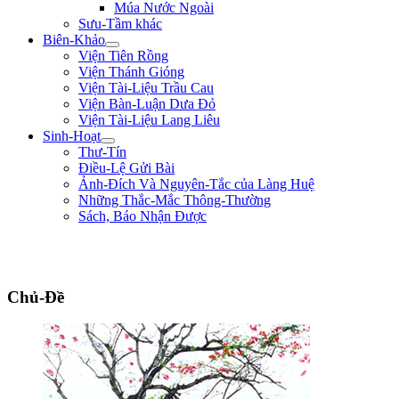
Múa Nước Ngoài
Sưu-Tầm khác
Biên-Khảo
Viện Tiên Rồng
Viện Thánh Gióng
Viện Tài-Liệu Trầu Cau
Viện Bàn-Luận Dưa Đỏ
Viện Tài-Liệu Lang Liêu
Sinh-Hoạt
Thư-Tín
Điều-Lệ Gửi Bài
Ảnh-Đích Và Nguyên-Tắc của Làng Huệ
Những Thắc-Mắc Thông-Thường
Sách, Báo Nhận Được
"Đem đại-nghĩa để thắng hung-tàn. Lấy chí-nhân mà thay cường-bạo." **
Bình Ngô Đại-Cáo **
Chủ-Đề