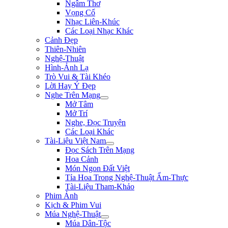
Ngâm Thơ
Vọng Cổ
Nhạc Liên-Khúc
Các Loại Nhạc Khác
Cảnh Đẹp
Thiên-Nhiên
Nghệ-Thuật
Hình-Ảnh Lạ
Trò Vui & Tài Khéo
Lời Hay Ý Đẹp
Nghe Trên Mạng
Mở Tâm
Mở Trí
Nghe, Đọc Truyện
Các Loại Khác
Tài-Liệu Việt Nam
Đọc Sách Trên Mạng
Hoa Cảnh
Món Ngon Đất Việt
Tỉa Hoa Trong Nghệ-Thuật Ẩm-Thực
Tài-Liệu Tham-Khảo
Phim Ảnh
Kịch & Phim Vui
Múa Nghệ-Thuật
Múa Dân-Tộc