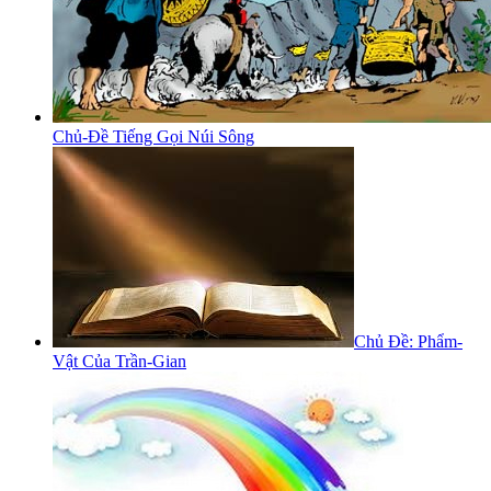
Chủ-Đề Tiếng Gọi Núi Sông
Chủ Đề: Phẩm-
Vật Của Trần-Gian