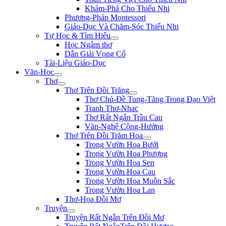
Khám-Phá Cho Thiếu Nhi
Phương-Pháp Montessori
Giáo-Dục Và Chăm-Sóc Thiếu Nhi
Tự Học & Tìm Hiểu
Học Ngâm thơ
Dẫn Giải Vọng Cổ
Tài-Liệu Giáo-Dục
Văn-Học
Thơ
Thơ Trên Đồi Trăng
Thơ Chủ-Đề Tung-Tăng Trong Đạo Việt
Tranh Thơ-Nhac
Thơ Rất Ngắn Trầu Cau
Văn-Nghệ Cộng-Hưởng
Thơ Trên Đồi Trăm Hoa
Trong Vườn Hoa Bưởi
Trong Vườn Hoa Phượng
Trong Vườn Hoa Sen
Trong Vườn Hoa Cau
Trong Vườn Hoa Muôn Sắc
Trong Vườn Hoa Lan
Thơ-Họa Đồi Mơ
Truyện
Truyện Rất Ngắn Trên Đồi Mơ