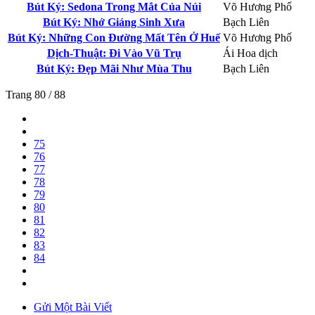
Bút Ký: Sedona Trong Mắt Của Núi
Võ Hương Phố
Bút Ký: Nhớ Giáng Sinh Xưa
Bạch Liên
Bút Ký: Những Con Đường Mất Tên Ở Huế
Võ Hương Phố
Dịch-Thuật: Đi Vào Vũ Trụ
Ái Hoa dịch
Bút Ký: Đẹp Mãi Như Mùa Thu
Bạch Liên
Trang 80 / 88
75
76
77
78
79
80
81
82
83
84
Gửi Một Bài Viết