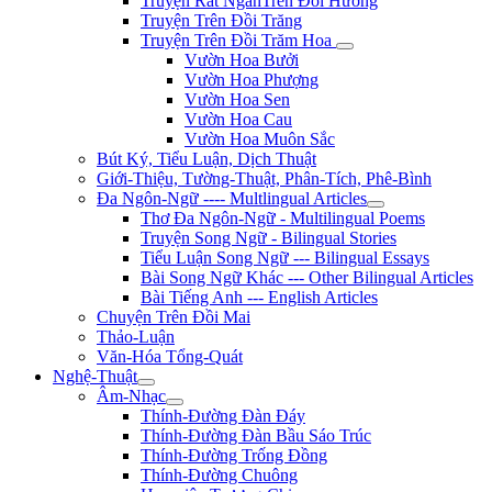
Truyện Rất NgắnTrên Đồi Hương
Truyện Trên Đồi Trăng
Truyện Trên Đồi Trăm Hoa
Vườn Hoa Bưởi
Vườn Hoa Phượng
Vườn Hoa Sen
Vườn Hoa Cau
Vườn Hoa Muôn Sắc
Bút Ký, Tiểu Luận, Dịch Thuật
Giới-Thiệu, Tường-Thuật, Phân-Tích, Phê-Bình
Đa Ngôn-Ngữ ---- Multlingual Articles
Thơ Đa Ngôn-Ngữ - Multilingual Poems
Truyện Song Ngữ - Bilingual Stories
Tiểu Luận Song Ngữ --- Bilingual Essays
Bài Song Ngữ Khác --- Other Bilingual Articles
Bài Tiếng Anh --- English Articles
Chuyện Trên Đồi Mai
Thảo-Luận
Văn-Hóa Tổng-Quát
Nghệ-Thuật
Âm-Nhạc
Thính-Đường Đàn Đáy
Thính-Đường Đàn Bầu Sáo Trúc
Thính-Đường Trống Đồng
Thính-Đường Chuông