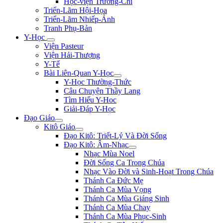
Học-viện Trương-Chi
Triển-Lãm Hội-Họa
Triển-Lãm Nhiếp-Ảnh
Tranh Phụ-Bản
Y-Học
Viện Pasteur
Viện Hải-Thượng
Y-Tế
Bài Liên-Quan Y-Học
Y-Học Thường-Thức
Câu Chuyện Thầy Lang
Tìm Hiểu Y-Hoc
Giải-Đáp Y-Học
Đạo Giáo
Kitô Giáo
Đạo Kitô: Triết-Lý Và Đời Sống
Đạo Kitô: Âm-Nhạc
Nhạc Mùa Noel
Đời Sống Ca Trong Chúa
Nhạc Vào Đời và Sinh-Hoạt Trong Chúa
Thánh Ca Đức Mẹ
Thánh Ca Mùa Vọng
Thánh Ca Mùa Giáng Sinh
Thánh Ca Mùa Chay
Thánh Ca Mùa Phục-Sinh