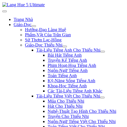
Trang Nhà
Giáo-Dục
Hướng-Đạo Làng Huệ
Phẩm-Vật Của Trân Gian
Sử Thơm Lạc-Hồng
Giáo-Dục Thiếu Nhi
Tài-Liệu Tiếng Anh Cho Thiếu Nhi
Bài Hát Tiếng Anh
Truyện Kể Tiếng Anh
Phim Hoạt-Họa Tiếng Anh
Ngôn-Ngữ Tiếng Anh
Toán Tiếng Anh
Kỹ-Năng Sống Tiếng Anh
Khoa-Học Tiếng Anh
Các Tài-Liệu Tiếng Anh Khác
Tài-Liệu Tiếng Việt Cho Thiếu Nhi
Múa Cho Thiếu Nhi
Hát Cho Thiếu Nhi
Nghệ-Thuật Tạo Hình Cho Thiếu Nhi
Truyện Cho Thiếu Nhi
Ngôn-Ngữ Tiếng Việt Cho Thiếu Nhi
Toán Tiếng Việt Cho Thiếu Nhi