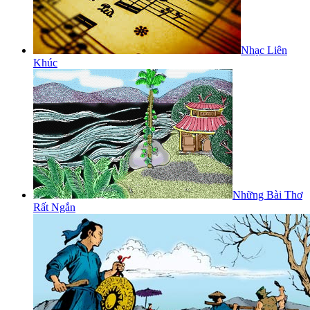
Nhạc Liên
Khúc
Những Bài Thơ
Rất Ngắn