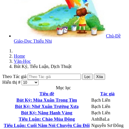
Chủ-Đề
Giáo-Dục Thiếu Nhi
Home
Văn-Học
Bút Ký, Tiểu Luận, Dịch Thuật
Theo Tác giả
Lọc
Xóa
Hiển thị #
Mục lục
Tiêu đề
Tác giả
Bút Ký: Mùa Xuân Trong Tim
Bạch Liên
Bút Ký: Nhớ Xuân Trường Xưa
Bạch Liên
Bút Ký: Nắng Hanh Vàng
Bạch Liên
Tiểu Luận: Chào Mùa Đông
AnhBaLa
Tiểu Luận: Cuối Năm Nói Chuyện Câu Đối
Nguyễn Sơ Đông