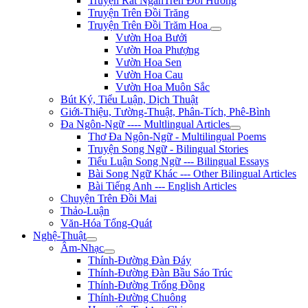
Truyện Rất NgắnTrên Đồi Hương
Truyện Trên Đồi Trăng
Truyện Trên Đồi Trăm Hoa
Vườn Hoa Bưởi
Vườn Hoa Phượng
Vườn Hoa Sen
Vườn Hoa Cau
Vườn Hoa Muôn Sắc
Bút Ký, Tiểu Luận, Dịch Thuật
Giới-Thiệu, Tường-Thuật, Phân-Tích, Phê-Bình
Đa Ngôn-Ngữ ---- Multlingual Articles
Thơ Đa Ngôn-Ngữ - Multilingual Poems
Truyện Song Ngữ - Bilingual Stories
Tiểu Luận Song Ngữ --- Bilingual Essays
Bài Song Ngữ Khác --- Other Bilingual Articles
Bài Tiếng Anh --- English Articles
Chuyện Trên Đồi Mai
Thảo-Luận
Văn-Hóa Tổng-Quát
Nghệ-Thuật
Âm-Nhạc
Thính-Đường Đàn Đáy
Thính-Đường Đàn Bầu Sáo Trúc
Thính-Đường Trống Đồng
Thính-Đường Chuông