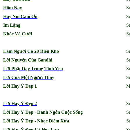
Hôm Nay
S
Hãy Nói Cảm Ơn
S
Im Lặng
S
Khóc Và Cười
S
Làm Người Có 20 Điều Khó
S
Lời Nguyện Của Gandhi
S
Lời Phật Dạy Trong Tình Yêu
S
Lời Của Một Người Thầy
S
Lời Hay Ý Đẹp 1
M
Lời Hay Ý Đẹp 2
S
Lời Hay Ý Đẹp - Danh Ngôn Cuộc Sống
S
Lời Hay Ý Đẹp - Nhạc Diễm Xưa
S
Lời Hay Ý Đẹp Và Hoa Lan
S