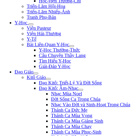
Học-viện Trương-Chi
Triển-Lãm Hội-Họa
Triển-Lãm Nhiếp-Ảnh
Tranh Phụ-Bản
Y-Học
Viện Pasteur
Viện Hải-Thượng
Y-Tế
Bài Liên-Quan Y-Học
Y-Học Thường-Thức
Câu Chuyện Thầy Lang
Tìm Hiểu Y-Hoc
Giải-Đáp Y-Học
Đạo Giáo
Kitô Giáo
Đạo Kitô: Triết-Lý Và Đời Sống
Đạo Kitô: Âm-Nhạc
Nhạc Mùa Noel
Đời Sống Ca Trong Chúa
Nhạc Vào Đời và Sinh-Hoạt Trong Chúa
Thánh Ca Đức Mẹ
Thánh Ca Mùa Vọng
Thánh Ca Mùa Giáng Sinh
Thánh Ca Mùa Chay
Thánh Ca Mùa Phục-Sinh