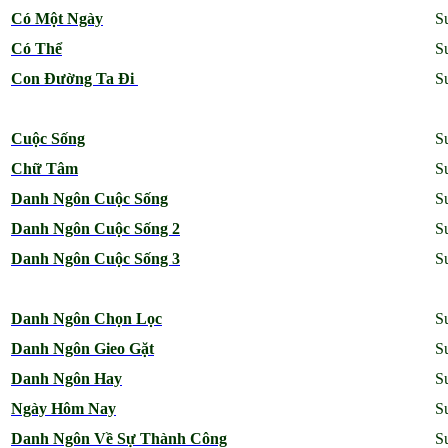
Có Một Ngày
S
Có Thể
S
Con Đường Ta Đi
S
Cuộc Số
ng
S
Chữ Tâm
S
Danh Ngôn Cuộc Sống
S
Danh Ngôn Cuộc Sống 2
S
Danh Ngôn Cuộc Sống 3
S
Danh Ngôn Chọn Lọc
S
Danh Ngôn Gieo Gặt
S
Danh Ngôn Hay
S
Ngày Hôm Nay
S
Danh Ngôn Về Sự Thành Công
S