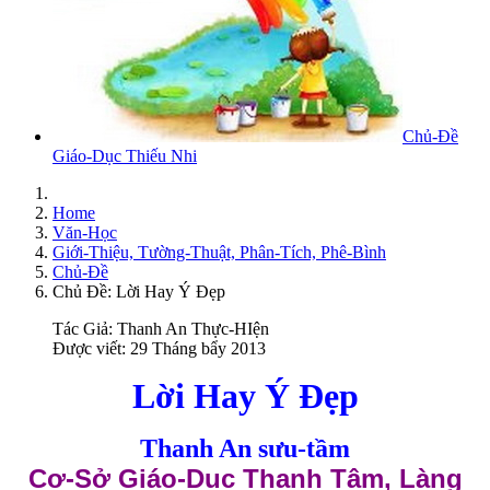
Chủ-Đề
Giáo-Dục Thiếu Nhi
Home
Văn-Học
Giới-Thiệu, Tường-Thuật, Phân-Tích, Phê-Bình
Chủ-Đề
Chủ Đề: Lời Hay Ý Đẹp
Tác Giả:
Thanh An Thực-HIện
Được viết: 29 Tháng bẩy 2013
Lời Hay Ý Đẹp
Thanh An sưu-tầm
Cơ-Sở Giáo-Dục Thanh Tâm, Làng