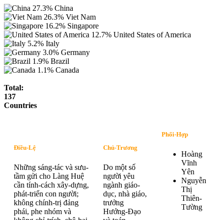
27.3%
China
26.3%
Viet Nam
16.2%
Singapore
12.7%
United States of America
5.2%
Italy
3.0%
Germany
1.9%
Brazil
1.1%
Canada
Total:
137
Countries
Phối-Hợp
Điều-Lệ
Chủ-Trương
Hoàng
Vĩnh
Những sáng-tác và sưu-
Do một số
Yên
tầm gửi cho Làng Huệ
người yêu
Nguyễn
cần tính-cách xây-dựng,
ngành giáo-
Thị
phát-triển con người;
dục, nhà giáo,
Thiên-
không chính-trị đảng
trưởng
Tường
phái, phe nhóm và
Hướng-Đạo