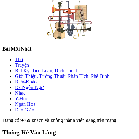
Bài Mới Nhất
Thơ
Truyện
Bút Ký, Tiểu Luận, Dịch Thuật
Giới-Thiệu, Tường-Thuật, Phân-Tích, Phê-Bình
Biên-Khảo
Đa Ngôn-Ngữ
Nhạc
Y-Học
Ngàn Hoa
Đạo Giáo
Đang có 9469 khách và không thành viên đang trên mạng
Thống-Kê Vào Làng