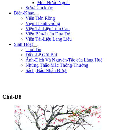
Múa Nước Ngoài
Sưu-Tầm khác
Biên-Khảo
Viện Tiên Rồng
Viện Thánh Gióng
Viện Tài-Liệu Trầu Cau
Viện Bàn-Luận Dưa Đỏ
Viện Tài-Liệu Lang Liêu
Sinh-Hoạt
Thư-Tín
Điều-Lệ Gửi Bài
Ảnh-Đích Và Nguyên-Tắc của Làng Huệ
Những Thắc-Mắc Thông-Thường
Sách, Báo Nhận Được
"Ta thà làm quỷ nước Nam, chứ không thèm làm vương đất Bắc." ** Trần
Bình Trọng **
Chủ-Đề