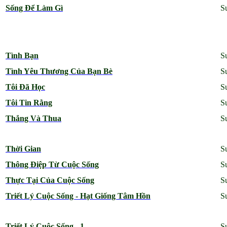
Sống Để Làm Gì
S
Tình Bạn
S
Tình Yêu Thương Của Bạn Bè
S
Tôi Đã Học
S
Tôi Tin Rằng
S
Thắng Và Thua
S
Thời Gian
S
Thông Điệp Từ Cuộc Sống
S
Thực Tại Của Cuộc Sống
S
Triết Lý Cuộc Sống - Hạt Giống Tâm Hồn
S
Triết Lý Cuộc Sống - 1
S