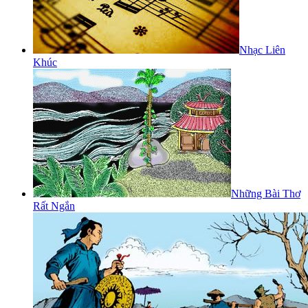
Nhạc Liên
Khúc
Những Bài Thơ
Rất Ngắn