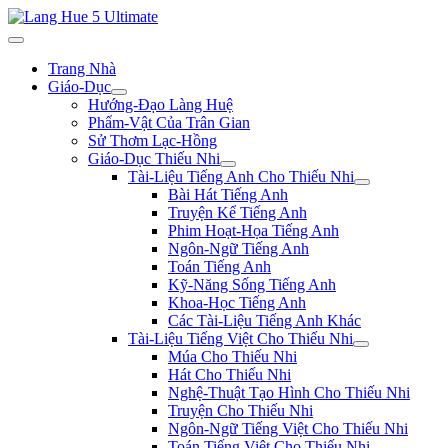
Trang Nhà
Giáo-Dục
Hướng-Đạo Làng Huệ
Phẩm-Vật Của Trân Gian
Sử Thơm Lạc-Hồng
Giáo-Dục Thiếu Nhi
Tài-Liệu Tiếng Anh Cho Thiếu Nhi
Bài Hát Tiếng Anh
Truyện Kể Tiếng Anh
Phim Hoạt-Họa Tiếng Anh
Ngôn-Ngữ Tiếng Anh
Toán Tiếng Anh
Kỹ-Năng Sống Tiếng Anh
Khoa-Học Tiếng Anh
Các Tài-Liệu Tiếng Anh Khác
Tài-Liệu Tiếng Việt Cho Thiếu Nhi
Múa Cho Thiếu Nhi
Hát Cho Thiếu Nhi
Nghệ-Thuật Tạo Hình Cho Thiếu Nhi
Truyện Cho Thiếu Nhi
Ngôn-Ngữ Tiếng Việt Cho Thiếu Nhi
Toán Tiếng Việt Cho Thiếu Nhi