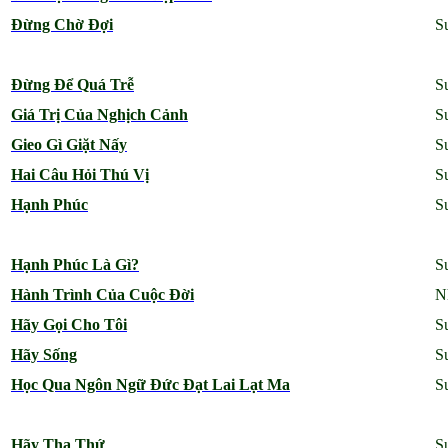
Đừng Chờ Đợi
S
Đừng Để Quá Trễ
S
Giá Trị Của Nghịch Cảnh
S
Gieo Gì Giặt Nấy
S
Hai Câu Hỏi Thú Vị
S
Hạnh Phúc
S
Hạnh Phúc Là Gì?
S
Hành Trình Của Cuộc Đời
N
Hãy Gọi Cho Tôi
S
Hãy Sống
S
Học Qua Ngôn Ngữ Đức Đạt Lai Lạt Ma
S
Hãy Tha Thứ
S