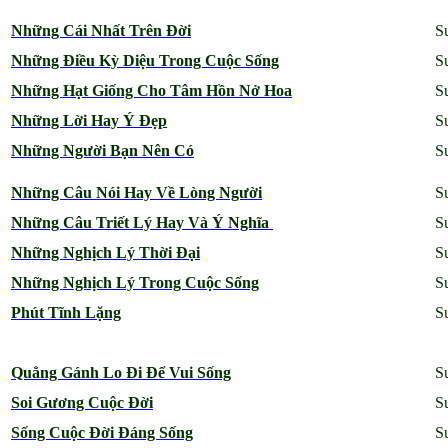
Những Cái Nhất Trên Đời
S
Những Điều Kỳ Diệu Trong Cuộc Sống
S
Những Hạt Giống Cho Tâm Hồn Nở Hoa
S
Những Lời Hay Ý Đẹp
S
Những Người Bạn Nên Có
S
Những Câu Nói Hay Về Lòng Người
S
Những Câu Triết Lý Hay Và Ý Nghĩa
S
Những Nghịch Lý Thời Đại
S
Những Nghịch Lý Trong Cuộc Sống
S
Phút Tĩnh Lặng
S
Quẳng Gánh Lo Đi Để Vui Sống
S
Soi Gương Cuộc Đời
S
Sống Cuộc Đời Đáng Sống
S