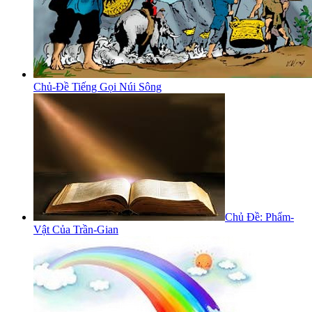
Chủ-Đề Tiếng Gọi Núi Sông
Chủ Đề: Phẩm-
Vật Của Trần-Gian