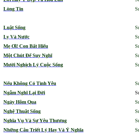
Lòng Tin
S
Luật Sống
S
Ly Và Nước
S
Mẹ Ơi! Con Bất Hiếu
S
Một Chút Để Suy Nghĩ
S
Mười Nghịch Lý Cuộc Sống
S
Nếu Không Có Tình Yêu
S
Ngẫm Nghĩ Lại Đời
S
Ngày Hôm Qua
S
Nghệ Thuật Sống
S
Nghĩa Vụ Và Sự Yêu Thương
S
Những Câu Triết Lý Hay Và Ý Nghĩa
S