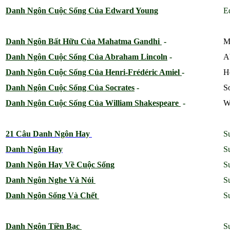
Danh Ngôn Cuộc Sống Của Edward Young
E
Danh Ngôn Bất Hữu Của Mahatma Gandhi
-
M
Danh Ngôn Cuộc Sống Của Abraham Lincoln
-
A
Danh Ngôn Cuộc Sống Của Henri-Frédéric Amiel
-
H
Danh Ngôn Cuộc Sống Của Socrates
-
S
Danh Ngôn Cuộc Sống Của William Shakespeare
-
W
21 Câu Danh Ngôn Hay
S
Danh Ngôn Hay
S
Danh Ngôn Hay Về Cuộc Sống
S
Danh Ngôn Nghe Và Nói
S
Danh Ngôn Sống Và Chết
S
Danh Ngôn Tiền Bạc
S