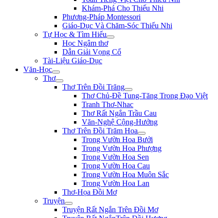
Khám-Phá Cho Thiếu Nhi
Phương-Pháp Montessori
Giáo-Dục Và Chăm-Sóc Thiếu Nhi
Tự Học & Tìm Hiểu
Học Ngâm thơ
Dẫn Giải Vọng Cổ
Tài-Liệu Giáo-Dục
Văn-Học
Thơ
Thơ Trên Đồi Trăng
Thơ Chủ-Đề Tung-Tăng Trong Đạo Việt
Tranh Thơ-Nhac
Thơ Rất Ngắn Trầu Cau
Văn-Nghệ Cộng-Hưởng
Thơ Trên Đồi Trăm Hoa
Trong Vườn Hoa Bưởi
Trong Vườn Hoa Phượng
Trong Vườn Hoa Sen
Trong Vườn Hoa Cau
Trong Vườn Hoa Muôn Sắc
Trong Vườn Hoa Lan
Thơ-Họa Đồi Mơ
Truyện
Truyện Rất Ngắn Trên Đồi Mơ