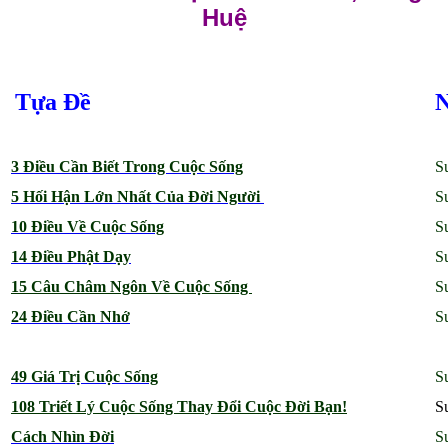
Huệ
Tựa Đề
3 Điều Cần Biết Trong Cuộc Sống
S
5 Hối Hận Lớn Nhất Của Đời Người
S
10 Điều Về Cuộc Sống
S
14 Điều Phật Dạy
S
15 Câu Châm Ngôn Về Cuộc Sống
S
24 Điều Cần Nhớ
S
49 Giá Trị Cuộc Sống
S
108 Triết Lý Cuộc Sống Thay Đổi Cuộc Đời Bạn!
S
Cách Nhìn Đời
S