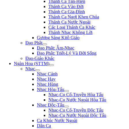
Thánh Ca Tận-Hiến
Thánh Ca Vào Đời
Thánh Ca Gia-Đình
Thánh Ca Ngợi Khen Chúa
Thánh Ca Nước Ngoài
Các Loại Thánh Ca Khác
Thánh Nhạc Không Lời
Gương Sáng Kitô Giáo
Đạo Phật
Đạo Phật: Âm-Nhạc
Đạo Phật: Triết-Lý Và Đời Sống
Đạo-Giáo Khác
Ngàn Hoa (STTM)
Nhạc
Nhạc Cảnh
Nhạc Hay
Nhạc Hùng
Nhạc Hòa-Tấu
Nhạc-Cụ Cổ-Truyền Hòa Tấu
Nhạc-Cụ Nước Ngoài Hòa Tấu
Nhạc Độc-Tấu
Nhạc-Cụ Cổ-Truyền Độc Tấu
Nhạc-Cụ Nước Ngoài Độc Tấu
Ca Khúc Nước Ngoài
Dân Ca