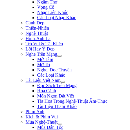
Ngâm Thơ
Vọng Cổ
Nhạc Liên-Khúc
Các Loại Nhạc Khác
Cảnh Đẹp
Thiên-Nhiên
Nghệ-Thuật
Hình-Ảnh Lạ
Trò Vui & Tài Khéo
Lời Hay Ý Đẹp
Nghe Trên Mạng
Mở Tâm
Mở Trí
Nghe, Đọc Truyện
Các Loại Khác
Tài-Liệu Việt Nam
Đọc Sách Trên Mạng
Hoa Cảnh
Món Ngon Đất Việt
Tỉa Hoa Trong Nghệ-Thuật Ẩm-Thực
Tài-Liệu Tham-Khảo
Phim Ảnh
Kịch & Phim Vui
Múa Nghệ-Thuật
Múa Dân-Tộc