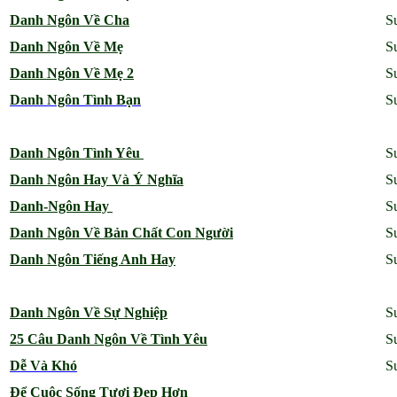
Danh Ngôn Về Cha
S
Danh Ngôn Về Mẹ
S
Danh Ngôn Về Mẹ 2
S
Danh Ngôn Tình Bạn
S
Danh Ngôn Tình Yêu
S
Danh Ngôn Hay Và Ý Nghĩa
S
Danh-Ngôn Hay
S
Danh Ngôn Về Bản Chất Con Người
S
Danh Ngôn Tiếng Anh Hay
S
Danh Ngôn Về Sự Nghiệp
S
25 Câu Danh Ngôn Về Tình Yêu
S
Dễ Và Khó
S
Để Cuộc Sống Tươi Đẹp Hơn