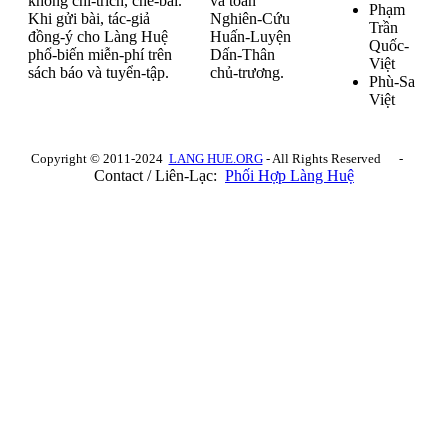
không chỉ-trích, chê-bai.
và toán
Phạm
Khi gửi bài, tác-giả
Nghiên-Cứu
Trần
đồng-ý cho Làng Huệ
Huấn-Luyện
Quốc-
phổ-biến miễn-phí trên
Dấn-Thân
Việt
sách báo và tuyển-tập.
chủ-trương.
Phù-Sa
Việt
Copyright © 2011-2024
LANG HUE.ORG
- All Rights Reserved -
Contact / Liên-Lạc:
Phối Hợp Làng Huệ