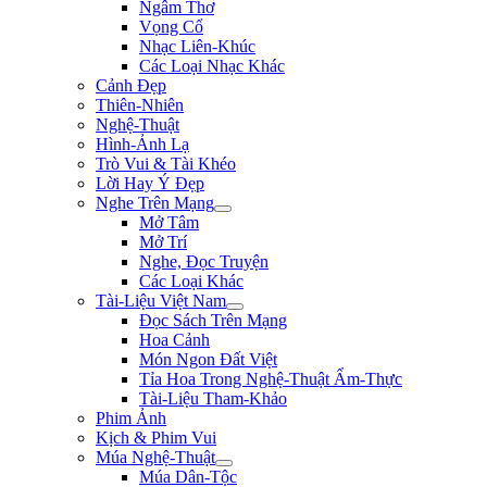
Ngâm Thơ
Vọng Cổ
Nhạc Liên-Khúc
Các Loại Nhạc Khác
Cảnh Đẹp
Thiên-Nhiên
Nghệ-Thuật
Hình-Ảnh Lạ
Trò Vui & Tài Khéo
Lời Hay Ý Đẹp
Nghe Trên Mạng
Mở Tâm
Mở Trí
Nghe, Đọc Truyện
Các Loại Khác
Tài-Liệu Việt Nam
Đọc Sách Trên Mạng
Hoa Cảnh
Món Ngon Đất Việt
Tỉa Hoa Trong Nghệ-Thuật Ẩm-Thực
Tài-Liệu Tham-Khảo
Phim Ảnh
Kịch & Phim Vui
Múa Nghệ-Thuật
Múa Dân-Tộc