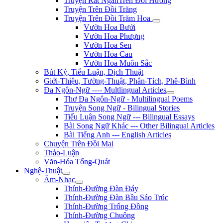
Truyện Rất NgắnTrên Đồi Hương
Truyện Trên Đồi Trăng
Truyện Trên Đồi Trăm Hoa
Vườn Hoa Bưởi
Vườn Hoa Phượng
Vườn Hoa Sen
Vườn Hoa Cau
Vườn Hoa Muôn Sắc
Bút Ký, Tiểu Luận, Dịch Thuật
Giới-Thiệu, Tường-Thuật, Phân-Tích, Phê-Bình
Đa Ngôn-Ngữ ---- Multlingual Articles
Thơ Đa Ngôn-Ngữ - Multilingual Poems
Truyện Song Ngữ - Bilingual Stories
Tiểu Luận Song Ngữ --- Bilingual Essays
Bài Song Ngữ Khác --- Other Bilingual Articles
Bài Tiếng Anh --- English Articles
Chuyện Trên Đồi Mai
Thảo-Luận
Văn-Hóa Tổng-Quát
Nghệ-Thuật
Âm-Nhạc
Thính-Đường Đàn Đáy
Thính-Đường Đàn Bầu Sáo Trúc
Thính-Đường Trống Đồng
Thính-Đường Chuông