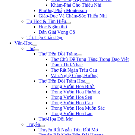
Khám-Phá Cho Thiếu Nhi
Phương-Pháp Montessori
Giáo-Dục Và Chăm-Sóc Thiếu Nhi
Tự Học & Tìm Hiểu
Học Ngâm thơ
Dẫn Giải Vọng Cổ
Tài-Liệu Giáo-Dục
Văn-Học
Thơ
Thơ Trên Đồi Trăng
Thơ Chủ-Đề Tung-Tăng Trong Đạo Việt
Tranh Thơ-Nhac
Thơ Rất Ngắn Trầu Cau
Văn-Nghệ Cộng-Hưởng
Thơ Trên Đồi Trăm Hoa
Trong Vườn Hoa Bưởi
Trong Vườn Hoa Phượng
Trong Vườn Hoa Sen
Trong Vườn Hoa Cau
Trong Vườn Hoa Muôn Sắc
Trong Vườn Hoa Lan
Thơ-Họa Đồi Mơ
Truyện
Truyện Rất Ngắn Trên Đồi Mơ