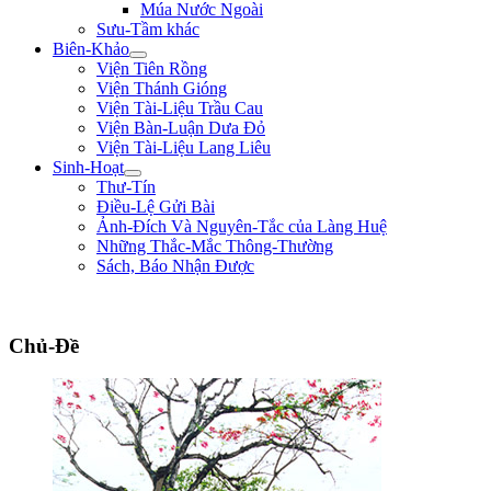
Múa Nước Ngoài
Sưu-Tầm khác
Biên-Khảo
Viện Tiên Rồng
Viện Thánh Gióng
Viện Tài-Liệu Trầu Cau
Viện Bàn-Luận Dưa Đỏ
Viện Tài-Liệu Lang Liêu
Sinh-Hoạt
Thư-Tín
Điều-Lệ Gửi Bài
Ảnh-Đích Và Nguyên-Tắc của Làng Huệ
Những Thắc-Mắc Thông-Thường
Sách, Báo Nhận Được
"Làm trai sinh ở trên đời, nên giúp nạn lớn, lập công to, để tiếng thơm muôn đờ
Chủ-Đề