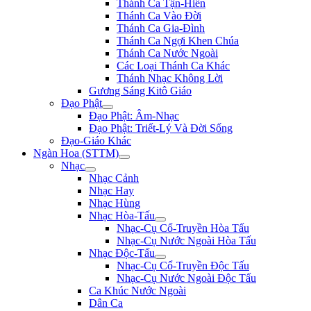
Thánh Ca Tận-Hiến
Thánh Ca Vào Đời
Thánh Ca Gia-Đình
Thánh Ca Ngợi Khen Chúa
Thánh Ca Nước Ngoài
Các Loại Thánh Ca Khác
Thánh Nhạc Không Lời
Gương Sáng Kitô Giáo
Đạo Phật
Đạo Phật: Âm-Nhạc
Đạo Phật: Triết-Lý Và Đời Sống
Đạo-Giáo Khác
Ngàn Hoa (STTM)
Nhạc
Nhạc Cảnh
Nhạc Hay
Nhạc Hùng
Nhạc Hòa-Tấu
Nhạc-Cụ Cổ-Truyền Hòa Tấu
Nhạc-Cụ Nước Ngoài Hòa Tấu
Nhạc Độc-Tấu
Nhạc-Cụ Cổ-Truyền Độc Tấu
Nhạc-Cụ Nước Ngoài Độc Tấu
Ca Khúc Nước Ngoài
Dân Ca