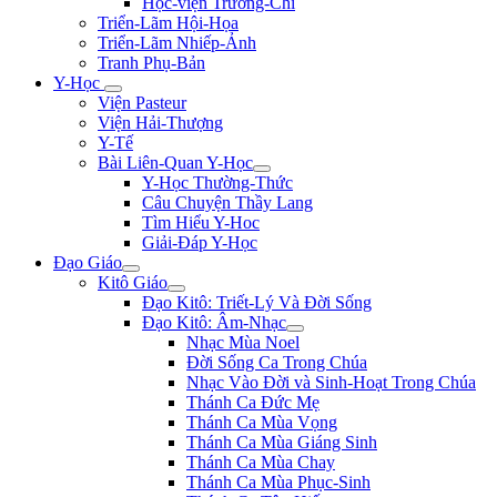
Học-viện Trương-Chi
Triển-Lãm Hội-Họa
Triển-Lãm Nhiếp-Ảnh
Tranh Phụ-Bản
Y-Học
Viện Pasteur
Viện Hải-Thượng
Y-Tế
Bài Liên-Quan Y-Học
Y-Học Thường-Thức
Câu Chuyện Thầy Lang
Tìm Hiểu Y-Hoc
Giải-Đáp Y-Học
Đạo Giáo
Kitô Giáo
Đạo Kitô: Triết-Lý Và Đời Sống
Đạo Kitô: Âm-Nhạc
Nhạc Mùa Noel
Đời Sống Ca Trong Chúa
Nhạc Vào Đời và Sinh-Hoạt Trong Chúa
Thánh Ca Đức Mẹ
Thánh Ca Mùa Vọng
Thánh Ca Mùa Giáng Sinh
Thánh Ca Mùa Chay
Thánh Ca Mùa Phục-Sinh