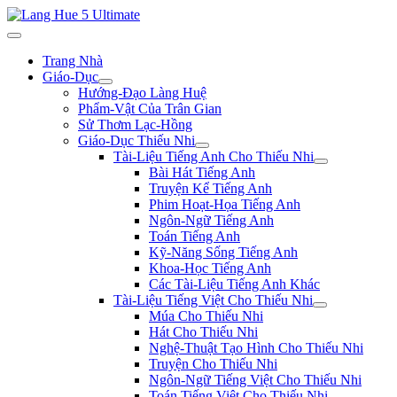
Trang Nhà
Giáo-Dục
Hướng-Đạo Làng Huệ
Phẩm-Vật Của Trân Gian
Sử Thơm Lạc-Hồng
Giáo-Dục Thiếu Nhi
Tài-Liệu Tiếng Anh Cho Thiếu Nhi
Bài Hát Tiếng Anh
Truyện Kể Tiếng Anh
Phim Hoạt-Họa Tiếng Anh
Ngôn-Ngữ Tiếng Anh
Toán Tiếng Anh
Kỹ-Năng Sống Tiếng Anh
Khoa-Học Tiếng Anh
Các Tài-Liệu Tiếng Anh Khác
Tài-Liệu Tiếng Việt Cho Thiếu Nhi
Múa Cho Thiếu Nhi
Hát Cho Thiếu Nhi
Nghệ-Thuật Tạo Hình Cho Thiếu Nhi
Truyện Cho Thiếu Nhi
Ngôn-Ngữ Tiếng Việt Cho Thiếu Nhi
Toán Tiếng Việt Cho Thiếu Nhi