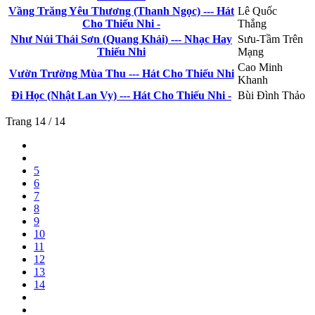
Vầng Trăng Yêu Thương (Thanh Ngọc) --- Hát
Lê Quốc
Cho Thiếu Nhi -
Thắng
Như Núi Thái Sơn (Quang Khải) --- Nhạc Hay
Sưu-Tầm Trên
Thiếu Nhi
Mạng
Cao Minh
Vườn Trường Mùa Thu --- Hát Cho Thiếu Nhi
Khanh
Đi Học (Nhật Lan Vy) --- Hát Cho Thiếu Nhi -
Bùi Đình Thảo
Trang 14 / 14
5
6
7
8
9
10
11
12
13
14