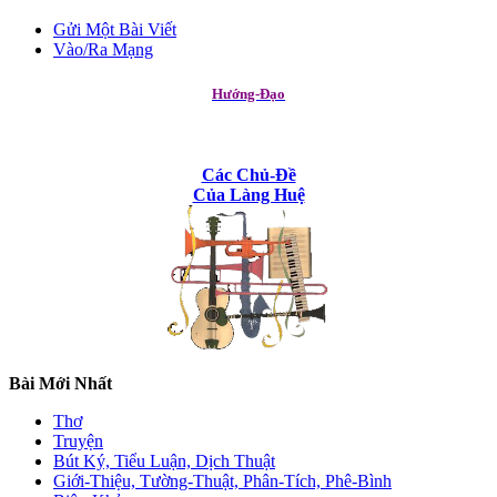
Gửi Một Bài Viết
Vào/Ra Mạng
Hướng-Đạo
Các Chủ-Đề
Của Làng Huệ
Bài Mới Nhất
Thơ
Truyện
Bút Ký, Tiểu Luận, Dịch Thuật
Giới-Thiệu, Tường-Thuật, Phân-Tích, Phê-Bình