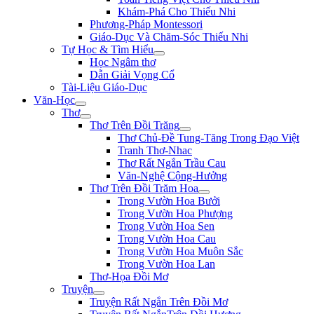
Khám-Phá Cho Thiếu Nhi
Phương-Pháp Montessori
Giáo-Dục Và Chăm-Sóc Thiếu Nhi
Tự Học & Tìm Hiểu
Học Ngâm thơ
Dẫn Giải Vọng Cổ
Tài-Liệu Giáo-Dục
Văn-Học
Thơ
Thơ Trên Đồi Trăng
Thơ Chủ-Đề Tung-Tăng Trong Đạo Việt
Tranh Thơ-Nhac
Thơ Rất Ngắn Trầu Cau
Văn-Nghệ Cộng-Hưởng
Thơ Trên Đồi Trăm Hoa
Trong Vườn Hoa Bưởi
Trong Vườn Hoa Phượng
Trong Vườn Hoa Sen
Trong Vườn Hoa Cau
Trong Vườn Hoa Muôn Sắc
Trong Vườn Hoa Lan
Thơ-Họa Đồi Mơ
Truyện
Truyện Rất Ngắn Trên Đồi Mơ