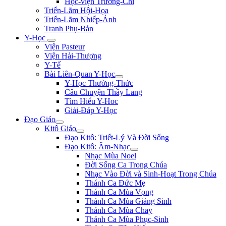
Học-viện Trương-Chi
Triển-Lãm Hội-Họa
Triển-Lãm Nhiếp-Ảnh
Tranh Phụ-Bản
Y-Học
Viện Pasteur
Viện Hải-Thượng
Y-Tế
Bài Liên-Quan Y-Học
Y-Học Thường-Thức
Câu Chuyện Thầy Lang
Tìm Hiểu Y-Hoc
Giải-Đáp Y-Học
Đạo Giáo
Kitô Giáo
Đạo Kitô: Triết-Lý Và Đời Sống
Đạo Kitô: Âm-Nhạc
Nhạc Mùa Noel
Đời Sống Ca Trong Chúa
Nhạc Vào Đời và Sinh-Hoạt Trong Chúa
Thánh Ca Đức Mẹ
Thánh Ca Mùa Vọng
Thánh Ca Mùa Giáng Sinh
Thánh Ca Mùa Chay
Thánh Ca Mùa Phục-Sinh