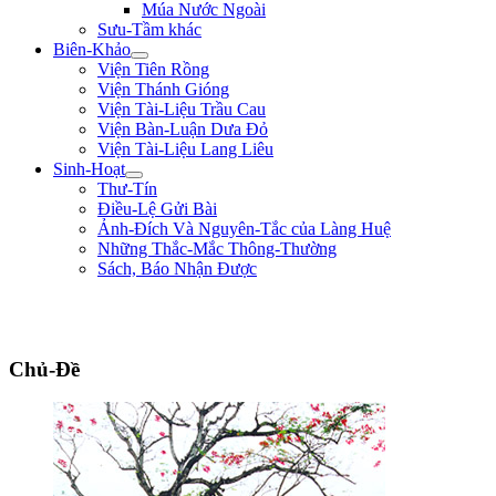
Múa Nước Ngoài
Sưu-Tầm khác
Biên-Khảo
Viện Tiên Rồng
Viện Thánh Gióng
Viện Tài-Liệu Trầu Cau
Viện Bàn-Luận Dưa Đỏ
Viện Tài-Liệu Lang Liêu
Sinh-Hoạt
Thư-Tín
Điều-Lệ Gửi Bài
Ảnh-Đích Và Nguyên-Tắc của Làng Huệ
Những Thắc-Mắc Thông-Thường
Sách, Báo Nhận Được
"Sống không phải là ký-sinh trùng của thế-gian, sống để mưu-đồ một công-
cuộc hữu-ích gì cho đồng-bào, tổ-quốc." ** Phan Chu Trinh **
Chủ-Đề