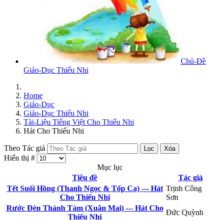
Chủ-Đề
Giáo-Dục Thiếu Nhi
Home
Giáo-Dục
Giáo-Dục Thiếu Nhi
Tài-Liệu Tiếng Việt Cho Thiếu Nhi
Hát Cho Thiếu Nhi
Theo Tác giả
Lọc
Xóa
Hiển thị #
Mục lục
Tiêu đề
Tác giả
Tết Suối Hồng (Thanh Ngọc & Tốp Ca) --- Hát
Trịnh Công
Cho Thiếu Nhi
Sơn
Rước Đèn Thánh Tám (Xuân Mai) --- Hát Cho
Đức Quỳnh
Thiếu Nhi