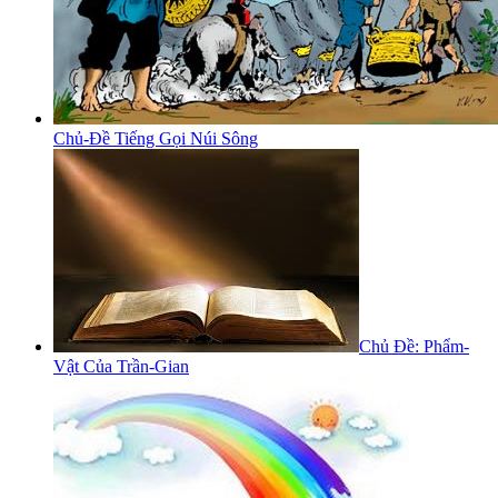
Chủ-Đề Tiếng Gọi Núi Sông
Chủ Đề: Phẩm-
Vật Của Trần-Gian