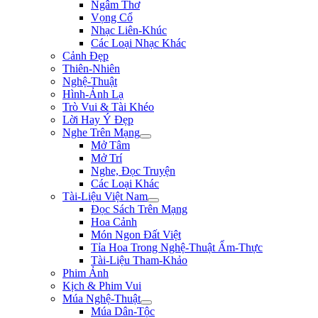
Ngâm Thơ
Vọng Cổ
Nhạc Liên-Khúc
Các Loại Nhạc Khác
Cảnh Đẹp
Thiên-Nhiên
Nghệ-Thuật
Hình-Ảnh Lạ
Trò Vui & Tài Khéo
Lời Hay Ý Đẹp
Nghe Trên Mạng
Mở Tâm
Mở Trí
Nghe, Đọc Truyện
Các Loại Khác
Tài-Liệu Việt Nam
Đọc Sách Trên Mạng
Hoa Cảnh
Món Ngon Đất Việt
Tỉa Hoa Trong Nghệ-Thuật Ẩm-Thực
Tài-Liệu Tham-Khảo
Phim Ảnh
Kịch & Phim Vui
Múa Nghệ-Thuật
Múa Dân-Tộc