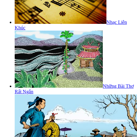
Nhạc Liên
Khúc
Những Bài Thơ
Rất Ngắn