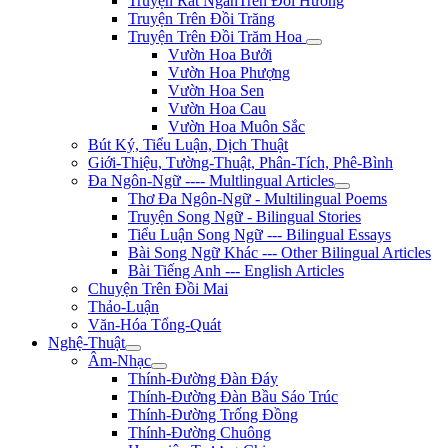
Truyện Rất NgắnTrên Đồi Hương
Truyện Trên Đồi Trăng
Truyện Trên Đồi Trăm Hoa
Vườn Hoa Bưởi
Vườn Hoa Phượng
Vườn Hoa Sen
Vườn Hoa Cau
Vườn Hoa Muôn Sắc
Bút Ký, Tiểu Luận, Dịch Thuật
Giới-Thiệu, Tường-Thuật, Phân-Tích, Phê-Bình
Đa Ngôn-Ngữ ---- Multlingual Articles
Thơ Đa Ngôn-Ngữ - Multilingual Poems
Truyện Song Ngữ - Bilingual Stories
Tiểu Luận Song Ngữ --- Bilingual Essays
Bài Song Ngữ Khác --- Other Bilingual Articles
Bài Tiếng Anh --- English Articles
Chuyện Trên Đồi Mai
Thảo-Luận
Văn-Hóa Tổng-Quát
Nghệ-Thuật
Âm-Nhạc
Thính-Đường Đàn Đáy
Thính-Đường Đàn Bầu Sáo Trúc
Thính-Đường Trống Đồng
Thính-Đường Chuông