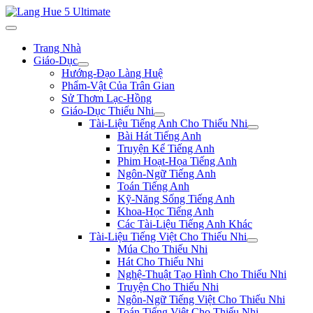
Trang Nhà
Giáo-Dục
Hướng-Đạo Làng Huệ
Phẩm-Vật Của Trân Gian
Sử Thơm Lạc-Hồng
Giáo-Dục Thiếu Nhi
Tài-Liệu Tiếng Anh Cho Thiếu Nhi
Bài Hát Tiếng Anh
Truyện Kể Tiếng Anh
Phim Hoạt-Họa Tiếng Anh
Ngôn-Ngữ Tiếng Anh
Toán Tiếng Anh
Kỹ-Năng Sống Tiếng Anh
Khoa-Học Tiếng Anh
Các Tài-Liệu Tiếng Anh Khác
Tài-Liệu Tiếng Việt Cho Thiếu Nhi
Múa Cho Thiếu Nhi
Hát Cho Thiếu Nhi
Nghệ-Thuật Tạo Hình Cho Thiếu Nhi
Truyện Cho Thiếu Nhi
Ngôn-Ngữ Tiếng Việt Cho Thiếu Nhi
Toán Tiếng Việt Cho Thiếu Nhi