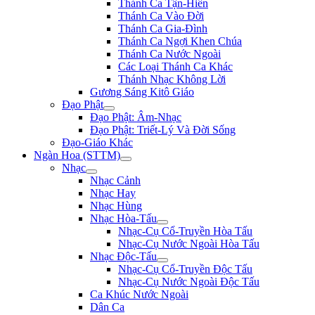
Thánh Ca Tận-Hiến
Thánh Ca Vào Đời
Thánh Ca Gia-Đình
Thánh Ca Ngợi Khen Chúa
Thánh Ca Nước Ngoài
Các Loại Thánh Ca Khác
Thánh Nhạc Không Lời
Gương Sáng Kitô Giáo
Đạo Phật
Đạo Phật: Âm-Nhạc
Đạo Phật: Triết-Lý Và Đời Sống
Đạo-Giáo Khác
Ngàn Hoa (STTM)
Nhạc
Nhạc Cảnh
Nhạc Hay
Nhạc Hùng
Nhạc Hòa-Tấu
Nhạc-Cụ Cổ-Truyền Hòa Tấu
Nhạc-Cụ Nước Ngoài Hòa Tấu
Nhạc Độc-Tấu
Nhạc-Cụ Cổ-Truyền Độc Tấu
Nhạc-Cụ Nước Ngoài Độc Tấu
Ca Khúc Nước Ngoài
Dân Ca