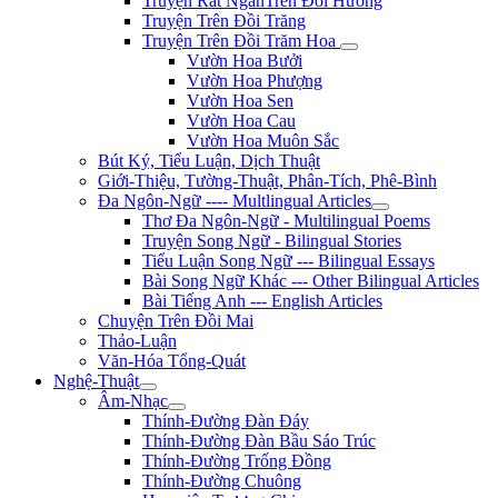
Truyện Rất NgắnTrên Đồi Hương
Truyện Trên Đồi Trăng
Truyện Trên Đồi Trăm Hoa
Vườn Hoa Bưởi
Vườn Hoa Phượng
Vườn Hoa Sen
Vườn Hoa Cau
Vườn Hoa Muôn Sắc
Bút Ký, Tiểu Luận, Dịch Thuật
Giới-Thiệu, Tường-Thuật, Phân-Tích, Phê-Bình
Đa Ngôn-Ngữ ---- Multlingual Articles
Thơ Đa Ngôn-Ngữ - Multilingual Poems
Truyện Song Ngữ - Bilingual Stories
Tiểu Luận Song Ngữ --- Bilingual Essays
Bài Song Ngữ Khác --- Other Bilingual Articles
Bài Tiếng Anh --- English Articles
Chuyện Trên Đồi Mai
Thảo-Luận
Văn-Hóa Tổng-Quát
Nghệ-Thuật
Âm-Nhạc
Thính-Đường Đàn Đáy
Thính-Đường Đàn Bầu Sáo Trúc
Thính-Đường Trống Đồng
Thính-Đường Chuông