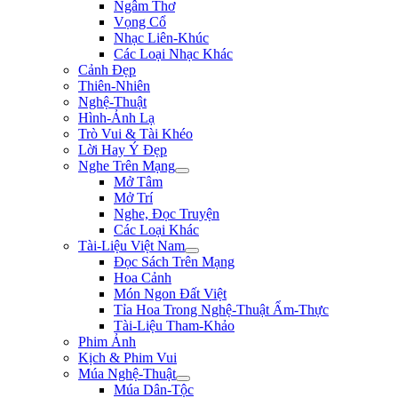
Ngâm Thơ
Vọng Cổ
Nhạc Liên-Khúc
Các Loại Nhạc Khác
Cảnh Đẹp
Thiên-Nhiên
Nghệ-Thuật
Hình-Ảnh Lạ
Trò Vui & Tài Khéo
Lời Hay Ý Đẹp
Nghe Trên Mạng
Mở Tâm
Mở Trí
Nghe, Đọc Truyện
Các Loại Khác
Tài-Liệu Việt Nam
Đọc Sách Trên Mạng
Hoa Cảnh
Món Ngon Đất Việt
Tỉa Hoa Trong Nghệ-Thuật Ẩm-Thực
Tài-Liệu Tham-Khảo
Phim Ảnh
Kịch & Phim Vui
Múa Nghệ-Thuật
Múa Dân-Tộc