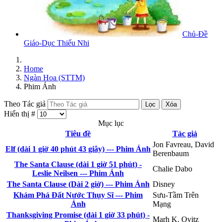
Chủ-Đề
Giáo-Dục Thiếu Nhi
Home
Ngàn Hoa (STTM)
Phim Ảnh
Theo Tác giả
Lọc
Xóa
Hiển thị #
Mục lục
Tiêu đề
Tác giả
Jon Favreau, David
Elf (dài 1 giờ 40 phút 43 giây) --- Phim Ảnh
Berenbaum
The Santa Clause (dài 1 giờ 51 phút) -
Chalie Dabo
Leslie Neilsen --- Phim Ảnh
The Santa Clause (Dài 2 giờ) --- Phim Ảnh
Disney
Khám Phá Đất Nước Thụy Sĩ --- Phim
Sưu-Tầm Trên
Ảnh
Mạng
Thanksgiving Promise (dài 1 giờ 33 phút) -
Marh K. Ovitz