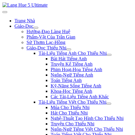
Trang Nhà
Giáo-Dục
Hướng-Đạo Làng Huệ
Phẩm-Vật Của Trân Gian
Sử Thơm Lạc-Hồng
Giáo-Dục Thiếu Nhi
Tài-Liệu Tiếng Anh Cho Thiếu Nhi
Bài Hát Tiếng Anh
Truyện Kể Tiếng Anh
Phim Hoạt-Họa Tiếng Anh
Ngôn-Ngữ Tiếng Anh
Toán Tiếng Anh
Kỹ-Năng Sống Tiếng Anh
Khoa-Học Tiếng Anh
Các Tài-Liệu Tiếng Anh Khác
Tài-Liệu Tiếng Việt Cho Thiếu Nhi
Múa Cho Thiếu Nhi
Hát Cho Thiếu Nhi
Nghệ-Thuật Tạo Hình Cho Thiếu Nhi
Truyện Cho Thiếu Nhi
Ngôn-Ngữ Tiếng Việt Cho Thiếu Nhi
Toán Tiếng Việt Cho Thiếu Nhi