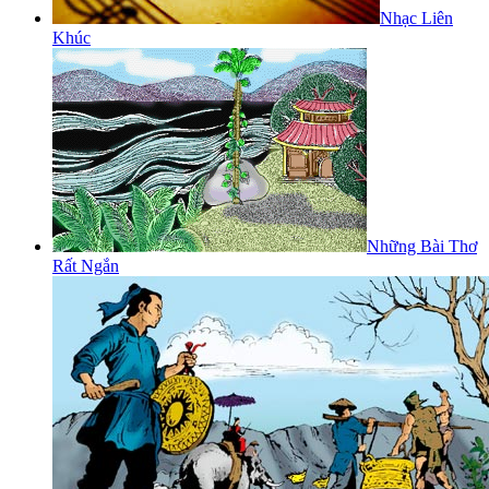
Nhạc Liên
Khúc
Những Bài Thơ
Rất Ngắn