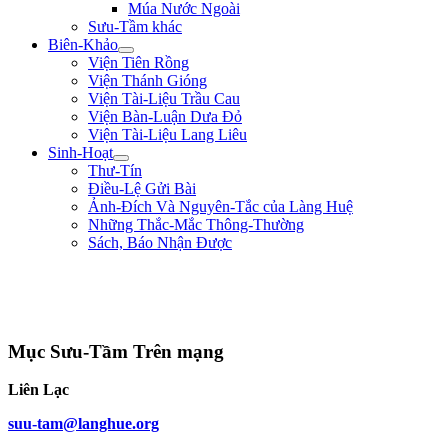
Múa Nước Ngoài
Sưu-Tầm khác
Biên-Khảo
Viện Tiên Rồng
Viện Thánh Gióng
Viện Tài-Liệu Trầu Cau
Viện Bàn-Luận Dưa Đỏ
Viện Tài-Liệu Lang Liêu
Sinh-Hoạt
Thư-Tín
Điều-Lệ Gửi Bài
Ảnh-Đích Và Nguyên-Tắc của Làng Huệ
Những Thắc-Mắc Thông-Thường
Sách, Báo Nhận Được
"Quân lính cốt hòa-thuận, không cốt đông; cốt tinh-nhuệ, không cốt nhiều.
Người khéo thắng là thắng ở chỗ rất mềm-dẻo, chứ không lấy mạnh đè yếu,
nhiều hiếp ít." ** Quang-Trung **
Mục Sưu-Tầm Trên mạng
Liên Lạc
suu-tam@langhue.org