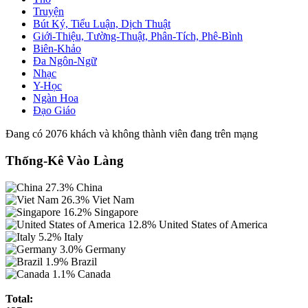
Truyện
Bút Ký, Tiểu Luận, Dịch Thuật
Giới-Thiệu, Tường-Thuật, Phân-Tích, Phê-Bình
Biên-Khảo
Đa Ngôn-Ngữ
Nhạc
Y-Học
Ngàn Hoa
Đạo Giáo
Đang có 2076 khách và không thành viên đang trên mạng
Thống-Kê Vào Làng
27.3%
China
26.3%
Viet Nam
16.2%
Singapore
12.8%
United States of America
5.2%
Italy
3.0%
Germany
1.9%
Brazil
1.1%
Canada
Total: