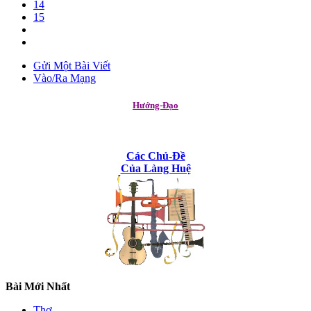
14
15
Gửi Một Bài Viết
Vào/Ra Mạng
Hướng-Đạo
Các Chủ-Đề
Của Làng Huệ
Bài Mới Nhất
Thơ