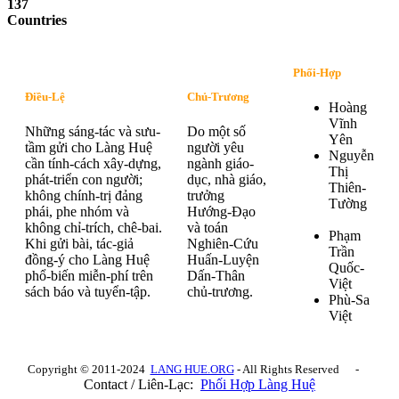
137
Countries
Phối-Hợp
Điều-Lệ
Chủ-Trương
Hoàng
Vĩnh
Những sáng-tác và sưu-
Do một số
Yên
tầm gửi cho Làng Huệ
người yêu
Nguyễn
cần tính-cách xây-dựng,
ngành giáo-
Thị
phát-triển con người;
dục, nhà giáo,
Thiên-
không chính-trị đảng
trưởng
Tường
phái, phe nhóm và
Hướng-Đạo
không chỉ-trích, chê-bai.
và toán
Phạm
Khi gửi bài, tác-giả
Nghiên-Cứu
Trần
đồng-ý cho Làng Huệ
Huấn-Luyện
Quốc-
phổ-biến miễn-phí trên
Dấn-Thân
Việt
sách báo và tuyển-tập.
chủ-trương.
Phù-Sa
Việt
Copyright © 2011-2024
LANG HUE.ORG
- All Rights Reserved -
Contact / Liên-Lạc:
Phối Hợp Làng Huệ