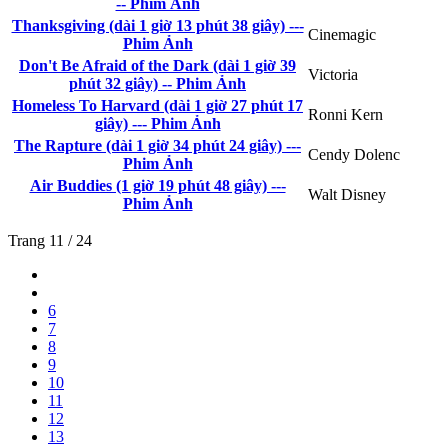
-- Phim Ảnh
Thanksgiving (dài 1 giờ 13 phút 38 giây) ---
Cinemagic
Phim Ảnh
Don't Be Afraid of the Dark (dài 1 giờ 39
Victoria
phút 32 giây) -- Phim Ảnh
Homeless To Harvard (dài 1 giờ 27 phút 17
Ronni Kern
giây) --- Phim Ảnh
The Rapture (dài 1 giờ 34 phút 24 giây) ---
Cendy Dolenc
Phim Ảnh
Air Buddies (1 giờ 19 phút 48 giây) ---
Walt Disney
Phim Ảnh
Trang 11 / 24
6
7
8
9
10
11
12
13