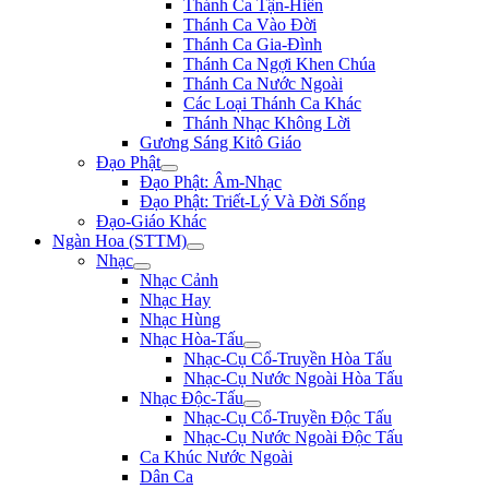
Thánh Ca Tận-Hiến
Thánh Ca Vào Đời
Thánh Ca Gia-Đình
Thánh Ca Ngợi Khen Chúa
Thánh Ca Nước Ngoài
Các Loại Thánh Ca Khác
Thánh Nhạc Không Lời
Gương Sáng Kitô Giáo
Đạo Phật
Đạo Phật: Âm-Nhạc
Đạo Phật: Triết-Lý Và Đời Sống
Đạo-Giáo Khác
Ngàn Hoa (STTM)
Nhạc
Nhạc Cảnh
Nhạc Hay
Nhạc Hùng
Nhạc Hòa-Tấu
Nhạc-Cụ Cổ-Truyền Hòa Tấu
Nhạc-Cụ Nước Ngoài Hòa Tấu
Nhạc Độc-Tấu
Nhạc-Cụ Cổ-Truyền Độc Tấu
Nhạc-Cụ Nước Ngoài Độc Tấu
Ca Khúc Nước Ngoài
Dân Ca