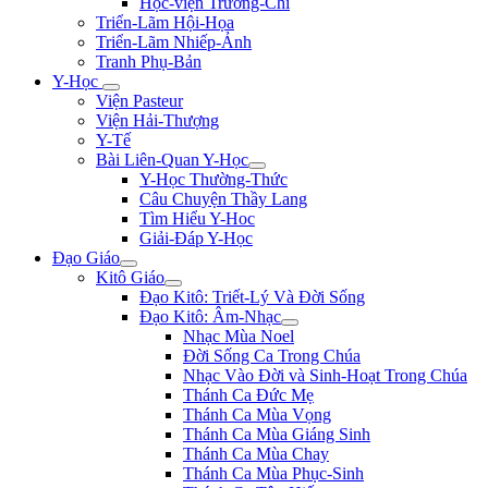
Học-viện Trương-Chi
Triển-Lãm Hội-Họa
Triển-Lãm Nhiếp-Ảnh
Tranh Phụ-Bản
Y-Học
Viện Pasteur
Viện Hải-Thượng
Y-Tế
Bài Liên-Quan Y-Học
Y-Học Thường-Thức
Câu Chuyện Thầy Lang
Tìm Hiểu Y-Hoc
Giải-Đáp Y-Học
Đạo Giáo
Kitô Giáo
Đạo Kitô: Triết-Lý Và Đời Sống
Đạo Kitô: Âm-Nhạc
Nhạc Mùa Noel
Đời Sống Ca Trong Chúa
Nhạc Vào Đời và Sinh-Hoạt Trong Chúa
Thánh Ca Đức Mẹ
Thánh Ca Mùa Vọng
Thánh Ca Mùa Giáng Sinh
Thánh Ca Mùa Chay
Thánh Ca Mùa Phục-Sinh