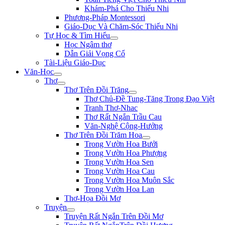
Khám-Phá Cho Thiếu Nhi
Phương-Pháp Montessori
Giáo-Dục Và Chăm-Sóc Thiếu Nhi
Tự Học & Tìm Hiểu
Học Ngâm thơ
Dẫn Giải Vọng Cổ
Tài-Liệu Giáo-Dục
Văn-Học
Thơ
Thơ Trên Đồi Trăng
Thơ Chủ-Đề Tung-Tăng Trong Đạo Việt
Tranh Thơ-Nhac
Thơ Rất Ngắn Trầu Cau
Văn-Nghệ Cộng-Hưởng
Thơ Trên Đồi Trăm Hoa
Trong Vườn Hoa Bưởi
Trong Vườn Hoa Phượng
Trong Vườn Hoa Sen
Trong Vườn Hoa Cau
Trong Vườn Hoa Muôn Sắc
Trong Vườn Hoa Lan
Thơ-Họa Đồi Mơ
Truyện
Truyện Rất Ngắn Trên Đồi Mơ