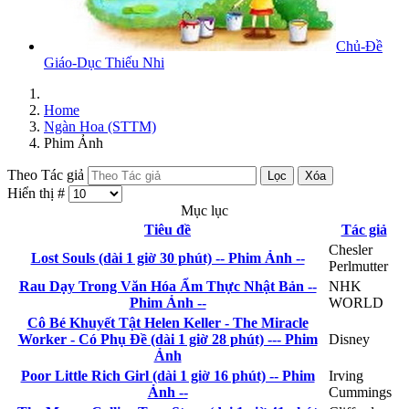
Chủ-Đề
Giáo-Dục Thiếu Nhi
Home
Ngàn Hoa (STTM)
Phim Ảnh
Theo Tác giả
Lọc
Xóa
Hiển thị #
Mục lục
Tiêu đề
Tác giả
Chesler
Lost Souls (dài 1 giờ 30 phút) -- Phim Ảnh --
Perlmutter
Rau Dạy Trong Văn Hóa Ẩm Thực Nhật Bản --
NHK
Phim Ảnh --
WORLD
Cô Bé Khuyết Tật Helen Keller - The Miracle
Worker - Có Phụ Đề (dài 1 giờ 28 phút) --- Phim
Disney
Ảnh
Poor Little Rich Girl (dài 1 giờ 16 phút) -- Phim
Irving
Ảnh --
Cummings