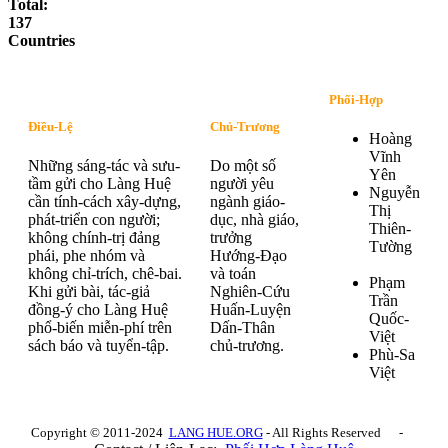
Total:
137
Countries
Phối-Hợp
Điều-Lệ
Chủ-Trương
Hoàng
Vĩnh
Những sáng-tác và sưu-
Do một số
Yên
tầm gửi cho Làng Huệ
người yêu
Nguyễn
cần tính-cách xây-dựng,
ngành giáo-
Thị
phát-triển con người;
dục, nhà giáo,
Thiên-
không chính-trị đảng
trưởng
Tường
phái, phe nhóm và
Hướng-Đạo
không chỉ-trích, chê-bai.
và toán
Phạm
Khi gửi bài, tác-giả
Nghiên-Cứu
Trần
đồng-ý cho Làng Huệ
Huấn-Luyện
Quốc-
phổ-biến miễn-phí trên
Dấn-Thân
Việt
sách báo và tuyển-tập.
chủ-trương.
Phù-Sa
Việt
Copyright © 2011-2024
LANG HUE.ORG
- All Rights Reserved -