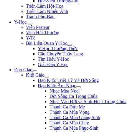
Học-viện Trương-Chi
Triển-Lãm Hội-Họa
Triển-Lãm Nhiếp-Ảnh
Tranh Phụ-Bản
Y-Học
Viện Pasteur
Viện Hải-Thượng
Y-Tế
Bài Liên-Quan Y-Học
Y-Học Thường-Thức
Câu Chuyện Thầy Lang
Tìm Hiểu Y-Hoc
Giải-Đáp Y-Học
Đạo Giáo
Kitô Giáo
Đạo Kitô: Triết-Lý Và Đời Sống
Đạo Kitô: Âm-Nhạc
Nhạc Mùa Noel
Đời Sống Ca Trong Chúa
Nhạc Vào Đời và Sinh-Hoạt Trong Chúa
Thánh Ca Đức Mẹ
Thánh Ca Mùa Vọng
Thánh Ca Mùa Giáng Sinh
Thánh Ca Mùa Chay
Thánh Ca Mùa Phục-Sinh