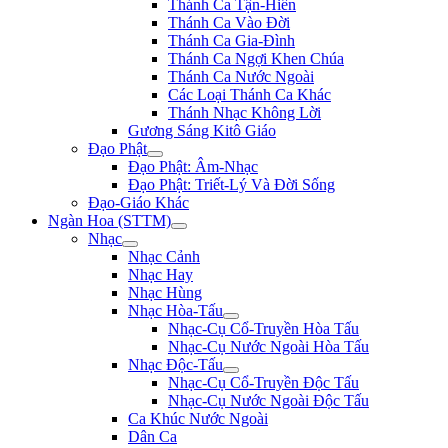
Thánh Ca Tận-Hiến
Thánh Ca Vào Đời
Thánh Ca Gia-Đình
Thánh Ca Ngợi Khen Chúa
Thánh Ca Nước Ngoài
Các Loại Thánh Ca Khác
Thánh Nhạc Không Lời
Gương Sáng Kitô Giáo
Đạo Phật
Đạo Phật: Âm-Nhạc
Đạo Phật: Triết-Lý Và Đời Sống
Đạo-Giáo Khác
Ngàn Hoa (STTM)
Nhạc
Nhạc Cảnh
Nhạc Hay
Nhạc Hùng
Nhạc Hòa-Tấu
Nhạc-Cụ Cổ-Truyền Hòa Tấu
Nhạc-Cụ Nước Ngoài Hòa Tấu
Nhạc Độc-Tấu
Nhạc-Cụ Cổ-Truyền Độc Tấu
Nhạc-Cụ Nước Ngoài Độc Tấu
Ca Khúc Nước Ngoài
Dân Ca