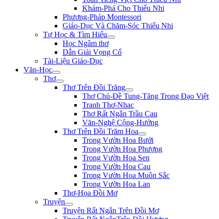
Khám-Phá Cho Thiếu Nhi
Phương-Pháp Montessori
Giáo-Dục Và Chăm-Sóc Thiếu Nhi
Tự Học & Tìm Hiểu
Học Ngâm thơ
Dẫn Giải Vọng Cổ
Tài-Liệu Giáo-Dục
Văn-Học
Thơ
Thơ Trên Đồi Trăng
Thơ Chủ-Đề Tung-Tăng Trong Đạo Việt
Tranh Thơ-Nhac
Thơ Rất Ngắn Trầu Cau
Văn-Nghệ Cộng-Hưởng
Thơ Trên Đồi Trăm Hoa
Trong Vườn Hoa Bưởi
Trong Vườn Hoa Phượng
Trong Vườn Hoa Sen
Trong Vườn Hoa Cau
Trong Vườn Hoa Muôn Sắc
Trong Vườn Hoa Lan
Thơ-Họa Đồi Mơ
Truyện
Truyện Rất Ngắn Trên Đồi Mơ