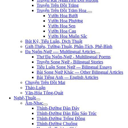
Truyện Rất NgắnTrên Đồi Hương
Truyện Trên Đồi Trăng
Truyện Trên Đồi Trăm Hoa
Vườn Hoa Bưởi
Vườn Hoa Phượng
Vườn Hoa Sen
Vườn Hoa Cau
Vườn Hoa Muôn Sắc
Bút Ký, Tiểu Luận, Dịch Thuật
Giới-Thiệu, Tường-Thuật, Phân-Tích, Phê-Bình
Đa Ngôn-Ngữ ---- Multlingual Articles
Thơ Đa Ngôn-Ngữ - Multilingual Poems
Truyện Song Ngữ - Bilingual Stories
Tiểu Luận Song Ngữ --- Bilingual Essays
Bài Song Ngữ Khác --- Other Bilingual Articles
Bài Tiếng Anh --- English Articles
Chuyện Trên Đồi Mai
Thảo-Luận
Văn-Hóa Tổng-Quát
Nghệ-Thuật
Âm-Nhạc
Thính-Đường Đàn Đáy
Thính-Đường Đàn Bầu Sáo Trúc
Thính-Đường Trống Đồng
Thính-Đường Chuông