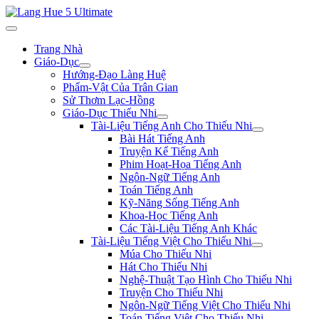
Trang Nhà
Giáo-Dục
Hướng-Đạo Làng Huệ
Phẩm-Vật Của Trân Gian
Sử Thơm Lạc-Hồng
Giáo-Dục Thiếu Nhi
Tài-Liệu Tiếng Anh Cho Thiếu Nhi
Bài Hát Tiếng Anh
Truyện Kể Tiếng Anh
Phim Hoạt-Họa Tiếng Anh
Ngôn-Ngữ Tiếng Anh
Toán Tiếng Anh
Kỹ-Năng Sống Tiếng Anh
Khoa-Học Tiếng Anh
Các Tài-Liệu Tiếng Anh Khác
Tài-Liệu Tiếng Việt Cho Thiếu Nhi
Múa Cho Thiếu Nhi
Hát Cho Thiếu Nhi
Nghệ-Thuật Tạo Hình Cho Thiếu Nhi
Truyện Cho Thiếu Nhi
Ngôn-Ngữ Tiếng Việt Cho Thiếu Nhi
Toán Tiếng Việt Cho Thiếu Nhi