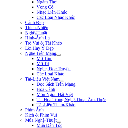
Ngâm Thơ
Vọng Cổ
Nhạc Liên-Khúc
Các Loại Nhạc Khác
Cảnh Đẹp
Thiên-Nhiên
Nghệ-Thuật
Hình-Ảnh Lạ
Trò Vui & Tài Khéo
Lời Hay Ý Đẹp
Nghe Trên Mạng
Mở Tâm
Mở Trí
Nghe, Đọc Truyện
Các Loại Khác
Tài-Liệu Việt Nam
Đọc Sách Trên Mạng
Hoa Cảnh
Món Ngon Đất Việt
Tỉa Hoa Trong Nghệ-Thuật Ẩm-Thực
Tài-Liệu Tham-Khảo
Phim Ảnh
Kịch & Phim Vui
Múa Nghệ-Thuật
Múa Dân-Tộc