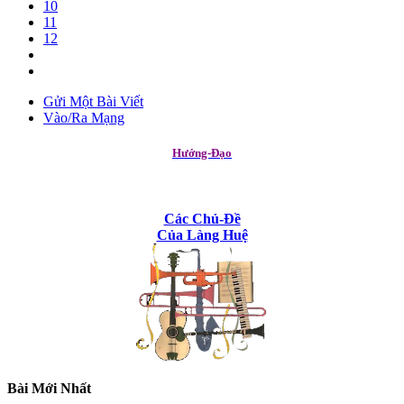
10
11
12
Gửi Một Bài Viết
Vào/Ra Mạng
Hướng-Đạo
Các Chủ-Đề
Của Làng Huệ
Bài Mới Nhất