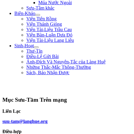
Múa Nước Ngoài
Sưu-Tầm khác
Biên-Khảo
Viện Tiên Rồng
Viện Thánh Gióng
Viện Tài-Liệu Trầu Cau
Viện Bàn-Luận Dưa Đỏ
Viện Tài-Liệu Lang Liêu
Sinh-Hoạt
Thư-Tín
Điều-Lệ Gửi Bài
Ảnh-Đích Và Nguyên-Tắc của Làng Huệ
Những Thắc-Mắc Thông-Thường
Sách, Báo Nhận Được
"Con nhà tướng không được khiếp nhược trước quân thù." ** Bùi Thị Xuân
**
Mục Sưu-Tầm Trên mạng
Liên Lạc
suu-tam@langhue.org
Điều-hợp