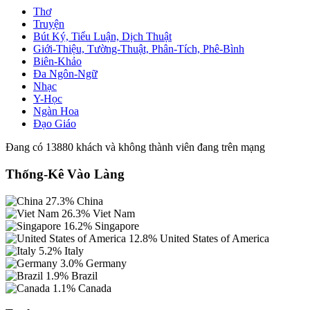
Thơ
Truyện
Bút Ký, Tiểu Luận, Dịch Thuật
Giới-Thiệu, Tường-Thuật, Phân-Tích, Phê-Bình
Biên-Khảo
Đa Ngôn-Ngữ
Nhạc
Y-Học
Ngàn Hoa
Đạo Giáo
Đang có 13880 khách và không thành viên đang trên mạng
Thống-Kê Vào Làng
27.3%
China
26.3%
Viet Nam
16.2%
Singapore
12.8%
United States of America
5.2%
Italy
3.0%
Germany
1.9%
Brazil
1.1%
Canada