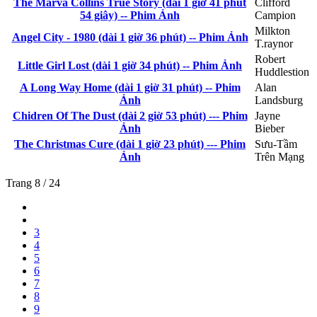
The Marva Collins True Story (dai 1 giờ 41 phút
Clifford
54 giây) -- Phim Ảnh
Campion
Milkton
Angel City - 1980 (dài 1 giờ 36 phút) -- Phim Ảnh
T.raynor
Robert
Little Girl Lost (dài 1 giờ 34 phút) -- Phim Ảnh
Huddlestion
A Long Way Home (dài 1 giờ 31 phút) -- Phim
Alan
Ảnh
Landsburg
Chidren Of The Dust (dài 2 giờ 53 phút) --- Phim
Jayne
Ảnh
Bieber
The Christmas Cure (dài 1 giờ 23 phút) --- Phim
Sưu-Tầm
Ảnh
Trên Mạng
Trang 8 / 24
3
4
5
6
7
8
9