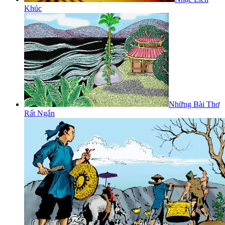
Khúc
Những Bài Thơ
Rất Ngắn