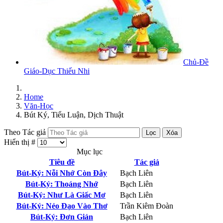
Chủ-Đề
Giáo-Dục Thiếu Nhi
Home
Văn-Học
Bút Ký, Tiểu Luận, Dịch Thuật
Theo Tác giả
Lọc
Xóa
Hiển thị #
Mục lục
Tiêu đề
Tác giả
Bút-Ký: Nỗi Nhớ Còn Đây
Bạch Liên
Bút-Ký: Thoáng Nhớ
Bạch Liên
Bút-Ký: Như Là Giấc Mơ
Bạch Liên
Bút-Ký: Nẻo Đạo Vào Thơ
Trần Kiêm Đoàn
Bút-Ký: Đơn Giản
Bạch Liên