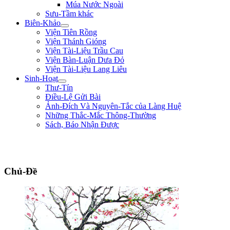
Múa Nước Ngoài
Sưu-Tầm khác
Biên-Khảo
Viện Tiên Rồng
Viện Thánh Gióng
Viện Tài-Liệu Trầu Cau
Viện Bàn-Luận Dưa Đỏ
Viện Tài-Liệu Lang Liêu
Sinh-Hoạt
Thư-Tín
Điều-Lệ Gửi Bài
Ảnh-Đích Và Nguyên-Tắc của Làng Huệ
Những Thắc-Mắc Thông-Thường
Sách, Báo Nhận Được
"Làm trai sinh ở trên đời, nên giúp nạn lớn, lập công to, để tiếng thơm muôn
đời, chứ sao chịu bo bo làm đầy-tớ người!" ** Lê Lợi **
Chủ-Đề