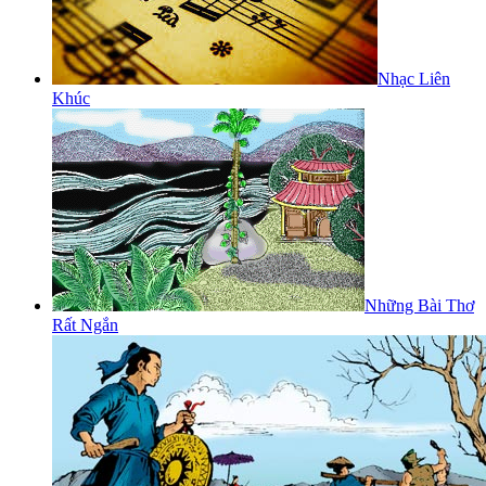
Nhạc Liên
Khúc
Những Bài Thơ
Rất Ngắn