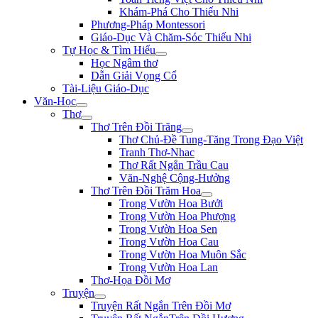
Khám-Phá Cho Thiếu Nhi
Phương-Pháp Montessori
Giáo-Dục Và Chăm-Sóc Thiếu Nhi
Tự Học & Tìm Hiểu
Học Ngâm thơ
Dẫn Giải Vọng Cổ
Tài-Liệu Giáo-Dục
Văn-Học
Thơ
Thơ Trên Đồi Trăng
Thơ Chủ-Đề Tung-Tăng Trong Đạo Việt
Tranh Thơ-Nhac
Thơ Rất Ngắn Trầu Cau
Văn-Nghệ Cộng-Hưởng
Thơ Trên Đồi Trăm Hoa
Trong Vườn Hoa Bưởi
Trong Vườn Hoa Phượng
Trong Vườn Hoa Sen
Trong Vườn Hoa Cau
Trong Vườn Hoa Muôn Sắc
Trong Vườn Hoa Lan
Thơ-Họa Đồi Mơ
Truyện
Truyện Rất Ngắn Trên Đồi Mơ