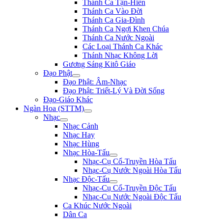
Thánh Ca Tận-Hiến
Thánh Ca Vào Đời
Thánh Ca Gia-Đình
Thánh Ca Ngợi Khen Chúa
Thánh Ca Nước Ngoài
Các Loại Thánh Ca Khác
Thánh Nhạc Không Lời
Gương Sáng Kitô Giáo
Đạo Phật
Đạo Phật: Âm-Nhạc
Đạo Phật: Triết-Lý Và Đời Sống
Đạo-Giáo Khác
Ngàn Hoa (STTM)
Nhạc
Nhạc Cảnh
Nhạc Hay
Nhạc Hùng
Nhạc Hòa-Tấu
Nhạc-Cụ Cổ-Truyền Hòa Tấu
Nhạc-Cụ Nước Ngoài Hòa Tấu
Nhạc Độc-Tấu
Nhạc-Cụ Cổ-Truyền Độc Tấu
Nhạc-Cụ Nước Ngoài Độc Tấu
Ca Khúc Nước Ngoài
Dân Ca