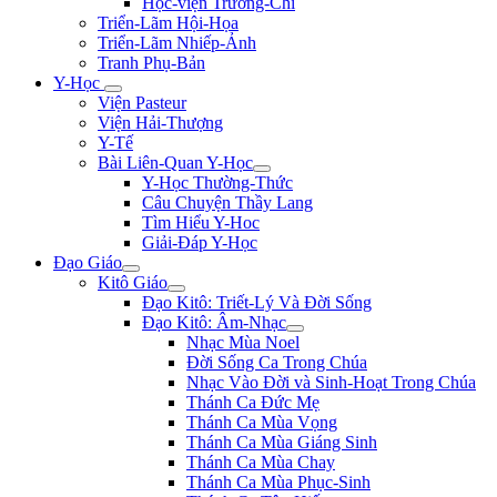
Học-viện Trương-Chi
Triển-Lãm Hội-Họa
Triển-Lãm Nhiếp-Ảnh
Tranh Phụ-Bản
Y-Học
Viện Pasteur
Viện Hải-Thượng
Y-Tế
Bài Liên-Quan Y-Học
Y-Học Thường-Thức
Câu Chuyện Thầy Lang
Tìm Hiểu Y-Hoc
Giải-Đáp Y-Học
Đạo Giáo
Kitô Giáo
Đạo Kitô: Triết-Lý Và Đời Sống
Đạo Kitô: Âm-Nhạc
Nhạc Mùa Noel
Đời Sống Ca Trong Chúa
Nhạc Vào Đời và Sinh-Hoạt Trong Chúa
Thánh Ca Đức Mẹ
Thánh Ca Mùa Vọng
Thánh Ca Mùa Giáng Sinh
Thánh Ca Mùa Chay
Thánh Ca Mùa Phục-Sinh