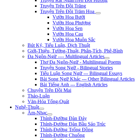
Truyện Rất NgắnTrên Đồi Hương
Truyện Trên Đồi Trăng
Truyện Trên Đồi Trăm Hoa
Vườn Hoa Bưởi
Vườn Hoa Phượng
Vườn Hoa Sen
Vườn Hoa Cau
Vườn Hoa Muôn Sắc
Bút Ký, Tiểu Luận, Dịch Thuật
Giới-Thiệu, Tường-Thuật, Phân-Tích, Phê-Bình
Đa Ngôn-Ngữ ---- Multlingual Articles
Thơ Đa Ngôn-Ngữ - Multilingual Poems
Truyện Song Ngữ - Bilingual Stories
Tiểu Luận Song Ngữ --- Bilingual Essays
Bài Song Ngữ Khác --- Other Bilingual Articles
Bài Tiếng Anh --- English Articles
Chuyện Trên Đồi Mai
Thảo-Luận
Văn-Hóa Tổng-Quát
Nghệ-Thuật
Âm-Nhạc
Thính-Đường Đàn Đáy
Thính-Đường Đàn Bầu Sáo Trúc
Thính-Đường Trống Đồng
Thính-Đường Chuông