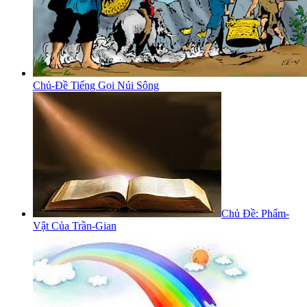
Chủ-Đề Tiếng Gọi Núi Sông
Chủ Đề: Phẩm-
Vật Của Trần-Gian