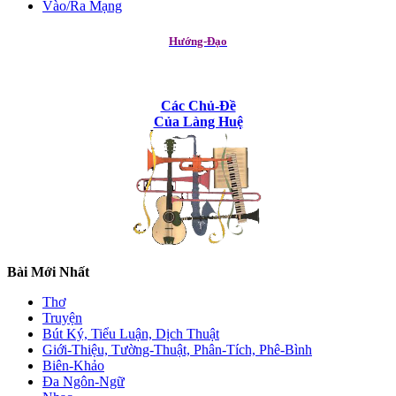
Vào/Ra Mạng
Hướng-Đạo
Các Chủ-Đề
Của Làng Huệ
Bài Mới Nhất
Thơ
Truyện
Bút Ký, Tiểu Luận, Dịch Thuật
Giới-Thiệu, Tường-Thuật, Phân-Tích, Phê-Bình
Biên-Khảo
Đa Ngôn-Ngữ