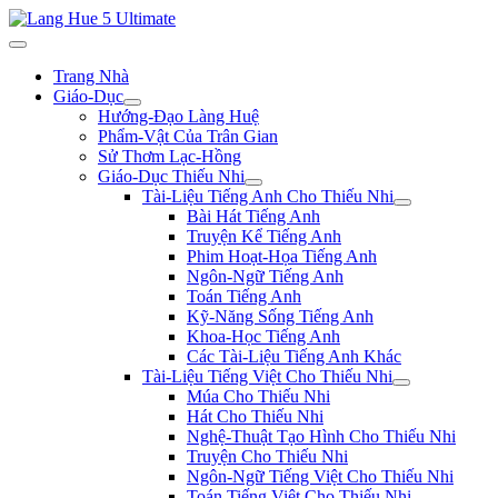
Trang Nhà
Giáo-Dục
Hướng-Đạo Làng Huệ
Phẩm-Vật Của Trân Gian
Sử Thơm Lạc-Hồng
Giáo-Dục Thiếu Nhi
Tài-Liệu Tiếng Anh Cho Thiếu Nhi
Bài Hát Tiếng Anh
Truyện Kể Tiếng Anh
Phim Hoạt-Họa Tiếng Anh
Ngôn-Ngữ Tiếng Anh
Toán Tiếng Anh
Kỹ-Năng Sống Tiếng Anh
Khoa-Học Tiếng Anh
Các Tài-Liệu Tiếng Anh Khác
Tài-Liệu Tiếng Việt Cho Thiếu Nhi
Múa Cho Thiếu Nhi
Hát Cho Thiếu Nhi
Nghệ-Thuật Tạo Hình Cho Thiếu Nhi
Truyện Cho Thiếu Nhi
Ngôn-Ngữ Tiếng Việt Cho Thiếu Nhi
Toán Tiếng Việt Cho Thiếu Nhi