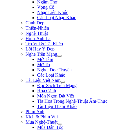
Ngâm Thơ
Vọng Cổ
Nhạc Liên-Khúc
Các Loại Nhạc Khác
Cảnh Đẹp
Thiên-Nhiên
Nghệ-Thuật
Hình-Ảnh Lạ
Trò Vui & Tài Khéo
Lời Hay Ý Đẹp
Nghe Trên Mạng
Mở Tâm
Mở Trí
Nghe, Đọc Truyện
Các Loại Khác
Tài-Liệu Việt Nam
Đọc Sách Trên Mạng
Hoa Cảnh
Món Ngon Đất Việt
Tỉa Hoa Trong Nghệ-Thuật Ẩm-Thực
Tài-Liệu Tham-Khảo
Phim Ảnh
Kịch & Phim Vui
Múa Nghệ-Thuật
Múa Dân-Tộc