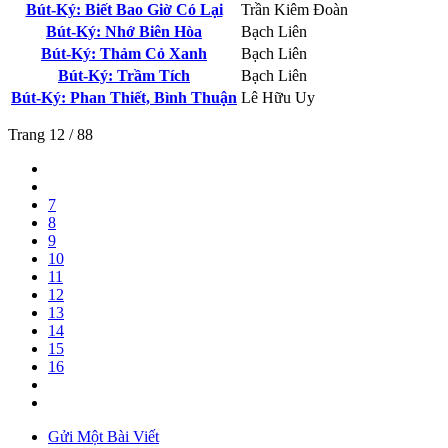
Bút-Ký: Biết Bao Giờ Có Lại
Trần Kiêm Đoàn
Bút-Ký: Nhớ Biên Hòa
Bạch Liên
Bút-Ký: Thảm Cỏ Xanh
Bạch Liên
Bút-Ký: Trầm Tích
Bạch Liên
Bút-Ký: Phan Thiết, Bình Thuận
Lê Hữu Uy
Trang 12 / 88
7
8
9
10
11
12
13
14
15
16
Gửi Một Bài Viết