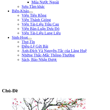
Múa Nước Ngoài
Sưu-Tầm khác
Biên-Khảo
Viện Tiên Rồng
Viện Thánh Gióng
Viện Tài-Liệu Trầu Cau
Viện Bàn-Luận Dưa Đỏ
Viện Tài-Liệu Lang Liêu
Sinh-Hoạt
Thư-Tín
Điều-Lệ Gửi Bài
Ảnh-Đích Và Nguyên-Tắc của Làng Huệ
Những Thắc-Mắc Thông-Thường
Sách, Báo Nhận Được
"Ta muốn cưỡi cơn gió mạnh, đạp làn sóng dữ, chém cá tràng-kình ở Biển
Đông, quét sạch bờ-cõi để cứu dân ra khỏi nơi đắm-đuối chứ không thèm bắt
chước người đời cúi đầu, cong lưng làm tỳ-thiếp cho người ta." ** Triệu Thị
Trinh **
Chủ-Đề