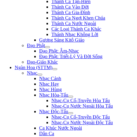
Thánh Ca Tận-Hiến
Thánh Ca Vào Đời
Thánh Ca Gia-Đình
Thánh Ca Ngợi Khen Chúa
Thánh Ca Nước Ngoài
Các Loại Thánh Ca Khác
Thánh Nhạc Không Lời
Gương Sáng Kitô Giáo
Đạo Phật
Đạo Phật: Âm-Nhạc
Đạo Phật: Triết-Lý Và Đời Sống
Đạo-Giáo Khác
Ngàn Hoa (STTM)
Nhạc
Nhạc Cảnh
Nhạc Hay
Nhạc Hùng
Nhạc Hòa-Tấu
Nhạc-Cụ Cổ-Truyền Hòa Tấu
Nhạc-Cụ Nước Ngoài Hòa Tấu
Nhạc Độc-Tấu
Nhạc-Cụ Cổ-Truyền Độc Tấu
Nhạc-Cụ Nước Ngoài Độc Tấu
Ca Khúc Nước Ngoài
Dân Ca