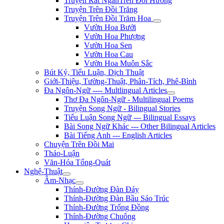
Truyện Rất NgắnTrên Đồi Hương
Truyện Trên Đồi Trăng
Truyện Trên Đồi Trăm Hoa
Vườn Hoa Bưởi
Vườn Hoa Phượng
Vườn Hoa Sen
Vườn Hoa Cau
Vườn Hoa Muôn Sắc
Bút Ký, Tiểu Luận, Dịch Thuật
Giới-Thiệu, Tường-Thuật, Phân-Tích, Phê-Bình
Đa Ngôn-Ngữ ---- Multlingual Articles
Thơ Đa Ngôn-Ngữ - Multilingual Poems
Truyện Song Ngữ - Bilingual Stories
Tiểu Luận Song Ngữ --- Bilingual Essays
Bài Song Ngữ Khác --- Other Bilingual Articles
Bài Tiếng Anh --- English Articles
Chuyện Trên Đồi Mai
Thảo-Luận
Văn-Hóa Tổng-Quát
Nghệ-Thuật
Âm-Nhạc
Thính-Đường Đàn Đáy
Thính-Đường Đàn Bầu Sáo Trúc
Thính-Đường Trống Đồng
Thính-Đường Chuông