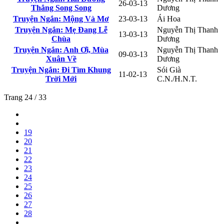
26-03-13
Thẳng Song Song
Dương
Truyện Ngắn: Mộng Và Mơ
23-03-13
Ái Hoa
Truyện Ngắn: Mẹ Đang Lễ
Nguyễn Thị Thanh
13-03-13
Chùa
Dương
Truyện Ngắn: Anh Ơi, Mùa
Nguyễn Thị Thanh
09-03-13
Xuân Về
Dương
Truyện Ngắn: Đi Tìm Khung
Sói Già
11-02-13
Trời Mới
C.N./H.N.T.
Trang 24 / 33
19
20
21
22
23
24
25
26
27
28