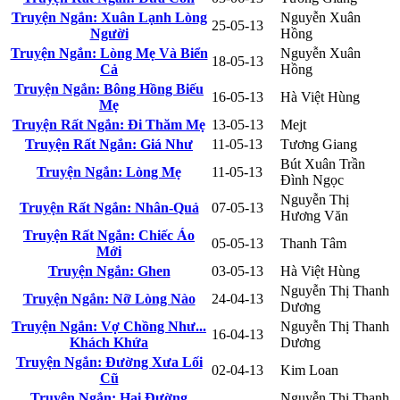
Truyện Ngắn: Xuân Lạnh Lòng
Nguyễn Xuân
25-05-13
Người
Hồng
Truyện Ngắn: Lòng Mẹ Và Biển
Nguyễn Xuân
18-05-13
Cả
Hồng
Truyện Ngắn: Bông Hồng Biếu
16-05-13
Hà Việt Hùng
Mẹ
Truyện Rất Ngắn: Đi Thăm Mẹ
13-05-13
Mejt
Truyện Rất Ngắn: Giá Như
11-05-13
Tương Giang
Bút Xuân Trần
Truyện Ngắn: Lòng Mẹ
11-05-13
Đình Ngọc
Nguyễn Thị
Truyện Rất Ngắn: Nhân-Quả
07-05-13
Hương Văn
Truyện Rất Ngắn: Chiếc Áo
05-05-13
Thanh Tâm
Mới
Truyện Ngắn: Ghen
03-05-13
Hà Việt Hùng
Nguyễn Thị Thanh
Truyện Ngắn: Nỡ Lòng Nào
24-04-13
Dương
Truyện Ngắn: Vợ Chồng Như...
Nguyễn Thị Thanh
16-04-13
Khách Khứa
Dương
Truyện Ngắn: Đường Xưa Lối
02-04-13
Kim Loan
Cũ
Truyện Ngắn: Hai Đường
Nguyễn Thị Thanh