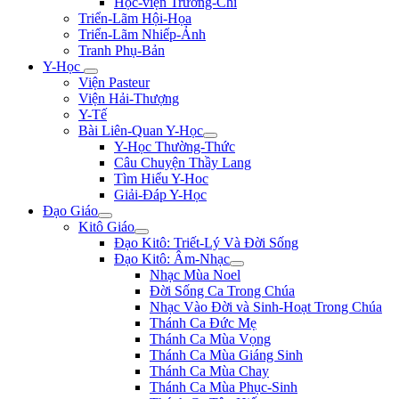
Học-viện Trương-Chi
Triển-Lãm Hội-Họa
Triển-Lãm Nhiếp-Ảnh
Tranh Phụ-Bản
Y-Học
Viện Pasteur
Viện Hải-Thượng
Y-Tế
Bài Liên-Quan Y-Học
Y-Học Thường-Thức
Câu Chuyện Thầy Lang
Tìm Hiểu Y-Hoc
Giải-Đáp Y-Học
Đạo Giáo
Kitô Giáo
Đạo Kitô: Triết-Lý Và Đời Sống
Đạo Kitô: Âm-Nhạc
Nhạc Mùa Noel
Đời Sống Ca Trong Chúa
Nhạc Vào Đời và Sinh-Hoạt Trong Chúa
Thánh Ca Đức Mẹ
Thánh Ca Mùa Vọng
Thánh Ca Mùa Giáng Sinh
Thánh Ca Mùa Chay
Thánh Ca Mùa Phục-Sinh