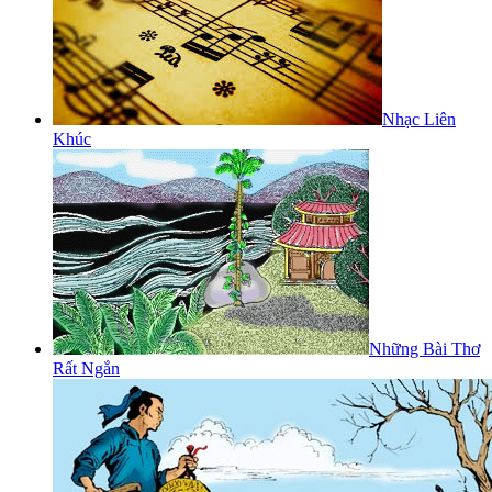
Nhạc Liên
Khúc
Những Bài Thơ
Rất Ngắn