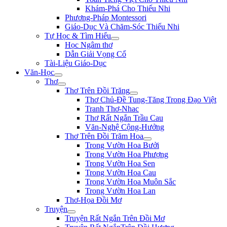
Khám-Phá Cho Thiếu Nhi
Phương-Pháp Montessori
Giáo-Dục Và Chăm-Sóc Thiếu Nhi
Tự Học & Tìm Hiểu
Học Ngâm thơ
Dẫn Giải Vọng Cổ
Tài-Liệu Giáo-Dục
Văn-Học
Thơ
Thơ Trên Đồi Trăng
Thơ Chủ-Đề Tung-Tăng Trong Đạo Việt
Tranh Thơ-Nhac
Thơ Rất Ngắn Trầu Cau
Văn-Nghệ Cộng-Hưởng
Thơ Trên Đồi Trăm Hoa
Trong Vườn Hoa Bưởi
Trong Vườn Hoa Phượng
Trong Vườn Hoa Sen
Trong Vườn Hoa Cau
Trong Vườn Hoa Muôn Sắc
Trong Vườn Hoa Lan
Thơ-Họa Đồi Mơ
Truyện
Truyện Rất Ngắn Trên Đồi Mơ