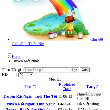
Chủ-Đề
Giáo-Dục Thiếu Nhi
Home
Truyện Mới Nhất
Theo Tác giả
Lọc
Xóa
Hiển thị #
Mục lục
Published
Tiêu đề
Tác giả
Date
Nguyễn Hoàng
Truyện Rất Ngắn: Tuổi Thơ Tôi
11-06-13
Lâm Ni
Truyện Rất Ngắn: Tình Nghĩa
04-06-13
Hà Việt Hùng
Truyện Rất Ngắn: Đứa Con
03-06-13
Tương Giang