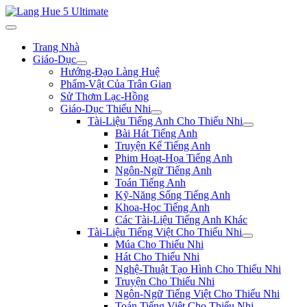
Trang Nhà
Giáo-Dục
Hướng-Đạo Làng Huệ
Phẩm-Vật Của Trân Gian
Sử Thơm Lạc-Hồng
Giáo-Dục Thiếu Nhi
Tài-Liệu Tiếng Anh Cho Thiếu Nhi
Bài Hát Tiếng Anh
Truyện Kể Tiếng Anh
Phim Hoạt-Họa Tiếng Anh
Ngôn-Ngữ Tiếng Anh
Toán Tiếng Anh
Kỹ-Năng Sống Tiếng Anh
Khoa-Học Tiếng Anh
Các Tài-Liệu Tiếng Anh Khác
Tài-Liệu Tiếng Việt Cho Thiếu Nhi
Múa Cho Thiếu Nhi
Hát Cho Thiếu Nhi
Nghệ-Thuật Tạo Hình Cho Thiếu Nhi
Truyện Cho Thiếu Nhi
Ngôn-Ngữ Tiếng Việt Cho Thiếu Nhi
Toán Tiếng Việt Cho Thiếu Nhi