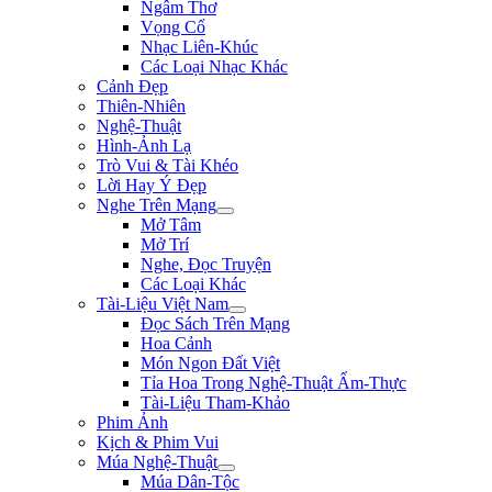
Ngâm Thơ
Vọng Cổ
Nhạc Liên-Khúc
Các Loại Nhạc Khác
Cảnh Đẹp
Thiên-Nhiên
Nghệ-Thuật
Hình-Ảnh Lạ
Trò Vui & Tài Khéo
Lời Hay Ý Đẹp
Nghe Trên Mạng
Mở Tâm
Mở Trí
Nghe, Đọc Truyện
Các Loại Khác
Tài-Liệu Việt Nam
Đọc Sách Trên Mạng
Hoa Cảnh
Món Ngon Đất Việt
Tỉa Hoa Trong Nghệ-Thuật Ẩm-Thực
Tài-Liệu Tham-Khảo
Phim Ảnh
Kịch & Phim Vui
Múa Nghệ-Thuật
Múa Dân-Tộc