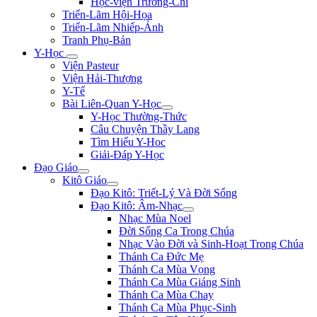
Học-viện Trương-Chi
Triển-Lãm Hội-Họa
Triển-Lãm Nhiếp-Ảnh
Tranh Phụ-Bản
Y-Học
Viện Pasteur
Viện Hải-Thượng
Y-Tế
Bài Liên-Quan Y-Học
Y-Học Thường-Thức
Câu Chuyện Thầy Lang
Tìm Hiểu Y-Hoc
Giải-Đáp Y-Học
Đạo Giáo
Kitô Giáo
Đạo Kitô: Triết-Lý Và Đời Sống
Đạo Kitô: Âm-Nhạc
Nhạc Mùa Noel
Đời Sống Ca Trong Chúa
Nhạc Vào Đời và Sinh-Hoạt Trong Chúa
Thánh Ca Đức Mẹ
Thánh Ca Mùa Vọng
Thánh Ca Mùa Giáng Sinh
Thánh Ca Mùa Chay
Thánh Ca Mùa Phục-Sinh