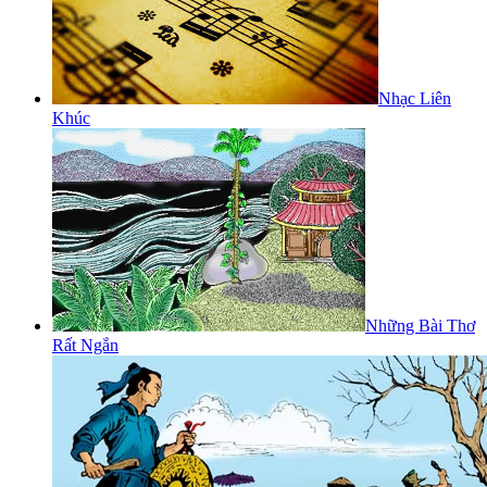
Nhạc Liên
Khúc
Những Bài Thơ
Rất Ngắn