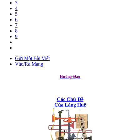
3
4
5
6
7
8
9
Gửi Một Bài Viết
Vào/Ra Mạng
Hướng-Đạo
Các Chủ-Đề
Của Làng Huệ