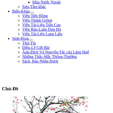
Múa Nước Ngoài
Sưu-Tầm khác
Biên-Khảo
Viện Tiên Rồng
Viện Thánh Gióng
Viện Tài-Liệu Trầu Cau
Viện Bàn-Luận Dưa Đỏ
Viện Tài-Liệu Lang Liêu
Sinh-Hoạt
Thư-Tín
Điều-Lệ Gửi Bài
Ảnh-Đích Và Nguyên-Tắc của Làng Huệ
Những Thắc-Mắc Thông-Thường
Sách, Báo Nhận Được
"Quân lính cốt hòa-thuận, không cốt đông; cốt tinh-nhuệ, không cốt nhiều.
Người khéo thắng là thắng ở chỗ rất mềm-dẻo, chứ không lấy mạnh đè yếu,
nhiều hiếp ít." ** Quang-Trung **
Chủ-Đề