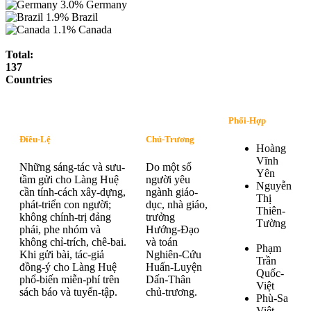
3.0%
Germany
1.9%
Brazil
1.1%
Canada
Total:
137
Countries
Phối-Hợp
Điều-Lệ
Chủ-Trương
Hoàng
Vĩnh
Những sáng-tác và sưu-
Do một số
Yên
tầm gửi cho Làng Huệ
người yêu
Nguyễn
cần tính-cách xây-dựng,
ngành giáo-
Thị
phát-triển con người;
dục, nhà giáo,
Thiên-
không chính-trị đảng
trưởng
Tường
phái, phe nhóm và
Hướng-Đạo
không chỉ-trích, chê-bai.
và toán
Phạm
Khi gửi bài, tác-giả
Nghiên-Cứu
Trần
đồng-ý cho Làng Huệ
Huấn-Luyện
Quốc-
phổ-biến miễn-phí trên
Dấn-Thân
Việt
sách báo và tuyển-tập.
chủ-trương.
Phù-Sa
Việt