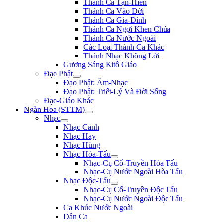
Thánh Ca Tận-Hiến
Thánh Ca Vào Đời
Thánh Ca Gia-Đình
Thánh Ca Ngợi Khen Chúa
Thánh Ca Nước Ngoài
Các Loại Thánh Ca Khác
Thánh Nhạc Không Lời
Gương Sáng Kitô Giáo
Đạo Phật
Đạo Phật: Âm-Nhạc
Đạo Phật: Triết-Lý Và Đời Sống
Đạo-Giáo Khác
Ngàn Hoa (STTM)
Nhạc
Nhạc Cảnh
Nhạc Hay
Nhạc Hùng
Nhạc Hòa-Tấu
Nhạc-Cụ Cổ-Truyền Hòa Tấu
Nhạc-Cụ Nước Ngoài Hòa Tấu
Nhạc Độc-Tấu
Nhạc-Cụ Cổ-Truyền Độc Tấu
Nhạc-Cụ Nước Ngoài Độc Tấu
Ca Khúc Nước Ngoài
Dân Ca