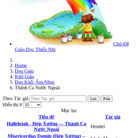
Chủ-Đề
Giáo-Dục Thiếu Nhi
Home
Đạo Giáo
Kitô Giáo
Đạo Kitô: Âm-Nhạc
Thánh Ca Nước Ngoài
Theo Tác giả
Lọc
Xóa
Hiển thị #
Mục lục
Tiêu đề
Tác giả
Hallelujah - Hợp Xướng --- Thánh Ca
Hendel
Nước Ngoài
Misericordias Domin (Hợp Xướng) --