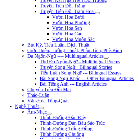
Truyện Rất NgắnTrên Đồi Hương
Truyện Trên Đồi Trăng
Truyện Trên Đồi Trăm Hoa
Vườn Hoa Bưởi
Vườn Hoa Phượng
Vườn Hoa Sen
Vườn Hoa Cau
Vườn Hoa Muôn Sắc
Bút Ký, Tiểu Luận, Dịch Thuật
Giới-Thiệu, Tường-Thuật, Phân-Tích, Phê-Bình
Đa Ngôn-Ngữ ---- Multlingual Articles
Thơ Đa Ngôn-Ngữ - Multilingual Poems
Truyện Song Ngữ - Bilingual Stories
Tiểu Luận Song Ngữ --- Bilingual Essays
Bài Song Ngữ Khác --- Other Bilingual Articles
Bài Tiếng Anh --- English Articles
Chuyện Trên Đồi Mai
Thảo-Luận
Văn-Hóa Tổng-Quát
Nghệ-Thuật
Âm-Nhạc
Thính-Đường Đàn Đáy
Thính-Đường Đàn Bầu Sáo Trúc
Thính-Đường Trống Đồng
Thính-Đường Chuông