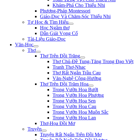
Khám-Phá Cho Thiếu Nhi
Phương-Pháp Montessori
Giáo-Dục Và Chăm-Sóc Thiếu Nhi
Tự Học & Tìm Hiểu
Học Ngâm thơ
Dẫn Giải Vọng Cổ
Tài-Liệu Giáo-Dục
Văn-Học
Thơ
Thơ Trên Đồi Trăng
Thơ Chủ-Đề Tung-Tăng Trong Đạo Việt
Tranh Thơ-Nhac
Thơ Rất Ngắn Trầu Cau
Văn-Nghệ Cộng-Hưởng
Thơ Trên Đồi Trăm Hoa
Trong Vườn Hoa Bưởi
Trong Vườn Hoa Phượng
Trong Vườn Hoa Sen
Trong Vườn Hoa Cau
Trong Vườn Hoa Muôn Sắc
Trong Vườn Hoa Lan
Thơ-Họa Đồi Mơ
Truyện
Truyện Rất Ngắn Trên Đồi Mơ