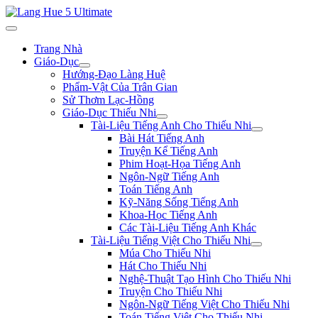
Trang Nhà
Giáo-Dục
Hướng-Đạo Làng Huệ
Phẩm-Vật Của Trân Gian
Sử Thơm Lạc-Hồng
Giáo-Dục Thiếu Nhi
Tài-Liệu Tiếng Anh Cho Thiếu Nhi
Bài Hát Tiếng Anh
Truyện Kể Tiếng Anh
Phim Hoạt-Họa Tiếng Anh
Ngôn-Ngữ Tiếng Anh
Toán Tiếng Anh
Kỹ-Năng Sống Tiếng Anh
Khoa-Học Tiếng Anh
Các Tài-Liệu Tiếng Anh Khác
Tài-Liệu Tiếng Việt Cho Thiếu Nhi
Múa Cho Thiếu Nhi
Hát Cho Thiếu Nhi
Nghệ-Thuật Tạo Hình Cho Thiếu Nhi
Truyện Cho Thiếu Nhi
Ngôn-Ngữ Tiếng Việt Cho Thiếu Nhi
Toán Tiếng Việt Cho Thiếu Nhi