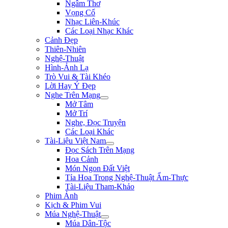
Ngâm Thơ
Vọng Cổ
Nhạc Liên-Khúc
Các Loại Nhạc Khác
Cảnh Đẹp
Thiên-Nhiên
Nghệ-Thuật
Hình-Ảnh Lạ
Trò Vui & Tài Khéo
Lời Hay Ý Đẹp
Nghe Trên Mạng
Mở Tâm
Mở Trí
Nghe, Đọc Truyện
Các Loại Khác
Tài-Liệu Việt Nam
Đọc Sách Trên Mạng
Hoa Cảnh
Món Ngon Đất Việt
Tỉa Hoa Trong Nghệ-Thuật Ẩm-Thực
Tài-Liệu Tham-Khảo
Phim Ảnh
Kịch & Phim Vui
Múa Nghệ-Thuật
Múa Dân-Tộc