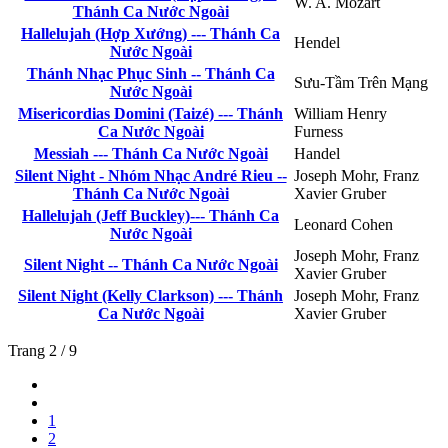
W. A. Mozart
Thánh Ca Nước Ngoài
Hallelujah (Hợp Xướng) --- Thánh Ca
Hendel
Nước Ngoài
Thánh Nhạc Phục Sinh -- Thánh Ca
Sưu-Tầm Trên Mạng
Nước Ngoài
Misericordias Domini (Taizé) --- Thánh
William Henry
Ca Nước Ngoài
Furness
Messiah --- Thánh Ca Nước Ngoài
Handel
Silent Night - Nhóm Nhạc André Rieu --
Joseph Mohr, Franz
Thánh Ca Nước Ngoài
Xavier Gruber
Hallelujah (Jeff Buckley)--- Thánh Ca
Leonard Cohen
Nước Ngoài
Joseph Mohr, Franz
Silent Night -- Thánh Ca Nước Ngoài
Xavier Gruber
Silent Night (Kelly Clarkson) --- Thánh
Joseph Mohr, Franz
Ca Nước Ngoài
Xavier Gruber
Trang 2 / 9
1
2