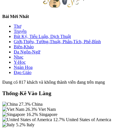
Bài Mới Nhất
Thơ
Truyện
Bút Ký, Tiểu Luận, Dịch Thuật
Giới-Thiệu, Tường-Thuật, Phân-Tích, Phê-Bình
Biên-Khảo
Đa Ngôn-Ngữ
Nhạc
Y-Học
Ngàn Hoa
Đạo Giáo
Đang có 817 khách và không thành viên đang trên mạng
Thống-Kê Vào Làng
27.3%
China
26.3%
Viet Nam
16.2%
Singapore
12.7%
United States of America
5.2%
Italy